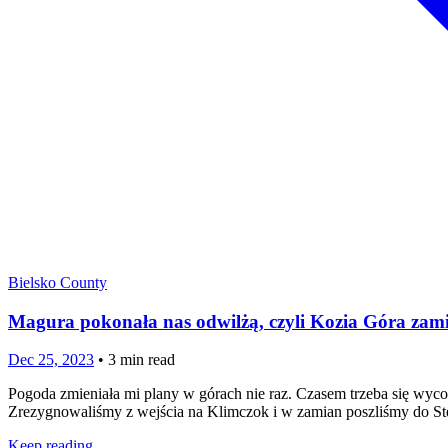
Bielsko County
Magura pokonała nas odwilżą, czyli Kozia Góra zamia
Dec 25, 2023
•
3
min read
Pogoda zmieniała mi plany w górach nie raz. Czasem trzeba się wyc
Zrezygnowaliśmy z wejścia na Klimczok i w zamian poszliśmy do Stef
Keep reading