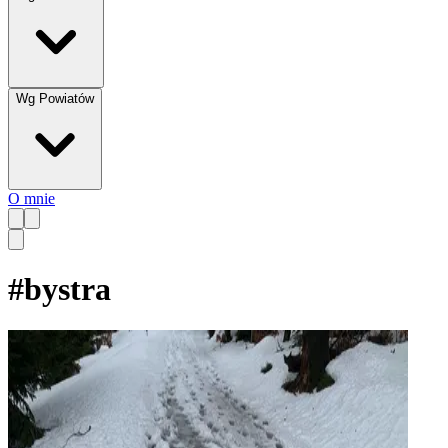
Wg Powiatów
O mnie
#
bystra