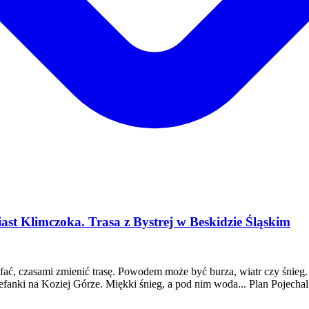
st Klimczoka. Trasa z Bystrej w Beskidzie Śląskim
ofać, czasami zmienić trasę. Powodem może być burza, wiatr czy śnieg
anki na Koziej Górze. Miękki śnieg, a pod nim woda... Plan Pojechali