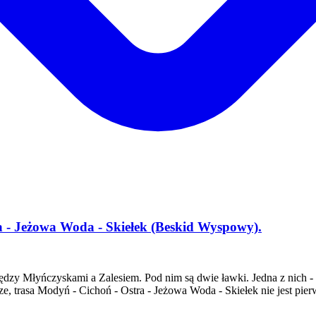
 - Jeżowa Woda - Skiełek (Beskid Wyspowy).
ędzy Młyńczyskami a Zalesiem. Pod nim są dwie ławki. Jedna z nich 
ze, trasa Modyń - Cichoń - Ostra - Jeżowa Woda - Skiełek nie jest 