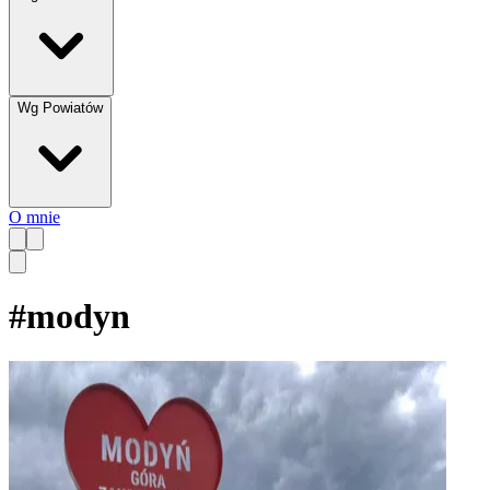
Wg Powiatów
O mnie
#
modyn