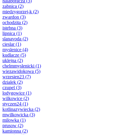
halaboracza
(3)
zabnica
(2)
miedzygorzej-k
(2)
zwardon
(3)
ochodzita
(2)
istebna
(3)
lipnica
(1)
slanavoda
(2)
cieslar
(1)
myslenice
(4)
kudlacze
(5)
uklejna
(2)
chelmmyslenicki
(1)
wiezawidokowa
(5)
wrzesien23
(7)
dzialek
(2)
czupel
(3)
lodygowice
(1)
wilkowice
(2)
styczen24
(1)
kotlinazywiecka
(2)
mwilkowicka
(3)
milowka
(1)
prusow
(2)
kamionna
(2)