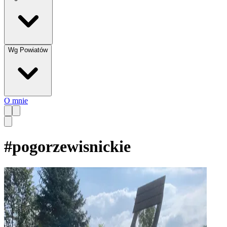
Wg Powiatów
O mnie
#
pogorzewisnickie