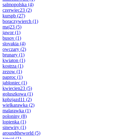
salmopolska
(4)
czerwiec23
(2)
kurspb
(27)
boraczywierch
(1)
maj23
(5)
jawor
(1)
busov
(1)
slovakia
(4)
owczary
(2)
brunary
(1)
kwiaton
(1)
kostrza
(1)
zezow
(1)
paproc
(1)
jabloniec
(1)
kwiecien23
(5)
goluszkowa
(1)
kpbzjazd11
(2)
wielkarawka
(2)
malarawka
(1)
poloniny
(8)
lopienka
(1)
sinewiry
(1)
aroundtheworld
(5)
zawoj
(1)