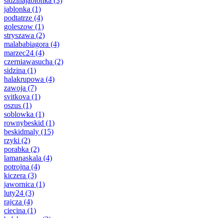
sidzinajablonka
(3)
jablonka
(1)
podtatrze
(4)
goleszow
(1)
stryszawa
(2)
malababiagora
(4)
marzec24
(4)
czerniawasucha
(2)
sidzina
(1)
halakrupowa
(4)
zawoja
(7)
svitkova
(1)
oszus
(1)
soblowka
(1)
rownybeskid
(1)
beskidmaly
(15)
rzyki
(2)
porabka
(2)
lamanaskala
(4)
potrojna
(4)
kiczera
(3)
jawornica
(1)
luty24
(3)
rajcza
(4)
ciecina
(1)