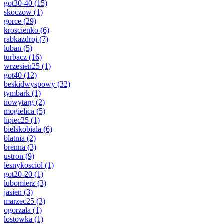
got30-40
(15)
skoczow
(1)
gorce
(29)
kroscienko
(6)
rabkazdroj
(7)
luban
(5)
turbacz
(16)
wrzesien25
(1)
got40
(12)
beskidwyspowy
(32)
tymbark
(1)
nowytarg
(2)
mogielica
(5)
lipiec25
(1)
bielskobiala
(6)
blatnia
(2)
brenna
(3)
ustron
(9)
lesnykosciol
(1)
got20-20
(1)
lubomierz
(3)
jasien
(3)
marzec25
(3)
ogorzala
(1)
lostowka
(1)