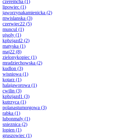
czeremcha
(1)
lipowiec
(1)
jaworzynakamienicka
(2)
mwislanska
(3)
czerwiec22
(5)
muncul
(1)
ujsoly
(1)
kpbzjazd2
(2)
matyska
(1)
maj22
(8)
zielonykopiec
(1)
mradziechowska
(2)
kudlon
(3)
wisniowa
(1)
kotarz
(1)
halajaworowa
(1)
cwilin
(3)
kpbzjazd1
(3)
kutrzyca
(1)
polanastumorgowa
(3)
rabka
(1)
lubonmaly
(1)
snieznica
(2)
lopien
(1)
gruszowiec
(1)