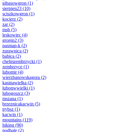
gibasowgron
(1)
sierpien23
(10)
sciszkowgron
(1)
kocierz
(2)
zar
(2)
msb
(5)
leskowiec
(4)
gronjp2
(3)
pasmap-k
(2)
zurawnica
(2)
babica
(2)
chelmzembrzycki
(1)
zembrzyce
(1)
lubomir
(4)
wierzbanowskagora
(2)
kasinawielka
(2)
lubonwwielki
(1)
lubogoszcz
(3)
mszana
(1)
brzeznicakacwin
(5)
trybsz
(1)
kacwin
(1)
mountains
(119)
hiking
(90)
podhale
(2)