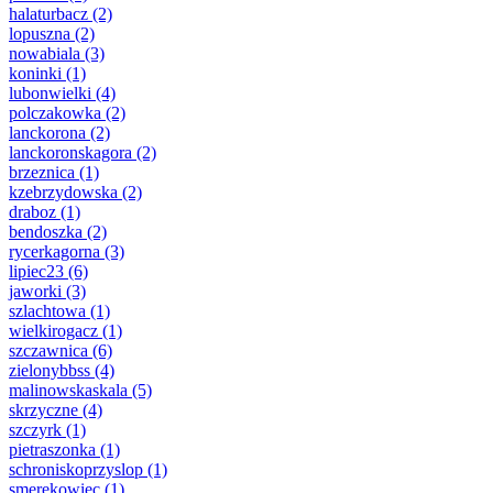
halaturbacz
(2)
lopuszna
(2)
nowabiala
(3)
koninki
(1)
lubonwielki
(4)
polczakowka
(2)
lanckorona
(2)
lanckoronskagora
(2)
brzeznica
(1)
kzebrzydowska
(2)
draboz
(1)
bendoszka
(2)
rycerkagorna
(3)
lipiec23
(6)
jaworki
(3)
szlachtowa
(1)
wielkirogacz
(1)
szczawnica
(6)
zielonybbss
(4)
malinowskaskala
(5)
skrzyczne
(4)
szczyrk
(1)
pietraszonka
(1)
schroniskoprzyslop
(1)
smerekowiec
(1)