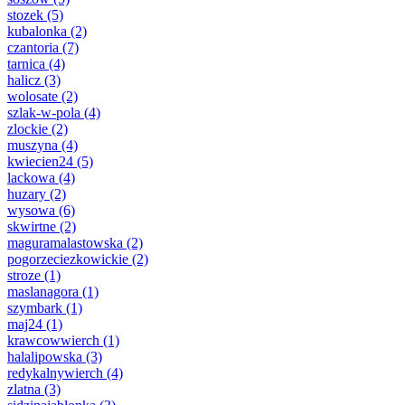
stozek
(5)
kubalonka
(2)
czantoria
(7)
tarnica
(4)
halicz
(3)
wolosate
(2)
szlak-w-pola
(4)
zlockie
(2)
muszyna
(4)
kwiecien24
(5)
lackowa
(4)
huzary
(2)
wysowa
(6)
skwirtne
(2)
maguramalastowska
(2)
pogorzeciezkowickie
(2)
stroze
(1)
maslanagora
(1)
szymbark
(1)
maj24
(1)
krawcowwierch
(1)
halalipowska
(3)
redykalnywierch
(4)
zlatna
(3)