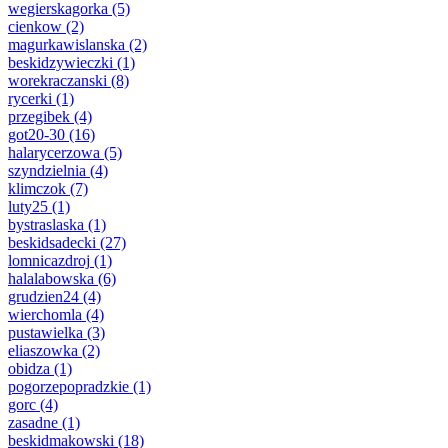
wegierskagorka
(5)
cienkow
(2)
magurkawislanska
(2)
beskidzywieczki
(1)
worekraczanski
(8)
rycerki
(1)
przegibek
(4)
got20-30
(16)
halarycerzowa
(5)
szyndzielnia
(4)
klimczok
(7)
luty25
(1)
bystraslaska
(1)
beskidsadecki
(27)
lomnicazdroj
(1)
halalabowska
(6)
grudzien24
(4)
wierchomla
(4)
pustawielka
(3)
eliaszowka
(2)
obidza
(1)
pogorzepopradzkie
(1)
gorc
(4)
zasadne
(1)
beskidmakowski
(18)