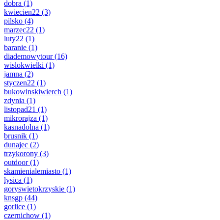
dobra
(1)
kwiecien22
(3)
pilsko
(4)
marzec22
(1)
luty22
(1)
baranie
(1)
diademowytour
(16)
wislokwielki
(1)
jamna
(2)
styczen22
(1)
bukowinskiwierch
(1)
zdynia
(1)
listopad21
(1)
mikrorajza
(1)
kasnadolna
(1)
brusnik
(1)
dunajec
(2)
trzykorony
(3)
outdoor
(1)
skamienialemiasto
(1)
lysica
(1)
goryswietokrzyskie
(1)
knsgp
(44)
gorlice
(1)
czernichow
(1)