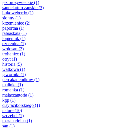
jeziorozywieckie
(1)
sanockoturczanskie
(3)
bukoweberdo
(1)
slonny
(1)
krzemieniec
(2)
paportna
(1)
rabiaskala
(1)
lopiennik
(1)
czerenina
(1)
wolosan
(2)
trohaniec
(1)
otryt
(1)
historia
(5)
watkowa
(1)
jaworniki
(1)
percakademikow
(1)
malinka
(1)
romanka
(1)
malaczantoria
(1)
kgp
(1)
cisyraciborskiego
(1)
nature
(10)
szczebel
(1)
mszanadolna
(1)
san
(1)