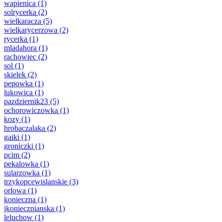
wapienica
(1)
solrycerka
(2)
wielkaracza
(5)
wielkarycerzowa
(2)
rycerka
(1)
mladahora
(1)
rachowiec
(2)
sol
(1)
skielek
(2)
pepowka
(1)
lukowica
(1)
pazdziernik23
(5)
ochorowiczowka
(1)
kozy
(1)
hrobaczalaka
(2)
gaiki
(1)
groniczki
(1)
pcim
(2)
pekalowka
(1)
sularzowka
(1)
trzykopcewislanskie
(3)
orlowa
(1)
konieczna
(1)
jkoniecznianska
(1)
leluchow
(1)