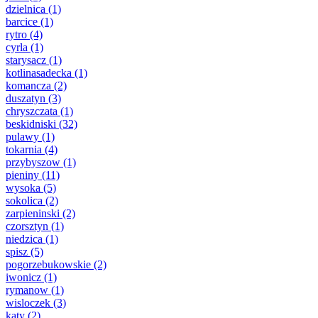
dzielnica
(1)
barcice
(1)
rytro
(4)
cyrla
(1)
starysacz
(1)
kotlinasadecka
(1)
komancza
(2)
duszatyn
(3)
chryszczata
(1)
beskidniski
(32)
pulawy
(1)
tokarnia
(4)
przybyszow
(1)
pieniny
(11)
wysoka
(5)
sokolica
(2)
zarpieninski
(2)
czorsztyn
(1)
niedzica
(1)
spisz
(5)
pogorzebukowskie
(2)
iwonicz
(1)
rymanow
(1)
wisloczek
(3)
katy
(2)