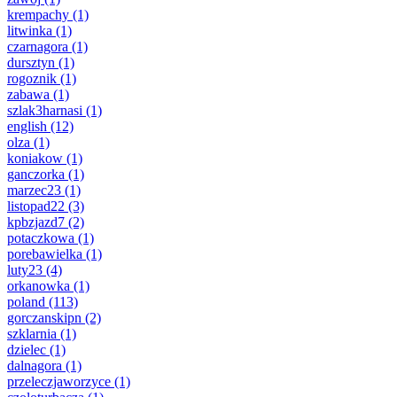
krempachy
(1)
litwinka
(1)
czarnagora
(1)
dursztyn
(1)
rogoznik
(1)
zabawa
(1)
szlak3harnasi
(1)
english
(12)
olza
(1)
koniakow
(1)
ganczorka
(1)
marzec23
(1)
listopad22
(3)
kpbzjazd7
(2)
potaczkowa
(1)
porebawielka
(1)
luty23
(4)
orkanowka
(1)
poland
(113)
gorczanskipn
(2)
szklarnia
(1)
dzielec
(1)
dalnagora
(1)
przeleczjaworzyce
(1)