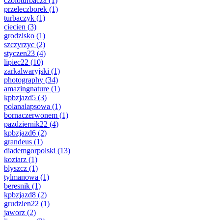
czoloturbacza
(1)
przeleczborek
(1)
turbaczyk
(1)
ciecien
(3)
grodzisko
(1)
szczyrzyc
(2)
styczen23
(4)
lipiec22
(10)
zarkalwaryjski
(1)
photography
(34)
amazingnature
(1)
kpbzjazd5
(3)
polanalapsowa
(1)
bornaczerwonem
(1)
pazdziernik22
(4)
kpbzjazd6
(2)
grandeus
(1)
diademgorpolski
(13)
koziarz
(1)
blyszcz
(1)
tylmanowa
(1)
beresnik
(1)
kpbzjazd8
(2)
grudzien22
(1)
jaworz
(2)