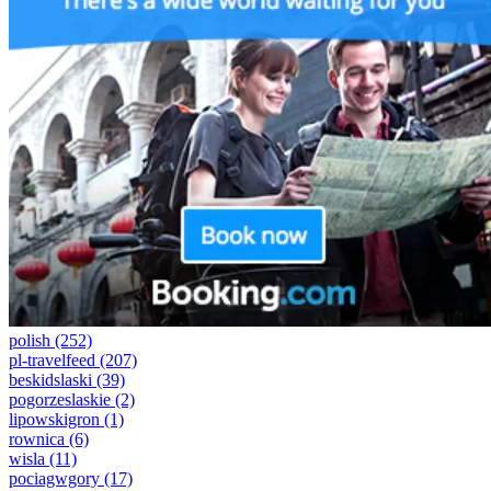
polish
(252)
pl-travelfeed
(207)
beskidslaski
(39)
pogorzeslaskie
(2)
lipowskigron
(1)
rownica
(6)
wisla
(11)
pociagwgory
(17)