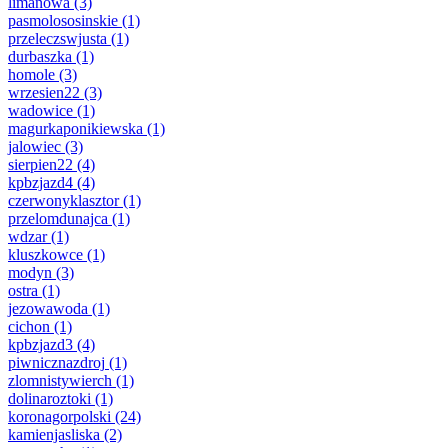
limanowa
(3)
pasmolososinskie
(1)
przeleczswjusta
(1)
durbaszka
(1)
homole
(3)
wrzesien22
(3)
wadowice
(1)
magurkaponikiewska
(1)
jalowiec
(3)
sierpien22
(4)
kpbzjazd4
(4)
czerwonyklasztor
(1)
przelomdunajca
(1)
wdzar
(1)
kluszkowce
(1)
modyn
(3)
ostra
(1)
jezowawoda
(1)
cichon
(1)
kpbzjazd3
(4)
piwnicznazdroj
(1)
zlomnistywierch
(1)
dolinaroztoki
(1)
koronagorpolski
(24)
kamienjasliska
(2)