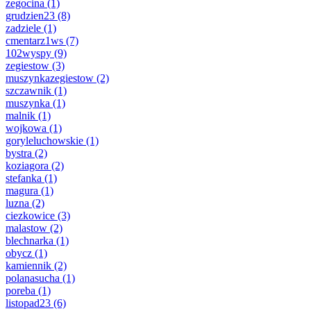
zegocina
(1)
grudzien23
(8)
zadziele
(1)
cmentarz1ws
(7)
102wyspy
(9)
zegiestow
(3)
muszynkazegiestow
(2)
szczawnik
(1)
muszynka
(1)
malnik
(1)
wojkowa
(1)
goryleluchowskie
(1)
bystra
(2)
koziagora
(2)
stefanka
(1)
magura
(1)
luzna
(2)
ciezkowice
(3)
malastow
(2)
blechnarka
(1)
obycz
(1)
kamiennik
(2)
polanasucha
(1)
poreba
(1)
listopad23
(6)