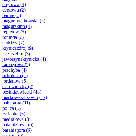
chyrowa
(3)
cergowa
(2)
bartne
(3)
magurawatkowska
(3)
magurskipn
(4)
regietow
(5)
rotunda
(6)
cerkiew
(7)
krynicazdroj
(9)
koziezebro
(3)
jaworzynakrynicka
(4)
radziejowa
(5)
przehyba
(4)
ochotnica
(1)
jordanow
(5)
starewierchy
(2)
beskidzywiecki
(43)
markoweszczawiny
(7)
babiagora
(11)
polica
(5)
rysianka
(6)
medralowa
(3)
halamiziowa
(5)
baraniagora
(6)
soszow
(5)