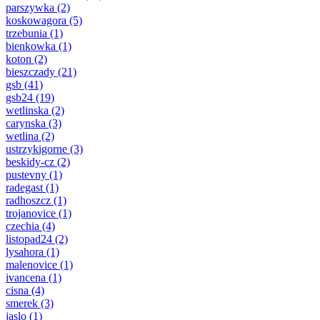
parszywka
(2)
koskowagora
(5)
trzebunia
(1)
bienkowka
(1)
koton
(2)
bieszczady
(21)
gsb
(41)
gsb24
(19)
wetlinska
(2)
carynska
(3)
wetlina
(2)
ustrzykigorne
(3)
beskidy-cz
(2)
pustevny
(1)
radegast
(1)
radhoszcz
(1)
trojanovice
(1)
czechia
(4)
listopad24
(2)
lysahora
(1)
malenovice
(1)
ivancena
(1)
cisna
(4)
smerek
(3)
jaslo
(1)