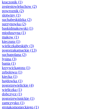
kraczonik
(1)
zegiestowleluchow
(2)
powroznik
(2)
slotwiny
(1)
suchabeskidzka
(2)
surzynowka
(2)
baskidmakowski
(1)
mioduszyna
(1)
makow
(1)
kieczura
(1)
wieliczkabeskidy
(3)
pogorzakarpackie
(13)
suchapolana
(2)
lysina
(3)
bania
(1)
krzywickagora
(1)
zebolowa
(1)
kiecka
(1)
hajdowka
(1)
pogorzewielickie
(4)
wieliczka
(1)
dobczyce
(1)
pogorzewisnickie
(1)
zamczysko
(1)
grotakomonieckiego
(1)