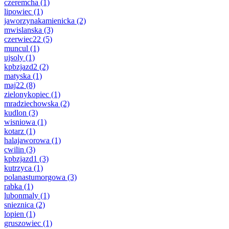
czeremcha
(1)
lipowiec
(1)
jaworzynakamienicka
(2)
mwislanska
(3)
czerwiec22
(5)
muncul
(1)
ujsoly
(1)
kpbzjazd2
(2)
matyska
(1)
maj22
(8)
zielonykopiec
(1)
mradziechowska
(2)
kudlon
(3)
wisniowa
(1)
kotarz
(1)
halajaworowa
(1)
cwilin
(3)
kpbzjazd1
(3)
kutrzyca
(1)
polanastumorgowa
(3)
rabka
(1)
lubonmaly
(1)
snieznica
(2)
lopien
(1)
gruszowiec
(1)