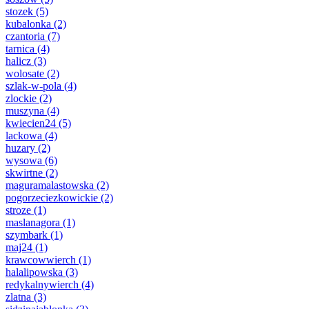
stozek
(5)
kubalonka
(2)
czantoria
(7)
tarnica
(4)
halicz
(3)
wolosate
(2)
szlak-w-pola
(4)
zlockie
(2)
muszyna
(4)
kwiecien24
(5)
lackowa
(4)
huzary
(2)
wysowa
(6)
skwirtne
(2)
maguramalastowska
(2)
pogorzeciezkowickie
(2)
stroze
(1)
maslanagora
(1)
szymbark
(1)
maj24
(1)
krawcowwierch
(1)
halalipowska
(3)
redykalnywierch
(4)
zlatna
(3)