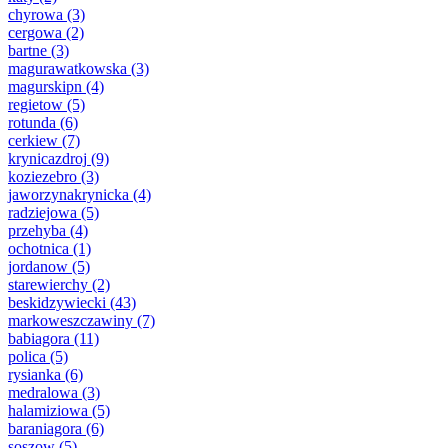
chyrowa
(3)
cergowa
(2)
bartne
(3)
magurawatkowska
(3)
magurskipn
(4)
regietow
(5)
rotunda
(6)
cerkiew
(7)
krynicazdroj
(9)
koziezebro
(3)
jaworzynakrynicka
(4)
radziejowa
(5)
przehyba
(4)
ochotnica
(1)
jordanow
(5)
starewierchy
(2)
beskidzywiecki
(43)
markoweszczawiny
(7)
babiagora
(11)
polica
(5)
rysianka
(6)
medralowa
(3)
halamiziowa
(5)
baraniagora
(6)
soszow
(5)