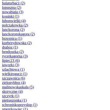
halaturbacz
(2)
lopuszna
(2)
nowabiala
(3)
koninki
(1)
lubonwielki
(4)
polczakowka
(2)
lanckorona
(2)
lanckoronskagora
(2)
brzeznica
(1)
kzebrzydowska
(2)
draboz
(1)
bendoszka
(2)
rycerkagorna
(3)
lipiec23
(6)
jaworki
(3)
szlachtowa
(1)
wielkirogacz
(1)
szczawnica
(6)
zielonybbss
(4)
malinowskaskala
(5)
skrzyczne
(4)
szczyrk
(1)
pietraszonka
(1)
schroniskoprzyslop
(1)
smerekowiec
(1)