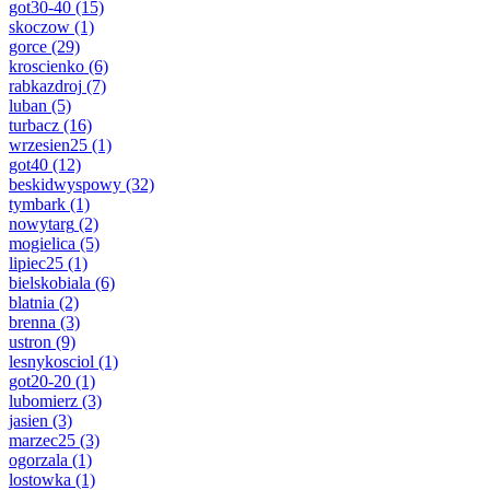
got30-40
(15)
skoczow
(1)
gorce
(29)
kroscienko
(6)
rabkazdroj
(7)
luban
(5)
turbacz
(16)
wrzesien25
(1)
got40
(12)
beskidwyspowy
(32)
tymbark
(1)
nowytarg
(2)
mogielica
(5)
lipiec25
(1)
bielskobiala
(6)
blatnia
(2)
brenna
(3)
ustron
(9)
lesnykosciol
(1)
got20-20
(1)
lubomierz
(3)
jasien
(3)
marzec25
(3)
ogorzala
(1)
lostowka
(1)