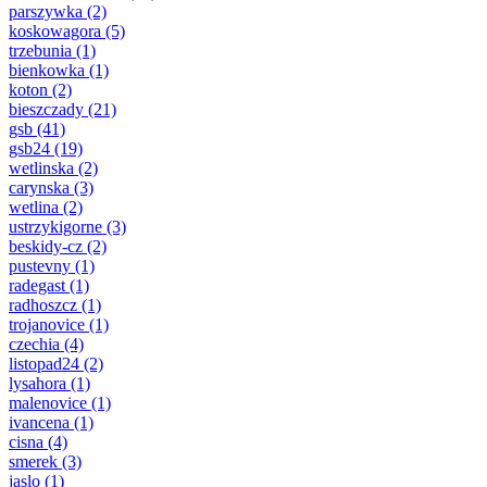
parszywka
(2)
koskowagora
(5)
trzebunia
(1)
bienkowka
(1)
koton
(2)
bieszczady
(21)
gsb
(41)
gsb24
(19)
wetlinska
(2)
carynska
(3)
wetlina
(2)
ustrzykigorne
(3)
beskidy-cz
(2)
pustevny
(1)
radegast
(1)
radhoszcz
(1)
trojanovice
(1)
czechia
(4)
listopad24
(2)
lysahora
(1)
malenovice
(1)
ivancena
(1)
cisna
(4)
smerek
(3)
jaslo
(1)