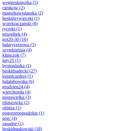
wegierskagorka
(5)
cienkow
(2)
magurkawislanska
(2)
beskidzywieczki
(1)
worekraczanski
(8)
rycerki
(1)
przegibek
(4)
got20-30
(16)
halarycerzowa
(5)
szyndzielnia
(4)
klimczok
(7)
luty25
(1)
bystraslaska
(1)
beskidsadecki
(27)
lomnicazdroj
(1)
halalabowska
(6)
grudzien24
(4)
wierchomla
(4)
pustawielka
(3)
eliaszowka
(2)
obidza
(1)
pogorzepopradzkie
(1)
gorc
(4)
zasadne
(1)
beskidmakowski
(18)