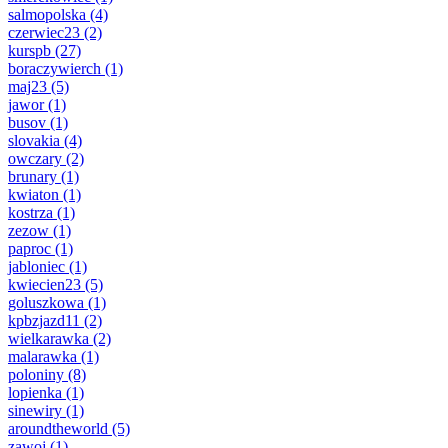
salmopolska
(4)
czerwiec23
(2)
kurspb
(27)
boraczywierch
(1)
maj23
(5)
jawor
(1)
busov
(1)
slovakia
(4)
owczary
(2)
brunary
(1)
kwiaton
(1)
kostrza
(1)
zezow
(1)
paproc
(1)
jabloniec
(1)
kwiecien23
(5)
goluszkowa
(1)
kpbzjazd11
(2)
wielkarawka
(2)
malarawka
(1)
poloniny
(8)
lopienka
(1)
sinewiry
(1)
aroundtheworld
(5)
zawoj
(1)