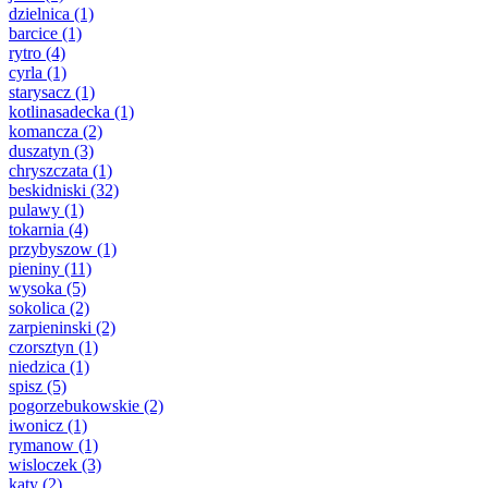
dzielnica
(1)
barcice
(1)
rytro
(4)
cyrla
(1)
starysacz
(1)
kotlinasadecka
(1)
komancza
(2)
duszatyn
(3)
chryszczata
(1)
beskidniski
(32)
pulawy
(1)
tokarnia
(4)
przybyszow
(1)
pieniny
(11)
wysoka
(5)
sokolica
(2)
zarpieninski
(2)
czorsztyn
(1)
niedzica
(1)
spisz
(5)
pogorzebukowskie
(2)
iwonicz
(1)
rymanow
(1)
wisloczek
(3)
katy
(2)