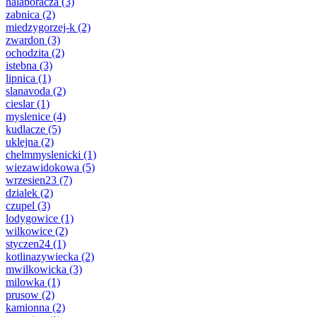
halaboracza
(3)
zabnica
(2)
miedzygorzej-k
(2)
zwardon
(3)
ochodzita
(2)
istebna
(3)
lipnica
(1)
slanavoda
(2)
cieslar
(1)
myslenice
(4)
kudlacze
(5)
uklejna
(2)
chelmmyslenicki
(1)
wiezawidokowa
(5)
wrzesien23
(7)
dzialek
(2)
czupel
(3)
lodygowice
(1)
wilkowice
(2)
styczen24
(1)
kotlinazywiecka
(2)
mwilkowicka
(3)
milowka
(1)
prusow
(2)
kamionna
(2)