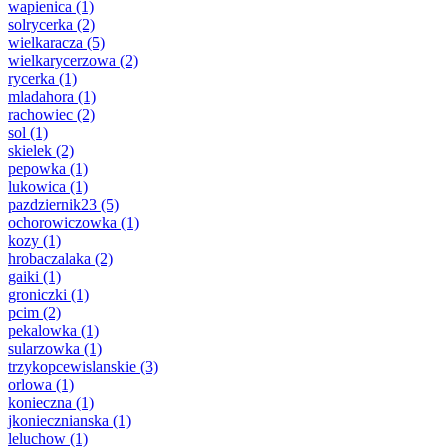
wapienica
(1)
solrycerka
(2)
wielkaracza
(5)
wielkarycerzowa
(2)
rycerka
(1)
mladahora
(1)
rachowiec
(2)
sol
(1)
skielek
(2)
pepowka
(1)
lukowica
(1)
pazdziernik23
(5)
ochorowiczowka
(1)
kozy
(1)
hrobaczalaka
(2)
gaiki
(1)
groniczki
(1)
pcim
(2)
pekalowka
(1)
sularzowka
(1)
trzykopcewislanskie
(3)
orlowa
(1)
konieczna
(1)
jkoniecznianska
(1)
leluchow
(1)