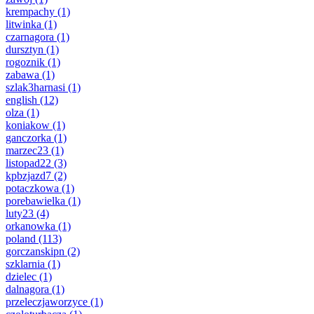
krempachy
(1)
litwinka
(1)
czarnagora
(1)
dursztyn
(1)
rogoznik
(1)
zabawa
(1)
szlak3harnasi
(1)
english
(12)
olza
(1)
koniakow
(1)
ganczorka
(1)
marzec23
(1)
listopad22
(3)
kpbzjazd7
(2)
potaczkowa
(1)
porebawielka
(1)
luty23
(4)
orkanowka
(1)
poland
(113)
gorczanskipn
(2)
szklarnia
(1)
dzielec
(1)
dalnagora
(1)
przeleczjaworzyce
(1)