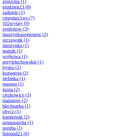
zegocina
(1)
grudzien23
(8)
zadziele
(1)
cmentarz1ws
(7)
102wyspy
(9)
zegiestow
(3)
muszynkazegiestow
(2)
szczawnik
(1)
muszynka
(1)
malnik
(1)
wojkowa
(1)
goryleluchowskie
(1)
bystra
(2)
koziagora
(2)
stefanka
(1)
magura
(1)
luzna
(2)
ciezkowice
(3)
malastow
(2)
blechnarka
(1)
obycz
(1)
kamiennik
(2)
polanasucha
(1)
poreba
(1)
listopad23
(6)