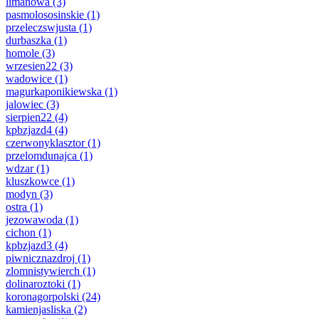
limanowa
(3)
pasmolososinskie
(1)
przeleczswjusta
(1)
durbaszka
(1)
homole
(3)
wrzesien22
(3)
wadowice
(1)
magurkaponikiewska
(1)
jalowiec
(3)
sierpien22
(4)
kpbzjazd4
(4)
czerwonyklasztor
(1)
przelomdunajca
(1)
wdzar
(1)
kluszkowce
(1)
modyn
(3)
ostra
(1)
jezowawoda
(1)
cichon
(1)
kpbzjazd3
(4)
piwnicznazdroj
(1)
zlomnistywierch
(1)
dolinaroztoki
(1)
koronagorpolski
(24)
kamienjasliska
(2)