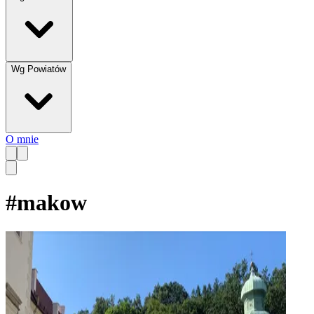
Wg Powiatów
O mnie
#
makow