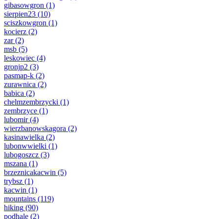
gibasowgron
(1)
sierpien23
(10)
sciszkowgron
(1)
kocierz
(2)
zar
(2)
msb
(5)
leskowiec
(4)
gronjp2
(3)
pasmap-k
(2)
zurawnica
(2)
babica
(2)
chelmzembrzycki
(1)
zembrzyce
(1)
lubomir
(4)
wierzbanowskagora
(2)
kasinawielka
(2)
lubonwwielki
(1)
lubogoszcz
(3)
mszana
(1)
brzeznicakacwin
(5)
trybsz
(1)
kacwin
(1)
mountains
(119)
hiking
(90)
podhale
(2)