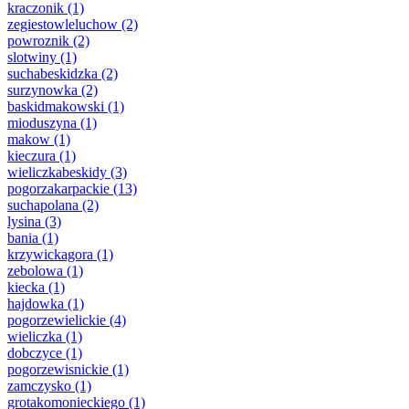
kraczonik
(1)
zegiestowleluchow
(2)
powroznik
(2)
slotwiny
(1)
suchabeskidzka
(2)
surzynowka
(2)
baskidmakowski
(1)
mioduszyna
(1)
makow
(1)
kieczura
(1)
wieliczkabeskidy
(3)
pogorzakarpackie
(13)
suchapolana
(2)
lysina
(3)
bania
(1)
krzywickagora
(1)
zebolowa
(1)
kiecka
(1)
hajdowka
(1)
pogorzewielickie
(4)
wieliczka
(1)
dobczyce
(1)
pogorzewisnickie
(1)
zamczysko
(1)
grotakomonieckiego
(1)