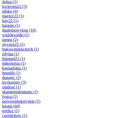
dobra
(1)
kwiecien22
(3)
pilsko
(4)
marzec22
(1)
luty22
(1)
baranie
(1)
diademowytour
(16)
wislokwielki
(1)
jamna
(2)
styczen22
(1)
bukowinskiwierch
(1)
zdynia
(1)
listopad21
(1)
mikrorajza
(1)
kasnadolna
(1)
brusnik
(1)
dunajec
(2)
trzykorony
(3)
outdoor
(1)
skamienialemiasto
(1)
lysica
(1)
goryswietokrzyskie
(1)
knsgp
(44)
gorlice
(1)
czernichow
(1)