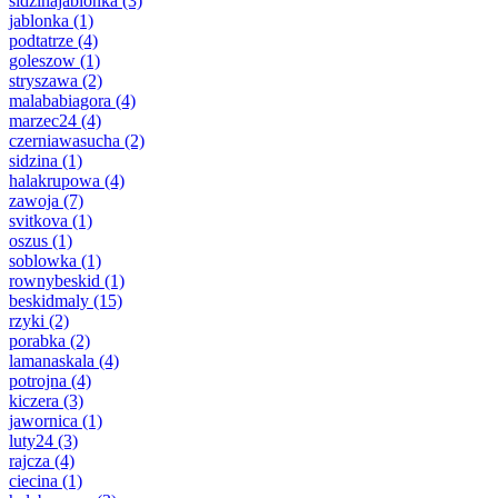
sidzinajablonka
(3)
jablonka
(1)
podtatrze
(4)
goleszow
(1)
stryszawa
(2)
malababiagora
(4)
marzec24
(4)
czerniawasucha
(2)
sidzina
(1)
halakrupowa
(4)
zawoja
(7)
svitkova
(1)
oszus
(1)
soblowka
(1)
rownybeskid
(1)
beskidmaly
(15)
rzyki
(2)
porabka
(2)
lamanaskala
(4)
potrojna
(4)
kiczera
(3)
jawornica
(1)
luty24
(3)
rajcza
(4)
ciecina
(1)