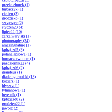
czoloturbacza
(1)
przeleczborek
(1)
turbaczyk
(1)
ciecien
(3)
grodzisko
(1)
szczyrzyc
(2)
styczen23
(4)
lipiec22
(10)
zarkalwaryjski
(1)
photography
(34)
amazingnature
(1)
kpbzjazd5
(3)
polanalapsowa
(1)
bornaczerwonem
(1)
pazdziernik22
(4)
kpbzjazd6
(2)
grandeus
(1)
diademgorpolski
(13)
koziarz
(1)
blyszcz
(1)
tylmanowa
(1)
beresnik
(1)
kpbzjazd8
(2)
grudzien22
(1)
jaworz
(2)