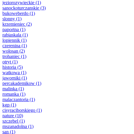
jeziorozywieckie
(1)
sanockoturczanskie
(3)
bukoweberdo
(1)
slonny
(1)
krzemieniec
(2)
paportna
(1)
rabiaskala
(1)
lopiennik
(1)
czerenina
(1)
wolosan
(2)
trohaniec
(1)
otryt
(1)
historia
(5)
watkowa
(1)
jaworniki
(1)
percakademikow
(1)
malinka
(1)
romanka
(1)
malaczantoria
(1)
kgp
(1)
cisyraciborskiego
(1)
nature
(10)
szczebel
(1)
mszanadolna
(1)
san
(1)