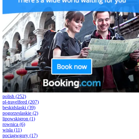
polish
(252)
pl-travelfeed
(207)
beskidslaski
(39)
pogorzeslaskie
(2)
lipowskigron
(1)
rownica
(6)
wisla
(11)
pociagwgory
(17)