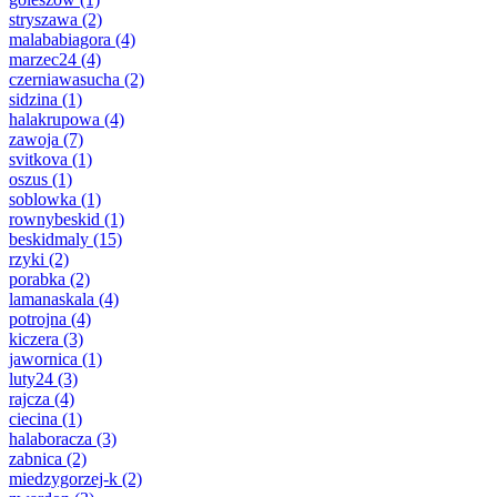
stryszawa
(2)
malababiagora
(4)
marzec24
(4)
czerniawasucha
(2)
sidzina
(1)
halakrupowa
(4)
zawoja
(7)
svitkova
(1)
oszus
(1)
soblowka
(1)
rownybeskid
(1)
beskidmaly
(15)
rzyki
(2)
porabka
(2)
lamanaskala
(4)
potrojna
(4)
kiczera
(3)
jawornica
(1)
luty24
(3)
rajcza
(4)
ciecina
(1)
halaboracza
(3)
zabnica
(2)
miedzygorzej-k
(2)