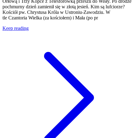
Orłową i Trzy Kopce z Telesforówką przeszli do Wisły. Po drodze
pochmurny dzień zamienił się w złotą jesień. Kim są lufciorze?
Kościół pw. Chrystusa Króla w Ustroniu-Zawodziu. W
tle Czantoria Wielka (za kościołem) i Mała (po pr
Keep reading