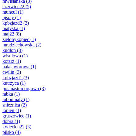
mwislanska
(3)
czerwiec22
(5)
muncul
(1)
ujsoly
(1)
kpbzjazd2
(2)
matyska
(1)
maj22
(8)
zielonykopiec
(1)
mradziechowska
(2)
kudlon
(3)
wisniowa
(1)
kotarz
(1)
halajaworowa
(1)
cwilin
(3)
kpbzjazd1
(3)
kutrzyca
(1)
polanastumorgowa
(3)
rabka
(1)
lubonmaly
(1)
snieznica
(2)
lopien
(1)
gruszowiec
(1)
dobra
(1)
kwiecien22
(3)
pilsko
(4)