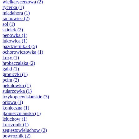
wielkarycerzowa
(2)
rycerka
(1)
mladahora
(1)
rachowiec
(2)
sol
(1)
skielek
(2)
pepowka
(1)
lukowica
(1)
pazdziernik23
(5)
ochorowiczowka
(1)
kozy
(1)
hrobaczalaka
(2)
gaiki
(1)
groniczki
(1)
pcim
(2)
pekalowka
(1)
sularzowka
(1)
trzykopcewislanskie
(3)
orlowa
(1)
konieczna
(1)
jkoniecznianska
(1)
leluchow
(1)
kraczonik
(1)
zegiestowleluchow
(2)
powroznik
(2)