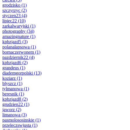
grodzisko
(1)
szczyrzyc
(2)
styczen23
(4)
lipiec22
(10)
zarkalwaryjski
(1)
photography
(34)
amazingnature
(1)
kpbzjazd5
(3)
polanalapsowa
(1)
bornaczerwonem
(1)
pazdziernik22
(4)
kpbzjazd6
(2)
grandeus
(1)
diademgorpolski
(13)
koziarz
(1)
blyszcz
(1)
tylmanowa
(1)
beresnik
(1)
kpbzjazd8
(2)
grudzien22
(1)
jaworz
(2)
limanowa
(3)
pasmolososinskie
(1)
przeleczswjusta
(1)