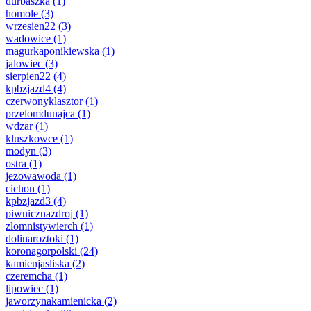
durbaszka
(1)
homole
(3)
wrzesien22
(3)
wadowice
(1)
magurkaponikiewska
(1)
jalowiec
(3)
sierpien22
(4)
kpbzjazd4
(4)
czerwonyklasztor
(1)
przelomdunajca
(1)
wdzar
(1)
kluszkowce
(1)
modyn
(3)
ostra
(1)
jezowawoda
(1)
cichon
(1)
kpbzjazd3
(4)
piwnicznazdroj
(1)
zlomnistywierch
(1)
dolinaroztoki
(1)
koronagorpolski
(24)
kamienjasliska
(2)
czeremcha
(1)
lipowiec
(1)
jaworzynakamienicka
(2)