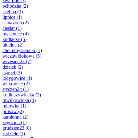
zwardon
(3)
ochodzita
(2)
istebna
(3)
lipnica
(1)
slanavoda
(2)
cieslar
(1)
myslenice
(4)
kudlacze
(5)
uklejna
(2)
chelmmyslenicki
(1)
wiezawidokowa
(5)
wrzesien23
(7)
dzialek
(2)
czupel
(3)
lodygowice
(1)
wilkowice
(2)
styczen24
(1)
kotlinazywiecka
(2)
mwilkowicka
(3)
milowka
(1)
prusow
(2)
kamionna
(2)
zegocina
(1)
grudzien23
(8)
zadziele
(1)