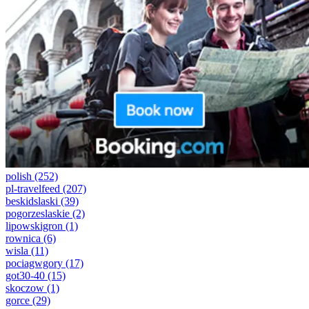
polish
(252)
pl-travelfeed
(207)
beskidslaski
(39)
pogorzeslaskie
(2)
lipowskigron
(1)
rownica
(6)
wisla
(11)
pociagwgory
(17)
got30-40
(15)
skoczow
(1)
gorce
(29)