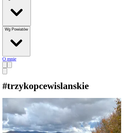
Wg Powiatów
O mnie
#
trzykopcewislanskie