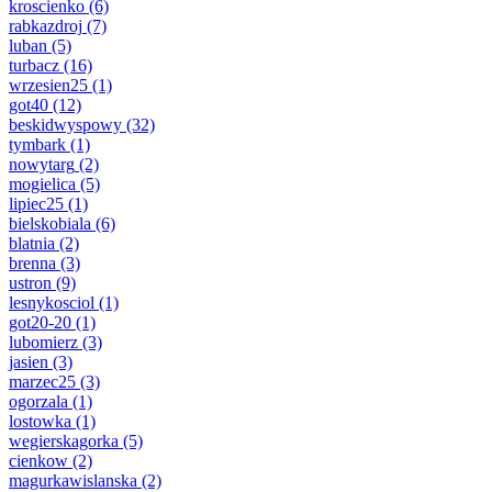
kroscienko
(6)
rabkazdroj
(7)
luban
(5)
turbacz
(16)
wrzesien25
(1)
got40
(12)
beskidwyspowy
(32)
tymbark
(1)
nowytarg
(2)
mogielica
(5)
lipiec25
(1)
bielskobiala
(6)
blatnia
(2)
brenna
(3)
ustron
(9)
lesnykosciol
(1)
got20-20
(1)
lubomierz
(3)
jasien
(3)
marzec25
(3)
ogorzala
(1)
lostowka
(1)
wegierskagorka
(5)
cienkow
(2)
magurkawislanska
(2)