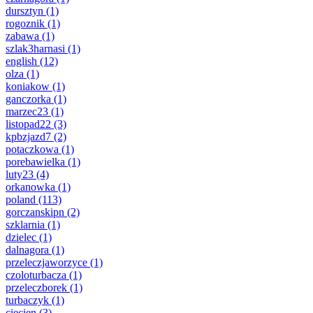
dursztyn
(1)
rogoznik
(1)
zabawa
(1)
szlak3harnasi
(1)
english
(12)
olza
(1)
koniakow
(1)
ganczorka
(1)
marzec23
(1)
listopad22
(3)
kpbzjazd7
(2)
potaczkowa
(1)
porebawielka
(1)
luty23
(4)
orkanowka
(1)
poland
(113)
gorczanskipn
(2)
szklarnia
(1)
dzielec
(1)
dalnagora
(1)
przeleczjaworzyce
(1)
czoloturbacza
(1)
przeleczborek
(1)
turbaczyk
(1)
ciecien
(3)