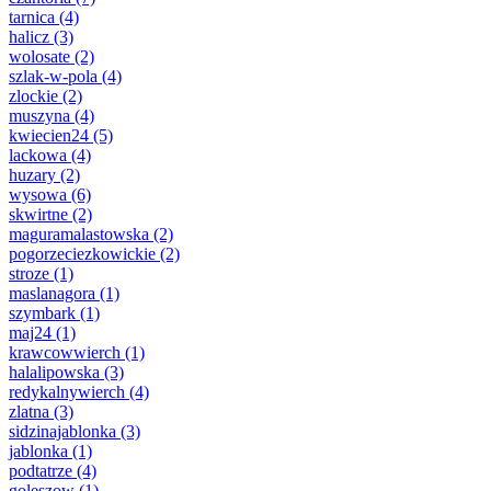
tarnica
(4)
halicz
(3)
wolosate
(2)
szlak-w-pola
(4)
zlockie
(2)
muszyna
(4)
kwiecien24
(5)
lackowa
(4)
huzary
(2)
wysowa
(6)
skwirtne
(2)
maguramalastowska
(2)
pogorzeciezkowickie
(2)
stroze
(1)
maslanagora
(1)
szymbark
(1)
maj24
(1)
krawcowwierch
(1)
halalipowska
(3)
redykalnywierch
(4)
zlatna
(3)
sidzinajablonka
(3)
jablonka
(1)
podtatrze
(4)
goleszow
(1)