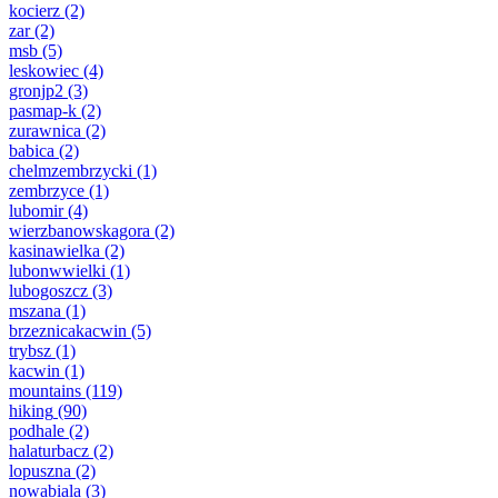
kocierz
(2)
zar
(2)
msb
(5)
leskowiec
(4)
gronjp2
(3)
pasmap-k
(2)
zurawnica
(2)
babica
(2)
chelmzembrzycki
(1)
zembrzyce
(1)
lubomir
(4)
wierzbanowskagora
(2)
kasinawielka
(2)
lubonwwielki
(1)
lubogoszcz
(3)
mszana
(1)
brzeznicakacwin
(5)
trybsz
(1)
kacwin
(1)
mountains
(119)
hiking
(90)
podhale
(2)
halaturbacz
(2)
lopuszna
(2)
nowabiala
(3)