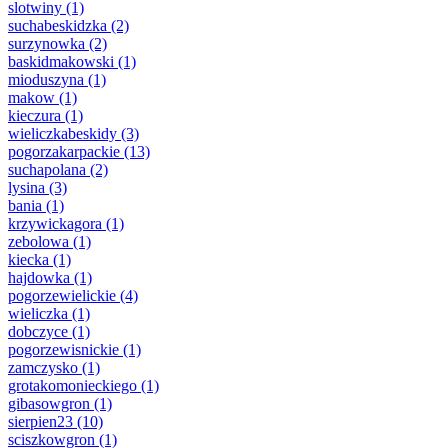
slotwiny
(1)
suchabeskidzka
(2)
surzynowka
(2)
baskidmakowski
(1)
mioduszyna
(1)
makow
(1)
kieczura
(1)
wieliczkabeskidy
(3)
pogorzakarpackie
(13)
suchapolana
(2)
lysina
(3)
bania
(1)
krzywickagora
(1)
zebolowa
(1)
kiecka
(1)
hajdowka
(1)
pogorzewielickie
(4)
wieliczka
(1)
dobczyce
(1)
pogorzewisnickie
(1)
zamczysko
(1)
grotakomonieckiego
(1)
gibasowgron
(1)
sierpien23
(10)
sciszkowgron
(1)