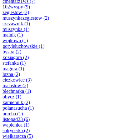
cmentarz1ws
(7)
102wyspy
(9)
zegiestow
(3)
muszynkazegiestow
(2)
szczawnik
(1)
muszynka
(1)
malnik
(1)
wojkowa
(1)
goryleluchowskie
(1)
bystra
(2)
koziagora
(2)
stefanka
(1)
magura
(1)
luzna
(2)
ciezkowice
(3)
malastow
(2)
blechnarka
(1)
obycz
(1)
kamiennik
(2)
polanasucha
(1)
poreba
(1)
listopad23
(6)
wapienica
(1)
solrycerka
(2)
wielkaracza
(5)