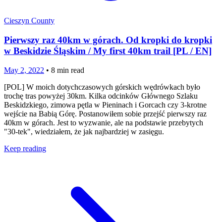
Cieszyn County
Pierwszy raz 40km w górach. Od kropki do kropki
w Beskidzie Śląskim / My first 40km trail [PL / EN]
May 2, 2022
•
8
min read
[POL] W moich dotychczasowych górskich wędrówkach było
trochę tras powyżej 30km. Kilka odcinków Głównego Szlaku
Beskidzkiego, zimowa pętla w Pieninach i Gorcach czy 3-krotne
wejście na Babią Górę. Postanowiłem sobie przejść pierwszy raz
40km w górach. Jest to wyzwanie, ale na podstawie przebytych
"30-tek", wiedziałem, że jak najbardziej w zasięgu.
Keep reading