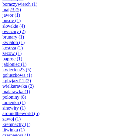
boraczywierch
(1)
maj23
(5)
jawor
(1)
busov
(1)
slovakia
(4)
owczary
(2)
brunary
(1)
kwiaton
(1)
kostrza
(1)
zezow
(1)
paproc
(1)
jabloniec
(1)
kwiecien23
(5)
goluszkowa
(1)
kpbzjazd11
(2)
wielkarawka
(2)
malarawka
(1)
poloniny
(8)
lopienka
(1)
sinewiry
(1)
aroundtheworld
(5)
zawoj
(1)
krempachy
(1)
litwinka
(1)
czarnagora
(1)