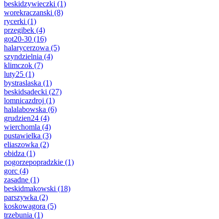
beskidzywieczki
(1)
worekraczanski
(8)
rycerki
(1)
przegibek
(4)
got20-30
(16)
halarycerzowa
(5)
szyndzielnia
(4)
klimczok
(7)
luty25
(1)
bystraslaska
(1)
beskidsadecki
(27)
lomnicazdroj
(1)
halalabowska
(6)
grudzien24
(4)
wierchomla
(4)
pustawielka
(3)
eliaszowka
(2)
obidza
(1)
pogorzepopradzkie
(1)
gorc
(4)
zasadne
(1)
beskidmakowski
(18)
parszywka
(2)
koskowagora
(5)
trzebunia
(1)