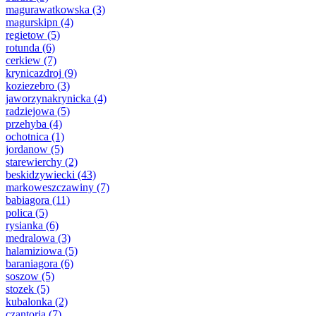
magurawatkowska
(3)
magurskipn
(4)
regietow
(5)
rotunda
(6)
cerkiew
(7)
krynicazdroj
(9)
koziezebro
(3)
jaworzynakrynicka
(4)
radziejowa
(5)
przehyba
(4)
ochotnica
(1)
jordanow
(5)
starewierchy
(2)
beskidzywiecki
(43)
markoweszczawiny
(7)
babiagora
(11)
polica
(5)
rysianka
(6)
medralowa
(3)
halamiziowa
(5)
baraniagora
(6)
soszow
(5)
stozek
(5)
kubalonka
(2)
czantoria
(7)