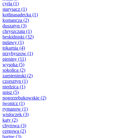
cyrla
(1)
starysacz
(1)
kotlinasadecka
(1)
komancza
(2)
duszatyn
(3)
chryszczata
(1)
beskidniski
(32)
pulawy
(1)
tokarnia
(4)
przybyszow
(1)
pieniny
(11)
wysoka
(5)
sokolica
(2)
zarpieninski
(2)
czorsztyn
(1)
niedzica
(1)
spisz
(5)
pogorzebukowskie
(2)
iwonicz
(1)
rymanow
(1)
wisloczek
(3)
katy
(2)
chyrowa
(3)
cergowa
(2)
bartne
(3)