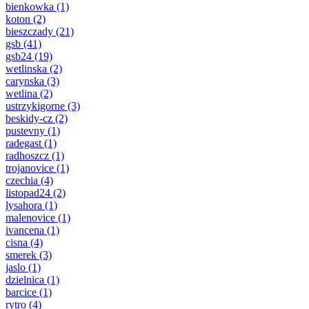
bienkowka
(1)
koton
(2)
bieszczady
(21)
gsb
(41)
gsb24
(19)
wetlinska
(2)
carynska
(3)
wetlina
(2)
ustrzykigorne
(3)
beskidy-cz
(2)
pustevny
(1)
radegast
(1)
radhoszcz
(1)
trojanovice
(1)
czechia
(4)
listopad24
(2)
lysahora
(1)
malenovice
(1)
ivancena
(1)
cisna
(4)
smerek
(3)
jaslo
(1)
dzielnica
(1)
barcice
(1)
rytro
(4)