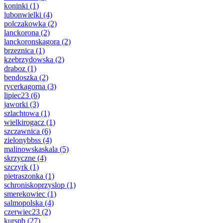
koninki
(1)
lubonwielki
(4)
polczakowka
(2)
lanckorona
(2)
lanckoronskagora
(2)
brzeznica
(1)
kzebrzydowska
(2)
draboz
(1)
bendoszka
(2)
rycerkagorna
(3)
lipiec23
(6)
jaworki
(3)
szlachtowa
(1)
wielkirogacz
(1)
szczawnica
(6)
zielonybbss
(4)
malinowskaskala
(5)
skrzyczne
(4)
szczyrk
(1)
pietraszonka
(1)
schroniskoprzyslop
(1)
smerekowiec
(1)
salmopolska
(4)
czerwiec23
(2)
kurspb
(27)