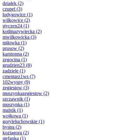
dzialek
(2)
czupel
(3)
lodygowice
(1)
wilkowice
(2)
styczen24
(1)
kotlinazywiecka
(2)
mwilkowicka
(3)
milowka
(1)
prusow
(2)
kamionna
(2)
zegocina
(1)
grudzien23
(8)
zadziele
(1)
cmentarz1ws
(7)
102wyspy
(9)
zegiestow
(3)
muszynkazegiestow
(2)
szczawnik
(1)
muszynka
(1)
malnik
(1)
wojkowa
(1)
goryleluchowskie
(1)
bystra
(2)
koziagora
(2)
stefanka
(1)