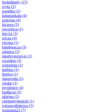
beskidmaly
(15)
rzyki
(2)
porabka
(2)
lamanaskala
(4)
potrojna
(4)
kiczera
(3)
jawornica
(1)
luty24
(3)
rajcza
(4)
ciecina
(1)
halaboracza
(3)
zabnica
(2)
miedzygorzej-k
(2)
zwardon
(3)
ochodzita
(2)
istebna
(3)
lipnica
(1)
slanavoda
(2)
cieslar
(1)
myslenice
(4)
kudlacze
(5)
uklejna
(2)
chelmmyslenicki
(1)
wiezawidokowa
(5)
wrzesien23
(7)