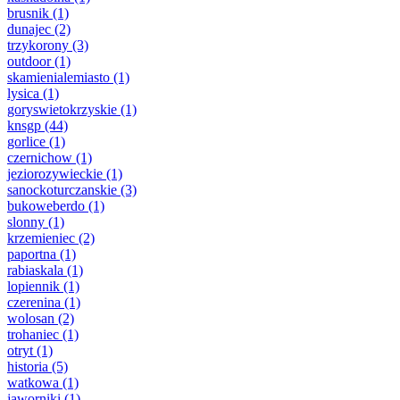
brusnik
(1)
dunajec
(2)
trzykorony
(3)
outdoor
(1)
skamienialemiasto
(1)
lysica
(1)
goryswietokrzyskie
(1)
knsgp
(44)
gorlice
(1)
czernichow
(1)
jeziorozywieckie
(1)
sanockoturczanskie
(3)
bukoweberdo
(1)
slonny
(1)
krzemieniec
(2)
paportna
(1)
rabiaskala
(1)
lopiennik
(1)
czerenina
(1)
wolosan
(2)
trohaniec
(1)
otryt
(1)
historia
(5)
watkowa
(1)
jaworniki
(1)