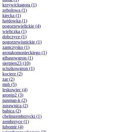
krzywickagora
(1)
zebolowa
(1)
kiecka
(1)
hajdowka
(1)
pogorzewielickie
(4)
wieliczka
(1)
dobczyce
(1)
pogorzewisnickie
(1)
zamczysko
(1)
grotakomonieckiego
(1)
gibasowgron
(1)
sierpien23
(10)
sciszkowgron
(1)
kocierz
(2)
zar
(2)
msb
(5)
leskowiec
(4)
gronjp2
(3)
pasmap-k
(2)
zurawnica
(2)
babica
(2)
chelmzembrzycki
(1)
zembrzyce
(1)
lubomir
(4)