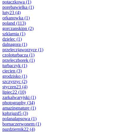
potaczkowa
(1)
porebawielka
(1)
luty23
(4)
orkanowka
(1)
poland
(113)
gorczanskipn
(2)
szklarnia
(1)
dzielec
(1)
dalnagora
(1)
przeleczjaworzyce
(1)
czoloturbacza
(1)
przeleczborek
(1)
turbaczyk
(1)
ciecien
(3)
grodzisko
(1)
szczyrzyc
(2)
styczen23
(4)
lipiec22
(10)
zarkalwaryjski
(1)
photography
(34)
amazingnature
(1)
kpbzjazd5
(3)
polanalapsowa
(1)
bornaczerwonem
(1)
pazdziernik22
(4)