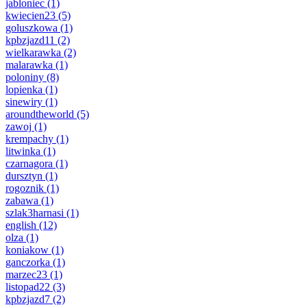
jabloniec
(1)
kwiecien23
(5)
goluszkowa
(1)
kpbzjazd11
(2)
wielkarawka
(2)
malarawka
(1)
poloniny
(8)
lopienka
(1)
sinewiry
(1)
aroundtheworld
(5)
zawoj
(1)
krempachy
(1)
litwinka
(1)
czarnagora
(1)
dursztyn
(1)
rogoznik
(1)
zabawa
(1)
szlak3harnasi
(1)
english
(12)
olza
(1)
koniakow
(1)
ganczorka
(1)
marzec23
(1)
listopad22
(3)
kpbzjazd7
(2)