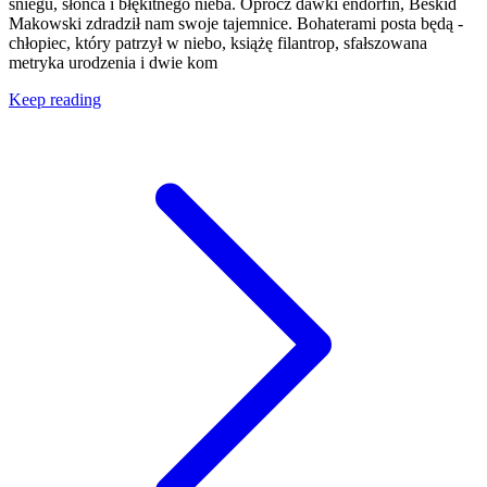
śniegu, słońca i błękitnego nieba. Oprócz dawki endorfin, Beskid
Makowski zdradził nam swoje tajemnice. Bohaterami posta będą -
chłopiec, który patrzył w niebo, książę filantrop, sfałszowana
metryka urodzenia i dwie kom
Keep reading