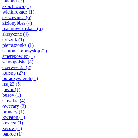
jaworki
(3)
szlachtowa
(1)
wielkirogacz
(1)
szczawnica
(6)
zielonybbss
(4)
malinowskaskala
(5)
skrzyczne
(4)
szczyrk
(1)
pietraszonka
(1)
schroniskoprzyslop
(1)
smerekowiec
(1)
salmopolska
(4)
czerwiec23
(2)
kurspb
(27)
boraczywierch
(1)
maj23
(5)
jawor
(1)
busov
(1)
slovakia
(4)
owczary
(2)
brunary
(1)
kwiaton
(1)
kostrza
(1)
zezow
(1)
paproc
(1)