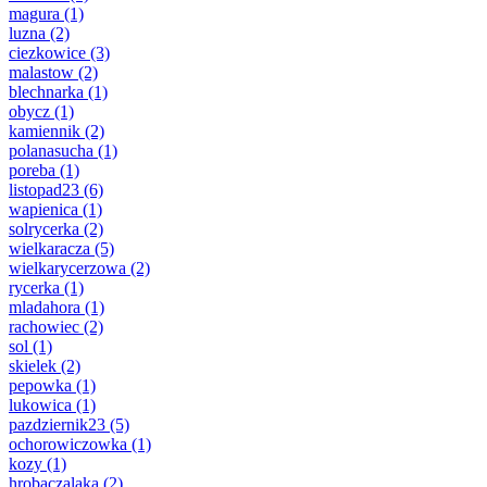
magura
(1)
luzna
(2)
ciezkowice
(3)
malastow
(2)
blechnarka
(1)
obycz
(1)
kamiennik
(2)
polanasucha
(1)
poreba
(1)
listopad23
(6)
wapienica
(1)
solrycerka
(2)
wielkaracza
(5)
wielkarycerzowa
(2)
rycerka
(1)
mladahora
(1)
rachowiec
(2)
sol
(1)
skielek
(2)
pepowka
(1)
lukowica
(1)
pazdziernik23
(5)
ochorowiczowka
(1)
kozy
(1)
hrobaczalaka
(2)