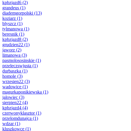
kpbzjazd6
(2)
grandeus
(1)
diademgorpolski
(13)
koziarz
(1)
blyszcz
(1)
tylmanowa
(1)
beresnik
(1)
kpbzjazd8
(2)
grudzien22
(1)
jaworz
(2)
limanowa
(3)
pasmolososinskie
(1)
przeleczswjusta
(1)
durbaszka
(1)
homole
(3)
wrzesien22
(3)
wadowice
(1)
magurkaponikiewska
(1)
jalowiec
(3)
sierpien22
(4)
kpbzjazd4
(4)
czerwonyklasztor
(1)
przelomdunajca
(1)
wdzar
(1)
kluszkowce
(1)