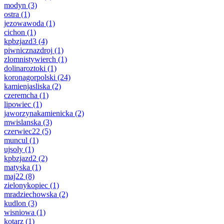
modyn
(3)
ostra
(1)
jezowawoda
(1)
cichon
(1)
kpbzjazd3
(4)
piwnicznazdroj
(1)
zlomnistywierch
(1)
dolinaroztoki
(1)
koronagorpolski
(24)
kamienjasliska
(2)
czeremcha
(1)
lipowiec
(1)
jaworzynakamienicka
(2)
mwislanska
(3)
czerwiec22
(5)
muncul
(1)
ujsoly
(1)
kpbzjazd2
(2)
matyska
(1)
maj22
(8)
zielonykopiec
(1)
mradziechowska
(2)
kudlon
(3)
wisniowa
(1)
kotarz
(1)