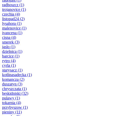
radegast
(1)
radhoszcz
(1)
trojanovice
(1)
czechia
(4)
listopad24
(2)
lysahora
(1)
malenovice
(1)
ivancena
(1)
cisna
(4)
smerek
(3)
jaslo
(1)
dzielnica
(1)
barcice
(1)
rytro
(4)
cyrla
(1)
starysacz
(1)
kotlinasadecka
(1)
komancza
(2)
duszatyn
(3)
chryszczata
(1)
beskidniski
(32)
pulawy
(1)
tokarnia
(4)
przybyszow
(1)
pieniny
(11)