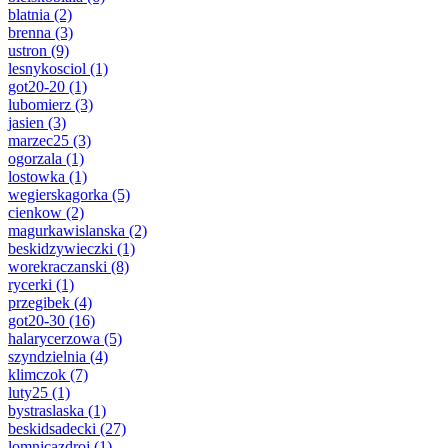
blatnia
(2)
brenna
(3)
ustron
(9)
lesnykosciol
(1)
got20-20
(1)
lubomierz
(3)
jasien
(3)
marzec25
(3)
ogorzala
(1)
lostowka
(1)
wegierskagorka
(5)
cienkow
(2)
magurkawislanska
(2)
beskidzywieczki
(1)
worekraczanski
(8)
rycerki
(1)
przegibek
(4)
got20-30
(16)
halarycerzowa
(5)
szyndzielnia
(4)
klimczok
(7)
luty25
(1)
bystraslaska
(1)
beskidsadecki
(27)
lomnicazdroj
(1)