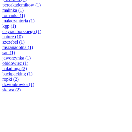
percakademikow
(1)
malinka
(1)
romanka
(1)
malaczantoria
(1)
kgp
(1)
cisyraciborskiego
(1)
nature
(10)
szczebel
(1)
mszanadolna
(1)
san
(1)
jaworzynka
(1)
obidowiec
(1)
haladluga
(2)
backpacking
(1)
ropki
(2)
dzwonkowka
(1)
skawa
(2)