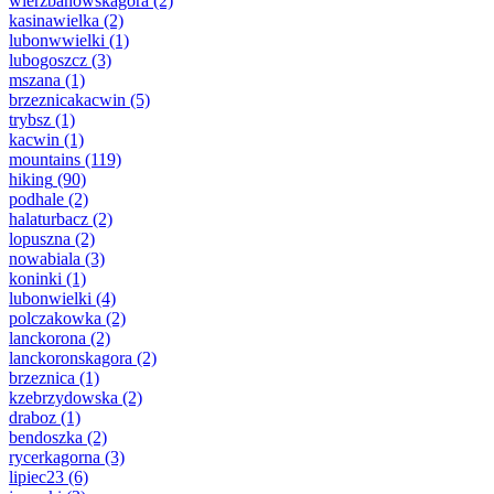
wierzbanowskagora
(2)
kasinawielka
(2)
lubonwwielki
(1)
lubogoszcz
(3)
mszana
(1)
brzeznicakacwin
(5)
trybsz
(1)
kacwin
(1)
mountains
(119)
hiking
(90)
podhale
(2)
halaturbacz
(2)
lopuszna
(2)
nowabiala
(3)
koninki
(1)
lubonwielki
(4)
polczakowka
(2)
lanckorona
(2)
lanckoronskagora
(2)
brzeznica
(1)
kzebrzydowska
(2)
draboz
(1)
bendoszka
(2)
rycerkagorna
(3)
lipiec23
(6)