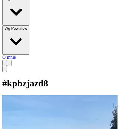
Wg Powiatów
O mnie
#
kpbzjazd8