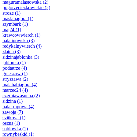
maguramalastowska
(2)
pogorzeciezkowickie
(2)
stroze
(1)
maslanagora
(1)
szymbark
(1)
maj24
(1)
krawcowwierch
(1)
halalipowska
(3)
redykalnywierch
(4)
zlatna
(3)
sidzinajablonka
(3)
jablonka
(1)
podtatrze
(4)
goleszow
(1)
stryszawa
(2)
malababiagora
(4)
marzec24
(4)
czerniawasucha
(2)
sidzina
(1)
halakrupowa
(4)
zawoja
(7)
svitkova
(1)
oszus
(1)
soblowka
(1)
rownybeskid
(1)