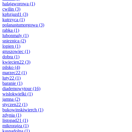
halajaworowa
(1)
cwilin
(3)
kpbzjazd1
(3)
kutrzyca
(1)
polanastumorgowa
(3)
rabka
(1)
lubonmaly
(1)
snieznica
(2)
lopien
(1)
gruszowiec
(1)
dobra
(1)
kwiecien22
(3)
pilsko
(4)
marzec22
(1)
luty22
(1)
baranie
(1)
diademowytour
(16)
wislokwielki
(1)
jamna
(2)
styczen22
(1)
bukowinskiwierch
(1)
zdynia
(1)
listopad21
(1)
mikrorajza
(1)
kasnadolna
(1)