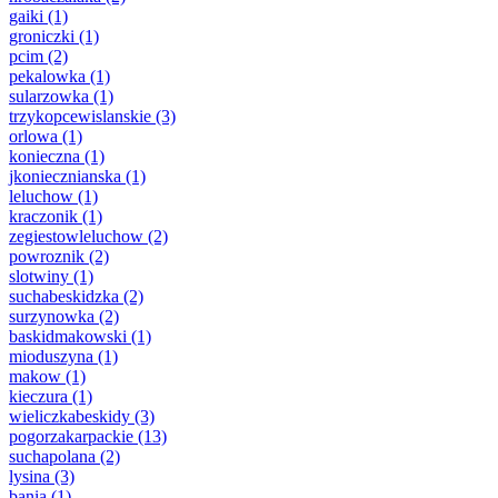
gaiki
(1)
groniczki
(1)
pcim
(2)
pekalowka
(1)
sularzowka
(1)
trzykopcewislanskie
(3)
orlowa
(1)
konieczna
(1)
jkoniecznianska
(1)
leluchow
(1)
kraczonik
(1)
zegiestowleluchow
(2)
powroznik
(2)
slotwiny
(1)
suchabeskidzka
(2)
surzynowka
(2)
baskidmakowski
(1)
mioduszyna
(1)
makow
(1)
kieczura
(1)
wieliczkabeskidy
(3)
pogorzakarpackie
(13)
suchapolana
(2)
lysina
(3)
bania
(1)