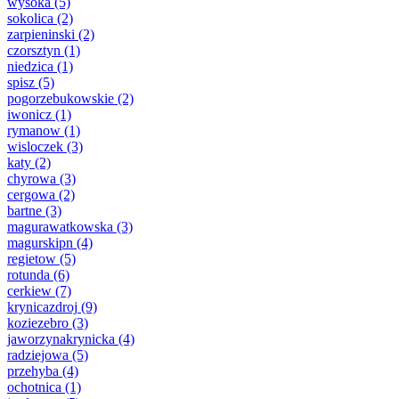
wysoka
(5)
sokolica
(2)
zarpieninski
(2)
czorsztyn
(1)
niedzica
(1)
spisz
(5)
pogorzebukowskie
(2)
iwonicz
(1)
rymanow
(1)
wisloczek
(3)
katy
(2)
chyrowa
(3)
cergowa
(2)
bartne
(3)
magurawatkowska
(3)
magurskipn
(4)
regietow
(5)
rotunda
(6)
cerkiew
(7)
krynicazdroj
(9)
koziezebro
(3)
jaworzynakrynicka
(4)
radziejowa
(5)
przehyba
(4)
ochotnica
(1)