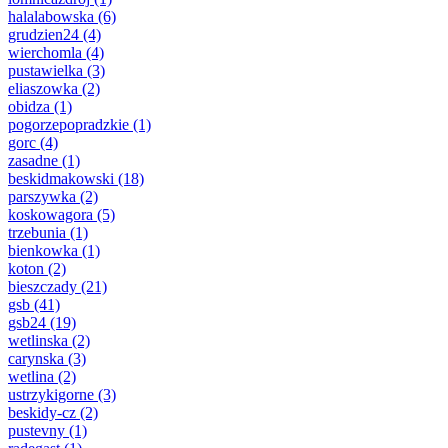
halalabowska
(6)
grudzien24
(4)
wierchomla
(4)
pustawielka
(3)
eliaszowka
(2)
obidza
(1)
pogorzepopradzkie
(1)
gorc
(4)
zasadne
(1)
beskidmakowski
(18)
parszywka
(2)
koskowagora
(5)
trzebunia
(1)
bienkowka
(1)
koton
(2)
bieszczady
(21)
gsb
(41)
gsb24
(19)
wetlinska
(2)
carynska
(3)
wetlina
(2)
ustrzykigorne
(3)
beskidy-cz
(2)
pustevny
(1)