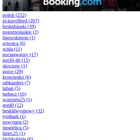
polish
(252)
pl-travelfeed
(207)
beskidslaski
(39)
pogorzeslaskie
(2)
lipowskigron
(1)
rownica
(6)
wisla
(11)
pociagwgory
(17)
got30-40
(15)
skoczow
(1)
gorce
(29)
kroscienko
(6)
rabkazdroj
(7)
luban
(5)
turbacz
(16)
wrzesien25
(1)
got40
(12)
beskidwyspowy
(32)
tymbark
(1)
nowytarg
(2)
mogielica
(5)
lipiec25
(1)
bielskobiala
(6)