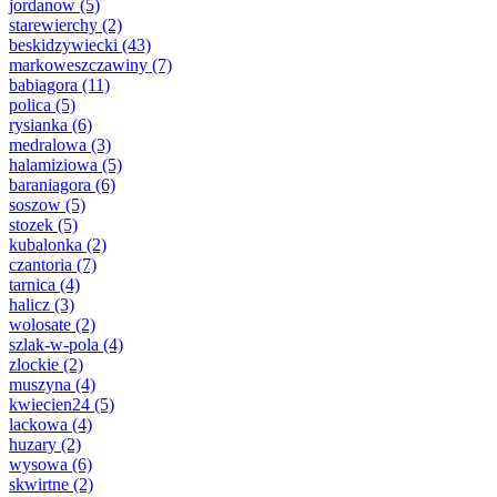
jordanow
(5)
starewierchy
(2)
beskidzywiecki
(43)
markoweszczawiny
(7)
babiagora
(11)
polica
(5)
rysianka
(6)
medralowa
(3)
halamiziowa
(5)
baraniagora
(6)
soszow
(5)
stozek
(5)
kubalonka
(2)
czantoria
(7)
tarnica
(4)
halicz
(3)
wolosate
(2)
szlak-w-pola
(4)
zlockie
(2)
muszyna
(4)
kwiecien24
(5)
lackowa
(4)
huzary
(2)
wysowa
(6)
skwirtne
(2)