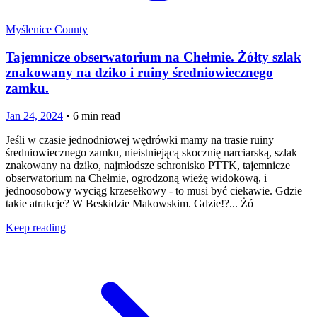
Myślenice County
Tajemnicze obserwatorium na Chełmie. Żółty szlak
znakowany na dziko i ruiny średniowiecznego
zamku.
Jan 24, 2024
•
6
min read
Jeśli w czasie jednodniowej wędrówki mamy na trasie ruiny
średniowiecznego zamku, nieistniejącą skocznię narciarską, szlak
znakowany na dziko, najmłodsze schronisko PTTK, tajemnicze
obserwatorium na Chełmie, ogrodzoną wieżę widokową, i
jednoosobowy wyciąg krzesełkowy - to musi być ciekawie. Gdzie
takie atrakcje? W Beskidzie Makowskim. Gdzie!?... Żó
Keep reading