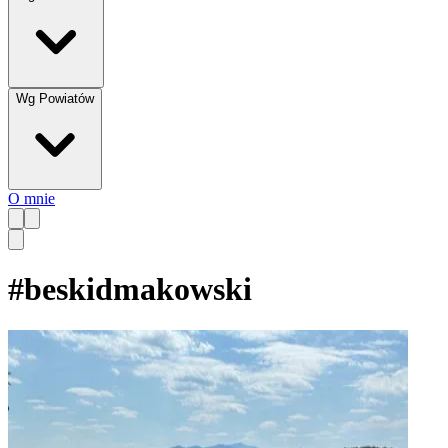
Wg Powiatów
O mnie
#
beskidmakowski