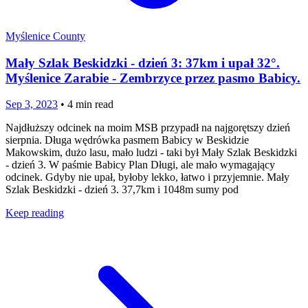
Myślenice County
Mały Szlak Beskidzki - dzień 3: 37km i upał 32°.
Myślenice Zarabie - Zembrzyce przez pasmo Babicy.
Sep 3, 2023
•
4
min read
Najdłuższy odcinek na moim MSB przypadł na najgorętszy dzień
sierpnia. Długa wędrówka pasmem Babicy w Beskidzie
Makowskim, dużo lasu, mało ludzi - taki był Mały Szlak Beskidzki
- dzień 3. W paśmie Babicy Plan Długi, ale mało wymagający
odcinek. Gdyby nie upał, byłoby lekko, łatwo i przyjemnie. Mały
Szlak Beskidzki - dzień 3. 37,7km i 1048m sumy pod
Keep reading