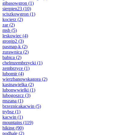
gibasowgron
(1)
sierpien23
(10)
sciszkowgron
(1)
kocierz
(2)
zar
(2)
msb
(5)
leskowiec
(4)
gronjp2
(3)
pasmap-k
(2)
zurawnica
(2)
babica
(2)
chelmzembrzycki
(1)
zembrzyce
(1)
lubomir
(4)
wierzbanowskagora
(2)
kasinawielka
(2)
lubonwwielki
(1)
lubogoszcz
(3)
mszana
(1)
brzeznicakacwin
(5)
trybsz
(1)
kacwin
(1)
mountains
(119)
hiking
(90)
podhale
(2)