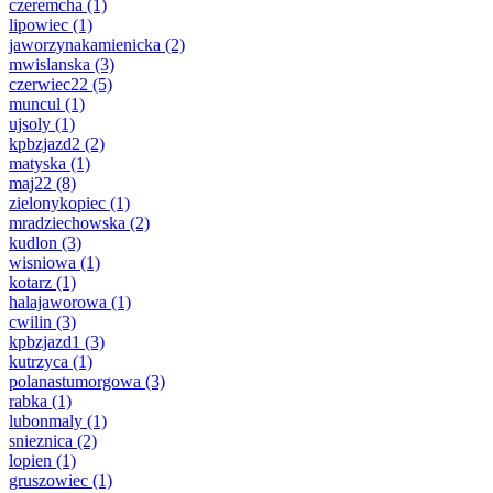
czeremcha
(1)
lipowiec
(1)
jaworzynakamienicka
(2)
mwislanska
(3)
czerwiec22
(5)
muncul
(1)
ujsoly
(1)
kpbzjazd2
(2)
matyska
(1)
maj22
(8)
zielonykopiec
(1)
mradziechowska
(2)
kudlon
(3)
wisniowa
(1)
kotarz
(1)
halajaworowa
(1)
cwilin
(3)
kpbzjazd1
(3)
kutrzyca
(1)
polanastumorgowa
(3)
rabka
(1)
lubonmaly
(1)
snieznica
(2)
lopien
(1)
gruszowiec
(1)