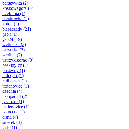
parszywka
(2)
koskowagora
(5)
trzebunia
(1)
bienkowka
(1)
koton
(2)
bieszczady
(21)
gsb
(41)
gsb24
(19)
wetlinska
(2)
carynska
(3)
wetlina
(2)
ustrzykigorne
(3)
beskidy-cz
(2)
pustevny
(1)
radegast
(1)
radhoszcz
(1)
trojanovice
(1)
czechia
(4)
listopad24
(2)
lysahora
(1)
malenovice
(1)
ivancena
(1)
cisna
(4)
smerek
(3)
jaslo
(1)