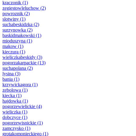
kraczonik
(1)
zegiestowleluchow
(2)
powroznik
(2)
slotwiny
(1)
suchabeskidzka
(2)
surzynowka
(2)
baskidmakowski
(1)
mioduszyna
(1)
makow
(1)
kieczura
(1)
wieliczkabeskidy
(3)
pogorzakarpackie
(13)
suchapolana
(2)
lysina
(3)
bania
(1)
krzywickagora
(1)
zebolowa
(1)
kiecka
(1)
hajdowka
(1)
pogorzewielickie
(4)
wieliczka
(1)
dobczyce
(1)
pogorzewisnickie
(1)
zamczysko
(1)
grotakomonieckiego
(1)