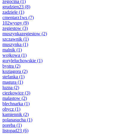
zegocina
(1)
grudzien23
(8)
zadziele
(1)
cmentarz1ws
(7)
102wyspy
(9)
zegiestow
(3)
muszynkazegiestow
(2)
szczawnik
(1)
muszynka
(1)
malnik
(1)
wojkowa
(1)
goryleluchowskie
(1)
bystra
(2)
koziagora
(2)
stefanka
(1)
magura
(1)
luzna
(2)
ciezkowice
(3)
malastow
(2)
blechnarka
(1)
obycz
(1)
kamiennik
(2)
polanasucha
(1)
poreba
(1)
listopad23
(6)