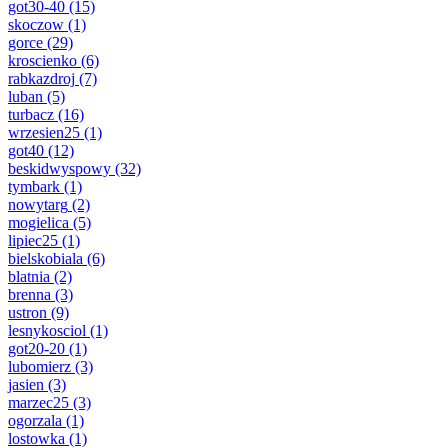
got30-40
(15)
skoczow
(1)
gorce
(29)
kroscienko
(6)
rabkazdroj
(7)
luban
(5)
turbacz
(16)
wrzesien25
(1)
got40
(12)
beskidwyspowy
(32)
tymbark
(1)
nowytarg
(2)
mogielica
(5)
lipiec25
(1)
bielskobiala
(6)
blatnia
(2)
brenna
(3)
ustron
(9)
lesnykosciol
(1)
got20-20
(1)
lubomierz
(3)
jasien
(3)
marzec25
(3)
ogorzala
(1)
lostowka
(1)