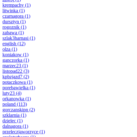
krempachy
(1)
litwinka
(1)
czarnagora
(1)
dursztyn
(1)
rogoznik
(1)
zabawa
(1)
szlak3harnasi
(1)
english
(12)
olza
(1)
koniakow
(1)
ganczorka
(1)
marzec23
(1)
listopad22
(3)
kpbzjazd7
(2)
potaczkowa
(1)
porebawielka
(1)
luty23
(4)
orkanowka
(1)
poland
(113)
gorczanskipn
(2)
szklarnia
(1)
dzielec
(1)
dalnagora
(1)
przeleczjaworzyce
(1)