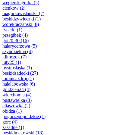
wegierskagorka
(5)
cienkow
(2)
magurkawislanska
(2)
beskidzywieczki
(1)
worekraczanski
(8)
rycerki
(1)
przegibek
(4)
got20-30
(16)
halarycerzowa
(5)
szyndzielnia
(4)
klimczok
(7)
luty25
(1)
bystraslaska
(1)
beskidsadecki
(27)
lomnicazdroj
(1)
halalabowska
(6)
grudzien24
(4)
wierchomla
(4)
pustawielka
(3)
eliaszowka
(2)
obidza
(1)
pogorzepopradzkie
(1)
gorc
(4)
zasadne
(1)
beskidmakowski
(18)