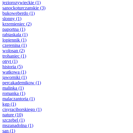
jeziorozywieckie
(1)
sanockoturczanskie
(3)
bukoweberdo
(1)
slonny
(1)
krzemieniec
(2)
paportna
(1)
rabiaskala
(1)
lopiennik
(1)
czerenina
(1)
wolosan
(2)
trohaniec
(1)
otryt
(1)
historia
(5)
watkowa
(1)
jaworniki
(1)
percakademikow
(1)
malinka
(1)
romanka
(1)
malaczantoria
(1)
kgp
(1)
cisyraciborskiego
(1)
nature
(10)
szczebel
(1)
mszanadolna
(1)
san
(1)