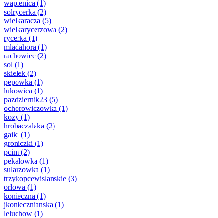
wapienica
(1)
solrycerka
(2)
wielkaracza
(5)
wielkarycerzowa
(2)
rycerka
(1)
mladahora
(1)
rachowiec
(2)
sol
(1)
skielek
(2)
pepowka
(1)
lukowica
(1)
pazdziernik23
(5)
ochorowiczowka
(1)
kozy
(1)
hrobaczalaka
(2)
gaiki
(1)
groniczki
(1)
pcim
(2)
pekalowka
(1)
sularzowka
(1)
trzykopcewislanskie
(3)
orlowa
(1)
konieczna
(1)
jkoniecznianska
(1)
leluchow
(1)