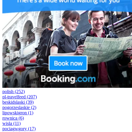
polish
(252)
pl-travelfeed
(207)
beskidslaski
(39)
pogorzeslaskie
(2)
lipowskigron
(1)
rownica
(6)
wisla
(11)
pociagwgory
(17)