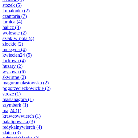
stozek
(5)
kubalonka
(2)
czantoria
(7)
tarnica
(4)
halicz
(3)
wolosate
(2)
szlak-w-pola
(4)
zlockie
(2)
muszyna
(4)
kwiecien24
(5)
lackowa
(4)
huzary
(2)
wysowa
(6)
skwirtne
(2)
maguramalastowska
(2)
pogorzeciezkowickie
(2)
stroze
(1)
maslanagora
(1)
szymbark
(1)
maj24
(1)
krawcowwierch
(1)
halalipowska
(3)
redykalnywierch
(4)
zlatna
(3)