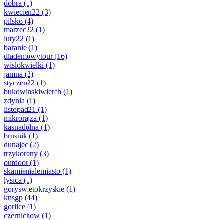
dobra
(1)
kwiecien22
(3)
pilsko
(4)
marzec22
(1)
luty22
(1)
baranie
(1)
diademowytour
(16)
wislokwielki
(1)
jamna
(2)
styczen22
(1)
bukowinskiwierch
(1)
zdynia
(1)
listopad21
(1)
mikrorajza
(1)
kasnadolna
(1)
brusnik
(1)
dunajec
(2)
trzykorony
(3)
outdoor
(1)
skamienialemiasto
(1)
lysica
(1)
goryswietokrzyskie
(1)
knsgp
(44)
gorlice
(1)
czernichow
(1)