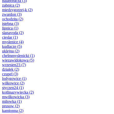
halaboracza
(3)
zabnica
(2)
miedzygorzej-k
(2)
zwardon
(3)
ochodzita
(2)
istebna
(3)
lipnica
(1)
slanavoda
(2)
cieslar
(1)
myslenice
(4)
kudlacze
(5)
uklejna
(2)
chelmmyslenicki
(1)
wiezawidokowa
(5)
wrzesien23
(7)
dzialek
(2)
czupel
(3)
lodygowice
(1)
wilkowice
(2)
styczen24
(1)
kotlinazywiecka
(2)
mwilkowicka
(3)
milowka
(1)
prusow
(2)
kamionna
(2)