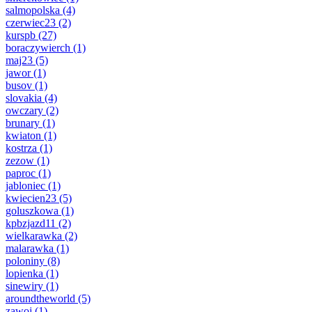
salmopolska
(4)
czerwiec23
(2)
kurspb
(27)
boraczywierch
(1)
maj23
(5)
jawor
(1)
busov
(1)
slovakia
(4)
owczary
(2)
brunary
(1)
kwiaton
(1)
kostrza
(1)
zezow
(1)
paproc
(1)
jabloniec
(1)
kwiecien23
(5)
goluszkowa
(1)
kpbzjazd11
(2)
wielkarawka
(2)
malarawka
(1)
poloniny
(8)
lopienka
(1)
sinewiry
(1)
aroundtheworld
(5)
zawoj
(1)