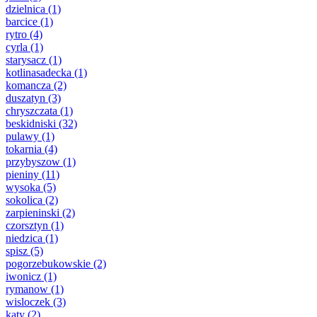
dzielnica
(1)
barcice
(1)
rytro
(4)
cyrla
(1)
starysacz
(1)
kotlinasadecka
(1)
komancza
(2)
duszatyn
(3)
chryszczata
(1)
beskidniski
(32)
pulawy
(1)
tokarnia
(4)
przybyszow
(1)
pieniny
(11)
wysoka
(5)
sokolica
(2)
zarpieninski
(2)
czorsztyn
(1)
niedzica
(1)
spisz
(5)
pogorzebukowskie
(2)
iwonicz
(1)
rymanow
(1)
wisloczek
(3)
katy
(2)