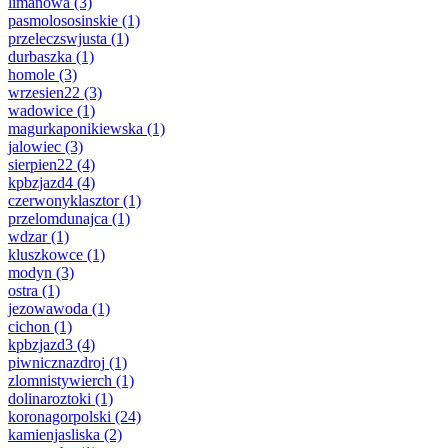
limanowa
(3)
pasmolososinskie
(1)
przeleczswjusta
(1)
durbaszka
(1)
homole
(3)
wrzesien22
(3)
wadowice
(1)
magurkaponikiewska
(1)
jalowiec
(3)
sierpien22
(4)
kpbzjazd4
(4)
czerwonyklasztor
(1)
przelomdunajca
(1)
wdzar
(1)
kluszkowce
(1)
modyn
(3)
ostra
(1)
jezowawoda
(1)
cichon
(1)
kpbzjazd3
(4)
piwnicznazdroj
(1)
zlomnistywierch
(1)
dolinaroztoki
(1)
koronagorpolski
(24)
kamienjasliska
(2)