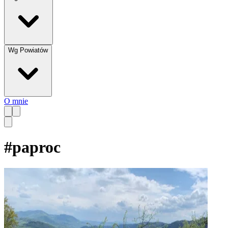
Wg Powiatów
O mnie
#
paproc