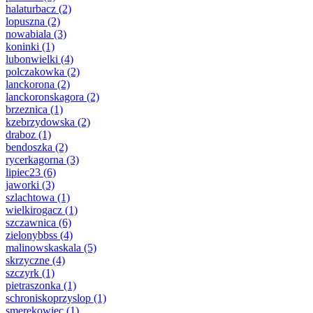
halaturbacz
(2)
lopuszna
(2)
nowabiala
(3)
koninki
(1)
lubonwielki
(4)
polczakowka
(2)
lanckorona
(2)
lanckoronskagora
(2)
brzeznica
(1)
kzebrzydowska
(2)
draboz
(1)
bendoszka
(2)
rycerkagorna
(3)
lipiec23
(6)
jaworki
(3)
szlachtowa
(1)
wielkirogacz
(1)
szczawnica
(6)
zielonybbss
(4)
malinowskaskala
(5)
skrzyczne
(4)
szczyrk
(1)
pietraszonka
(1)
schroniskoprzyslop
(1)
smerekowiec
(1)