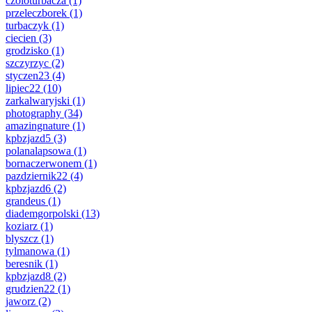
czoloturbacza
(1)
przeleczborek
(1)
turbaczyk
(1)
ciecien
(3)
grodzisko
(1)
szczyrzyc
(2)
styczen23
(4)
lipiec22
(10)
zarkalwaryjski
(1)
photography
(34)
amazingnature
(1)
kpbzjazd5
(3)
polanalapsowa
(1)
bornaczerwonem
(1)
pazdziernik22
(4)
kpbzjazd6
(2)
grandeus
(1)
diademgorpolski
(13)
koziarz
(1)
blyszcz
(1)
tylmanowa
(1)
beresnik
(1)
kpbzjazd8
(2)
grudzien22
(1)
jaworz
(2)