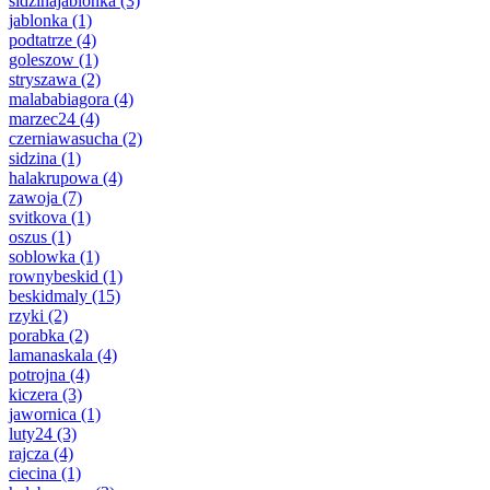
sidzinajablonka
(3)
jablonka
(1)
podtatrze
(4)
goleszow
(1)
stryszawa
(2)
malababiagora
(4)
marzec24
(4)
czerniawasucha
(2)
sidzina
(1)
halakrupowa
(4)
zawoja
(7)
svitkova
(1)
oszus
(1)
soblowka
(1)
rownybeskid
(1)
beskidmaly
(15)
rzyki
(2)
porabka
(2)
lamanaskala
(4)
potrojna
(4)
kiczera
(3)
jawornica
(1)
luty24
(3)
rajcza
(4)
ciecina
(1)