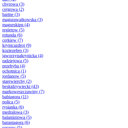
chyrowa
(3)
cergowa
(2)
bartne
(3)
magurawatkowska
(3)
magurskipn
(4)
regietow
(5)
rotunda
(6)
cerkiew
(7)
krynicazdroj
(9)
koziezebro
(3)
jaworzynakrynicka
(4)
radziejowa
(5)
przehyba
(4)
ochotnica
(1)
jordanow
(5)
starewierchy
(2)
beskidzywiecki
(43)
markoweszczawiny
(7)
babiagora
(11)
polica
(5)
rysianka
(6)
medralowa
(3)
halamiziowa
(5)
baraniagora
(6)
soszow
(5)