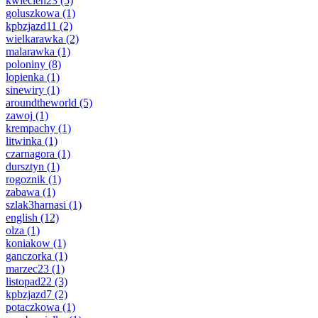
kwiecien23
(5)
goluszkowa
(1)
kpbzjazd11
(2)
wielkarawka
(2)
malarawka
(1)
poloniny
(8)
lopienka
(1)
sinewiry
(1)
aroundtheworld
(5)
zawoj
(1)
krempachy
(1)
litwinka
(1)
czarnagora
(1)
dursztyn
(1)
rogoznik
(1)
zabawa
(1)
szlak3harnasi
(1)
english
(12)
olza
(1)
koniakow
(1)
ganczorka
(1)
marzec23
(1)
listopad22
(3)
kpbzjazd7
(2)
potaczkowa
(1)