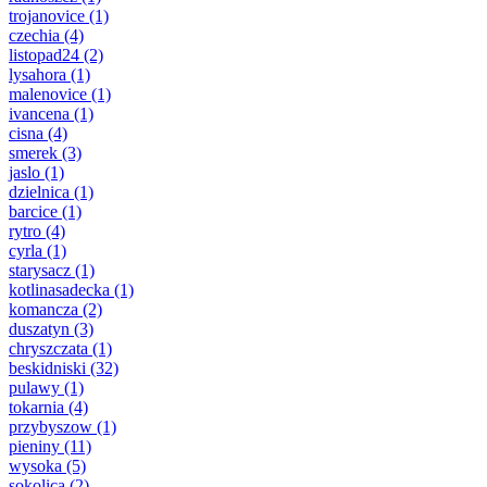
trojanovice
(1)
czechia
(4)
listopad24
(2)
lysahora
(1)
malenovice
(1)
ivancena
(1)
cisna
(4)
smerek
(3)
jaslo
(1)
dzielnica
(1)
barcice
(1)
rytro
(4)
cyrla
(1)
starysacz
(1)
kotlinasadecka
(1)
komancza
(2)
duszatyn
(3)
chryszczata
(1)
beskidniski
(32)
pulawy
(1)
tokarnia
(4)
przybyszow
(1)
pieniny
(11)
wysoka
(5)
sokolica
(2)