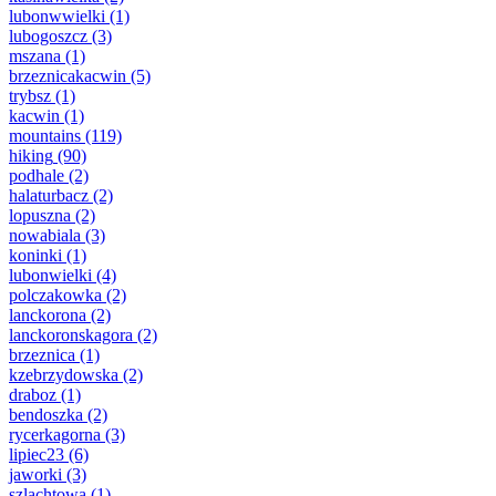
lubonwwielki
(1)
lubogoszcz
(3)
mszana
(1)
brzeznicakacwin
(5)
trybsz
(1)
kacwin
(1)
mountains
(119)
hiking
(90)
podhale
(2)
halaturbacz
(2)
lopuszna
(2)
nowabiala
(3)
koninki
(1)
lubonwielki
(4)
polczakowka
(2)
lanckorona
(2)
lanckoronskagora
(2)
brzeznica
(1)
kzebrzydowska
(2)
draboz
(1)
bendoszka
(2)
rycerkagorna
(3)
lipiec23
(6)
jaworki
(3)
szlachtowa
(1)