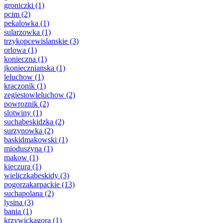
groniczki
(1)
pcim
(2)
pekalowka
(1)
sularzowka
(1)
trzykopcewislanskie
(3)
orlowa
(1)
konieczna
(1)
jkoniecznianska
(1)
leluchow
(1)
kraczonik
(1)
zegiestowleluchow
(2)
powroznik
(2)
slotwiny
(1)
suchabeskidzka
(2)
surzynowka
(2)
baskidmakowski
(1)
mioduszyna
(1)
makow
(1)
kieczura
(1)
wieliczkabeskidy
(3)
pogorzakarpackie
(13)
suchapolana
(2)
lysina
(3)
bania
(1)
krzywickagora
(1)