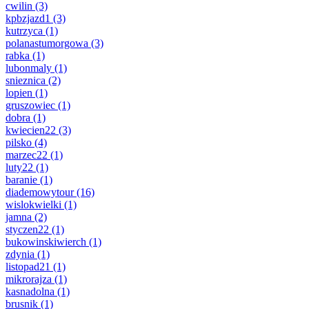
cwilin
(3)
kpbzjazd1
(3)
kutrzyca
(1)
polanastumorgowa
(3)
rabka
(1)
lubonmaly
(1)
snieznica
(2)
lopien
(1)
gruszowiec
(1)
dobra
(1)
kwiecien22
(3)
pilsko
(4)
marzec22
(1)
luty22
(1)
baranie
(1)
diademowytour
(16)
wislokwielki
(1)
jamna
(2)
styczen22
(1)
bukowinskiwierch
(1)
zdynia
(1)
listopad21
(1)
mikrorajza
(1)
kasnadolna
(1)
brusnik
(1)