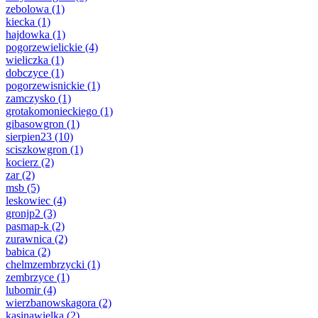
zebolowa
(1)
kiecka
(1)
hajdowka
(1)
pogorzewielickie
(4)
wieliczka
(1)
dobczyce
(1)
pogorzewisnickie
(1)
zamczysko
(1)
grotakomonieckiego
(1)
gibasowgron
(1)
sierpien23
(10)
sciszkowgron
(1)
kocierz
(2)
zar
(2)
msb
(5)
leskowiec
(4)
gronjp2
(3)
pasmap-k
(2)
zurawnica
(2)
babica
(2)
chelmzembrzycki
(1)
zembrzyce
(1)
lubomir
(4)
wierzbanowskagora
(2)
kasinawielka
(2)