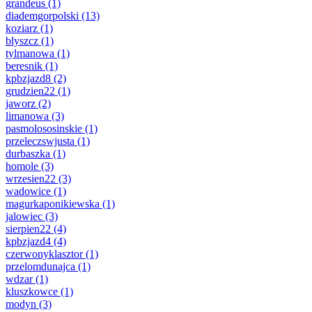
grandeus
(1)
diademgorpolski
(13)
koziarz
(1)
blyszcz
(1)
tylmanowa
(1)
beresnik
(1)
kpbzjazd8
(2)
grudzien22
(1)
jaworz
(2)
limanowa
(3)
pasmolososinskie
(1)
przeleczswjusta
(1)
durbaszka
(1)
homole
(3)
wrzesien22
(3)
wadowice
(1)
magurkaponikiewska
(1)
jalowiec
(3)
sierpien22
(4)
kpbzjazd4
(4)
czerwonyklasztor
(1)
przelomdunajca
(1)
wdzar
(1)
kluszkowce
(1)
modyn
(3)