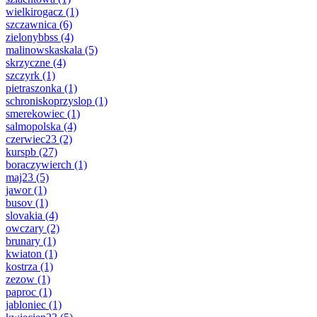
wielkirogacz
(1)
szczawnica
(6)
zielonybbss
(4)
malinowskaskala
(5)
skrzyczne
(4)
szczyrk
(1)
pietraszonka
(1)
schroniskoprzyslop
(1)
smerekowiec
(1)
salmopolska
(4)
czerwiec23
(2)
kurspb
(27)
boraczywierch
(1)
maj23
(5)
jawor
(1)
busov
(1)
slovakia
(4)
owczary
(2)
brunary
(1)
kwiaton
(1)
kostrza
(1)
zezow
(1)
paproc
(1)
jabloniec
(1)