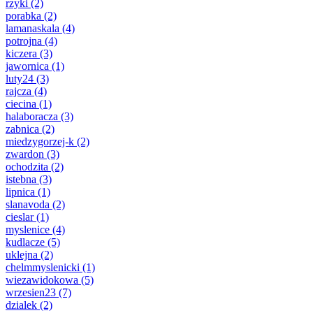
rzyki
(2)
porabka
(2)
lamanaskala
(4)
potrojna
(4)
kiczera
(3)
jawornica
(1)
luty24
(3)
rajcza
(4)
ciecina
(1)
halaboracza
(3)
zabnica
(2)
miedzygorzej-k
(2)
zwardon
(3)
ochodzita
(2)
istebna
(3)
lipnica
(1)
slanavoda
(2)
cieslar
(1)
myslenice
(4)
kudlacze
(5)
uklejna
(2)
chelmmyslenicki
(1)
wiezawidokowa
(5)
wrzesien23
(7)
dzialek
(2)