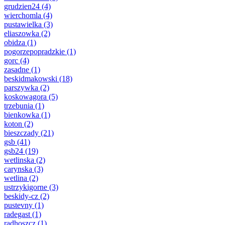
grudzien24
(4)
wierchomla
(4)
pustawielka
(3)
eliaszowka
(2)
obidza
(1)
pogorzepopradzkie
(1)
gorc
(4)
zasadne
(1)
beskidmakowski
(18)
parszywka
(2)
koskowagora
(5)
trzebunia
(1)
bienkowka
(1)
koton
(2)
bieszczady
(21)
gsb
(41)
gsb24
(19)
wetlinska
(2)
carynska
(3)
wetlina
(2)
ustrzykigorne
(3)
beskidy-cz
(2)
pustevny
(1)
radegast
(1)
radhoszcz
(1)