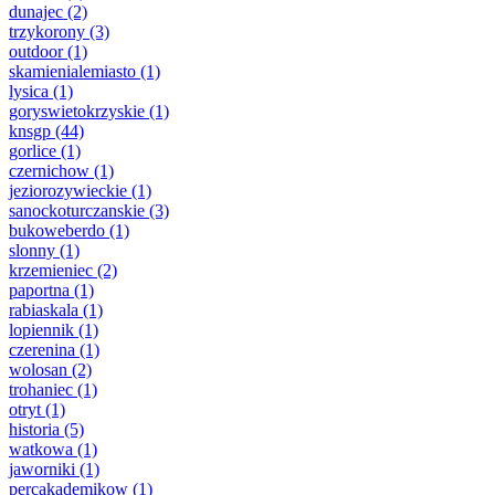
dunajec
(2)
trzykorony
(3)
outdoor
(1)
skamienialemiasto
(1)
lysica
(1)
goryswietokrzyskie
(1)
knsgp
(44)
gorlice
(1)
czernichow
(1)
jeziorozywieckie
(1)
sanockoturczanskie
(3)
bukoweberdo
(1)
slonny
(1)
krzemieniec
(2)
paportna
(1)
rabiaskala
(1)
lopiennik
(1)
czerenina
(1)
wolosan
(2)
trohaniec
(1)
otryt
(1)
historia
(5)
watkowa
(1)
jaworniki
(1)
percakademikow
(1)