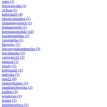
ostra
(1)
jezowawoda
(1)
cichon
(1)
kpbzjazd3
(4)
piwnicznazdroj
(1)
zlomnistywierch
(1)
dolinaroztoki
(1)
koronagorpolski
(24)
kamienjasliska
(2)
czeremcha
(1)
lipowiec
(1)
jaworzynakamienicka
(2)
mwislanska
(3)
czerwiec22
(5)
muncul
(1)
ujsoly
(1)
kpbzjazd2
(2)
matyska
(1)
maj22
(8)
zielonykopiec
(1)
mradziechowska
(2)
kudlon
(3)
wisniowa
(1)
kotarz
(1)
halajaworowa
(1)