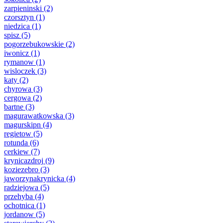
zarpieninski
(2)
czorsztyn
(1)
niedzica
(1)
spisz
(5)
pogorzebukowskie
(2)
iwonicz
(1)
rymanow
(1)
wisloczek
(3)
katy
(2)
chyrowa
(3)
cergowa
(2)
bartne
(3)
magurawatkowska
(3)
magurskipn
(4)
regietow
(5)
rotunda
(6)
cerkiew
(7)
krynicazdroj
(9)
koziezebro
(3)
jaworzynakrynicka
(4)
radziejowa
(5)
przehyba
(4)
ochotnica
(1)
jordanow
(5)