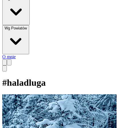
Wg Powiatów
O mnie
#
haladluga