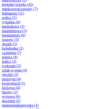
starewierchy
(2)
beskidzywiecki
(43)
markoweszczawiny
(7)
babiagora
(11)
polica
(5)
rysianka
(6)
medralowa
(3)
halamiziowa
(5)
baraniagora
(6)
soszow
(5)
stozek
(5)
kubalonka
(2)
czantoria
(7)
tarnica
(4)
halicz
(3)
wolosate
(2)
szlak-w-pola
(4)
zlockie
(2)
muszyna
(4)
kwiecien24
(5)
lackowa
(4)
huzary
(2)
wysowa
(6)
skwirtne
(2)
maguramalastowska
(2)