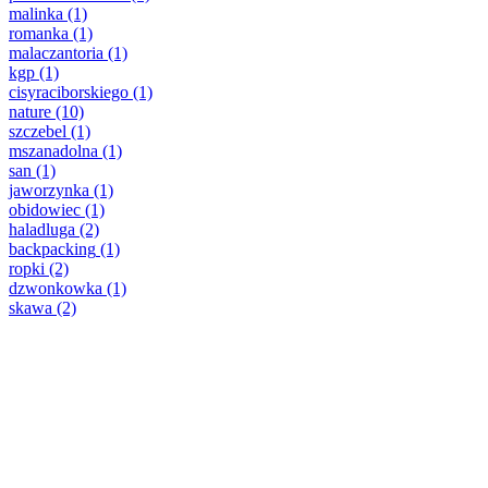
malinka
(1)
romanka
(1)
malaczantoria
(1)
kgp
(1)
cisyraciborskiego
(1)
nature
(10)
szczebel
(1)
mszanadolna
(1)
san
(1)
jaworzynka
(1)
obidowiec
(1)
haladluga
(2)
backpacking
(1)
ropki
(2)
dzwonkowka
(1)
skawa
(2)