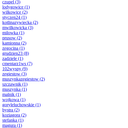
czupel
(3)
lodygowice
(1)
wilkowice
(2)
styczen24
(1)
kotlinazywiecka
(2)
mwilkowicka
(3)
milowka
(1)
prusow
(2)
kamionna
(2)
zegocina
(1)
grudzien23
(8)
zadziele
(1)
cmentarz1ws
(7)
102wyspy
(9)
zegiestow
(3)
muszynkazegiestow
(2)
szczawnik
(1)
muszynka
(1)
malnik
(1)
wojkowa
(1)
goryleluchowskie
(1)
bystra
(2)
koziagora
(2)
stefanka
(1)
magura
(1)