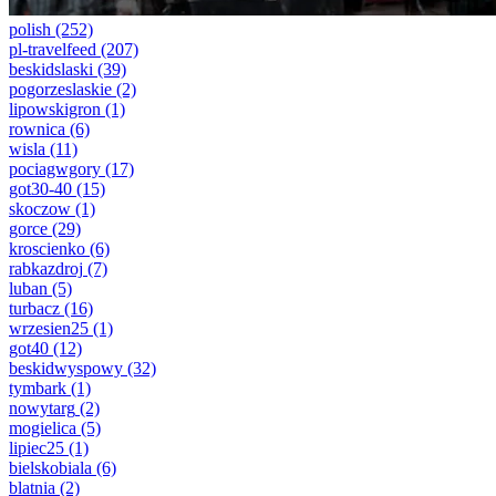
polish
(252)
pl-travelfeed
(207)
beskidslaski
(39)
pogorzeslaskie
(2)
lipowskigron
(1)
rownica
(6)
wisla
(11)
pociagwgory
(17)
got30-40
(15)
skoczow
(1)
gorce
(29)
kroscienko
(6)
rabkazdroj
(7)
luban
(5)
turbacz
(16)
wrzesien25
(1)
got40
(12)
beskidwyspowy
(32)
tymbark
(1)
nowytarg
(2)
mogielica
(5)
lipiec25
(1)
bielskobiala
(6)
blatnia
(2)