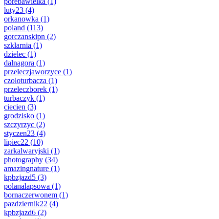
porebawielka
(1)
luty23
(4)
orkanowka
(1)
poland
(113)
gorczanskipn
(2)
szklarnia
(1)
dzielec
(1)
dalnagora
(1)
przeleczjaworzyce
(1)
czoloturbacza
(1)
przeleczborek
(1)
turbaczyk
(1)
ciecien
(3)
grodzisko
(1)
szczyrzyc
(2)
styczen23
(4)
lipiec22
(10)
zarkalwaryjski
(1)
photography
(34)
amazingnature
(1)
kpbzjazd5
(3)
polanalapsowa
(1)
bornaczerwonem
(1)
pazdziernik22
(4)
kpbzjazd6
(2)