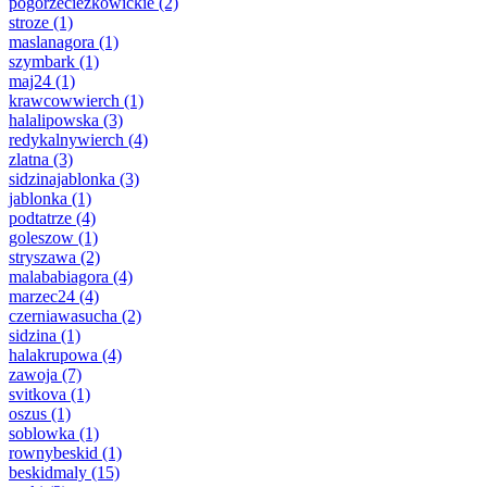
pogorzeciezkowickie
(2)
stroze
(1)
maslanagora
(1)
szymbark
(1)
maj24
(1)
krawcowwierch
(1)
halalipowska
(3)
redykalnywierch
(4)
zlatna
(3)
sidzinajablonka
(3)
jablonka
(1)
podtatrze
(4)
goleszow
(1)
stryszawa
(2)
malababiagora
(4)
marzec24
(4)
czerniawasucha
(2)
sidzina
(1)
halakrupowa
(4)
zawoja
(7)
svitkova
(1)
oszus
(1)
soblowka
(1)
rownybeskid
(1)
beskidmaly
(15)