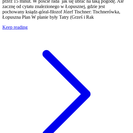
przez 15 minut. W poście rada jak się ubrać na taką pogodę. Ale
zacznę od cytatu znalezionego w Łopusznej, gdzie jest
pochowany ksiądz-góral-filozof Józef Tischner: Tischnerówka,
Łopuszna Plan W planie były Tatry (Grześ i Rak
Keep reading