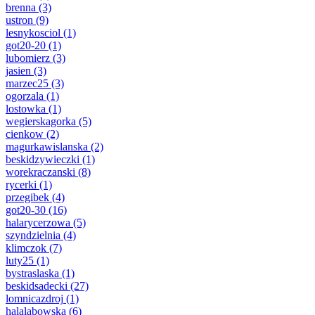
brenna
(3)
ustron
(9)
lesnykosciol
(1)
got20-20
(1)
lubomierz
(3)
jasien
(3)
marzec25
(3)
ogorzala
(1)
lostowka
(1)
wegierskagorka
(5)
cienkow
(2)
magurkawislanska
(2)
beskidzywieczki
(1)
worekraczanski
(8)
rycerki
(1)
przegibek
(4)
got20-30
(16)
halarycerzowa
(5)
szyndzielnia
(4)
klimczok
(7)
luty25
(1)
bystraslaska
(1)
beskidsadecki
(27)
lomnicazdroj
(1)
halalabowska
(6)