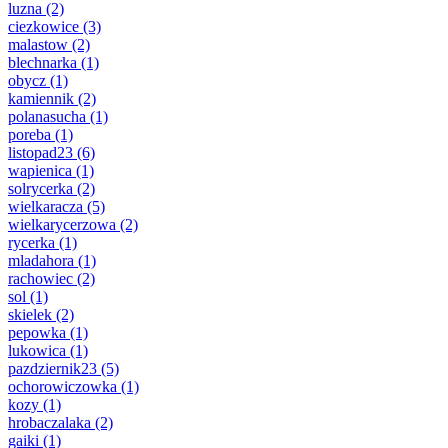
luzna
(2)
ciezkowice
(3)
malastow
(2)
blechnarka
(1)
obycz
(1)
kamiennik
(2)
polanasucha
(1)
poreba
(1)
listopad23
(6)
wapienica
(1)
solrycerka
(2)
wielkaracza
(5)
wielkarycerzowa
(2)
rycerka
(1)
mladahora
(1)
rachowiec
(2)
sol
(1)
skielek
(2)
pepowka
(1)
lukowica
(1)
pazdziernik23
(5)
ochorowiczowka
(1)
kozy
(1)
hrobaczalaka
(2)
gaiki
(1)