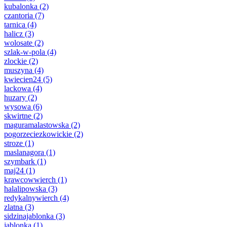
kubalonka
(2)
czantoria
(7)
tarnica
(4)
halicz
(3)
wolosate
(2)
szlak-w-pola
(4)
zlockie
(2)
muszyna
(4)
kwiecien24
(5)
lackowa
(4)
huzary
(2)
wysowa
(6)
skwirtne
(2)
maguramalastowska
(2)
pogorzeciezkowickie
(2)
stroze
(1)
maslanagora
(1)
szymbark
(1)
maj24
(1)
krawcowwierch
(1)
halalipowska
(3)
redykalnywierch
(4)
zlatna
(3)
sidzinajablonka
(3)
jablonka
(1)