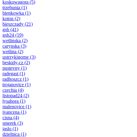
koskowagora
(5)
trzebunia
(1)
bienkowka
(1)
koton
(2)
bieszczady
(21)
gsb
(41)
gsb24
(19)
wetlinska
(2)
carynska
(3)
wetlina
(2)
ustrzykigorne
(3)
beskidy-cz
(2)
pustevny
(1)
radegast
(1)
radhoszcz
(1)
trojanovice
(1)
czechia
(4)
listopad24
(2)
lysahora
(1)
malenovice
(1)
ivancena
(1)
cisna
(4)
smerek
(3)
jaslo
(1)
dzielnica
(1)