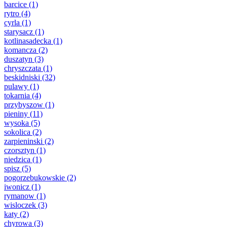
barcice
(1)
rytro
(4)
cyrla
(1)
starysacz
(1)
kotlinasadecka
(1)
komancza
(2)
duszatyn
(3)
chryszczata
(1)
beskidniski
(32)
pulawy
(1)
tokarnia
(4)
przybyszow
(1)
pieniny
(11)
wysoka
(5)
sokolica
(2)
zarpieninski
(2)
czorsztyn
(1)
niedzica
(1)
spisz
(5)
pogorzebukowskie
(2)
iwonicz
(1)
rymanow
(1)
wisloczek
(3)
katy
(2)
chyrowa
(3)