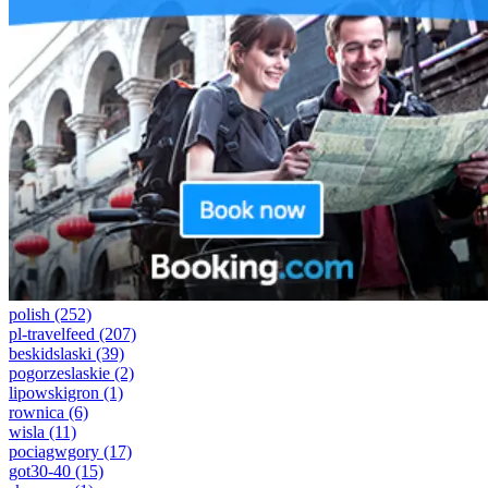
polish
(252)
pl-travelfeed
(207)
beskidslaski
(39)
pogorzeslaskie
(2)
lipowskigron
(1)
rownica
(6)
wisla
(11)
pociagwgory
(17)
got30-40
(15)