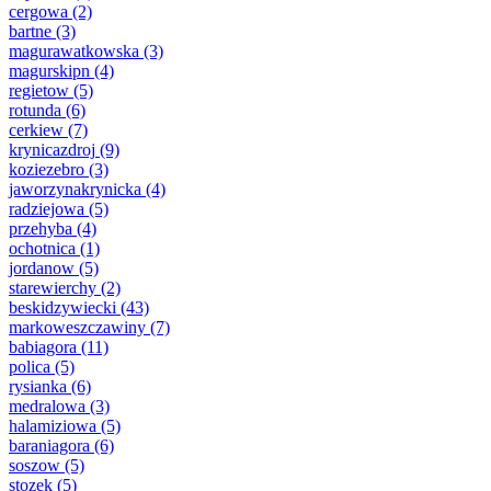
cergowa
(2)
bartne
(3)
magurawatkowska
(3)
magurskipn
(4)
regietow
(5)
rotunda
(6)
cerkiew
(7)
krynicazdroj
(9)
koziezebro
(3)
jaworzynakrynicka
(4)
radziejowa
(5)
przehyba
(4)
ochotnica
(1)
jordanow
(5)
starewierchy
(2)
beskidzywiecki
(43)
markoweszczawiny
(7)
babiagora
(11)
polica
(5)
rysianka
(6)
medralowa
(3)
halamiziowa
(5)
baraniagora
(6)
soszow
(5)
stozek
(5)