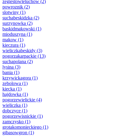
zegiestowleluchow
(2)
powroznik
(2)
slotwiny
(1)
suchabeskidzka
(2)
surzynowka
(2)
baskidmakowski
(1)
mioduszyna
(1)
makow
(1)
kieczura
(1)
wieliczkabeskidy
(3)
pogorzakarpackie
(13)
suchapolana
(2)
lysina
(3)
bania
(1)
krzywickagora
(1)
zebolowa
(1)
kiecka
(1)
hajdowka
(1)
pogorzewielickie
(4)
wieliczka
(1)
dobczyce
(1)
pogorzewisnickie
(1)
zamczysko
(1)
grotakomonieckiego
(1)
gibasowgron
(1)