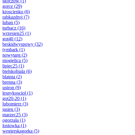
skoczow
(1)
gorce
(29)
kroscienko
(6)
rabkazdroj
(7)
luban
(5)
turbacz
(16)
wrzesien25
(1)
got40
(12)
beskidwyspowy
(32)
tymbark
(1)
nowytarg
(2)
mogielica
(5)
lipiec25
(1)
bielskobiala
(6)
blatnia
(2)
brenna
(3)
ustron
(9)
lesnykosciol
(1)
got20-20
(1)
lubomierz
(3)
jasien
(3)
marzec25
(3)
ogorzala
(1)
lostowka
(1)
wegierskagorka
(5)