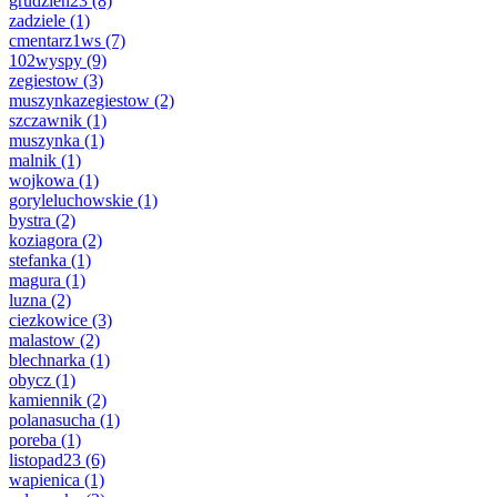
grudzien23
(8)
zadziele
(1)
cmentarz1ws
(7)
102wyspy
(9)
zegiestow
(3)
muszynkazegiestow
(2)
szczawnik
(1)
muszynka
(1)
malnik
(1)
wojkowa
(1)
goryleluchowskie
(1)
bystra
(2)
koziagora
(2)
stefanka
(1)
magura
(1)
luzna
(2)
ciezkowice
(3)
malastow
(2)
blechnarka
(1)
obycz
(1)
kamiennik
(2)
polanasucha
(1)
poreba
(1)
listopad23
(6)
wapienica
(1)