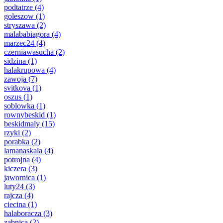
podtatrze
(4)
goleszow
(1)
stryszawa
(2)
malababiagora
(4)
marzec24
(4)
czerniawasucha
(2)
sidzina
(1)
halakrupowa
(4)
zawoja
(7)
svitkova
(1)
oszus
(1)
soblowka
(1)
rownybeskid
(1)
beskidmaly
(15)
rzyki
(2)
porabka
(2)
lamanaskala
(4)
potrojna
(4)
kiczera
(3)
jawornica
(1)
luty24
(3)
rajcza
(4)
ciecina
(1)
halaboracza
(3)
zabnica
(2)