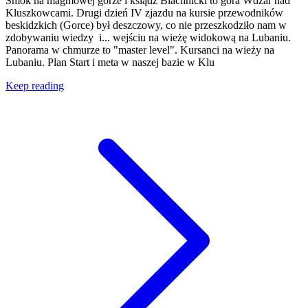
Smok na magmowej górze i ksiądz Blachnicki to góra Wdżar nad
Kluszkowcami. Drugi dzień IV zjazdu na kursie przewodników
beskidzkich (Gorce) był deszczowy, co nie przeszkodziło nam w
zdobywaniu wiedzy i... wejściu na wieżę widokową na Lubaniu.
Panorama w chmurze to "master level". Kursanci na wieży na
Lubaniu. Plan Start i meta w naszej bazie w Klu
Keep reading