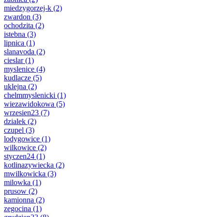
miedzygorzej-k
(2)
zwardon
(3)
ochodzita
(2)
istebna
(3)
lipnica
(1)
slanavoda
(2)
cieslar
(1)
myslenice
(4)
kudlacze
(5)
uklejna
(2)
chelmmyslenicki
(1)
wiezawidokowa
(5)
wrzesien23
(7)
dzialek
(2)
czupel
(3)
lodygowice
(1)
wilkowice
(2)
styczen24
(1)
kotlinazywiecka
(2)
mwilkowicka
(3)
milowka
(1)
prusow
(2)
kamionna
(2)
zegocina
(1)