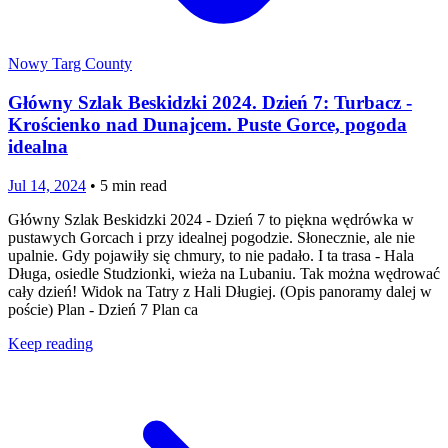
Nowy Targ County
Główny Szlak Beskidzki 2024. Dzień 7: Turbacz -
Krościenko nad Dunajcem. Puste Gorce, pogoda
idealna
Jul 14, 2024
•
5
min read
Główny Szlak Beskidzki 2024 - Dzień 7 to piękna wędrówka w
pustawych Gorcach i przy idealnej pogodzie. Słonecznie, ale nie
upalnie. Gdy pojawiły się chmury, to nie padało. I ta trasa - Hala
Długa, osiedle Studzionki, wieża na Lubaniu. Tak można wędrować
cały dzień! Widok na Tatry z Hali Długiej. (Opis panoramy dalej w
poście) Plan - Dzień 7 Plan ca
Keep reading