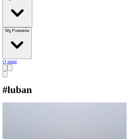
Wg Powiatów
O mnie
#
luban