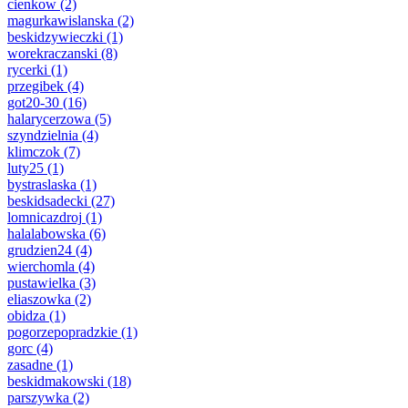
cienkow
(2)
magurkawislanska
(2)
beskidzywieczki
(1)
worekraczanski
(8)
rycerki
(1)
przegibek
(4)
got20-30
(16)
halarycerzowa
(5)
szyndzielnia
(4)
klimczok
(7)
luty25
(1)
bystraslaska
(1)
beskidsadecki
(27)
lomnicazdroj
(1)
halalabowska
(6)
grudzien24
(4)
wierchomla
(4)
pustawielka
(3)
eliaszowka
(2)
obidza
(1)
pogorzepopradzkie
(1)
gorc
(4)
zasadne
(1)
beskidmakowski
(18)
parszywka
(2)