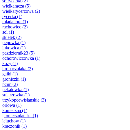
solrycerka
(2)
wielkaracza
(5)
wielkarycerzowa
(2)
rycerka
(1)
mladahora
(1)
rachowiec
(2)
sol
(1)
skielek
(2)
pepowka
(1)
lukowica
(1)
pazdziernik23
(5)
ochorowiczowka
(1)
kozy
(1)
hrobaczalaka
(2)
gaiki
(1)
groniczki
(1)
pcim
(2)
pekalowka
(1)
sularzowka
(1)
trzykopcewislanskie
(3)
orlowa
(1)
konieczna
(1)
jkoniecznianska
(1)
leluchow
(1)
kraczonik
(1)