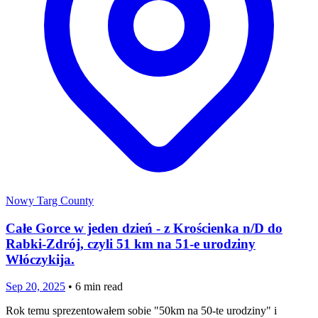
Nowy Targ County
Całe Gorce w jeden dzień - z Krościenka n/D do
Rabki-Zdrój, czyli 51 km na 51-e urodziny
Włóczykija.
Sep 20, 2025
•
6
min read
Rok temu sprezentowałem sobie "50km na 50-te urodziny" i