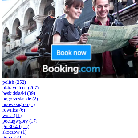
polish
(252)
pl-travelfeed
(207)
beskidslaski
(39)
pogorzeslaskie
(2)
lipowskigron
(1)
rownica
(6)
wisla
(11)
pociagwgory
(17)
got30-40
(15)
skoczow
(1)
gorce
(29)