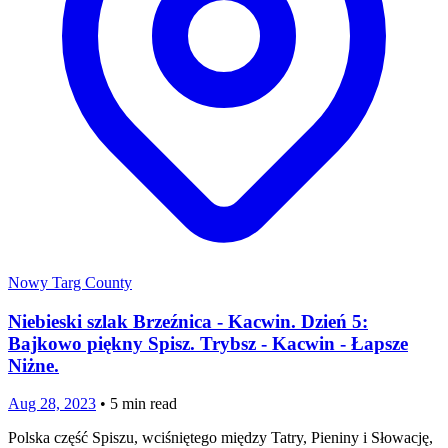
Nowy Targ County
Niebieski szlak Brzeźnica - Kacwin. Dzień 5:
Bajkowo piękny Spisz. Trybsz - Kacwin - Łapsze
Niżne.
Aug 28, 2023
•
5
min read
Polska część Spiszu, wciśniętego między Tatry, Pieniny i Słowację,