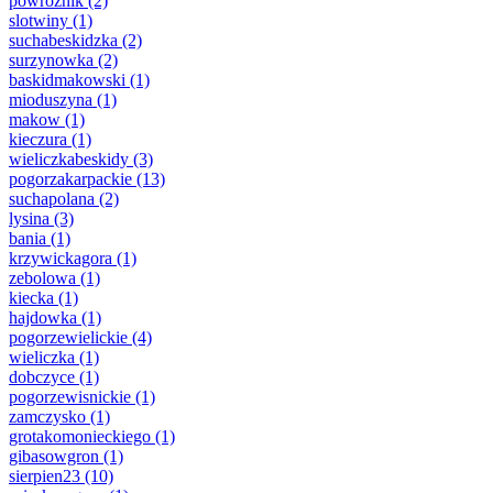
powroznik
(2)
slotwiny
(1)
suchabeskidzka
(2)
surzynowka
(2)
baskidmakowski
(1)
mioduszyna
(1)
makow
(1)
kieczura
(1)
wieliczkabeskidy
(3)
pogorzakarpackie
(13)
suchapolana
(2)
lysina
(3)
bania
(1)
krzywickagora
(1)
zebolowa
(1)
kiecka
(1)
hajdowka
(1)
pogorzewielickie
(4)
wieliczka
(1)
dobczyce
(1)
pogorzewisnickie
(1)
zamczysko
(1)
grotakomonieckiego
(1)
gibasowgron
(1)
sierpien23
(10)