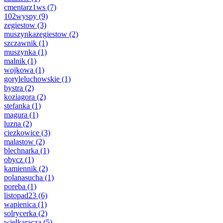
cmentarz1ws
(7)
102wyspy
(9)
zegiestow
(3)
muszynkazegiestow
(2)
szczawnik
(1)
muszynka
(1)
malnik
(1)
wojkowa
(1)
goryleluchowskie
(1)
bystra
(2)
koziagora
(2)
stefanka
(1)
magura
(1)
luzna
(2)
ciezkowice
(3)
malastow
(2)
blechnarka
(1)
obycz
(1)
kamiennik
(2)
polanasucha
(1)
poreba
(1)
listopad23
(6)
wapienica
(1)
solrycerka
(2)
wielkaracza
(5)