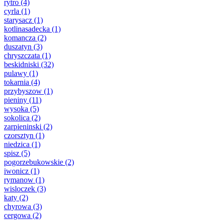
rytro
(4)
cyrla
(1)
starysacz
(1)
kotlinasadecka
(1)
komancza
(2)
duszatyn
(3)
chryszczata
(1)
beskidniski
(32)
pulawy
(1)
tokarnia
(4)
przybyszow
(1)
pieniny
(11)
wysoka
(5)
sokolica
(2)
zarpieninski
(2)
czorsztyn
(1)
niedzica
(1)
spisz
(5)
pogorzebukowskie
(2)
iwonicz
(1)
rymanow
(1)
wisloczek
(3)
katy
(2)
chyrowa
(3)
cergowa
(2)