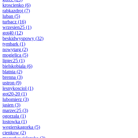
kroscienko
(6)
rabkazdroj
(7)
luban
(5)
turbacz
(16)
wrzesien25
(1)
got40
(12)
beskidwyspowy
(32)
tymbark
(1)
nowytarg
(2)
mogielica
(5)
lipiec25
(1)
bielskobiala
(6)
blatnia
(2)
brenna
(3)
ustron
(9)
lesnykosciol
(1)
got20-20
(1)
lubomierz
(3)
jasien
(3)
marzec25
(3)
ogorzala
(1)
lostowka
(1)
wegierskagorka
(5)
cienkow
(2)