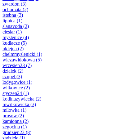
zwardon
(3)
ochodzita
(2)
istebna
(3)
lipnica
(1)
slanavoda
(2)
cieslar
(1)
myslenice
(4)
kudlacze
(5)
uklejna
(2)
chelmmyslenicki
(1)
wiezawidokowa
(5)
wrzesien23
(7)
dzialek
(2)
czupel
(3)
lodygowice
(1)
wilkowice
(2)
styczen24
(1)
kotlinazywiecka
(2)
mwilkowicka
(3)
milowka
(1)
prusow
(2)
kamionna
(2)
zegocina
(1)
grudzien23
(8)
zadziele
(1)