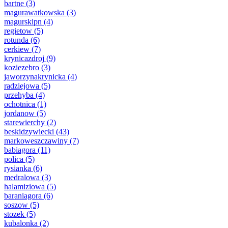
bartne
(3)
magurawatkowska
(3)
magurskipn
(4)
regietow
(5)
rotunda
(6)
cerkiew
(7)
krynicazdroj
(9)
koziezebro
(3)
jaworzynakrynicka
(4)
radziejowa
(5)
przehyba
(4)
ochotnica
(1)
jordanow
(5)
starewierchy
(2)
beskidzywiecki
(43)
markoweszczawiny
(7)
babiagora
(11)
polica
(5)
rysianka
(6)
medralowa
(3)
halamiziowa
(5)
baraniagora
(6)
soszow
(5)
stozek
(5)
kubalonka
(2)