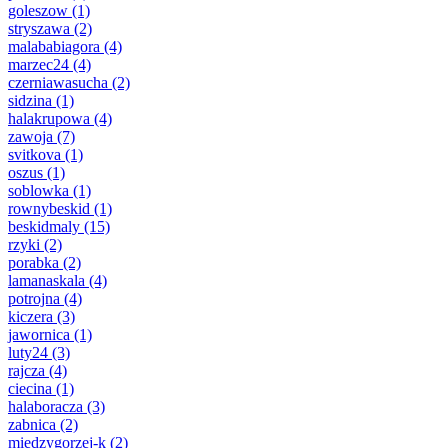
goleszow
(1)
stryszawa
(2)
malababiagora
(4)
marzec24
(4)
czerniawasucha
(2)
sidzina
(1)
halakrupowa
(4)
zawoja
(7)
svitkova
(1)
oszus
(1)
soblowka
(1)
rownybeskid
(1)
beskidmaly
(15)
rzyki
(2)
porabka
(2)
lamanaskala
(4)
potrojna
(4)
kiczera
(3)
jawornica
(1)
luty24
(3)
rajcza
(4)
ciecina
(1)
halaboracza
(3)
zabnica
(2)
miedzygorzej-k
(2)