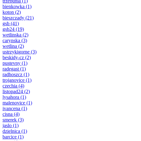
trzebunia
(1)
bienkowka
(1)
koton
(2)
bieszczady
(21)
gsb
(41)
gsb24
(19)
wetlinska
(2)
carynska
(3)
wetlina
(2)
ustrzykigorne
(3)
beskidy-cz
(2)
pustevny
(1)
radegast
(1)
radhoszcz
(1)
trojanovice
(1)
czechia
(4)
listopad24
(2)
lysahora
(1)
malenovice
(1)
ivancena
(1)
cisna
(4)
smerek
(3)
jaslo
(1)
dzielnica
(1)
barcice
(1)