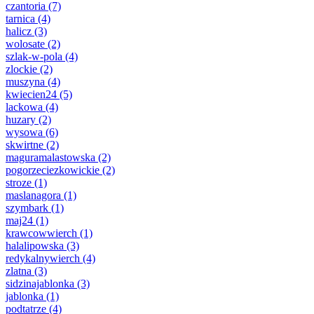
czantoria
(7)
tarnica
(4)
halicz
(3)
wolosate
(2)
szlak-w-pola
(4)
zlockie
(2)
muszyna
(4)
kwiecien24
(5)
lackowa
(4)
huzary
(2)
wysowa
(6)
skwirtne
(2)
maguramalastowska
(2)
pogorzeciezkowickie
(2)
stroze
(1)
maslanagora
(1)
szymbark
(1)
maj24
(1)
krawcowwierch
(1)
halalipowska
(3)
redykalnywierch
(4)
zlatna
(3)
sidzinajablonka
(3)
jablonka
(1)
podtatrze
(4)