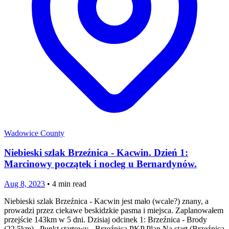
Wadowice County
Niebieski szlak Brzeźnica - Kacwin. Dzień 1:
Marcinowy początek i nocleg u Bernardynów.
Aug 8, 2023
•
4
min read
Niebieski szlak Brzeźnica - Kacwin jest mało (wcale?) znany, a
prowadzi przez ciekawe beskidzkie pasma i miejsca. Zaplanowałem
przejście 143km w 5 dni. Dzisiaj odcinek 1: Brzeźnica - Brody
(22.5km). Punkt startowy - Brzeźnica PKP Plan Na start (Brzeźnica