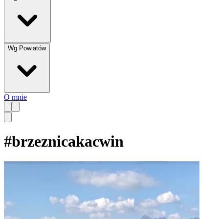
Wg Powiatów
O mnie
#
brzeznicakacwin