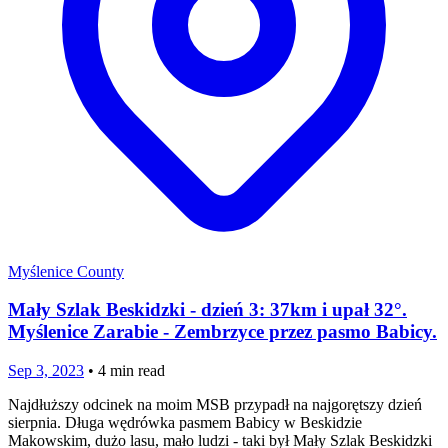
Myślenice County
Mały Szlak Beskidzki - dzień 3: 37km i upał 32°.
Myślenice Zarabie - Zembrzyce przez pasmo Babicy.
Sep 3, 2023
•
4
min read
Najdłuższy odcinek na moim MSB przypadł na najgorętszy dzień
sierpnia. Długa wędrówka pasmem Babicy w Beskidzie
Makowskim, dużo lasu, mało ludzi - taki był Mały Szlak Beskidzki