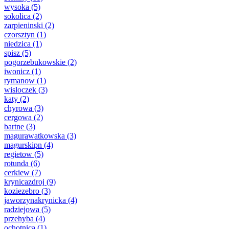
wysoka
(5)
sokolica
(2)
zarpieninski
(2)
czorsztyn
(1)
niedzica
(1)
spisz
(5)
pogorzebukowskie
(2)
iwonicz
(1)
rymanow
(1)
wisloczek
(3)
katy
(2)
chyrowa
(3)
cergowa
(2)
bartne
(3)
magurawatkowska
(3)
magurskipn
(4)
regietow
(5)
rotunda
(6)
cerkiew
(7)
krynicazdroj
(9)
koziezebro
(3)
jaworzynakrynicka
(4)
radziejowa
(5)
przehyba
(4)
ochotnica
(1)