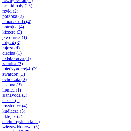
rownybeskid
(1)
beskidmaly
(15)
rzyki
(2)
porabka
(2)
lamanaskala
(4)
potrojna
(4)
kiczera
(3)
jawornica
(1)
luty24
(3)
rajcza
(4)
ciecina
(1)
halaboracza
(3)
zabnica
(2)
miedzygorzej-k
(2)
zwardon
(3)
ochodzita
(2)
istebna
(3)
lipnica
(1)
slanavoda
(2)
cieslar
(1)
myslenice
(4)
kudlacze
(5)
uklejna
(2)
chelmmyslenicki
(1)
wiezawidokowa
(5)