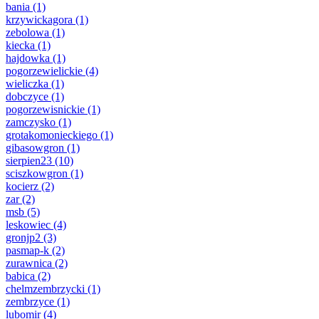
bania
(1)
krzywickagora
(1)
zebolowa
(1)
kiecka
(1)
hajdowka
(1)
pogorzewielickie
(4)
wieliczka
(1)
dobczyce
(1)
pogorzewisnickie
(1)
zamczysko
(1)
grotakomonieckiego
(1)
gibasowgron
(1)
sierpien23
(10)
sciszkowgron
(1)
kocierz
(2)
zar
(2)
msb
(5)
leskowiec
(4)
gronjp2
(3)
pasmap-k
(2)
zurawnica
(2)
babica
(2)
chelmzembrzycki
(1)
zembrzyce
(1)
lubomir
(4)