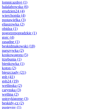
lomnicazdroj
(1)
halalabowska
(6)
grudzien24
(4)
wierchomla
(4)
pustawielka
(3)
eliaszowka
(2)
obidza
(1)
pogorzepopradzkie
(1)
gorc
(4)
zasadne
(1)
beskidmakowski
(18)
parszywka
(2)
koskowagora
(5)
trzebunia
(1)
bienkowka
(1)
koton
(2)
bieszczady
(21)
gsb
(41)
gsb24
(19)
wetlinska
(2)
carynska
(3)
wetlina
(2)
ustrzykigorne
(3)
beskidy-cz
(2)
pustevny
(1)