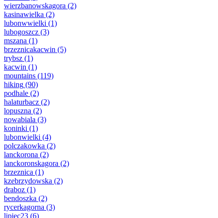
wierzbanowskagora
(2)
kasinawielka
(2)
lubonwwielki
(1)
lubogoszcz
(3)
mszana
(1)
brzeznicakacwin
(5)
trybsz
(1)
kacwin
(1)
mountains
(119)
hiking
(90)
podhale
(2)
halaturbacz
(2)
lopuszna
(2)
nowabiala
(3)
koninki
(1)
lubonwielki
(4)
polczakowka
(2)
lanckorona
(2)
lanckoronskagora
(2)
brzeznica
(1)
kzebrzydowska
(2)
draboz
(1)
bendoszka
(2)
rycerkagorna
(3)
lipiec23
(6)