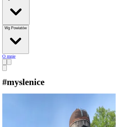
Wg Powiatów
O mnie
#
myslenice