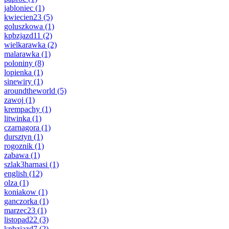
jabloniec
(1)
kwiecien23
(5)
goluszkowa
(1)
kpbzjazd11
(2)
wielkarawka
(2)
malarawka
(1)
poloniny
(8)
lopienka
(1)
sinewiry
(1)
aroundtheworld
(5)
zawoj
(1)
krempachy
(1)
litwinka
(1)
czarnagora
(1)
dursztyn
(1)
rogoznik
(1)
zabawa
(1)
szlak3harnasi
(1)
english
(12)
olza
(1)
koniakow
(1)
ganczorka
(1)
marzec23
(1)
listopad22
(3)
kpbzjazd7
(2)