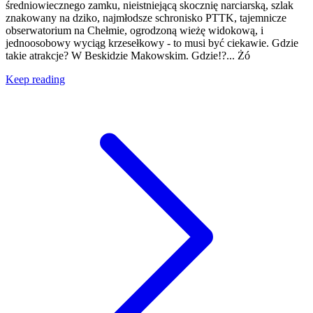
średniowiecznego zamku, nieistniejącą skocznię narciarską, szlak
znakowany na dziko, najmłodsze schronisko PTTK, tajemnicze
obserwatorium na Chełmie, ogrodzoną wieżę widokową, i
jednoosobowy wyciąg krzesełkowy - to musi być ciekawie. Gdzie
takie atrakcje? W Beskidzie Makowskim. Gdzie!?... Żó
Keep reading