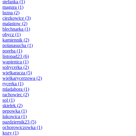
stefanka
(1)
magura
(1)
luzna
(2)
ciezkowice
(3)
malastow
(2)
blechnarka
(1)
obycz
(1)
kamiennik
(2)
polanasucha
(1)
poreba
(1)
listopad23
(6)
wapienica
(1)
solrycerka
(2)
wielkaracza
(5)
wielkarycerzowa
(2)
rycerka
(1)
mladahora
(1)
rachowiec
(2)
sol
(1)
skielek
(2)
pepowka
(1)
lukowica
(1)
pazdziernik23
(5)
ochorowiczowka
(1)
kozy
(1)