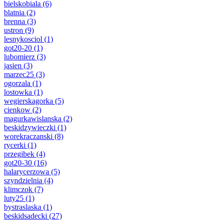
bielskobiala
(6)
blatnia
(2)
brenna
(3)
ustron
(9)
lesnykosciol
(1)
got20-20
(1)
lubomierz
(3)
jasien
(3)
marzec25
(3)
ogorzala
(1)
lostowka
(1)
wegierskagorka
(5)
cienkow
(2)
magurkawislanska
(2)
beskidzywieczki
(1)
worekraczanski
(8)
rycerki
(1)
przegibek
(4)
got20-30
(16)
halarycerzowa
(5)
szyndzielnia
(4)
klimczok
(7)
luty25
(1)
bystraslaska
(1)
beskidsadecki
(27)