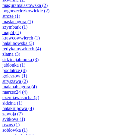
maguramalastowska
(2)
pogorzeciezkowickie
(2)
stroze
(1)
maslanagora
(1)
szymbark
(1)
maj24
(1)
krawcowwierch
(1)
halalipowska
(3)
redykalnywierch
(4)
zlatna
(3)
sidzinajablonka
(3)
jablonka
(1)
podtatrze
(4)
goleszow
(1)
stryszawa
(2)
malababiagora
(4)
marzec24
(4)
czerniawasucha
(2)
sidzina
(1)
halakrupowa
(4)
zawoja
(7)
svitkova
(1)
oszus
(1)
soblowka
(1)