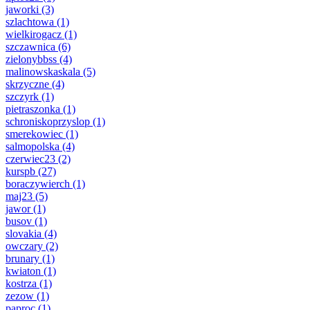
jaworki
(3)
szlachtowa
(1)
wielkirogacz
(1)
szczawnica
(6)
zielonybbss
(4)
malinowskaskala
(5)
skrzyczne
(4)
szczyrk
(1)
pietraszonka
(1)
schroniskoprzyslop
(1)
smerekowiec
(1)
salmopolska
(4)
czerwiec23
(2)
kurspb
(27)
boraczywierch
(1)
maj23
(5)
jawor
(1)
busov
(1)
slovakia
(4)
owczary
(2)
brunary
(1)
kwiaton
(1)
kostrza
(1)
zezow
(1)
paproc
(1)