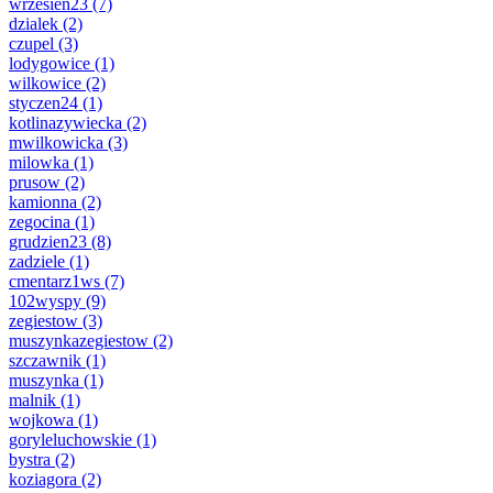
wrzesien23
(7)
dzialek
(2)
czupel
(3)
lodygowice
(1)
wilkowice
(2)
styczen24
(1)
kotlinazywiecka
(2)
mwilkowicka
(3)
milowka
(1)
prusow
(2)
kamionna
(2)
zegocina
(1)
grudzien23
(8)
zadziele
(1)
cmentarz1ws
(7)
102wyspy
(9)
zegiestow
(3)
muszynkazegiestow
(2)
szczawnik
(1)
muszynka
(1)
malnik
(1)
wojkowa
(1)
goryleluchowskie
(1)
bystra
(2)
koziagora
(2)