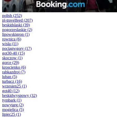
polish
(252)
pl-travelfeed
(207)
beskidslaski
(39)
pogorzeslaskie
(2)
lipowskigron
(1)
rownica
(6)
wisla
(11)
pociagwgory
(17)
got30-40
(15)
skoczow
(1)
gorce
(29)
kroscienko
(6)
rabkazdroj
(7)
luban
(5)
turbacz
(16)
wrzesien25
(1)
got40
(12)
beskidwyspowy
(32)
tymbark
(1)
nowytarg
(2)
mogielica
(5)
lipiec25
(1)