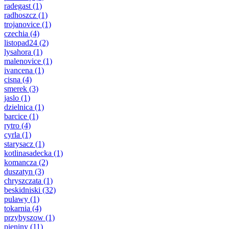
radegast
(1)
radhoszcz
(1)
trojanovice
(1)
czechia
(4)
listopad24
(2)
lysahora
(1)
malenovice
(1)
ivancena
(1)
cisna
(4)
smerek
(3)
jaslo
(1)
dzielnica
(1)
barcice
(1)
rytro
(4)
cyrla
(1)
starysacz
(1)
kotlinasadecka
(1)
komancza
(2)
duszatyn
(3)
chryszczata
(1)
beskidniski
(32)
pulawy
(1)
tokarnia
(4)
przybyszow
(1)
pieniny
(11)