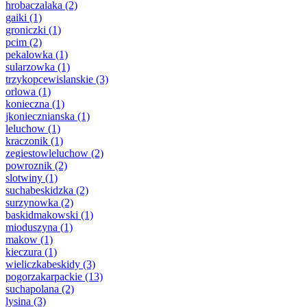
hrobaczalaka
(2)
gaiki
(1)
groniczki
(1)
pcim
(2)
pekalowka
(1)
sularzowka
(1)
trzykopcewislanskie
(3)
orlowa
(1)
konieczna
(1)
jkoniecznianska
(1)
leluchow
(1)
kraczonik
(1)
zegiestowleluchow
(2)
powroznik
(2)
slotwiny
(1)
suchabeskidzka
(2)
surzynowka
(2)
baskidmakowski
(1)
mioduszyna
(1)
makow
(1)
kieczura
(1)
wieliczkabeskidy
(3)
pogorzakarpackie
(13)
suchapolana
(2)
lysina
(3)