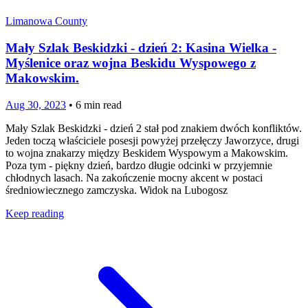
Limanowa County
Mały Szlak Beskidzki - dzień 2: Kasina Wielka -
Myślenice oraz wojna Beskidu Wyspowego z
Makowskim.
Aug 30, 2023
•
6
min read
Mały Szlak Beskidzki - dzień 2 stał pod znakiem dwóch konfliktów.
Jeden toczą właściciele posesji powyżej przełęczy Jaworzyce, drugi
to wojna znakarzy między Beskidem Wyspowym a Makowskim.
Poza tym - piękny dzień, bardzo długie odcinki w przyjemnie
chłodnych lasach. Na zakończenie mocny akcent w postaci
średniowiecznego zamczyska. Widok na Lubogosz
Keep reading