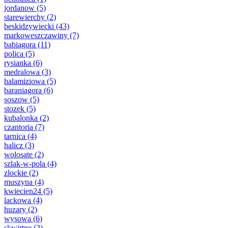
jordanow
(5)
starewierchy
(2)
beskidzywiecki
(43)
markoweszczawiny
(7)
babiagora
(11)
polica
(5)
rysianka
(6)
medralowa
(3)
halamiziowa
(5)
baraniagora
(6)
soszow
(5)
stozek
(5)
kubalonka
(2)
czantoria
(7)
tarnica
(4)
halicz
(3)
wolosate
(2)
szlak-w-pola
(4)
zlockie
(2)
muszyna
(4)
kwiecien24
(5)
lackowa
(4)
huzary
(2)
wysowa
(6)
skwirtne
(2)