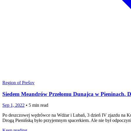
Region of Prešov
Siedem Meandrów Przełomu Dunajca w Pieninach. Dr
Sep 1, 2022
•
5
min read
Po deszczowej wędrówce na Wdżar i Lubań, 3 dzień IV zjazdu na K
Drogą Pienińską było przyjemnym spacerkiem. Ale nie był odpoczyn
Keep reading