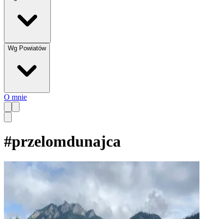
Wg Powiatów
O mnie
#
przelomdunajca