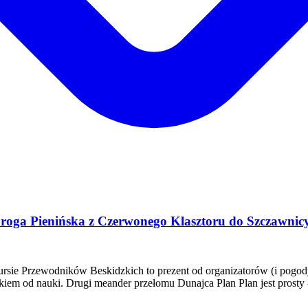
oga Pienińska z Czerwonego Klasztoru do Szczawnicy
ursie Przewodników Beskidzkich to prezent od organizatorów (i pogo
kiem od nauki. Drugi meander przełomu Dunajca Plan Plan jest prost