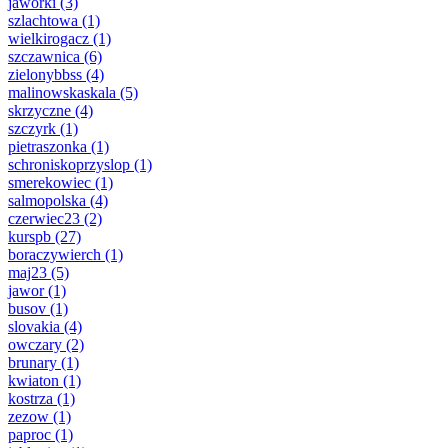
jaworki
(3)
szlachtowa
(1)
wielkirogacz
(1)
szczawnica
(6)
zielonybbss
(4)
malinowskaskala
(5)
skrzyczne
(4)
szczyrk
(1)
pietraszonka
(1)
schroniskoprzyslop
(1)
smerekowiec
(1)
salmopolska
(4)
czerwiec23
(2)
kurspb
(27)
boraczywierch
(1)
maj23
(5)
jawor
(1)
busov
(1)
slovakia
(4)
owczary
(2)
brunary
(1)
kwiaton
(1)
kostrza
(1)
zezow
(1)
paproc
(1)