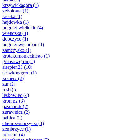
krzywickagora
(1)
zebolowa
(1)
kiecka
(1)
hajdowka
(1)
pogorzewielickie
(4)
wieliczka
(1)
dobczyce
(1)
pogorzewisnickie
(1)
zamczysko
(1)
grotakomonieckiego
(1)
gibasowgron
(1)
sierpien23
(10)
sciszkowgron
(1)
kocierz
(2)
zar
(2)
msb
(5)
leskowiec
(4)
gronjp2
(3)
pasmap-k
(2)
zurawnica
(2)
babica
(2)
chelmzembrzycki
(1)
zembrzyce
(1)
lubomir
(4)