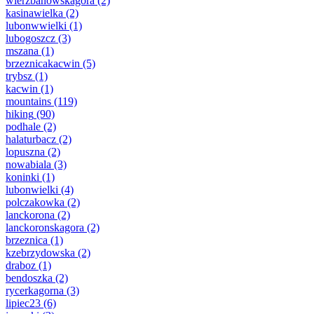
wierzbanowskagora
(2)
kasinawielka
(2)
lubonwwielki
(1)
lubogoszcz
(3)
mszana
(1)
brzeznicakacwin
(5)
trybsz
(1)
kacwin
(1)
mountains
(119)
hiking
(90)
podhale
(2)
halaturbacz
(2)
lopuszna
(2)
nowabiala
(3)
koninki
(1)
lubonwielki
(4)
polczakowka
(2)
lanckorona
(2)
lanckoronskagora
(2)
brzeznica
(1)
kzebrzydowska
(2)
draboz
(1)
bendoszka
(2)
rycerkagorna
(3)
lipiec23
(6)