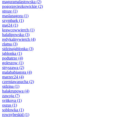
maguramalastowska
(2)
pogorzeciezkowickie
(2)
stroze
(1)
maslanagora
(1)
szymbark
(1)
maj24
(1)
krawcowwierch
(1)
halalipowska
(3)
redykalnywierch
(4)
zlatna
(3)
sidzinajablonka
(3)
jablonka
(1)
podtatrze
(4)
goleszow
(1)
stryszawa
(2)
malababiagora
(4)
marzec24
(4)
czerniawasucha
(2)
sidzina
(1)
halakrupowa
(4)
zawoja
(7)
svitkova
(1)
oszus
(1)
soblowka
(1)
rownybeskid
(1)