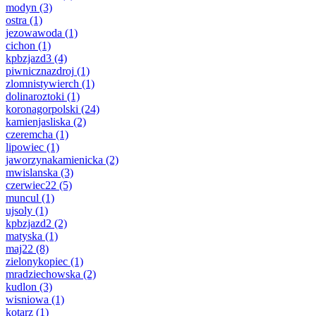
modyn
(3)
ostra
(1)
jezowawoda
(1)
cichon
(1)
kpbzjazd3
(4)
piwnicznazdroj
(1)
zlomnistywierch
(1)
dolinaroztoki
(1)
koronagorpolski
(24)
kamienjasliska
(2)
czeremcha
(1)
lipowiec
(1)
jaworzynakamienicka
(2)
mwislanska
(3)
czerwiec22
(5)
muncul
(1)
ujsoly
(1)
kpbzjazd2
(2)
matyska
(1)
maj22
(8)
zielonykopiec
(1)
mradziechowska
(2)
kudlon
(3)
wisniowa
(1)
kotarz
(1)