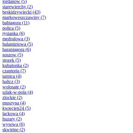
jordanow
(5)
starewierchy
(2)
beskidzywiecki
(43)
markoweszczawiny
(7)
babiagora
(11)
polica
(5)
rysianka
(6)
medralowa
(3)
halamiziowa
(5)
baraniagora
(6)
soszow
(5)
stozek
(5)
kubalonka
(2)
czantoria
(7)
tarnica
(4)
halicz
(3)
wolosate
(2)
szlak-w-pola
(4)
zlockie
(2)
muszyna
(4)
kwiecien24
(5)
lackowa
(4)
huzary
(2)
wysowa
(6)
skwirtne
(2)