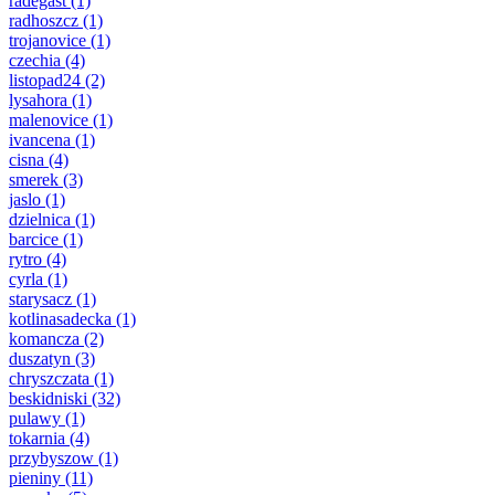
radegast
(1)
radhoszcz
(1)
trojanovice
(1)
czechia
(4)
listopad24
(2)
lysahora
(1)
malenovice
(1)
ivancena
(1)
cisna
(4)
smerek
(3)
jaslo
(1)
dzielnica
(1)
barcice
(1)
rytro
(4)
cyrla
(1)
starysacz
(1)
kotlinasadecka
(1)
komancza
(2)
duszatyn
(3)
chryszczata
(1)
beskidniski
(32)
pulawy
(1)
tokarnia
(4)
przybyszow
(1)
pieniny
(11)