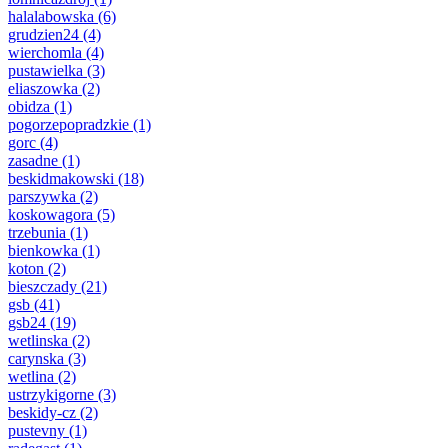
halalabowska
(6)
grudzien24
(4)
wierchomla
(4)
pustawielka
(3)
eliaszowka
(2)
obidza
(1)
pogorzepopradzkie
(1)
gorc
(4)
zasadne
(1)
beskidmakowski
(18)
parszywka
(2)
koskowagora
(5)
trzebunia
(1)
bienkowka
(1)
koton
(2)
bieszczady
(21)
gsb
(41)
gsb24
(19)
wetlinska
(2)
carynska
(3)
wetlina
(2)
ustrzykigorne
(3)
beskidy-cz
(2)
pustevny
(1)