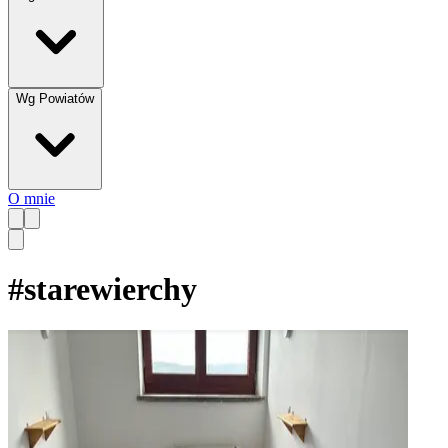
Wg Powiatów
O mnie
#
starewierchy