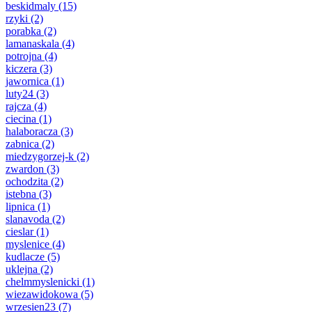
beskidmaly
(15)
rzyki
(2)
porabka
(2)
lamanaskala
(4)
potrojna
(4)
kiczera
(3)
jawornica
(1)
luty24
(3)
rajcza
(4)
ciecina
(1)
halaboracza
(3)
zabnica
(2)
miedzygorzej-k
(2)
zwardon
(3)
ochodzita
(2)
istebna
(3)
lipnica
(1)
slanavoda
(2)
cieslar
(1)
myslenice
(4)
kudlacze
(5)
uklejna
(2)
chelmmyslenicki
(1)
wiezawidokowa
(5)
wrzesien23
(7)