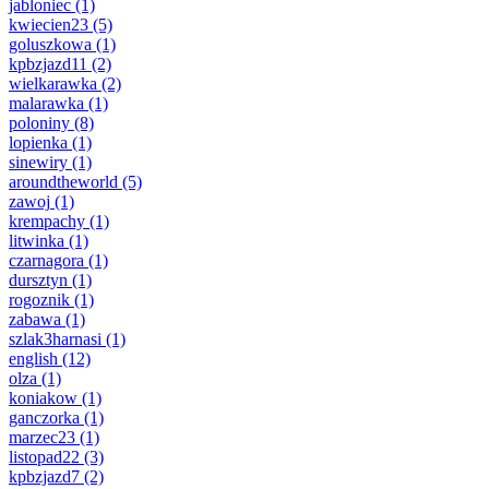
jabloniec
(1)
kwiecien23
(5)
goluszkowa
(1)
kpbzjazd11
(2)
wielkarawka
(2)
malarawka
(1)
poloniny
(8)
lopienka
(1)
sinewiry
(1)
aroundtheworld
(5)
zawoj
(1)
krempachy
(1)
litwinka
(1)
czarnagora
(1)
dursztyn
(1)
rogoznik
(1)
zabawa
(1)
szlak3harnasi
(1)
english
(12)
olza
(1)
koniakow
(1)
ganczorka
(1)
marzec23
(1)
listopad22
(3)
kpbzjazd7
(2)