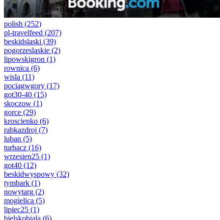
polish
(252)
pl-travelfeed
(207)
beskidslaski
(39)
pogorzeslaskie
(2)
lipowskigron
(1)
rownica
(6)
wisla
(11)
pociagwgory
(17)
got30-40
(15)
skoczow
(1)
gorce
(29)
kroscienko
(6)
rabkazdroj
(7)
luban
(5)
turbacz
(16)
wrzesien25
(1)
got40
(12)
beskidwyspowy
(32)
tymbark
(1)
nowytarg
(2)
mogielica
(5)
lipiec25
(1)
bielskobiala
(6)