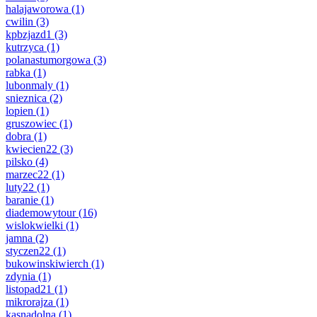
halajaworowa
(1)
cwilin
(3)
kpbzjazd1
(3)
kutrzyca
(1)
polanastumorgowa
(3)
rabka
(1)
lubonmaly
(1)
snieznica
(2)
lopien
(1)
gruszowiec
(1)
dobra
(1)
kwiecien22
(3)
pilsko
(4)
marzec22
(1)
luty22
(1)
baranie
(1)
diademowytour
(16)
wislokwielki
(1)
jamna
(2)
styczen22
(1)
bukowinskiwierch
(1)
zdynia
(1)
listopad21
(1)
mikrorajza
(1)
kasnadolna
(1)