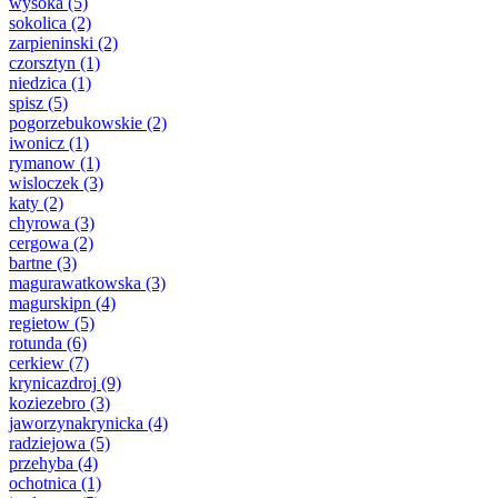
wysoka
(5)
sokolica
(2)
zarpieninski
(2)
czorsztyn
(1)
niedzica
(1)
spisz
(5)
pogorzebukowskie
(2)
iwonicz
(1)
rymanow
(1)
wisloczek
(3)
katy
(2)
chyrowa
(3)
cergowa
(2)
bartne
(3)
magurawatkowska
(3)
magurskipn
(4)
regietow
(5)
rotunda
(6)
cerkiew
(7)
krynicazdroj
(9)
koziezebro
(3)
jaworzynakrynicka
(4)
radziejowa
(5)
przehyba
(4)
ochotnica
(1)