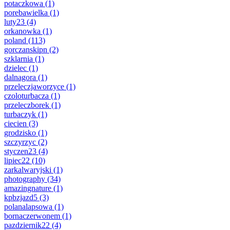
potaczkowa
(1)
porebawielka
(1)
luty23
(4)
orkanowka
(1)
poland
(113)
gorczanskipn
(2)
szklarnia
(1)
dzielec
(1)
dalnagora
(1)
przeleczjaworzyce
(1)
czoloturbacza
(1)
przeleczborek
(1)
turbaczyk
(1)
ciecien
(3)
grodzisko
(1)
szczyrzyc
(2)
styczen23
(4)
lipiec22
(10)
zarkalwaryjski
(1)
photography
(34)
amazingnature
(1)
kpbzjazd5
(3)
polanalapsowa
(1)
bornaczerwonem
(1)
pazdziernik22
(4)