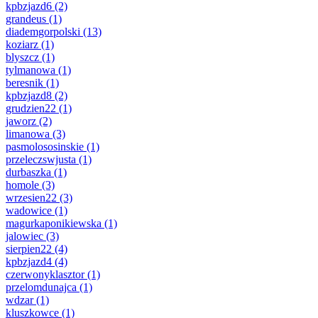
kpbzjazd6
(2)
grandeus
(1)
diademgorpolski
(13)
koziarz
(1)
blyszcz
(1)
tylmanowa
(1)
beresnik
(1)
kpbzjazd8
(2)
grudzien22
(1)
jaworz
(2)
limanowa
(3)
pasmolososinskie
(1)
przeleczswjusta
(1)
durbaszka
(1)
homole
(3)
wrzesien22
(3)
wadowice
(1)
magurkaponikiewska
(1)
jalowiec
(3)
sierpien22
(4)
kpbzjazd4
(4)
czerwonyklasztor
(1)
przelomdunajca
(1)
wdzar
(1)
kluszkowce
(1)