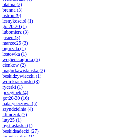
blatnia
(2)
brenna
(3)
ustron
(9)
lesnykosciol
(1)
got20-20
(1)
lubomierz
(3)
jasien
(3)
marzec25
(3)
ogorzala
(1)
lostowka
(1)
wegierskagorka
(5)
cienkow
(2)
magurkawislanska
(2)
beskidzywieczki
(1)
worekraczanski
(8)
rycerki
(1)
przegibek
(4)
got20-30
(16)
halarycerzowa
(5)
szyndzielnia
(4)
klimczok
(7)
luty25
(1)
bystraslaska
(1)
beskidsadecki
(27)
lomnicazdroj
(1)