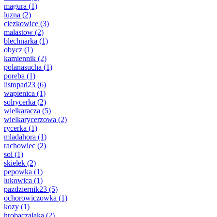
magura
(1)
luzna
(2)
ciezkowice
(3)
malastow
(2)
blechnarka
(1)
obycz
(1)
kamiennik
(2)
polanasucha
(1)
poreba
(1)
listopad23
(6)
wapienica
(1)
solrycerka
(2)
wielkaracza
(5)
wielkarycerzowa
(2)
rycerka
(1)
mladahora
(1)
rachowiec
(2)
sol
(1)
skielek
(2)
pepowka
(1)
lukowica
(1)
pazdziernik23
(5)
ochorowiczowka
(1)
kozy
(1)
hrobaczalaka
(2)