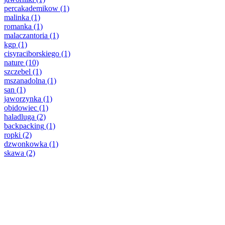
percakademikow
(1)
malinka
(1)
romanka
(1)
malaczantoria
(1)
kgp
(1)
cisyraciborskiego
(1)
nature
(10)
szczebel
(1)
mszanadolna
(1)
san
(1)
jaworzynka
(1)
obidowiec
(1)
haladluga
(2)
backpacking
(1)
ropki
(2)
dzwonkowka
(1)
skawa
(2)