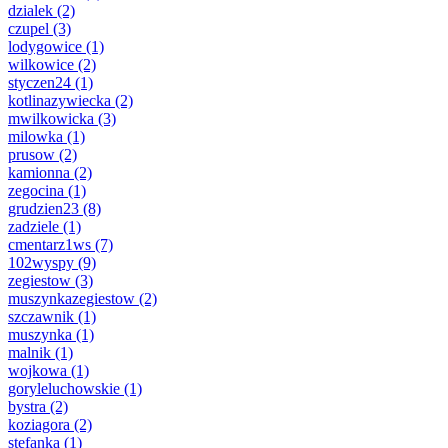
dzialek
(2)
czupel
(3)
lodygowice
(1)
wilkowice
(2)
styczen24
(1)
kotlinazywiecka
(2)
mwilkowicka
(3)
milowka
(1)
prusow
(2)
kamionna
(2)
zegocina
(1)
grudzien23
(8)
zadziele
(1)
cmentarz1ws
(7)
102wyspy
(9)
zegiestow
(3)
muszynkazegiestow
(2)
szczawnik
(1)
muszynka
(1)
malnik
(1)
wojkowa
(1)
goryleluchowskie
(1)
bystra
(2)
koziagora
(2)
stefanka
(1)