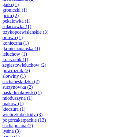
gaiki
(1)
groniczki
(1)
pcim
(2)
pekalowka
(1)
sularzowka
(1)
trzykopcewislanskie
(3)
orlowa
(1)
konieczna
(1)
jkoniecznianska
(1)
leluchow
(1)
kraczonik
(1)
zegiestowleluchow
(2)
powroznik
(2)
slotwiny
(1)
suchabeskidzka
(2)
surzynowka
(2)
baskidmakowski
(1)
mioduszyna
(1)
makow
(1)
kieczura
(1)
wieliczkabeskidy
(3)
pogorzakarpackie
(13)
suchapolana
(2)
lysina
(3)
bania
(1)