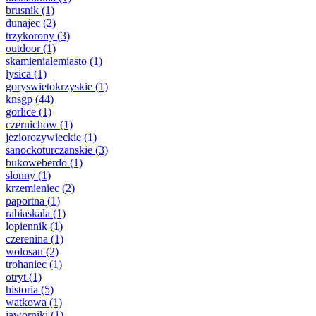
brusnik
(1)
dunajec
(2)
trzykorony
(3)
outdoor
(1)
skamienialemiasto
(1)
lysica
(1)
goryswietokrzyskie
(1)
knsgp
(44)
gorlice
(1)
czernichow
(1)
jeziorozywieckie
(1)
sanockoturczanskie
(3)
bukoweberdo
(1)
slonny
(1)
krzemieniec
(2)
paportna
(1)
rabiaskala
(1)
lopiennik
(1)
czerenina
(1)
wolosan
(2)
trohaniec
(1)
otryt
(1)
historia
(5)
watkowa
(1)
jaworniki
(1)