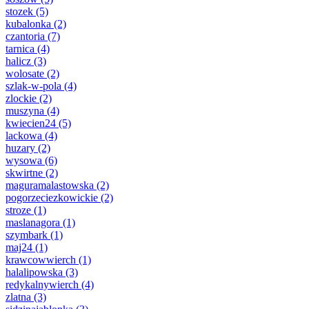
stozek
(5)
kubalonka
(2)
czantoria
(7)
tarnica
(4)
halicz
(3)
wolosate
(2)
szlak-w-pola
(4)
zlockie
(2)
muszyna
(4)
kwiecien24
(5)
lackowa
(4)
huzary
(2)
wysowa
(6)
skwirtne
(2)
maguramalastowska
(2)
pogorzeciezkowickie
(2)
stroze
(1)
maslanagora
(1)
szymbark
(1)
maj24
(1)
krawcowwierch
(1)
halalipowska
(3)
redykalnywierch
(4)
zlatna
(3)