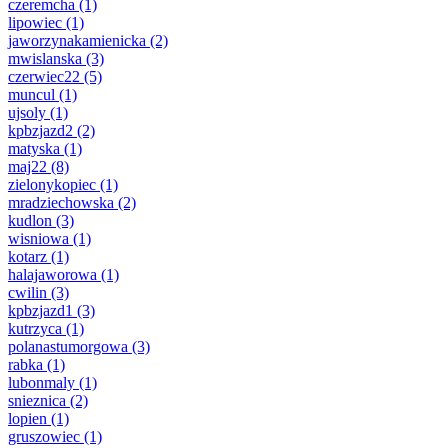
czeremcha
(1)
lipowiec
(1)
jaworzynakamienicka
(2)
mwislanska
(3)
czerwiec22
(5)
muncul
(1)
ujsoly
(1)
kpbzjazd2
(2)
matyska
(1)
maj22
(8)
zielonykopiec
(1)
mradziechowska
(2)
kudlon
(3)
wisniowa
(1)
kotarz
(1)
halajaworowa
(1)
cwilin
(3)
kpbzjazd1
(3)
kutrzyca
(1)
polanastumorgowa
(3)
rabka
(1)
lubonmaly
(1)
snieznica
(2)
lopien
(1)
gruszowiec
(1)