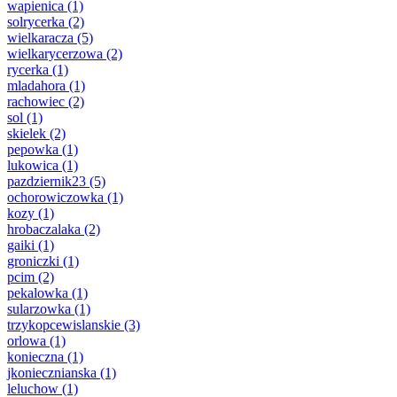
wapienica
(1)
solrycerka
(2)
wielkaracza
(5)
wielkarycerzowa
(2)
rycerka
(1)
mladahora
(1)
rachowiec
(2)
sol
(1)
skielek
(2)
pepowka
(1)
lukowica
(1)
pazdziernik23
(5)
ochorowiczowka
(1)
kozy
(1)
hrobaczalaka
(2)
gaiki
(1)
groniczki
(1)
pcim
(2)
pekalowka
(1)
sularzowka
(1)
trzykopcewislanskie
(3)
orlowa
(1)
konieczna
(1)
jkoniecznianska
(1)
leluchow
(1)