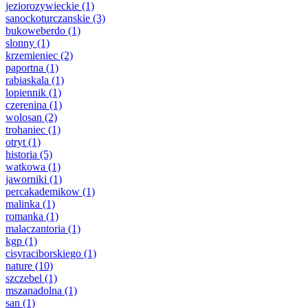
jeziorozywieckie
(1)
sanockoturczanskie
(3)
bukoweberdo
(1)
slonny
(1)
krzemieniec
(2)
paportna
(1)
rabiaskala
(1)
lopiennik
(1)
czerenina
(1)
wolosan
(2)
trohaniec
(1)
otryt
(1)
historia
(5)
watkowa
(1)
jaworniki
(1)
percakademikow
(1)
malinka
(1)
romanka
(1)
malaczantoria
(1)
kgp
(1)
cisyraciborskiego
(1)
nature
(10)
szczebel
(1)
mszanadolna
(1)
san
(1)