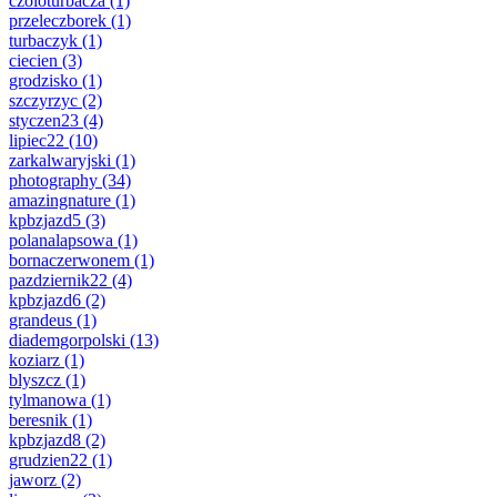
czoloturbacza
(1)
przeleczborek
(1)
turbaczyk
(1)
ciecien
(3)
grodzisko
(1)
szczyrzyc
(2)
styczen23
(4)
lipiec22
(10)
zarkalwaryjski
(1)
photography
(34)
amazingnature
(1)
kpbzjazd5
(3)
polanalapsowa
(1)
bornaczerwonem
(1)
pazdziernik22
(4)
kpbzjazd6
(2)
grandeus
(1)
diademgorpolski
(13)
koziarz
(1)
blyszcz
(1)
tylmanowa
(1)
beresnik
(1)
kpbzjazd8
(2)
grudzien22
(1)
jaworz
(2)