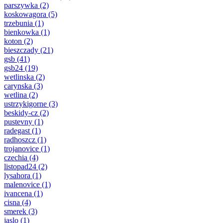
parszywka
(2)
koskowagora
(5)
trzebunia
(1)
bienkowka
(1)
koton
(2)
bieszczady
(21)
gsb
(41)
gsb24
(19)
wetlinska
(2)
carynska
(3)
wetlina
(2)
ustrzykigorne
(3)
beskidy-cz
(2)
pustevny
(1)
radegast
(1)
radhoszcz
(1)
trojanovice
(1)
czechia
(4)
listopad24
(2)
lysahora
(1)
malenovice
(1)
ivancena
(1)
cisna
(4)
smerek
(3)
jaslo
(1)