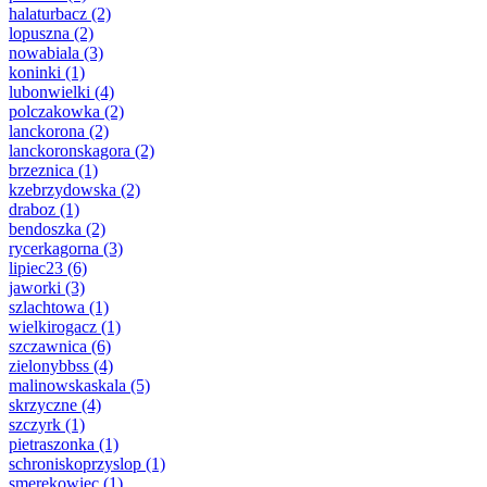
halaturbacz
(2)
lopuszna
(2)
nowabiala
(3)
koninki
(1)
lubonwielki
(4)
polczakowka
(2)
lanckorona
(2)
lanckoronskagora
(2)
brzeznica
(1)
kzebrzydowska
(2)
draboz
(1)
bendoszka
(2)
rycerkagorna
(3)
lipiec23
(6)
jaworki
(3)
szlachtowa
(1)
wielkirogacz
(1)
szczawnica
(6)
zielonybbss
(4)
malinowskaskala
(5)
skrzyczne
(4)
szczyrk
(1)
pietraszonka
(1)
schroniskoprzyslop
(1)
smerekowiec
(1)