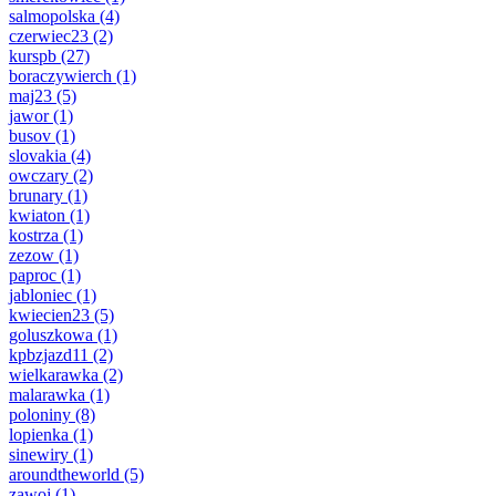
salmopolska
(4)
czerwiec23
(2)
kurspb
(27)
boraczywierch
(1)
maj23
(5)
jawor
(1)
busov
(1)
slovakia
(4)
owczary
(2)
brunary
(1)
kwiaton
(1)
kostrza
(1)
zezow
(1)
paproc
(1)
jabloniec
(1)
kwiecien23
(5)
goluszkowa
(1)
kpbzjazd11
(2)
wielkarawka
(2)
malarawka
(1)
poloniny
(8)
lopienka
(1)
sinewiry
(1)
aroundtheworld
(5)
zawoj
(1)