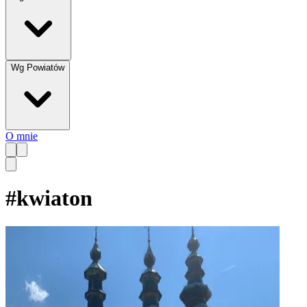
Wg Powiatów
O mnie
#
kwiaton