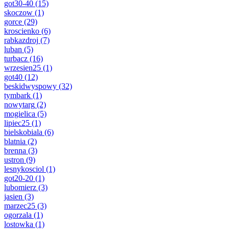
got30-40
(15)
skoczow
(1)
gorce
(29)
kroscienko
(6)
rabkazdroj
(7)
luban
(5)
turbacz
(16)
wrzesien25
(1)
got40
(12)
beskidwyspowy
(32)
tymbark
(1)
nowytarg
(2)
mogielica
(5)
lipiec25
(1)
bielskobiala
(6)
blatnia
(2)
brenna
(3)
ustron
(9)
lesnykosciol
(1)
got20-20
(1)
lubomierz
(3)
jasien
(3)
marzec25
(3)
ogorzala
(1)
lostowka
(1)