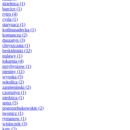
dzielnica
(1)
barcice
(1)
rytro
(4)
cyrla
(1)
starysacz
(1)
kotlinasadecka
(1)
komancza
(2)
duszatyn
(3)
chryszczata
(1)
beskidniski
(32)
pulawy
(1)
tokarnia
(4)
przybyszow
(1)
pieniny
(11)
wysoka
(5)
sokolica
(2)
zarpieninski
(2)
czorsztyn
(1)
niedzica
(1)
spisz
(5)
pogorzebukowskie
(2)
iwonicz
(1)
rymanow
(1)
wisloczek
(3)
katy
(2)