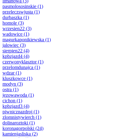
limanowa
(3)
pasmolososinskie
(1)
przeleczswjusta
(1)
durbaszka
(1)
homole
(3)
wrzesien22
(3)
wadowice
(1)
magurkaponikiewska
(1)
jalowiec
(3)
sierpien22
(4)
kpbzjazd4
(4)
czerwonyklasztor
(1)
przelomdunajca
(1)
wdzar
(1)
kluszkowce
(1)
modyn
(3)
ostra
(1)
jezowawoda
(1)
cichon
(1)
kpbzjazd3
(4)
piwnicznazdroj
(1)
zlomnistywierch
(1)
dolinaroztoki
(1)
koronagorpolski
(24)
kamienjasliska
(2)