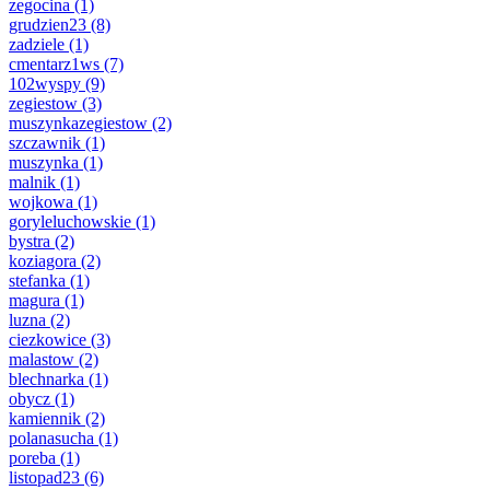
zegocina
(1)
grudzien23
(8)
zadziele
(1)
cmentarz1ws
(7)
102wyspy
(9)
zegiestow
(3)
muszynkazegiestow
(2)
szczawnik
(1)
muszynka
(1)
malnik
(1)
wojkowa
(1)
goryleluchowskie
(1)
bystra
(2)
koziagora
(2)
stefanka
(1)
magura
(1)
luzna
(2)
ciezkowice
(3)
malastow
(2)
blechnarka
(1)
obycz
(1)
kamiennik
(2)
polanasucha
(1)
poreba
(1)
listopad23
(6)