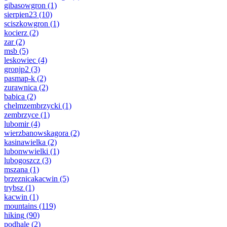
gibasowgron
(1)
sierpien23
(10)
sciszkowgron
(1)
kocierz
(2)
zar
(2)
msb
(5)
leskowiec
(4)
gronjp2
(3)
pasmap-k
(2)
zurawnica
(2)
babica
(2)
chelmzembrzycki
(1)
zembrzyce
(1)
lubomir
(4)
wierzbanowskagora
(2)
kasinawielka
(2)
lubonwwielki
(1)
lubogoszcz
(3)
mszana
(1)
brzeznicakacwin
(5)
trybsz
(1)
kacwin
(1)
mountains
(119)
hiking
(90)
podhale
(2)