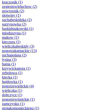
kraczonik
(1)
zegiestowleluchow
(2)
powroznik
(2)
slotwiny
(1)
suchabeskidzka
(2)
surzynowka
(2)
baskidmakowski
(1)
mioduszyna
(1)
makow
(1)
kieczura
(1)
wieliczkabeskidy
(3)
pogorzakarpackie
(13)
suchapolana
(2)
lysina
(3)
bania
(1)
krzywickagora
(1)
zebolowa
(1)
kiecka
(1)
hajdowka
(1)
pogorzewielickie
(4)
wieliczka
(1)
dobczyce
(1)
pogorzewisnickie
(1)
zamczysko
(1)
grotakomonieckiego
(1)