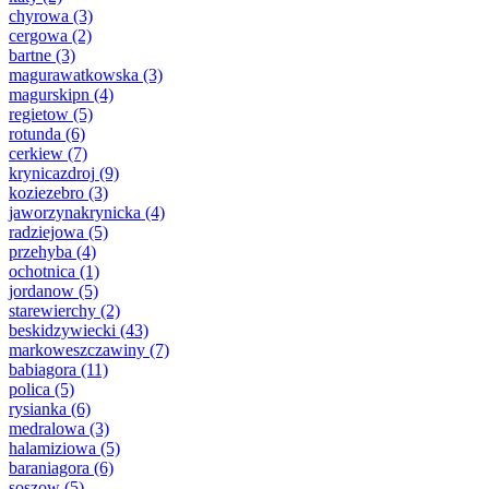
chyrowa
(3)
cergowa
(2)
bartne
(3)
magurawatkowska
(3)
magurskipn
(4)
regietow
(5)
rotunda
(6)
cerkiew
(7)
krynicazdroj
(9)
koziezebro
(3)
jaworzynakrynicka
(4)
radziejowa
(5)
przehyba
(4)
ochotnica
(1)
jordanow
(5)
starewierchy
(2)
beskidzywiecki
(43)
markoweszczawiny
(7)
babiagora
(11)
polica
(5)
rysianka
(6)
medralowa
(3)
halamiziowa
(5)
baraniagora
(6)
soszow
(5)