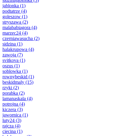
sidzinajablonka
(3)
jablonka
(1)
podtatrze
(4)
goleszow
(1)
stryszawa
(2)
malababiagora
(4)
marzec24
(4)
czerniawasucha
(2)
sidzina
(1)
halakrupowa
(4)
zawoja
(7)
svitkova
(1)
oszus
(1)
soblowka
(1)
rownybeskid
(1)
beskidmaly
(15)
rzyki
(2)
porabka
(2)
lamanaskala
(4)
potrojna
(4)
kiczera
(3)
jawornica
(1)
luty24
(3)
rajcza
(4)
ciecina
(1)