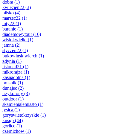
dobra
(1)
kwiecien22
(3)
pilsko
(4)
marzec22
(1)
luty22
(1)
baranie
(1)
diademowytour
(16)
wislokwielki
(1)
jamna
(2)
styczen22
(1)
bukowinskiwierch
(1)
zdynia
(1)
listopad21
(1)
mikrorajza
(1)
kasnadolna
(1)
brusnik
(1)
dunajec
(2)
trzykorony
(3)
outdoor
(1)
skamienialemiasto
(1)
lysica
(1)
goryswietokrzyskie
(1)
knsgp
(44)
gorlice
(1)
czernichow
(1)