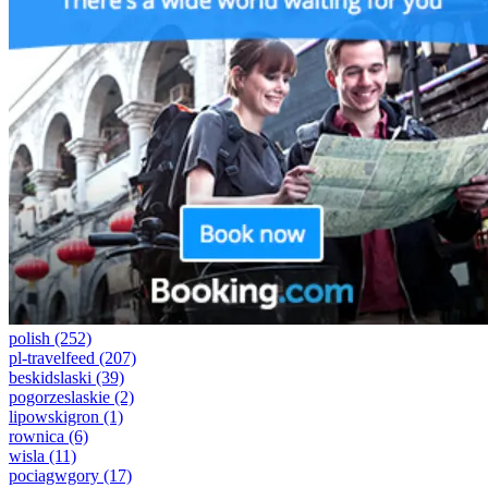
polish
(252)
pl-travelfeed
(207)
beskidslaski
(39)
pogorzeslaskie
(2)
lipowskigron
(1)
rownica
(6)
wisla
(11)
pociagwgory
(17)