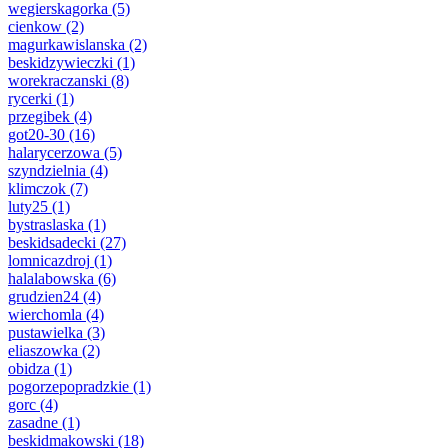
wegierskagorka
(5)
cienkow
(2)
magurkawislanska
(2)
beskidzywieczki
(1)
worekraczanski
(8)
rycerki
(1)
przegibek
(4)
got20-30
(16)
halarycerzowa
(5)
szyndzielnia
(4)
klimczok
(7)
luty25
(1)
bystraslaska
(1)
beskidsadecki
(27)
lomnicazdroj
(1)
halalabowska
(6)
grudzien24
(4)
wierchomla
(4)
pustawielka
(3)
eliaszowka
(2)
obidza
(1)
pogorzepopradzkie
(1)
gorc
(4)
zasadne
(1)
beskidmakowski
(18)