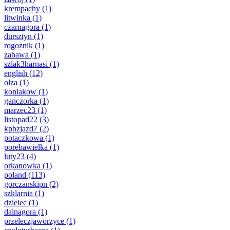
krempachy
(1)
litwinka
(1)
czarnagora
(1)
dursztyn
(1)
rogoznik
(1)
zabawa
(1)
szlak3harnasi
(1)
english
(12)
olza
(1)
koniakow
(1)
ganczorka
(1)
marzec23
(1)
listopad22
(3)
kpbzjazd7
(2)
potaczkowa
(1)
porebawielka
(1)
luty23
(4)
orkanowka
(1)
poland
(113)
gorczanskipn
(2)
szklarnia
(1)
dzielec
(1)
dalnagora
(1)
przeleczjaworzyce
(1)