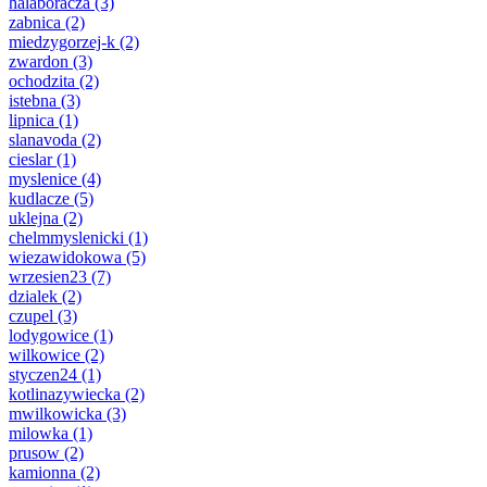
halaboracza
(3)
zabnica
(2)
miedzygorzej-k
(2)
zwardon
(3)
ochodzita
(2)
istebna
(3)
lipnica
(1)
slanavoda
(2)
cieslar
(1)
myslenice
(4)
kudlacze
(5)
uklejna
(2)
chelmmyslenicki
(1)
wiezawidokowa
(5)
wrzesien23
(7)
dzialek
(2)
czupel
(3)
lodygowice
(1)
wilkowice
(2)
styczen24
(1)
kotlinazywiecka
(2)
mwilkowicka
(3)
milowka
(1)
prusow
(2)
kamionna
(2)