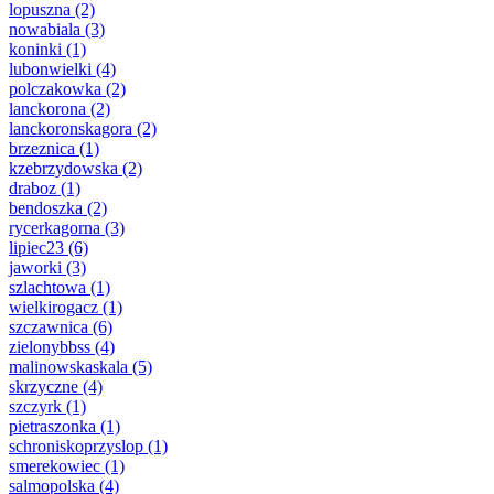
lopuszna
(2)
nowabiala
(3)
koninki
(1)
lubonwielki
(4)
polczakowka
(2)
lanckorona
(2)
lanckoronskagora
(2)
brzeznica
(1)
kzebrzydowska
(2)
draboz
(1)
bendoszka
(2)
rycerkagorna
(3)
lipiec23
(6)
jaworki
(3)
szlachtowa
(1)
wielkirogacz
(1)
szczawnica
(6)
zielonybbss
(4)
malinowskaskala
(5)
skrzyczne
(4)
szczyrk
(1)
pietraszonka
(1)
schroniskoprzyslop
(1)
smerekowiec
(1)
salmopolska
(4)