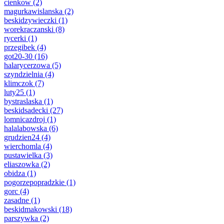
cienkow
(2)
magurkawislanska
(2)
beskidzywieczki
(1)
worekraczanski
(8)
rycerki
(1)
przegibek
(4)
got20-30
(16)
halarycerzowa
(5)
szyndzielnia
(4)
klimczok
(7)
luty25
(1)
bystraslaska
(1)
beskidsadecki
(27)
lomnicazdroj
(1)
halalabowska
(6)
grudzien24
(4)
wierchomla
(4)
pustawielka
(3)
eliaszowka
(2)
obidza
(1)
pogorzepopradzkie
(1)
gorc
(4)
zasadne
(1)
beskidmakowski
(18)
parszywka
(2)