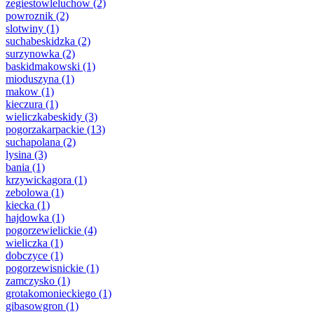
zegiestowleluchow
(2)
powroznik
(2)
slotwiny
(1)
suchabeskidzka
(2)
surzynowka
(2)
baskidmakowski
(1)
mioduszyna
(1)
makow
(1)
kieczura
(1)
wieliczkabeskidy
(3)
pogorzakarpackie
(13)
suchapolana
(2)
lysina
(3)
bania
(1)
krzywickagora
(1)
zebolowa
(1)
kiecka
(1)
hajdowka
(1)
pogorzewielickie
(4)
wieliczka
(1)
dobczyce
(1)
pogorzewisnickie
(1)
zamczysko
(1)
grotakomonieckiego
(1)
gibasowgron
(1)