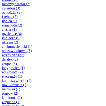
miedzygorzej-k
(2)
zwardon
(3)
ochodzita
(2)
istebna
(3)
lipnica
(1)
slanavoda
(2)
cieslar
(1)
myslenice
(4)
kudlacze
(5)
uklejna
(2)
chelmmyslenicki
(1)
wiezawidokowa
(5)
wrzesien23
(7)
dzialek
(2)
czupel
(3)
lodygowice
(1)
wilkowice
(2)
styczen24
(1)
kotlinazywiecka
(2)
mwilkowicka
(3)
milowka
(1)
prusow
(2)
kamionna
(2)
zegocina
(1)