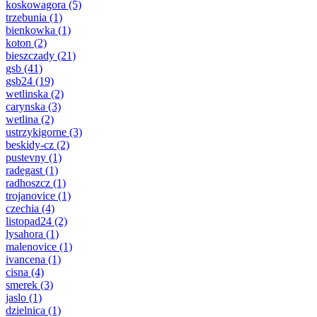
koskowagora
(5)
trzebunia
(1)
bienkowka
(1)
koton
(2)
bieszczady
(21)
gsb
(41)
gsb24
(19)
wetlinska
(2)
carynska
(3)
wetlina
(2)
ustrzykigorne
(3)
beskidy-cz
(2)
pustevny
(1)
radegast
(1)
radhoszcz
(1)
trojanovice
(1)
czechia
(4)
listopad24
(2)
lysahora
(1)
malenovice
(1)
ivancena
(1)
cisna
(4)
smerek
(3)
jaslo
(1)
dzielnica
(1)