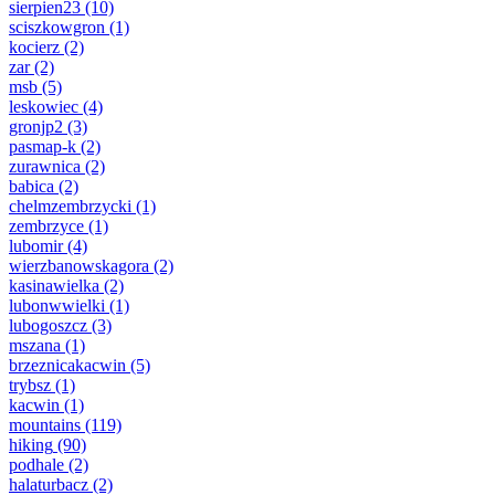
sierpien23
(10)
sciszkowgron
(1)
kocierz
(2)
zar
(2)
msb
(5)
leskowiec
(4)
gronjp2
(3)
pasmap-k
(2)
zurawnica
(2)
babica
(2)
chelmzembrzycki
(1)
zembrzyce
(1)
lubomir
(4)
wierzbanowskagora
(2)
kasinawielka
(2)
lubonwwielki
(1)
lubogoszcz
(3)
mszana
(1)
brzeznicakacwin
(5)
trybsz
(1)
kacwin
(1)
mountains
(119)
hiking
(90)
podhale
(2)
halaturbacz
(2)