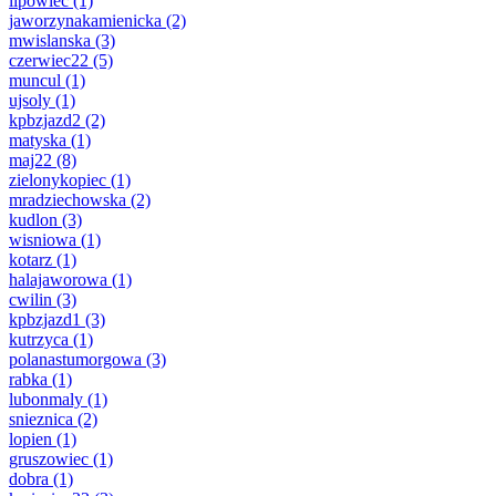
lipowiec
(1)
jaworzynakamienicka
(2)
mwislanska
(3)
czerwiec22
(5)
muncul
(1)
ujsoly
(1)
kpbzjazd2
(2)
matyska
(1)
maj22
(8)
zielonykopiec
(1)
mradziechowska
(2)
kudlon
(3)
wisniowa
(1)
kotarz
(1)
halajaworowa
(1)
cwilin
(3)
kpbzjazd1
(3)
kutrzyca
(1)
polanastumorgowa
(3)
rabka
(1)
lubonmaly
(1)
snieznica
(2)
lopien
(1)
gruszowiec
(1)
dobra
(1)