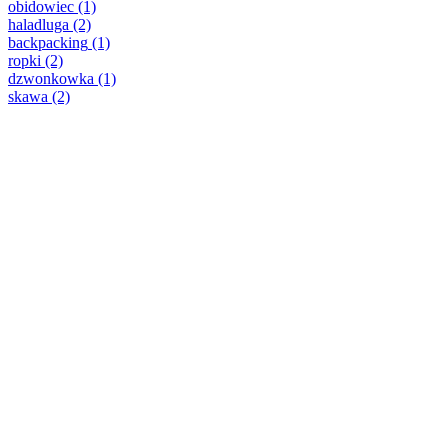
obidowiec
(1)
haladluga
(2)
backpacking
(1)
ropki
(2)
dzwonkowka
(1)
skawa
(2)