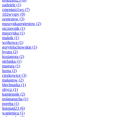
grudzien23
(8)
zadziele
(1)
cmentarz1ws
(7)
102wyspy
(9)
zegiestow
(3)
muszynkazegiestow
(2)
szczawnik
(1)
muszynka
(1)
malnik
(1)
wojkowa
(1)
goryleluchowskie
(1)
bystra
(2)
koziagora
(2)
stefanka
(1)
magura
(1)
luzna
(2)
ciezkowice
(3)
malastow
(2)
blechnarka
(1)
obycz
(1)
kamiennik
(2)
polanasucha
(1)
poreba
(1)
listopad23
(6)
wapienica
(1)