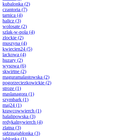
kubalonka
(2)
czantoria
(7)
tarnica
(4)
halicz
(3)
wolosate
(2)
szlak-w-pola
(4)
zlockie
(2)
muszyna
(4)
kwiecien24
(5)
lackowa
(4)
huzary
(2)
wysowa
(6)
skwirtne
(2)
maguramalastowska
(2)
pogorzeciezkowickie
(2)
stroze
(1)
maslanagora
(1)
szymbark
(1)
maj24
(1)
krawcowwierch
(1)
halalipowska
(3)
redykalnywierch
(4)
zlatna
(3)
sidzinajablonka
(3)
jablonka
(1)