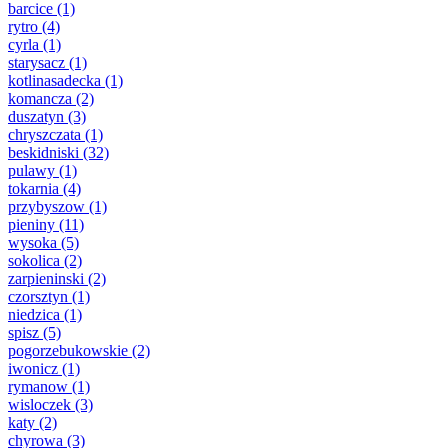
barcice
(1)
rytro
(4)
cyrla
(1)
starysacz
(1)
kotlinasadecka
(1)
komancza
(2)
duszatyn
(3)
chryszczata
(1)
beskidniski
(32)
pulawy
(1)
tokarnia
(4)
przybyszow
(1)
pieniny
(11)
wysoka
(5)
sokolica
(2)
zarpieninski
(2)
czorsztyn
(1)
niedzica
(1)
spisz
(5)
pogorzebukowskie
(2)
iwonicz
(1)
rymanow
(1)
wisloczek
(3)
katy
(2)
chyrowa
(3)