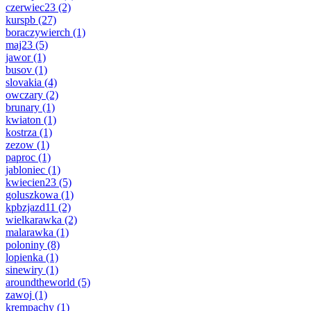
czerwiec23
(2)
kurspb
(27)
boraczywierch
(1)
maj23
(5)
jawor
(1)
busov
(1)
slovakia
(4)
owczary
(2)
brunary
(1)
kwiaton
(1)
kostrza
(1)
zezow
(1)
paproc
(1)
jabloniec
(1)
kwiecien23
(5)
goluszkowa
(1)
kpbzjazd11
(2)
wielkarawka
(2)
malarawka
(1)
poloniny
(8)
lopienka
(1)
sinewiry
(1)
aroundtheworld
(5)
zawoj
(1)
krempachy
(1)