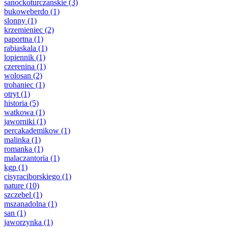
sanockoturczanskie
(3)
bukoweberdo
(1)
slonny
(1)
krzemieniec
(2)
paportna
(1)
rabiaskala
(1)
lopiennik
(1)
czerenina
(1)
wolosan
(2)
trohaniec
(1)
otryt
(1)
historia
(5)
watkowa
(1)
jaworniki
(1)
percakademikow
(1)
malinka
(1)
romanka
(1)
malaczantoria
(1)
kgp
(1)
cisyraciborskiego
(1)
nature
(10)
szczebel
(1)
mszanadolna
(1)
san
(1)
jaworzynka
(1)