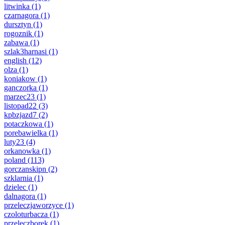
litwinka
(1)
czarnagora
(1)
dursztyn
(1)
rogoznik
(1)
zabawa
(1)
szlak3harnasi
(1)
english
(12)
olza
(1)
koniakow
(1)
ganczorka
(1)
marzec23
(1)
listopad22
(3)
kpbzjazd7
(2)
potaczkowa
(1)
porebawielka
(1)
luty23
(4)
orkanowka
(1)
poland
(113)
gorczanskipn
(2)
szklarnia
(1)
dzielec
(1)
dalnagora
(1)
przeleczjaworzyce
(1)
czoloturbacza
(1)
przeleczborek
(1)