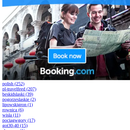
polish
(252)
pl-travelfeed
(207)
beskidslaski
(39)
pogorzeslaskie
(2)
lipowskigron
(1)
rownica
(6)
wisla
(11)
pociagwgory
(17)
got30-40
(15)