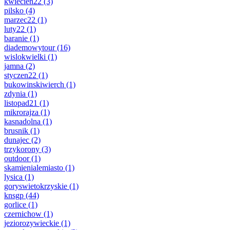
kwiecien22
(3)
pilsko
(4)
marzec22
(1)
luty22
(1)
baranie
(1)
diademowytour
(16)
wislokwielki
(1)
jamna
(2)
styczen22
(1)
bukowinskiwierch
(1)
zdynia
(1)
listopad21
(1)
mikrorajza
(1)
kasnadolna
(1)
brusnik
(1)
dunajec
(2)
trzykorony
(3)
outdoor
(1)
skamienialemiasto
(1)
lysica
(1)
goryswietokrzyskie
(1)
knsgp
(44)
gorlice
(1)
czernichow
(1)
jeziorozywieckie
(1)