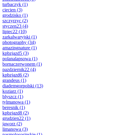
turbaczyk
(1)
ciecien
(3)
grodzisko
(1)
szczyrzyc
(2)
styczen23
(4)
lipiec22
(10)
zarkalwaryjski
(1)
photography
(34)
amazingnature
(1)
kpbzjazd5
(3)
polanalapsowa
(1)
bornaczerwonem
(1)
pazdziernik22
(4)
kpbzjazd6
(2)
grandeus
(1)
diademgorpolski
(13)
koziarz
(1)
blyszcz
(1)
tylmanowa
(1)
beresnik
(1)
kpbzjazd8
(2)
grudzien22
(1)
jaworz
(2)
limanowa
(3)
pasmolososinskie
(1)