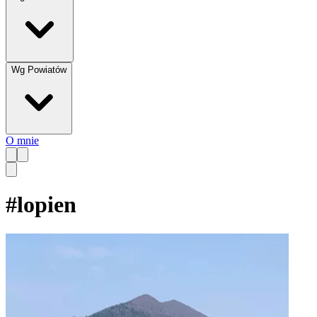
Wg Powiatów
O mnie
#
lopien