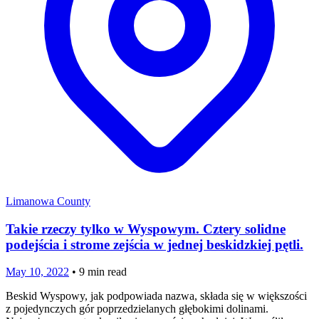
Limanowa County
Takie rzeczy tylko w Wyspowym. Cztery solidne
podejścia i strome zejścia w jednej beskidzkiej pętli.
May 10, 2022
•
9
min read
Beskid Wyspowy, jak podpowiada nazwa, składa się w większości
z pojedynczych gór poprzedzielanych głębokimi dolinami.