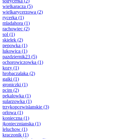
solrycerka
(2)
wielkaracza
(5)
wielkarycerzowa
(2)
rycerka
(1)
mladahora
(1)
rachowiec
(2)
sol
(1)
skielek
(2)
pepowka
(1)
lukowica
(1)
pazdziernik23
(5)
ochorowiczowka
(1)
kozy
(1)
hrobaczalaka
(2)
gaiki
(1)
groniczki
(1)
pcim
(2)
pekalowka
(1)
sularzowka
(1)
trzykopcewislanskie
(3)
orlowa
(1)
konieczna
(1)
jkoniecznianska
(1)
leluchow
(1)
kraczonik
(1)