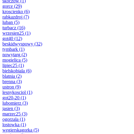
skoczow
(1)
gorce
(29)
kroscienko
(6)
rabkazdroj
(7)
luban
(5)
turbacz
(16)
wrzesien25
(1)
got40
(12)
beskidwyspowy
(32)
tymbark
(1)
nowytarg
(2)
mogielica
(5)
lipiec25
(1)
bielskobiala
(6)
blatnia
(2)
brenna
(3)
ustron
(9)
lesnykosciol
(1)
got20-20
(1)
lubomierz
(3)
jasien
(3)
marzec25
(3)
ogorzala
(1)
lostowka
(1)
wegierskagorka
(5)