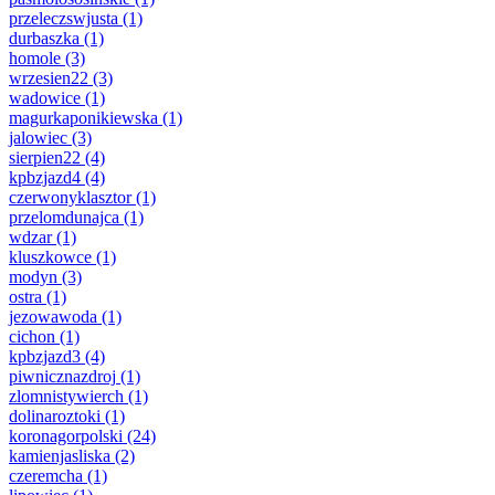
przeleczswjusta
(1)
durbaszka
(1)
homole
(3)
wrzesien22
(3)
wadowice
(1)
magurkaponikiewska
(1)
jalowiec
(3)
sierpien22
(4)
kpbzjazd4
(4)
czerwonyklasztor
(1)
przelomdunajca
(1)
wdzar
(1)
kluszkowce
(1)
modyn
(3)
ostra
(1)
jezowawoda
(1)
cichon
(1)
kpbzjazd3
(4)
piwnicznazdroj
(1)
zlomnistywierch
(1)
dolinaroztoki
(1)
koronagorpolski
(24)
kamienjasliska
(2)
czeremcha
(1)