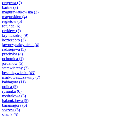
cergowa
(2)
bartne
(3)
magurawatkowska
(3)
magurskipn
(4)
regietow
(5)
rotunda
(6)
cerkiew
(7)
krynicazdroj
(9)
koziezebro
(3)
jaworzynakrynicka
(4)
radziejowa
(5)
przehyba
(4)
ochotnica
(1)
jordanow
(5)
starewierchy
(2)
beskidzywiecki
(43)
markoweszczawiny
(7)
babiagora
(11)
polica
(5)
rysianka
(6)
medralowa
(3)
halamiziowa
(5)
baraniagora
(6)
soszow
(5)
stozek
(5)