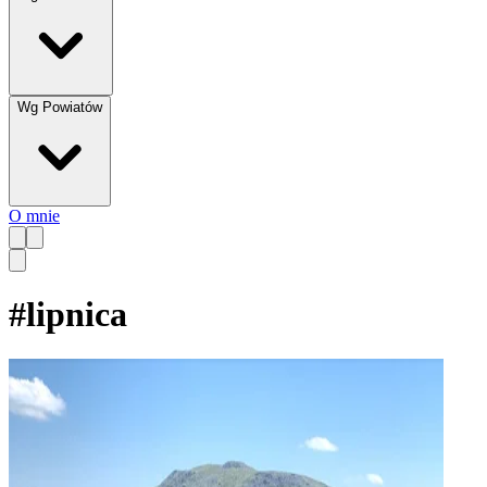
Wg Powiatów
O mnie
#
lipnica