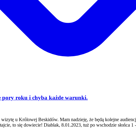
ie pory roku i chyba każde warunki.
wizytę u Królowej Beskidów. Mam nadzieję, że będą kolejne audiencje
jcie, to się dowiecie! Diablak, 8.01.2023, tuż po wschodzie słońca 1 -