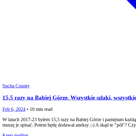
Sucha County
15,5 razy na Babiej Górze. Wszystkie szlaki, wszystk
Feb 6, 2024
•
10
min read
W latach 2017-23 byłem 15,5 razy na Babiej Górze i pamiętam każdą 
muszę je spisać. Potem będę dodawał aneksy ;-) A skąd te "pół"? Czyta
Keep reading