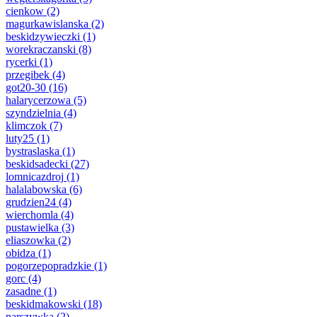
cienkow
(2)
magurkawislanska
(2)
beskidzywieczki
(1)
worekraczanski
(8)
rycerki
(1)
przegibek
(4)
got20-30
(16)
halarycerzowa
(5)
szyndzielnia
(4)
klimczok
(7)
luty25
(1)
bystraslaska
(1)
beskidsadecki
(27)
lomnicazdroj
(1)
halalabowska
(6)
grudzien24
(4)
wierchomla
(4)
pustawielka
(3)
eliaszowka
(2)
obidza
(1)
pogorzepopradzkie
(1)
gorc
(4)
zasadne
(1)
beskidmakowski
(18)
parszywka
(2)