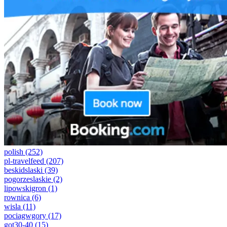
polish
(252)
pl-travelfeed
(207)
beskidslaski
(39)
pogorzeslaskie
(2)
lipowskigron
(1)
rownica
(6)
wisla
(11)
pociagwgory
(17)
got30-40
(15)