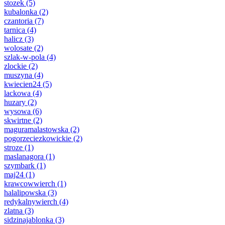
stozek
(5)
kubalonka
(2)
czantoria
(7)
tarnica
(4)
halicz
(3)
wolosate
(2)
szlak-w-pola
(4)
zlockie
(2)
muszyna
(4)
kwiecien24
(5)
lackowa
(4)
huzary
(2)
wysowa
(6)
skwirtne
(2)
maguramalastowska
(2)
pogorzeciezkowickie
(2)
stroze
(1)
maslanagora
(1)
szymbark
(1)
maj24
(1)
krawcowwierch
(1)
halalipowska
(3)
redykalnywierch
(4)
zlatna
(3)
sidzinajablonka
(3)