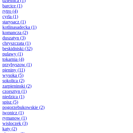
dzielnica
(1)
barcice
(1)
rytro
(4)
cyrla
(1)
starysacz
(1)
kotlinasadecka
(1)
komancza
(2)
duszatyn
(3)
chryszczata
(1)
beskidniski
(32)
pulawy
(1)
tokarnia
(4)
przybyszow
(1)
pieniny
(11)
wysoka
(5)
sokolica
(2)
zarpieninski
(2)
czorsztyn
(1)
niedzica
(1)
spisz
(5)
pogorzebukowskie
(2)
iwonicz
(1)
rymanow
(1)
wisloczek
(3)
katy
(2)