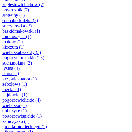
zegiestowleluchow
(2)
powroznik
(2)
slotwiny
(1)
suchabeskidzka
(2)
surzynowka
(2)
baskidmakowski
(1)
mioduszyna
(1)
makow
(1)
kieczura
(1)
wieliczkabeskidy
(3)
pogorzakarpackie
(13)
suchapolana
(2)
lysina
(3)
bania
(1)
krzywickagora
(1)
zebolowa
(1)
kiecka
(1)
hajdowka
(1)
pogorzewielickie
(4)
wieliczka
(1)
dobczyce
(1)
pogorzewisnickie
(1)
zamczysko
(1)
grotakomonieckiego
(1)
gibasowgron
(1)