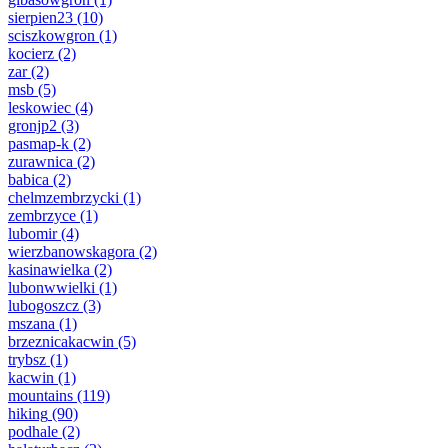
sierpien23
(10)
sciszkowgron
(1)
kocierz
(2)
zar
(2)
msb
(5)
leskowiec
(4)
gronjp2
(3)
pasmap-k
(2)
zurawnica
(2)
babica
(2)
chelmzembrzycki
(1)
zembrzyce
(1)
lubomir
(4)
wierzbanowskagora
(2)
kasinawielka
(2)
lubonwwielki
(1)
lubogoszcz
(3)
mszana
(1)
brzeznicakacwin
(5)
trybsz
(1)
kacwin
(1)
mountains
(119)
hiking
(90)
podhale
(2)