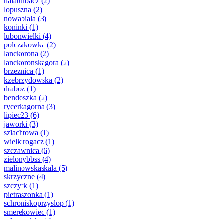
halaturbacz
(2)
lopuszna
(2)
nowabiala
(3)
koninki
(1)
lubonwielki
(4)
polczakowka
(2)
lanckorona
(2)
lanckoronskagora
(2)
brzeznica
(1)
kzebrzydowska
(2)
draboz
(1)
bendoszka
(2)
rycerkagorna
(3)
lipiec23
(6)
jaworki
(3)
szlachtowa
(1)
wielkirogacz
(1)
szczawnica
(6)
zielonybbss
(4)
malinowskaskala
(5)
skrzyczne
(4)
szczyrk
(1)
pietraszonka
(1)
schroniskoprzyslop
(1)
smerekowiec
(1)