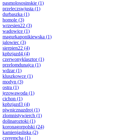
pasmolososinskie
(1)
przeleczswjusta
(1)
durbaszka
(1)
homole
(3)
wrzesien22
(3)
wadowice
(1)
magurkaponikiewska
(1)
jalowiec
(3)
sierpien22
(4)
kpbzjazd4
(4)
czerwonyklasztor
(1)
przelomdunajca
(1)
wdzar
(1)
kluszkowce
(1)
modyn
(3)
ostra
(1)
jezowawoda
(1)
cichon
(1)
kpbzjazd3
(4)
piwnicznazdroj
(1)
zlomnistywierch
(1)
dolinaroztoki
(1)
koronagorpolski
(24)
kamienjasliska
(2)
czeremcha
(1)