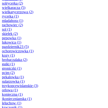
solrycerka
(2)
wielkaracza
(5)
wielkarycerzowa
(2)
rycerka
(1)
mladahora
(1)
rachowiec
(2)
sol
(1)
skielek
(2)
pepowka
(1)
lukowica
(1)
pazdziernik23
(5)
ochorowiczowka
(1)
kozy
(1)
hrobaczalaka
(2)
gaiki
(1)
groniczki
(1)
pcim
(2)
pekalowka
(1)
sularzowka
(1)
trzykopcewislanskie
(3)
orlowa
(1)
konieczna
(1)
jkoniecznianska
(1)
leluchow
(1)
kraczonik
(1)