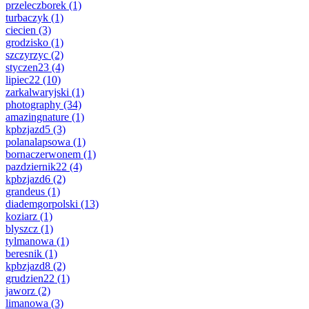
przeleczborek
(1)
turbaczyk
(1)
ciecien
(3)
grodzisko
(1)
szczyrzyc
(2)
styczen23
(4)
lipiec22
(10)
zarkalwaryjski
(1)
photography
(34)
amazingnature
(1)
kpbzjazd5
(3)
polanalapsowa
(1)
bornaczerwonem
(1)
pazdziernik22
(4)
kpbzjazd6
(2)
grandeus
(1)
diademgorpolski
(13)
koziarz
(1)
blyszcz
(1)
tylmanowa
(1)
beresnik
(1)
kpbzjazd8
(2)
grudzien22
(1)
jaworz
(2)
limanowa
(3)