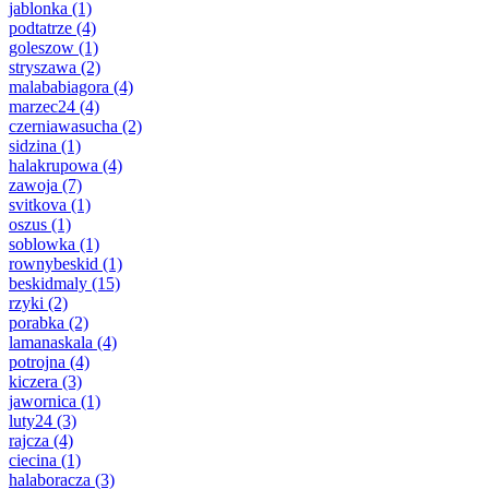
jablonka
(1)
podtatrze
(4)
goleszow
(1)
stryszawa
(2)
malababiagora
(4)
marzec24
(4)
czerniawasucha
(2)
sidzina
(1)
halakrupowa
(4)
zawoja
(7)
svitkova
(1)
oszus
(1)
soblowka
(1)
rownybeskid
(1)
beskidmaly
(15)
rzyki
(2)
porabka
(2)
lamanaskala
(4)
potrojna
(4)
kiczera
(3)
jawornica
(1)
luty24
(3)
rajcza
(4)
ciecina
(1)
halaboracza
(3)