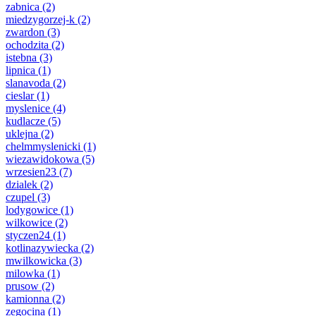
zabnica
(2)
miedzygorzej-k
(2)
zwardon
(3)
ochodzita
(2)
istebna
(3)
lipnica
(1)
slanavoda
(2)
cieslar
(1)
myslenice
(4)
kudlacze
(5)
uklejna
(2)
chelmmyslenicki
(1)
wiezawidokowa
(5)
wrzesien23
(7)
dzialek
(2)
czupel
(3)
lodygowice
(1)
wilkowice
(2)
styczen24
(1)
kotlinazywiecka
(2)
mwilkowicka
(3)
milowka
(1)
prusow
(2)
kamionna
(2)
zegocina
(1)