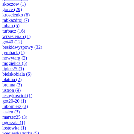
skoczow
(1)
gorce
(29)
kroscienko
(6)
rabkazdroj
(7)
luban
(5)
turbacz
(16)
wrzesien25
(1)
got40
(12)
beskidwyspowy
(32)
tymbark
(1)
nowytarg
(2)
mogielica
(5)
lipiec25
(1)
bielskobiala
(6)
blatnia
(2)
brenna
(3)
ustron
(9)
lesnykosciol
(1)
got20-20
(1)
lubomierz
(3)
jasien
(3)
marzec25
(3)
ogorzala
(1)
lostowka
(1)
wegierskagorka
(5)