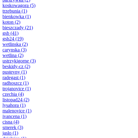
koskowagora
(5)
trzebunia
(1)
bienkowka
(1)
koton
(2)
bieszczady
(21)
gsb
(41)
gsb24
(19)
wetlinska
(2)
carynska
(3)
wetlina
(2)
ustrzykigorne
(3)
beskidy-cz
(2)
pustevny
(1)
radegast
(1)
radhoszcz
(1)
trojanovice
(1)
czechia
(4)
listopad24
(2)
lysahora
(1)
malenovice
(1)
ivancena
(1)
cisna
(4)
smerek
(3)
jaslo
(1)