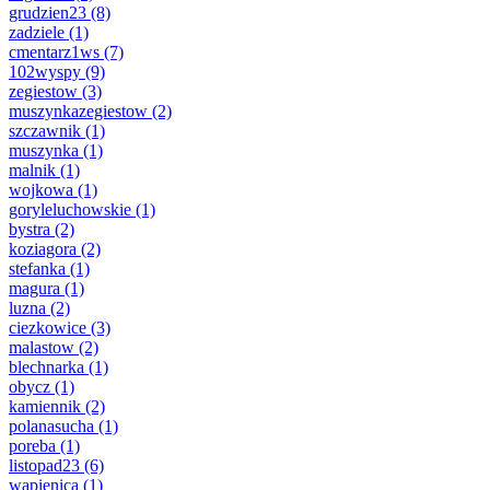
grudzien23
(8)
zadziele
(1)
cmentarz1ws
(7)
102wyspy
(9)
zegiestow
(3)
muszynkazegiestow
(2)
szczawnik
(1)
muszynka
(1)
malnik
(1)
wojkowa
(1)
goryleluchowskie
(1)
bystra
(2)
koziagora
(2)
stefanka
(1)
magura
(1)
luzna
(2)
ciezkowice
(3)
malastow
(2)
blechnarka
(1)
obycz
(1)
kamiennik
(2)
polanasucha
(1)
poreba
(1)
listopad23
(6)
wapienica
(1)