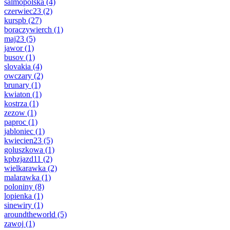
salmopolska
(4)
czerwiec23
(2)
kurspb
(27)
boraczywierch
(1)
maj23
(5)
jawor
(1)
busov
(1)
slovakia
(4)
owczary
(2)
brunary
(1)
kwiaton
(1)
kostrza
(1)
zezow
(1)
paproc
(1)
jabloniec
(1)
kwiecien23
(5)
goluszkowa
(1)
kpbzjazd11
(2)
wielkarawka
(2)
malarawka
(1)
poloniny
(8)
lopienka
(1)
sinewiry
(1)
aroundtheworld
(5)
zawoj
(1)