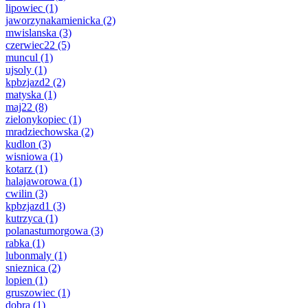
lipowiec
(1)
jaworzynakamienicka
(2)
mwislanska
(3)
czerwiec22
(5)
muncul
(1)
ujsoly
(1)
kpbzjazd2
(2)
matyska
(1)
maj22
(8)
zielonykopiec
(1)
mradziechowska
(2)
kudlon
(3)
wisniowa
(1)
kotarz
(1)
halajaworowa
(1)
cwilin
(3)
kpbzjazd1
(3)
kutrzyca
(1)
polanastumorgowa
(3)
rabka
(1)
lubonmaly
(1)
snieznica
(2)
lopien
(1)
gruszowiec
(1)
dobra
(1)