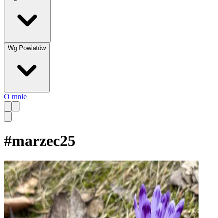
Wg Powiatów
O mnie
#
marzec25