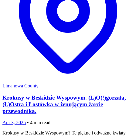
Limanowa County
Krokusy w Beskidzie Wyspowym. (Ł)O(!)gorzała,
(Ł)Ostra i Łostówka w żenującym żarcie
przewodnika.
Apr 3, 2025
•
4
min read
Krokusy w Beskidzie Wyspowym? Te piękne i odważne kwiaty,