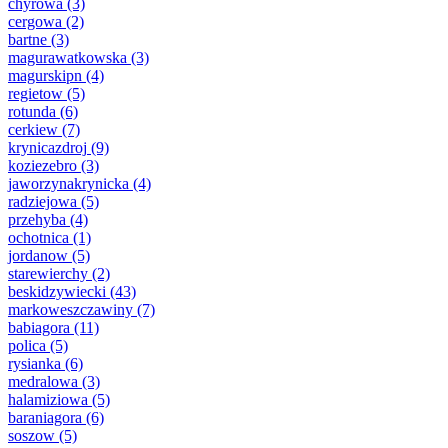
chyrowa
(3)
cergowa
(2)
bartne
(3)
magurawatkowska
(3)
magurskipn
(4)
regietow
(5)
rotunda
(6)
cerkiew
(7)
krynicazdroj
(9)
koziezebro
(3)
jaworzynakrynicka
(4)
radziejowa
(5)
przehyba
(4)
ochotnica
(1)
jordanow
(5)
starewierchy
(2)
beskidzywiecki
(43)
markoweszczawiny
(7)
babiagora
(11)
polica
(5)
rysianka
(6)
medralowa
(3)
halamiziowa
(5)
baraniagora
(6)
soszow
(5)