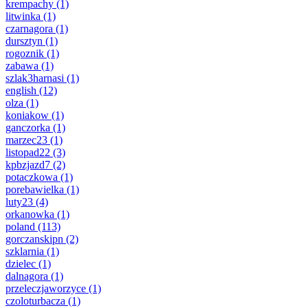
krempachy
(1)
litwinka
(1)
czarnagora
(1)
dursztyn
(1)
rogoznik
(1)
zabawa
(1)
szlak3harnasi
(1)
english
(12)
olza
(1)
koniakow
(1)
ganczorka
(1)
marzec23
(1)
listopad22
(3)
kpbzjazd7
(2)
potaczkowa
(1)
porebawielka
(1)
luty23
(4)
orkanowka
(1)
poland
(113)
gorczanskipn
(2)
szklarnia
(1)
dzielec
(1)
dalnagora
(1)
przeleczjaworzyce
(1)
czoloturbacza
(1)