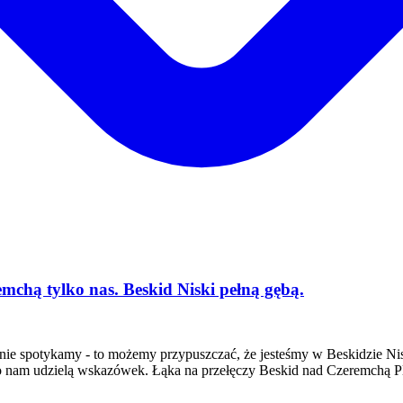
emchą tylko nas. Beskid Niski pełną gębą.
y nie spotykamy - to możemy przypuszczać, że jesteśmy w Beskidzie Ni
wno nam udzielą wskazówek. Łąka na przełęczy Beskid nad Czeremchą 