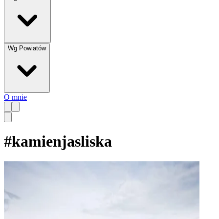
Wg Powiatów
O mnie
#
kamienjasliska