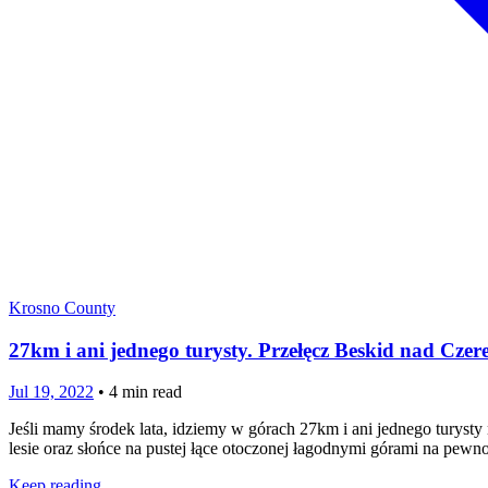
Krosno County
27km i ani jednego turysty. Przełęcz Beskid nad Czer
Jul 19, 2022
•
4
min read
Jeśli mamy środek lata, idziemy w górach 27km i ani jednego turyst
lesie oraz słońce na pustej łące otoczonej łagodnymi górami na pe
Keep reading