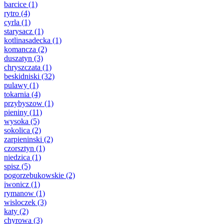
barcice
(1)
rytro
(4)
cyrla
(1)
starysacz
(1)
kotlinasadecka
(1)
komancza
(2)
duszatyn
(3)
chryszczata
(1)
beskidniski
(32)
pulawy
(1)
tokarnia
(4)
przybyszow
(1)
pieniny
(11)
wysoka
(5)
sokolica
(2)
zarpieninski
(2)
czorsztyn
(1)
niedzica
(1)
spisz
(5)
pogorzebukowskie
(2)
iwonicz
(1)
rymanow
(1)
wisloczek
(3)
katy
(2)
chyrowa
(3)