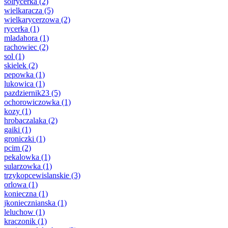
solrycerka
(2)
wielkaracza
(5)
wielkarycerzowa
(2)
rycerka
(1)
mladahora
(1)
rachowiec
(2)
sol
(1)
skielek
(2)
pepowka
(1)
lukowica
(1)
pazdziernik23
(5)
ochorowiczowka
(1)
kozy
(1)
hrobaczalaka
(2)
gaiki
(1)
groniczki
(1)
pcim
(2)
pekalowka
(1)
sularzowka
(1)
trzykopcewislanskie
(3)
orlowa
(1)
konieczna
(1)
jkoniecznianska
(1)
leluchow
(1)
kraczonik
(1)