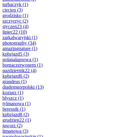
turbaczyk
(1)
ciecien
(3)
grodzisko
(1)
szczyrzyc
(2)
styczen23
(4)
lipiec22
(10)
zarkalwaryjski
(1)
photography
(34)
amazingnature
(1)
kpbzjazd5
(3)
polanalapsowa
(1)
bornaczerwonem
(1)
pazdziernik22
(4)
kpbzjazd6
(2)
grandeus
(1)
diademgorpolski
(13)
koziarz
(1)
blyszcz
(1)
tylmanowa
(1)
beresnik
(1)
kpbzjazd8
(2)
grudzien22
(1)
jaworz
(2)
limanowa
(3)
pasmolososinskie
(1)