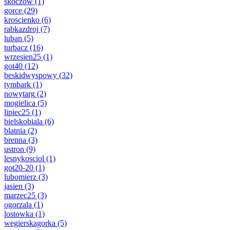
skoczow
(1)
gorce
(29)
kroscienko
(6)
rabkazdroj
(7)
luban
(5)
turbacz
(16)
wrzesien25
(1)
got40
(12)
beskidwyspowy
(32)
tymbark
(1)
nowytarg
(2)
mogielica
(5)
lipiec25
(1)
bielskobiala
(6)
blatnia
(2)
brenna
(3)
ustron
(9)
lesnykosciol
(1)
got20-20
(1)
lubomierz
(3)
jasien
(3)
marzec25
(3)
ogorzala
(1)
lostowka
(1)
wegierskagorka
(5)