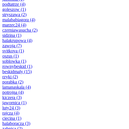
podtatrze
(4)
goleszow
(1)
stryszawa
(2)
malababiagora
(4)
marzec24
(4)
czerniawasucha
(2)
sidzina
(1)
halakrupowa
(4)
zawoja
(7)
svitkova
(1)
oszus
(1)
soblowka
(1)
rownybeskid
(1)
beskidmaly
(15)
rzyki
(2)
porabka
(2)
lamanaskala
(4)
potrojna
(4)
kiczera
(3)
jawornica
(1)
luty24
(3)
rajcza
(4)
ciecina
(1)
halaboracza
(3)
zabnica
(2)