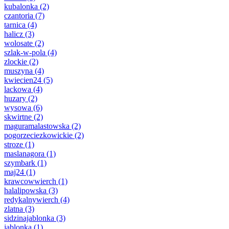
kubalonka
(2)
czantoria
(7)
tarnica
(4)
halicz
(3)
wolosate
(2)
szlak-w-pola
(4)
zlockie
(2)
muszyna
(4)
kwiecien24
(5)
lackowa
(4)
huzary
(2)
wysowa
(6)
skwirtne
(2)
maguramalastowska
(2)
pogorzeciezkowickie
(2)
stroze
(1)
maslanagora
(1)
szymbark
(1)
maj24
(1)
krawcowwierch
(1)
halalipowska
(3)
redykalnywierch
(4)
zlatna
(3)
sidzinajablonka
(3)
jablonka
(1)