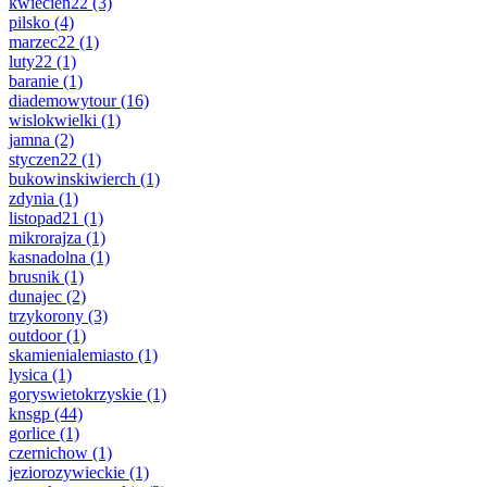
kwiecien22
(3)
pilsko
(4)
marzec22
(1)
luty22
(1)
baranie
(1)
diademowytour
(16)
wislokwielki
(1)
jamna
(2)
styczen22
(1)
bukowinskiwierch
(1)
zdynia
(1)
listopad21
(1)
mikrorajza
(1)
kasnadolna
(1)
brusnik
(1)
dunajec
(2)
trzykorony
(3)
outdoor
(1)
skamienialemiasto
(1)
lysica
(1)
goryswietokrzyskie
(1)
knsgp
(44)
gorlice
(1)
czernichow
(1)
jeziorozywieckie
(1)