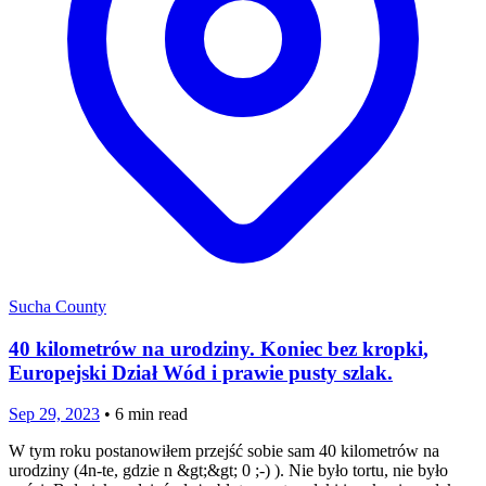
Sucha County
40 kilometrów na urodziny. Koniec bez kropki,
Europejski Dział Wód i prawie pusty szlak.
Sep 29, 2023
•
6
min read
W tym roku postanowiłem przejść sobie sam 40 kilometrów na
urodziny (4n-te, gdzie n &gt;&gt; 0 ;-) ). Nie było tortu, nie było