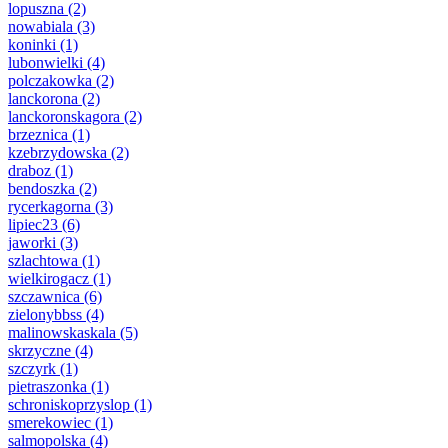
lopuszna
(2)
nowabiala
(3)
koninki
(1)
lubonwielki
(4)
polczakowka
(2)
lanckorona
(2)
lanckoronskagora
(2)
brzeznica
(1)
kzebrzydowska
(2)
draboz
(1)
bendoszka
(2)
rycerkagorna
(3)
lipiec23
(6)
jaworki
(3)
szlachtowa
(1)
wielkirogacz
(1)
szczawnica
(6)
zielonybbss
(4)
malinowskaskala
(5)
skrzyczne
(4)
szczyrk
(1)
pietraszonka
(1)
schroniskoprzyslop
(1)
smerekowiec
(1)
salmopolska
(4)