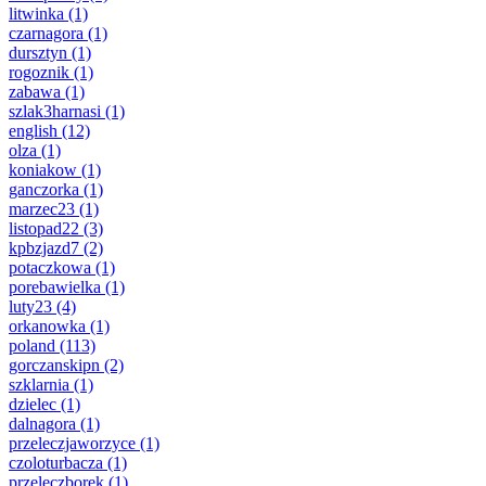
litwinka
(1)
czarnagora
(1)
dursztyn
(1)
rogoznik
(1)
zabawa
(1)
szlak3harnasi
(1)
english
(12)
olza
(1)
koniakow
(1)
ganczorka
(1)
marzec23
(1)
listopad22
(3)
kpbzjazd7
(2)
potaczkowa
(1)
porebawielka
(1)
luty23
(4)
orkanowka
(1)
poland
(113)
gorczanskipn
(2)
szklarnia
(1)
dzielec
(1)
dalnagora
(1)
przeleczjaworzyce
(1)
czoloturbacza
(1)
przeleczborek
(1)