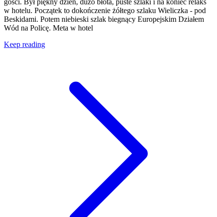
gości. Był piękny dzień, dużo błota, puste szlaki i na koniec relaks
w hotelu. Początek to dokończenie żółtego szlaku Wieliczka - pod
Beskidami. Potem niebieski szlak biegnący Europejskim Działem
Wód na Policę. Meta w hotel
Keep reading