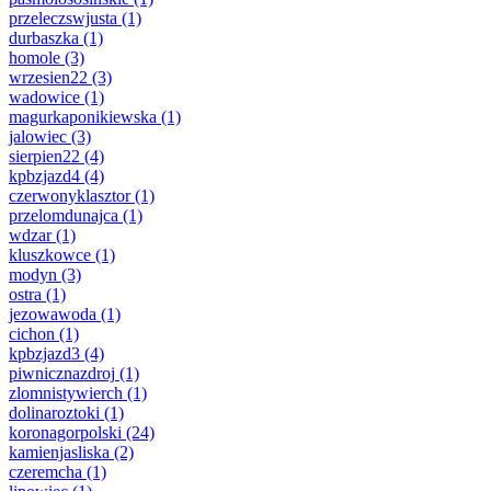
przeleczswjusta
(1)
durbaszka
(1)
homole
(3)
wrzesien22
(3)
wadowice
(1)
magurkaponikiewska
(1)
jalowiec
(3)
sierpien22
(4)
kpbzjazd4
(4)
czerwonyklasztor
(1)
przelomdunajca
(1)
wdzar
(1)
kluszkowce
(1)
modyn
(3)
ostra
(1)
jezowawoda
(1)
cichon
(1)
kpbzjazd3
(4)
piwnicznazdroj
(1)
zlomnistywierch
(1)
dolinaroztoki
(1)
koronagorpolski
(24)
kamienjasliska
(2)
czeremcha
(1)