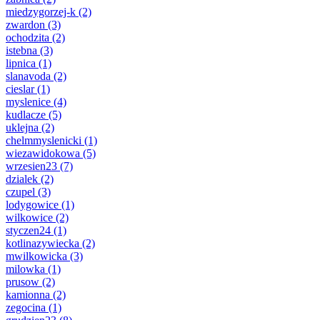
miedzygorzej-k
(2)
zwardon
(3)
ochodzita
(2)
istebna
(3)
lipnica
(1)
slanavoda
(2)
cieslar
(1)
myslenice
(4)
kudlacze
(5)
uklejna
(2)
chelmmyslenicki
(1)
wiezawidokowa
(5)
wrzesien23
(7)
dzialek
(2)
czupel
(3)
lodygowice
(1)
wilkowice
(2)
styczen24
(1)
kotlinazywiecka
(2)
mwilkowicka
(3)
milowka
(1)
prusow
(2)
kamionna
(2)
zegocina
(1)