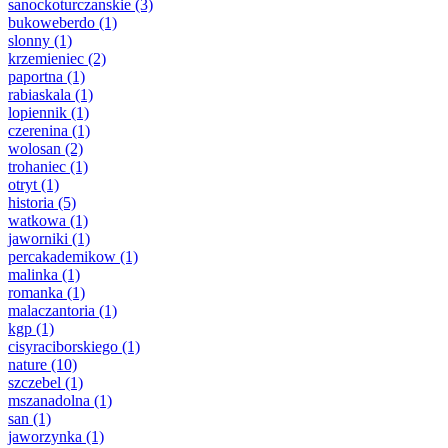
sanockoturczanskie
(3)
bukoweberdo
(1)
slonny
(1)
krzemieniec
(2)
paportna
(1)
rabiaskala
(1)
lopiennik
(1)
czerenina
(1)
wolosan
(2)
trohaniec
(1)
otryt
(1)
historia
(5)
watkowa
(1)
jaworniki
(1)
percakademikow
(1)
malinka
(1)
romanka
(1)
malaczantoria
(1)
kgp
(1)
cisyraciborskiego
(1)
nature
(10)
szczebel
(1)
mszanadolna
(1)
san
(1)
jaworzynka
(1)