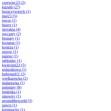
czerwiec23
(2)
kurspb
(27)
boraczywierch
(1)
maj23
(5)
jawor
(1)
busov
(1)
slovakia
(4)
owczary
(2)
brunary
(1)
kwiaton
(1)
kostrza
(1)
zezow
(1)
paproc
(1)
jabloniec
(1)
kwiecien23
(5)
goluszkowa
(1)
kpbzjazd11
(2)
wielkarawka
(2)
malarawka
(1)
poloniny
(8)
lopienka
(1)
sinewiry
(1)
aroundtheworld
(5)
zawoj
(1)
krempachy
(1)