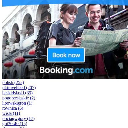
polish
(252)
pl-travelfeed
(207)
beskidslaski
(39)
pogorzeslaskie
(2)
lipowskigron
(1)
rownica
(6)
wisla
(11)
pociagwgory
(17)
got30-40
(15)