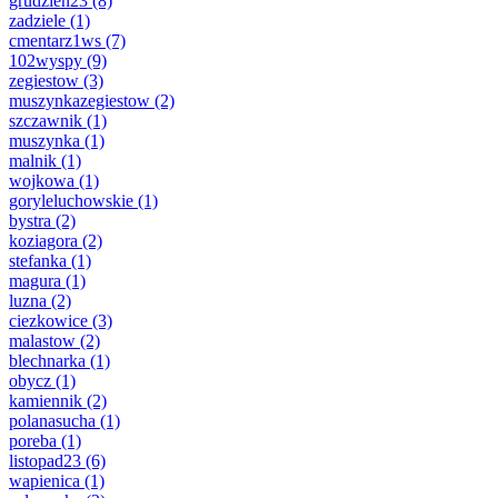
grudzien23
(8)
zadziele
(1)
cmentarz1ws
(7)
102wyspy
(9)
zegiestow
(3)
muszynkazegiestow
(2)
szczawnik
(1)
muszynka
(1)
malnik
(1)
wojkowa
(1)
goryleluchowskie
(1)
bystra
(2)
koziagora
(2)
stefanka
(1)
magura
(1)
luzna
(2)
ciezkowice
(3)
malastow
(2)
blechnarka
(1)
obycz
(1)
kamiennik
(2)
polanasucha
(1)
poreba
(1)
listopad23
(6)
wapienica
(1)