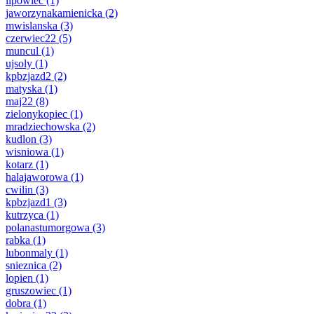
lipowiec
(1)
jaworzynakamienicka
(2)
mwislanska
(3)
czerwiec22
(5)
muncul
(1)
ujsoly
(1)
kpbzjazd2
(2)
matyska
(1)
maj22
(8)
zielonykopiec
(1)
mradziechowska
(2)
kudlon
(3)
wisniowa
(1)
kotarz
(1)
halajaworowa
(1)
cwilin
(3)
kpbzjazd1
(3)
kutrzyca
(1)
polanastumorgowa
(3)
rabka
(1)
lubonmaly
(1)
snieznica
(2)
lopien
(1)
gruszowiec
(1)
dobra
(1)