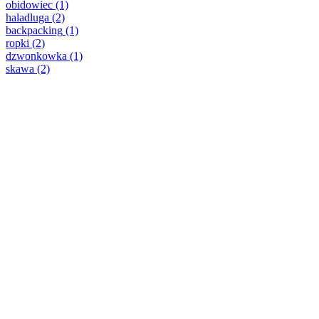
obidowiec
(1)
haladluga
(2)
backpacking
(1)
ropki
(2)
dzwonkowka
(1)
skawa
(2)