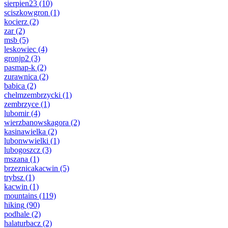
sierpien23
(10)
sciszkowgron
(1)
kocierz
(2)
zar
(2)
msb
(5)
leskowiec
(4)
gronjp2
(3)
pasmap-k
(2)
zurawnica
(2)
babica
(2)
chelmzembrzycki
(1)
zembrzyce
(1)
lubomir
(4)
wierzbanowskagora
(2)
kasinawielka
(2)
lubonwwielki
(1)
lubogoszcz
(3)
mszana
(1)
brzeznicakacwin
(5)
trybsz
(1)
kacwin
(1)
mountains
(119)
hiking
(90)
podhale
(2)
halaturbacz
(2)