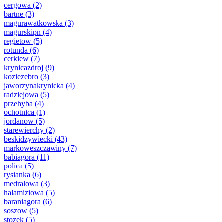
cergowa
(2)
bartne
(3)
magurawatkowska
(3)
magurskipn
(4)
regietow
(5)
rotunda
(6)
cerkiew
(7)
krynicazdroj
(9)
koziezebro
(3)
jaworzynakrynicka
(4)
radziejowa
(5)
przehyba
(4)
ochotnica
(1)
jordanow
(5)
starewierchy
(2)
beskidzywiecki
(43)
markoweszczawiny
(7)
babiagora
(11)
polica
(5)
rysianka
(6)
medralowa
(3)
halamiziowa
(5)
baraniagora
(6)
soszow
(5)
stozek
(5)