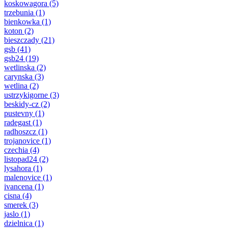
koskowagora
(5)
trzebunia
(1)
bienkowka
(1)
koton
(2)
bieszczady
(21)
gsb
(41)
gsb24
(19)
wetlinska
(2)
carynska
(3)
wetlina
(2)
ustrzykigorne
(3)
beskidy-cz
(2)
pustevny
(1)
radegast
(1)
radhoszcz
(1)
trojanovice
(1)
czechia
(4)
listopad24
(2)
lysahora
(1)
malenovice
(1)
ivancena
(1)
cisna
(4)
smerek
(3)
jaslo
(1)
dzielnica
(1)