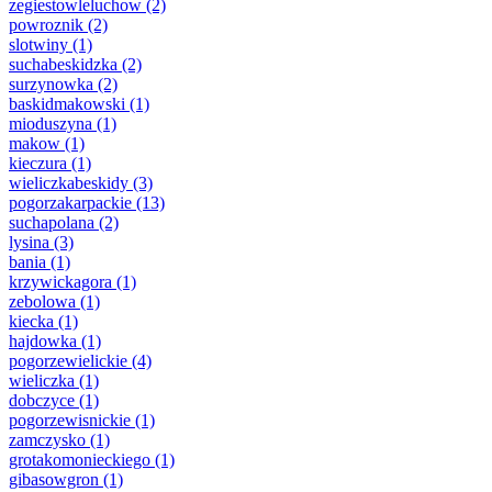
zegiestowleluchow
(2)
powroznik
(2)
slotwiny
(1)
suchabeskidzka
(2)
surzynowka
(2)
baskidmakowski
(1)
mioduszyna
(1)
makow
(1)
kieczura
(1)
wieliczkabeskidy
(3)
pogorzakarpackie
(13)
suchapolana
(2)
lysina
(3)
bania
(1)
krzywickagora
(1)
zebolowa
(1)
kiecka
(1)
hajdowka
(1)
pogorzewielickie
(4)
wieliczka
(1)
dobczyce
(1)
pogorzewisnickie
(1)
zamczysko
(1)
grotakomonieckiego
(1)
gibasowgron
(1)