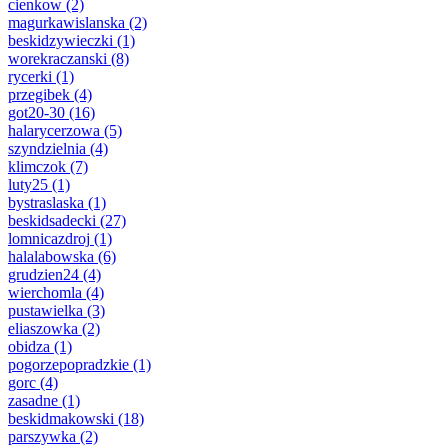
cienkow
(2)
magurkawislanska
(2)
beskidzywieczki
(1)
worekraczanski
(8)
rycerki
(1)
przegibek
(4)
got20-30
(16)
halarycerzowa
(5)
szyndzielnia
(4)
klimczok
(7)
luty25
(1)
bystraslaska
(1)
beskidsadecki
(27)
lomnicazdroj
(1)
halalabowska
(6)
grudzien24
(4)
wierchomla
(4)
pustawielka
(3)
eliaszowka
(2)
obidza
(1)
pogorzepopradzkie
(1)
gorc
(4)
zasadne
(1)
beskidmakowski
(18)
parszywka
(2)