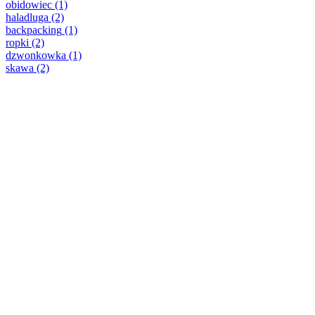
obidowiec
(1)
haladluga
(2)
backpacking
(1)
ropki
(2)
dzwonkowka
(1)
skawa
(2)