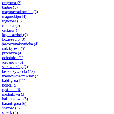
cergowa
(2)
bartne
(3)
magurawatkowska
(3)
magurskipn
(4)
regietow
(5)
rotunda
(6)
cerkiew
(7)
krynicazdroj
(9)
koziezebro
(3)
jaworzynakrynicka
(4)
radziejowa
(5)
przehyba
(4)
ochotnica
(1)
jordanow
(5)
starewierchy
(2)
beskidzywiecki
(43)
markoweszczawiny
(7)
babiagora
(11)
polica
(5)
rysianka
(6)
medralowa
(3)
halamiziowa
(5)
baraniagora
(6)
soszow
(5)
stozek
(5)