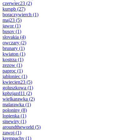
czerwiec23
(2)
kurspb
(27)
boraczywierch
(1)
maj23
(5)
jawor
(1)
busov
(1)
slovakia
(4)
owczary
(2)
brunary
(1)
kwiaton
(1)
kostrza
(1)
zezow
(1)
paproc
(1)
jabloniec
(1)
kwiecien23
(5)
goluszkowa
(1)
kpbzjazd11
(2)
wielkarawka
(2)
malarawka
(1)
poloniny
(8)
lopienka
(1)
sinewiry
(1)
aroundtheworld
(5)
zawoj
(1)
krempachy
(1)