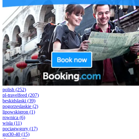
polish
(252)
pl-travelfeed
(207)
beskidslaski
(39)
pogorzeslaskie
(2)
lipowskigron
(1)
rownica
(6)
wisla
(11)
pociagwgory
(17)
got30-40
(15)