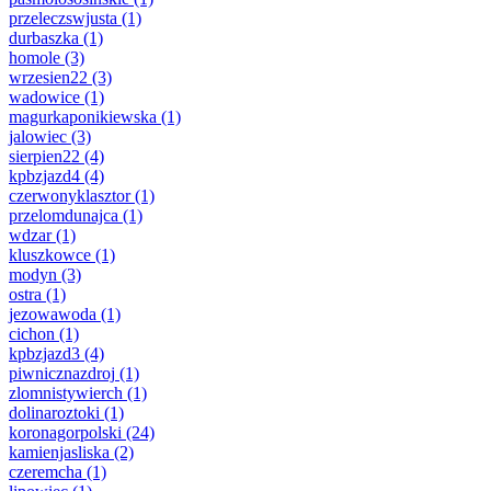
przeleczswjusta
(1)
durbaszka
(1)
homole
(3)
wrzesien22
(3)
wadowice
(1)
magurkaponikiewska
(1)
jalowiec
(3)
sierpien22
(4)
kpbzjazd4
(4)
czerwonyklasztor
(1)
przelomdunajca
(1)
wdzar
(1)
kluszkowce
(1)
modyn
(3)
ostra
(1)
jezowawoda
(1)
cichon
(1)
kpbzjazd3
(4)
piwnicznazdroj
(1)
zlomnistywierch
(1)
dolinaroztoki
(1)
koronagorpolski
(24)
kamienjasliska
(2)
czeremcha
(1)