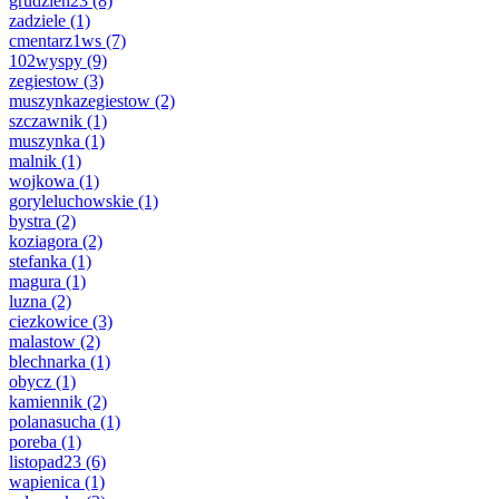
grudzien23
(8)
zadziele
(1)
cmentarz1ws
(7)
102wyspy
(9)
zegiestow
(3)
muszynkazegiestow
(2)
szczawnik
(1)
muszynka
(1)
malnik
(1)
wojkowa
(1)
goryleluchowskie
(1)
bystra
(2)
koziagora
(2)
stefanka
(1)
magura
(1)
luzna
(2)
ciezkowice
(3)
malastow
(2)
blechnarka
(1)
obycz
(1)
kamiennik
(2)
polanasucha
(1)
poreba
(1)
listopad23
(6)
wapienica
(1)