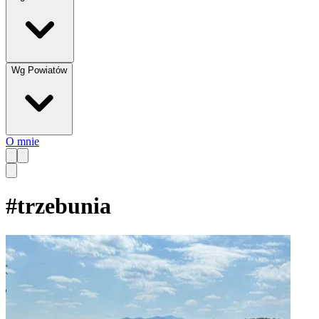
Wg Powiatów
O mnie
#
trzebunia