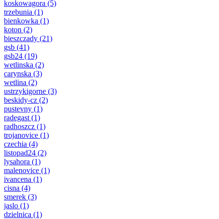
koskowagora
(5)
trzebunia
(1)
bienkowka
(1)
koton
(2)
bieszczady
(21)
gsb
(41)
gsb24
(19)
wetlinska
(2)
carynska
(3)
wetlina
(2)
ustrzykigorne
(3)
beskidy-cz
(2)
pustevny
(1)
radegast
(1)
radhoszcz
(1)
trojanovice
(1)
czechia
(4)
listopad24
(2)
lysahora
(1)
malenovice
(1)
ivancena
(1)
cisna
(4)
smerek
(3)
jaslo
(1)
dzielnica
(1)