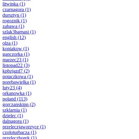
litwinka
(1)
czarnagora
(1)
dursztyn
(1)
rogoznik
(1)
zabawa
(1)
szlak3harnasi
(1)
english
(12)
olza
(1)
koniakow
(1)
ganczorka
(1)
marzec23
(1)
listopad22
(3)
kpbzjazd7
(2)
potaczkowa
(1)
porebawielka
(1)
luty23
(4)
orkanowka
(1)
poland
(113)
gorczanskipn
(2)
szklarnia
(1)
dzielec
(1)
dalnagora
(1)
przeleczjaworzyce
(1)
czoloturbacza
(1)
przeleczborek
(1)