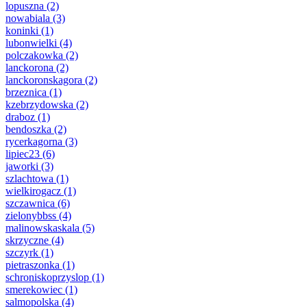
lopuszna
(2)
nowabiala
(3)
koninki
(1)
lubonwielki
(4)
polczakowka
(2)
lanckorona
(2)
lanckoronskagora
(2)
brzeznica
(1)
kzebrzydowska
(2)
draboz
(1)
bendoszka
(2)
rycerkagorna
(3)
lipiec23
(6)
jaworki
(3)
szlachtowa
(1)
wielkirogacz
(1)
szczawnica
(6)
zielonybbss
(4)
malinowskaskala
(5)
skrzyczne
(4)
szczyrk
(1)
pietraszonka
(1)
schroniskoprzyslop
(1)
smerekowiec
(1)
salmopolska
(4)