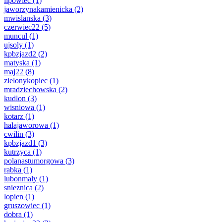
lipowiec
(1)
jaworzynakamienicka
(2)
mwislanska
(3)
czerwiec22
(5)
muncul
(1)
ujsoly
(1)
kpbzjazd2
(2)
matyska
(1)
maj22
(8)
zielonykopiec
(1)
mradziechowska
(2)
kudlon
(3)
wisniowa
(1)
kotarz
(1)
halajaworowa
(1)
cwilin
(3)
kpbzjazd1
(3)
kutrzyca
(1)
polanastumorgowa
(3)
rabka
(1)
lubonmaly
(1)
snieznica
(2)
lopien
(1)
gruszowiec
(1)
dobra
(1)