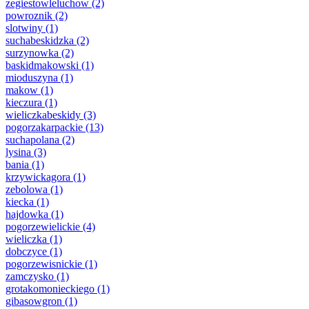
zegiestowleluchow
(2)
powroznik
(2)
slotwiny
(1)
suchabeskidzka
(2)
surzynowka
(2)
baskidmakowski
(1)
mioduszyna
(1)
makow
(1)
kieczura
(1)
wieliczkabeskidy
(3)
pogorzakarpackie
(13)
suchapolana
(2)
lysina
(3)
bania
(1)
krzywickagora
(1)
zebolowa
(1)
kiecka
(1)
hajdowka
(1)
pogorzewielickie
(4)
wieliczka
(1)
dobczyce
(1)
pogorzewisnickie
(1)
zamczysko
(1)
grotakomonieckiego
(1)
gibasowgron
(1)