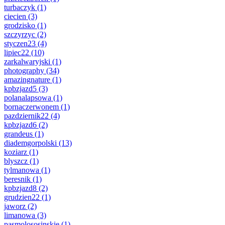
turbaczyk
(1)
ciecien
(3)
grodzisko
(1)
szczyrzyc
(2)
styczen23
(4)
lipiec22
(10)
zarkalwaryjski
(1)
photography
(34)
amazingnature
(1)
kpbzjazd5
(3)
polanalapsowa
(1)
bornaczerwonem
(1)
pazdziernik22
(4)
kpbzjazd6
(2)
grandeus
(1)
diademgorpolski
(13)
koziarz
(1)
blyszcz
(1)
tylmanowa
(1)
beresnik
(1)
kpbzjazd8
(2)
grudzien22
(1)
jaworz
(2)
limanowa
(3)
pasmolososinskie
(1)