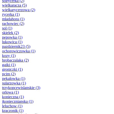
solrycerka
(2)
wielkaracza
(5)
wielkarycerzowa
(2)
rycerka
(1)
mladahora
(1)
rachowiec
(2)
sol
(1)
skielek
(2)
pepowka
(1)
lukowica
(1)
pazdziernik23
(5)
ochorowiczowka
(1)
kozy
(1)
hrobaczalaka
(2)
gaiki
(1)
groniczki
(1)
pcim
(2)
pekalowka
(1)
sularzowka
(1)
trzykopcewislanskie
(3)
orlowa
(1)
konieczna
(1)
jkoniecznianska
(1)
leluchow
(1)
kraczonik
(1)