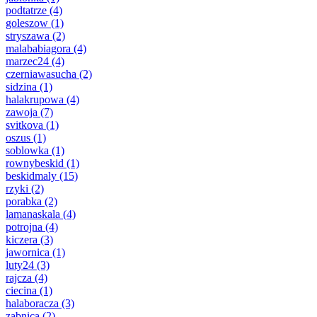
podtatrze
(4)
goleszow
(1)
stryszawa
(2)
malababiagora
(4)
marzec24
(4)
czerniawasucha
(2)
sidzina
(1)
halakrupowa
(4)
zawoja
(7)
svitkova
(1)
oszus
(1)
soblowka
(1)
rownybeskid
(1)
beskidmaly
(15)
rzyki
(2)
porabka
(2)
lamanaskala
(4)
potrojna
(4)
kiczera
(3)
jawornica
(1)
luty24
(3)
rajcza
(4)
ciecina
(1)
halaboracza
(3)
zabnica
(2)