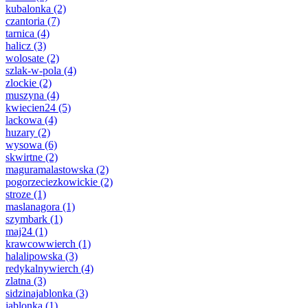
kubalonka
(2)
czantoria
(7)
tarnica
(4)
halicz
(3)
wolosate
(2)
szlak-w-pola
(4)
zlockie
(2)
muszyna
(4)
kwiecien24
(5)
lackowa
(4)
huzary
(2)
wysowa
(6)
skwirtne
(2)
maguramalastowska
(2)
pogorzeciezkowickie
(2)
stroze
(1)
maslanagora
(1)
szymbark
(1)
maj24
(1)
krawcowwierch
(1)
halalipowska
(3)
redykalnywierch
(4)
zlatna
(3)
sidzinajablonka
(3)
jablonka
(1)