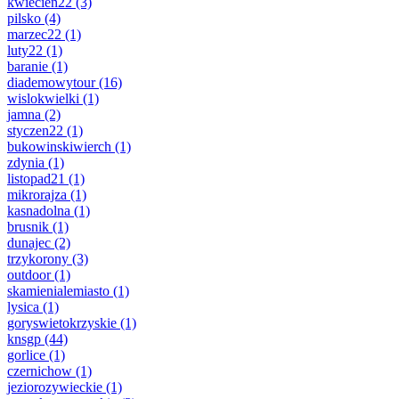
kwiecien22
(3)
pilsko
(4)
marzec22
(1)
luty22
(1)
baranie
(1)
diademowytour
(16)
wislokwielki
(1)
jamna
(2)
styczen22
(1)
bukowinskiwierch
(1)
zdynia
(1)
listopad21
(1)
mikrorajza
(1)
kasnadolna
(1)
brusnik
(1)
dunajec
(2)
trzykorony
(3)
outdoor
(1)
skamienialemiasto
(1)
lysica
(1)
goryswietokrzyskie
(1)
knsgp
(44)
gorlice
(1)
czernichow
(1)
jeziorozywieckie
(1)