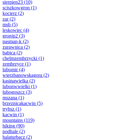
sierpien23
(10)
sciszkowgron
(1)
kocierz
(2)
zar
(2)
msb
(5)
leskowiec
(4)
gronjp2
(3)
pasmap-k
(2)
zurawnica
(2)
babica
(2)
chelmzembrzycki
(1)
zembrzyce
(1)
lubomir
(4)
wierzbanowskagora
(2)
kasinawielka
(2)
lubonwwielki
(1)
lubogoszcz
(3)
mszana
(1)
brzeznicakacwin
(5)
trybsz
(1)
kacwin
(1)
mountains
(119)
hiking
(90)
podhale
(2)
halaturbacz
(2)