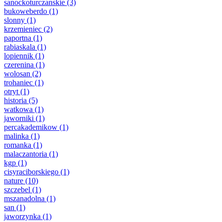
sanockoturczanskie
(3)
bukoweberdo
(1)
slonny
(1)
krzemieniec
(2)
paportna
(1)
rabiaskala
(1)
lopiennik
(1)
czerenina
(1)
wolosan
(2)
trohaniec
(1)
otryt
(1)
historia
(5)
watkowa
(1)
jaworniki
(1)
percakademikow
(1)
malinka
(1)
romanka
(1)
malaczantoria
(1)
kgp
(1)
cisyraciborskiego
(1)
nature
(10)
szczebel
(1)
mszanadolna
(1)
san
(1)
jaworzynka
(1)