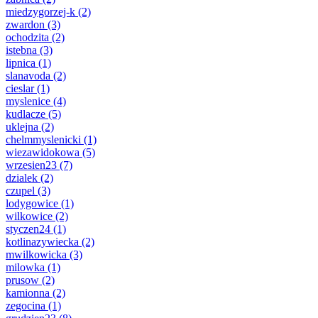
miedzygorzej-k
(2)
zwardon
(3)
ochodzita
(2)
istebna
(3)
lipnica
(1)
slanavoda
(2)
cieslar
(1)
myslenice
(4)
kudlacze
(5)
uklejna
(2)
chelmmyslenicki
(1)
wiezawidokowa
(5)
wrzesien23
(7)
dzialek
(2)
czupel
(3)
lodygowice
(1)
wilkowice
(2)
styczen24
(1)
kotlinazywiecka
(2)
mwilkowicka
(3)
milowka
(1)
prusow
(2)
kamionna
(2)
zegocina
(1)