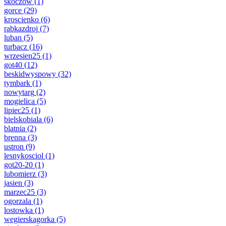
skoczow
(1)
gorce
(29)
kroscienko
(6)
rabkazdroj
(7)
luban
(5)
turbacz
(16)
wrzesien25
(1)
got40
(12)
beskidwyspowy
(32)
tymbark
(1)
nowytarg
(2)
mogielica
(5)
lipiec25
(1)
bielskobiala
(6)
blatnia
(2)
brenna
(3)
ustron
(9)
lesnykosciol
(1)
got20-20
(1)
lubomierz
(3)
jasien
(3)
marzec25
(3)
ogorzala
(1)
lostowka
(1)
wegierskagorka
(5)