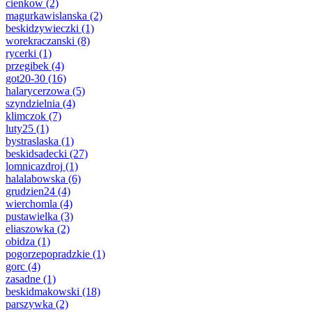
cienkow
(2)
magurkawislanska
(2)
beskidzywieczki
(1)
worekraczanski
(8)
rycerki
(1)
przegibek
(4)
got20-30
(16)
halarycerzowa
(5)
szyndzielnia
(4)
klimczok
(7)
luty25
(1)
bystraslaska
(1)
beskidsadecki
(27)
lomnicazdroj
(1)
halalabowska
(6)
grudzien24
(4)
wierchomla
(4)
pustawielka
(3)
eliaszowka
(2)
obidza
(1)
pogorzepopradzkie
(1)
gorc
(4)
zasadne
(1)
beskidmakowski
(18)
parszywka
(2)