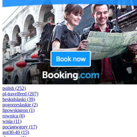
polish
(252)
pl-travelfeed
(207)
beskidslaski
(39)
pogorzeslaskie
(2)
lipowskigron
(1)
rownica
(6)
wisla
(11)
pociagwgory
(17)
got30-40
(15)