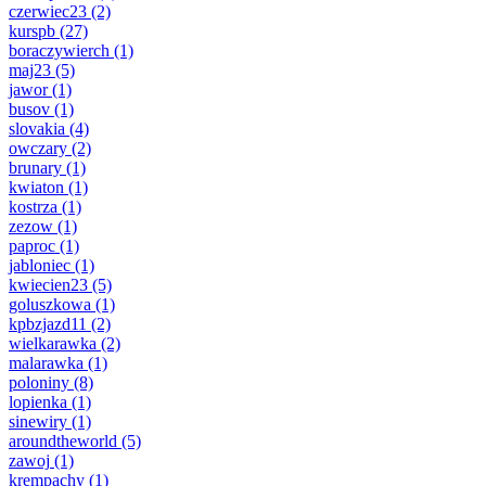
czerwiec23
(2)
kurspb
(27)
boraczywierch
(1)
maj23
(5)
jawor
(1)
busov
(1)
slovakia
(4)
owczary
(2)
brunary
(1)
kwiaton
(1)
kostrza
(1)
zezow
(1)
paproc
(1)
jabloniec
(1)
kwiecien23
(5)
goluszkowa
(1)
kpbzjazd11
(2)
wielkarawka
(2)
malarawka
(1)
poloniny
(8)
lopienka
(1)
sinewiry
(1)
aroundtheworld
(5)
zawoj
(1)
krempachy
(1)