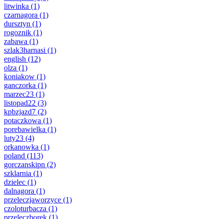
litwinka
(1)
czarnagora
(1)
dursztyn
(1)
rogoznik
(1)
zabawa
(1)
szlak3harnasi
(1)
english
(12)
olza
(1)
koniakow
(1)
ganczorka
(1)
marzec23
(1)
listopad22
(3)
kpbzjazd7
(2)
potaczkowa
(1)
porebawielka
(1)
luty23
(4)
orkanowka
(1)
poland
(113)
gorczanskipn
(2)
szklarnia
(1)
dzielec
(1)
dalnagora
(1)
przeleczjaworzyce
(1)
czoloturbacza
(1)
przeleczborek
(1)