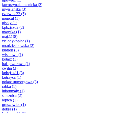
lipowiec
(1)
jaworzynakamienicka
(2)
mwislanska
(3)
czerwiec22
(5)
muncul
(1)
ujsoly
(1)
kpbzjazd2
(2)
matyska
(1)
maj22
(8)
zielonykopiec
(1)
mradziechowska
(2)
kudlon
(3)
wisniowa
(1)
kotarz
(1)
halajaworowa
(1)
cwilin
(3)
kpbzjazd1
(3)
kutrzyca
(1)
polanastumorgowa
(3)
rabka
(1)
lubonmaly
(1)
snieznica
(2)
lopien
(1)
gruszowiec
(1)
dobra
(1)