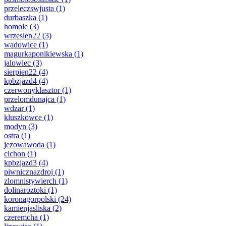
przeleczswjusta
(1)
durbaszka
(1)
homole
(3)
wrzesien22
(3)
wadowice
(1)
magurkaponikiewska
(1)
jalowiec
(3)
sierpien22
(4)
kpbzjazd4
(4)
czerwonyklasztor
(1)
przelomdunajca
(1)
wdzar
(1)
kluszkowce
(1)
modyn
(3)
ostra
(1)
jezowawoda
(1)
cichon
(1)
kpbzjazd3
(4)
piwnicznazdroj
(1)
zlomnistywierch
(1)
dolinaroztoki
(1)
koronagorpolski
(24)
kamienjasliska
(2)
czeremcha
(1)