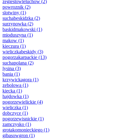
zegiestowleluchow
(2)
powroznik
(2)
slotwiny
(1)
suchabeskidzka
(2)
surzynowka
(2)
baskidmakowski
(1)
mioduszyna
(1)
makow
(1)
kieczura
(1)
wieliczkabeskidy
(3)
pogorzakarpackie
(13)
suchapolana
(2)
lysina
(3)
bania
(1)
krzywickagora
(1)
zebolowa
(1)
kiecka
(1)
hajdowka
(1)
pogorzewielickie
(4)
wieliczka
(1)
dobczyce
(1)
pogorzewisnickie
(1)
zamczysko
(1)
grotakomonieckiego
(1)
gibasowgron
(1)