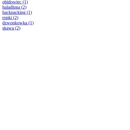
obidowiec
(1)
haladluga
(2)
backpacking
(1)
ropki
(2)
dzwonkowka
(1)
skawa
(2)