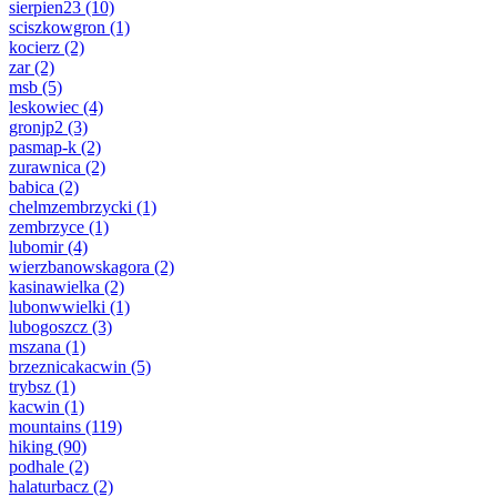
sierpien23
(10)
sciszkowgron
(1)
kocierz
(2)
zar
(2)
msb
(5)
leskowiec
(4)
gronjp2
(3)
pasmap-k
(2)
zurawnica
(2)
babica
(2)
chelmzembrzycki
(1)
zembrzyce
(1)
lubomir
(4)
wierzbanowskagora
(2)
kasinawielka
(2)
lubonwwielki
(1)
lubogoszcz
(3)
mszana
(1)
brzeznicakacwin
(5)
trybsz
(1)
kacwin
(1)
mountains
(119)
hiking
(90)
podhale
(2)
halaturbacz
(2)