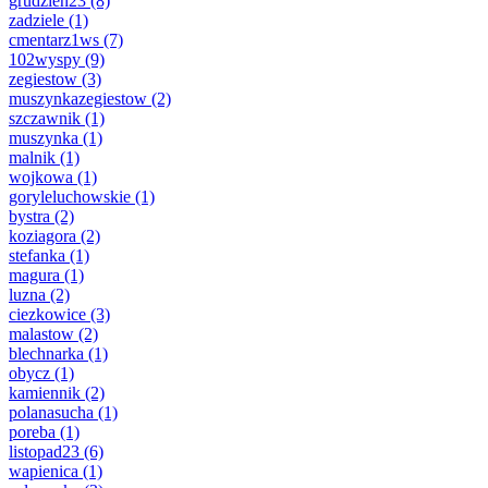
grudzien23
(8)
zadziele
(1)
cmentarz1ws
(7)
102wyspy
(9)
zegiestow
(3)
muszynkazegiestow
(2)
szczawnik
(1)
muszynka
(1)
malnik
(1)
wojkowa
(1)
goryleluchowskie
(1)
bystra
(2)
koziagora
(2)
stefanka
(1)
magura
(1)
luzna
(2)
ciezkowice
(3)
malastow
(2)
blechnarka
(1)
obycz
(1)
kamiennik
(2)
polanasucha
(1)
poreba
(1)
listopad23
(6)
wapienica
(1)