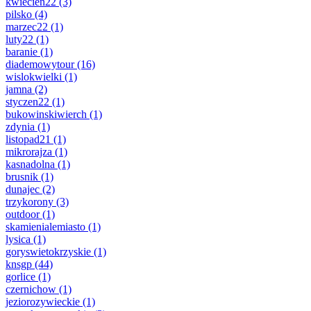
kwiecien22
(3)
pilsko
(4)
marzec22
(1)
luty22
(1)
baranie
(1)
diademowytour
(16)
wislokwielki
(1)
jamna
(2)
styczen22
(1)
bukowinskiwierch
(1)
zdynia
(1)
listopad21
(1)
mikrorajza
(1)
kasnadolna
(1)
brusnik
(1)
dunajec
(2)
trzykorony
(3)
outdoor
(1)
skamienialemiasto
(1)
lysica
(1)
goryswietokrzyskie
(1)
knsgp
(44)
gorlice
(1)
czernichow
(1)
jeziorozywieckie
(1)