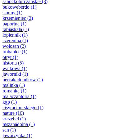
sanockoturczanskie
(3)
bukoweberdo
(1)
slonny
(1)
krzemieniec
(2)
paportna
(1)
rabiaskala
(1)
lopiennik
(1)
czerenina
(1)
wolosan
(2)
trohaniec
(1)
otryt
(1)
historia
(5)
watkowa
(1)
jaworniki
(1)
percakademikow
(1)
malinka
(1)
romanka
(1)
malaczantoria
(1)
kgp
(1)
cisyraciborskiego
(1)
nature
(10)
szczebel
(1)
mszanadolna
(1)
san
(1)
jaworzynka
(1)