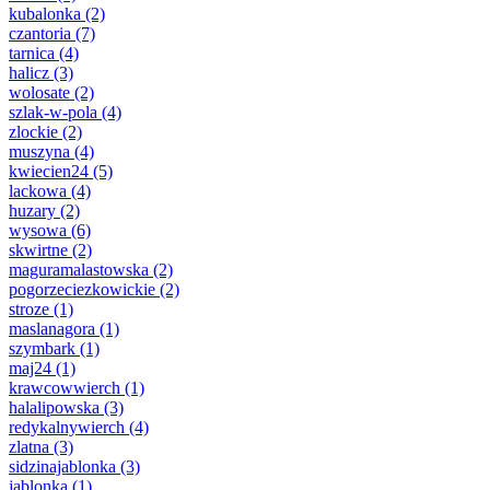
kubalonka
(2)
czantoria
(7)
tarnica
(4)
halicz
(3)
wolosate
(2)
szlak-w-pola
(4)
zlockie
(2)
muszyna
(4)
kwiecien24
(5)
lackowa
(4)
huzary
(2)
wysowa
(6)
skwirtne
(2)
maguramalastowska
(2)
pogorzeciezkowickie
(2)
stroze
(1)
maslanagora
(1)
szymbark
(1)
maj24
(1)
krawcowwierch
(1)
halalipowska
(3)
redykalnywierch
(4)
zlatna
(3)
sidzinajablonka
(3)
jablonka
(1)