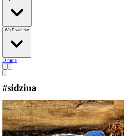
Wg Powiatów
O mnie
#
sidzina