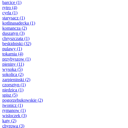
barcice
(1)
rytro
(4)
cyrla
(1)
starysacz
(1)
kotlinasadecka
(1)
komancza
(2)
duszatyn
(3)
chryszczata
(1)
beskidniski
(32)
pulawy
(1)
tokarnia
(4)
przybyszow
(1)
pieniny
(11)
wysoka
(5)
sokolica
(2)
zarpieninski
(2)
czorsztyn
(1)
niedzica
(1)
spisz
(5)
pogorzebukowskie
(2)
iwonicz
(1)
rymanow
(1)
wisloczek
(3)
katy
(2)
chyrowa
(3)