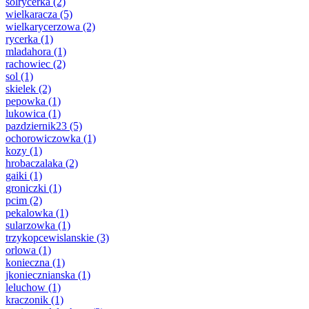
solrycerka
(2)
wielkaracza
(5)
wielkarycerzowa
(2)
rycerka
(1)
mladahora
(1)
rachowiec
(2)
sol
(1)
skielek
(2)
pepowka
(1)
lukowica
(1)
pazdziernik23
(5)
ochorowiczowka
(1)
kozy
(1)
hrobaczalaka
(2)
gaiki
(1)
groniczki
(1)
pcim
(2)
pekalowka
(1)
sularzowka
(1)
trzykopcewislanskie
(3)
orlowa
(1)
konieczna
(1)
jkoniecznianska
(1)
leluchow
(1)
kraczonik
(1)