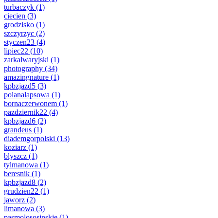
turbaczyk
(1)
ciecien
(3)
grodzisko
(1)
szczyrzyc
(2)
styczen23
(4)
lipiec22
(10)
zarkalwaryjski
(1)
photography
(34)
amazingnature
(1)
kpbzjazd5
(3)
polanalapsowa
(1)
bornaczerwonem
(1)
pazdziernik22
(4)
kpbzjazd6
(2)
grandeus
(1)
diademgorpolski
(13)
koziarz
(1)
blyszcz
(1)
tylmanowa
(1)
beresnik
(1)
kpbzjazd8
(2)
grudzien22
(1)
jaworz
(2)
limanowa
(3)
pasmolososinskie
(1)