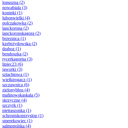
lopuszna
(2)
nowabiala
(3)
koninki
(1)
lubonwielki
(4)
polczakowka
(2)
lanckorona
(2)
lanckoronskagora
(2)
brzeznica
(1)
kzebrzydowska
(2)
draboz
(1)
bendoszka
(2)
rycerkagorna
(3)
lipiec23
(6)
jaworki
(3)
szlachtowa
(1)
wielkirogacz
(1)
szczawnica
(6)
zielonybbss
(4)
malinowskaskala
(5)
skrzyczne
(4)
szczyrk
(1)
pietraszonka
(1)
schroniskoprzyslop
(1)
smerekowiec
(1)
salmopolska
(4)