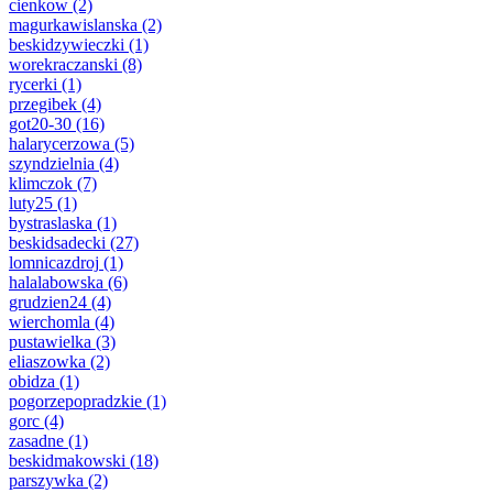
cienkow
(2)
magurkawislanska
(2)
beskidzywieczki
(1)
worekraczanski
(8)
rycerki
(1)
przegibek
(4)
got20-30
(16)
halarycerzowa
(5)
szyndzielnia
(4)
klimczok
(7)
luty25
(1)
bystraslaska
(1)
beskidsadecki
(27)
lomnicazdroj
(1)
halalabowska
(6)
grudzien24
(4)
wierchomla
(4)
pustawielka
(3)
eliaszowka
(2)
obidza
(1)
pogorzepopradzkie
(1)
gorc
(4)
zasadne
(1)
beskidmakowski
(18)
parszywka
(2)