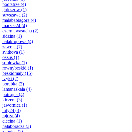
podtatrze
(4)
goleszow
(1)
stryszawa
(2)
malababiagora
(4)
marzec24
(4)
czerniawasucha
(2)
sidzina
(1)
halakrupowa
(4)
zawoja
(7)
svitkova
(1)
oszus
(1)
soblowka
(1)
rownybeskid
(1)
beskidmaly
(15)
rzyki
(2)
porabka
(2)
lamanaskala
(4)
potrojna
(4)
kiczera
(3)
jawornica
(1)
luty24
(3)
rajcza
(4)
ciecina
(1)
halaboracza
(3)
zabnica
(2)