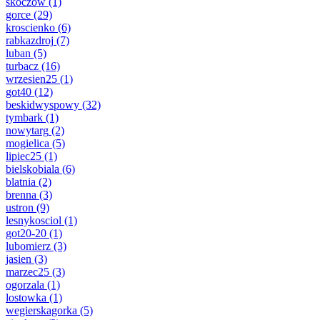
skoczow
(1)
gorce
(29)
kroscienko
(6)
rabkazdroj
(7)
luban
(5)
turbacz
(16)
wrzesien25
(1)
got40
(12)
beskidwyspowy
(32)
tymbark
(1)
nowytarg
(2)
mogielica
(5)
lipiec25
(1)
bielskobiala
(6)
blatnia
(2)
brenna
(3)
ustron
(9)
lesnykosciol
(1)
got20-20
(1)
lubomierz
(3)
jasien
(3)
marzec25
(3)
ogorzala
(1)
lostowka
(1)
wegierskagorka
(5)