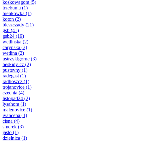
koskowagora
(5)
trzebunia
(1)
bienkowka
(1)
koton
(2)
bieszczady
(21)
gsb
(41)
gsb24
(19)
wetlinska
(2)
carynska
(3)
wetlina
(2)
ustrzykigorne
(3)
beskidy-cz
(2)
pustevny
(1)
radegast
(1)
radhoszcz
(1)
trojanovice
(1)
czechia
(4)
listopad24
(2)
lysahora
(1)
malenovice
(1)
ivancena
(1)
cisna
(4)
smerek
(3)
jaslo
(1)
dzielnica
(1)