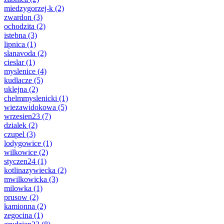
miedzygorzej-k
(2)
zwardon
(3)
ochodzita
(2)
istebna
(3)
lipnica
(1)
slanavoda
(2)
cieslar
(1)
myslenice
(4)
kudlacze
(5)
uklejna
(2)
chelmmyslenicki
(1)
wiezawidokowa
(5)
wrzesien23
(7)
dzialek
(2)
czupel
(3)
lodygowice
(1)
wilkowice
(2)
styczen24
(1)
kotlinazywiecka
(2)
mwilkowicka
(3)
milowka
(1)
prusow
(2)
kamionna
(2)
zegocina
(1)