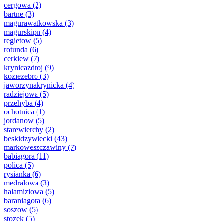
cergowa
(2)
bartne
(3)
magurawatkowska
(3)
magurskipn
(4)
regietow
(5)
rotunda
(6)
cerkiew
(7)
krynicazdroj
(9)
koziezebro
(3)
jaworzynakrynicka
(4)
radziejowa
(5)
przehyba
(4)
ochotnica
(1)
jordanow
(5)
starewierchy
(2)
beskidzywiecki
(43)
markoweszczawiny
(7)
babiagora
(11)
polica
(5)
rysianka
(6)
medralowa
(3)
halamiziowa
(5)
baraniagora
(6)
soszow
(5)
stozek
(5)