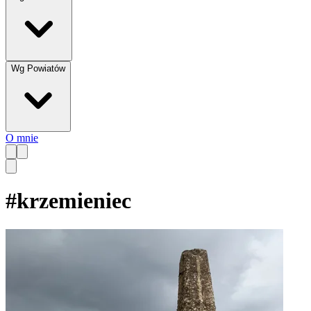
Wg Powiatów
O mnie
#
krzemieniec