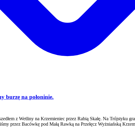
my burzę na połoninie.
edłem z Wetliny na Krzemieniec przez Rabią Skałę. Na Trójstyku gran
liśmy przez Bacówkę pod Małą Rawką na Przełęcz Wyżniańską Krzemie