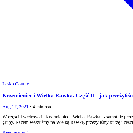
Lesko County
Krzemieniec i Wielka Rawka. Część II - jak przeżyliś
Aug 17, 2021
•
4
min read
W części I wędrówki "Krzemieniec i Wielka Rawka" - samotnie przesz
grupy. Razem weszliśmy na Wielką Rawkę, przeżyliśmy burzę i zesz
Keep reading