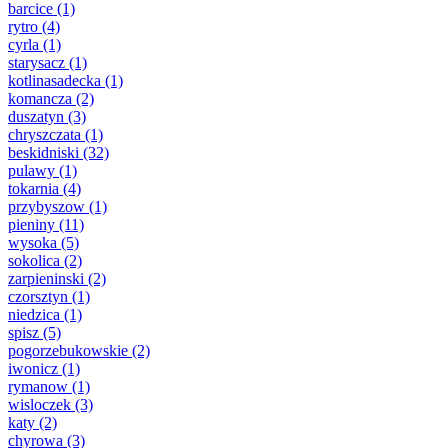
barcice
(1)
rytro
(4)
cyrla
(1)
starysacz
(1)
kotlinasadecka
(1)
komancza
(2)
duszatyn
(3)
chryszczata
(1)
beskidniski
(32)
pulawy
(1)
tokarnia
(4)
przybyszow
(1)
pieniny
(11)
wysoka
(5)
sokolica
(2)
zarpieninski
(2)
czorsztyn
(1)
niedzica
(1)
spisz
(5)
pogorzebukowskie
(2)
iwonicz
(1)
rymanow
(1)
wisloczek
(3)
katy
(2)
chyrowa
(3)