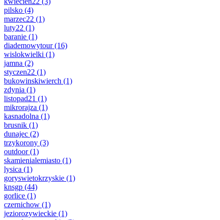
kwiecien22
(3)
pilsko
(4)
marzec22
(1)
luty22
(1)
baranie
(1)
diademowytour
(16)
wislokwielki
(1)
jamna
(2)
styczen22
(1)
bukowinskiwierch
(1)
zdynia
(1)
listopad21
(1)
mikrorajza
(1)
kasnadolna
(1)
brusnik
(1)
dunajec
(2)
trzykorony
(3)
outdoor
(1)
skamienialemiasto
(1)
lysica
(1)
goryswietokrzyskie
(1)
knsgp
(44)
gorlice
(1)
czernichow
(1)
jeziorozywieckie
(1)