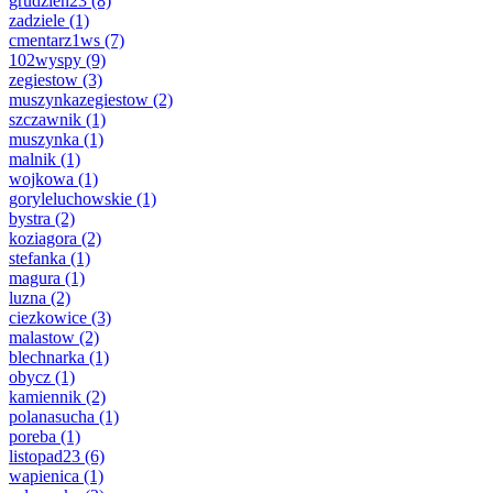
grudzien23
(8)
zadziele
(1)
cmentarz1ws
(7)
102wyspy
(9)
zegiestow
(3)
muszynkazegiestow
(2)
szczawnik
(1)
muszynka
(1)
malnik
(1)
wojkowa
(1)
goryleluchowskie
(1)
bystra
(2)
koziagora
(2)
stefanka
(1)
magura
(1)
luzna
(2)
ciezkowice
(3)
malastow
(2)
blechnarka
(1)
obycz
(1)
kamiennik
(2)
polanasucha
(1)
poreba
(1)
listopad23
(6)
wapienica
(1)