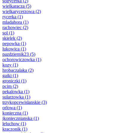
solrycerka
(2)
wielkaracza
(5)
wielkarycerzowa
(2)
rycerka
(1)
mladahora
(1)
rachowiec
(2)
sol
(1)
skielek
(2)
pepowka
(1)
lukowica
(1)
pazdziernik23
(5)
ochorowiczowka
(1)
kozy
(1)
hrobaczalaka
(2)
gaiki
(1)
groniczki
(1)
pcim
(2)
pekalowka
(1)
sularzowka
(1)
trzykopcewislanskie
(3)
orlowa
(1)
konieczna
(1)
jkoniecznianska
(1)
leluchow
(1)
kraczonik
(1)