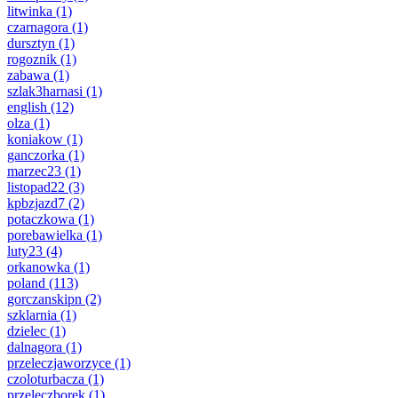
litwinka
(1)
czarnagora
(1)
dursztyn
(1)
rogoznik
(1)
zabawa
(1)
szlak3harnasi
(1)
english
(12)
olza
(1)
koniakow
(1)
ganczorka
(1)
marzec23
(1)
listopad22
(3)
kpbzjazd7
(2)
potaczkowa
(1)
porebawielka
(1)
luty23
(4)
orkanowka
(1)
poland
(113)
gorczanskipn
(2)
szklarnia
(1)
dzielec
(1)
dalnagora
(1)
przeleczjaworzyce
(1)
czoloturbacza
(1)
przeleczborek
(1)