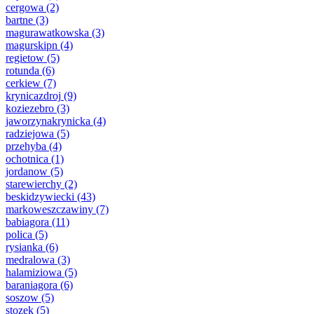
cergowa
(2)
bartne
(3)
magurawatkowska
(3)
magurskipn
(4)
regietow
(5)
rotunda
(6)
cerkiew
(7)
krynicazdroj
(9)
koziezebro
(3)
jaworzynakrynicka
(4)
radziejowa
(5)
przehyba
(4)
ochotnica
(1)
jordanow
(5)
starewierchy
(2)
beskidzywiecki
(43)
markoweszczawiny
(7)
babiagora
(11)
polica
(5)
rysianka
(6)
medralowa
(3)
halamiziowa
(5)
baraniagora
(6)
soszow
(5)
stozek
(5)