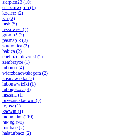
sierpien23
(10)
sciszkowgron
(1)
kocierz
(2)
zar
(2)
msb
(5)
leskowiec
(4)
gronjp2
(3)
pasmap-k
(2)
zurawnica
(2)
babica
(2)
chelmzembrzycki
(1)
zembrzyce
(1)
lubomir
(4)
wierzbanowskagora
(2)
kasinawielka
(2)
lubonwwielki
(1)
lubogoszcz
(3)
mszana
(1)
brzeznicakacwin
(5)
trybsz
(1)
kacwin
(1)
mountains
(119)
hiking
(90)
podhale
(2)
halaturbacz
(2)