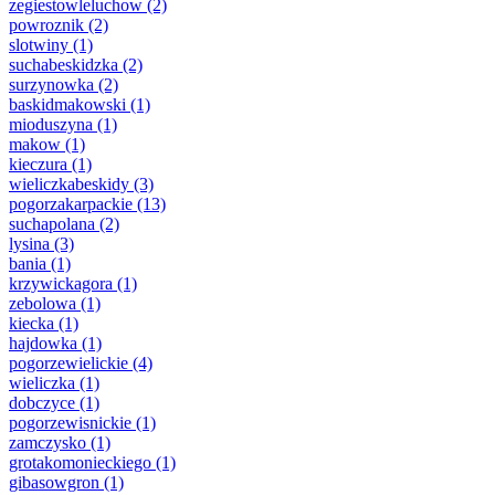
zegiestowleluchow
(2)
powroznik
(2)
slotwiny
(1)
suchabeskidzka
(2)
surzynowka
(2)
baskidmakowski
(1)
mioduszyna
(1)
makow
(1)
kieczura
(1)
wieliczkabeskidy
(3)
pogorzakarpackie
(13)
suchapolana
(2)
lysina
(3)
bania
(1)
krzywickagora
(1)
zebolowa
(1)
kiecka
(1)
hajdowka
(1)
pogorzewielickie
(4)
wieliczka
(1)
dobczyce
(1)
pogorzewisnickie
(1)
zamczysko
(1)
grotakomonieckiego
(1)
gibasowgron
(1)