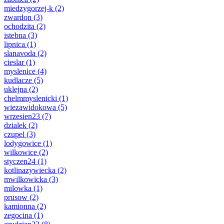
miedzygorzej-k
(2)
zwardon
(3)
ochodzita
(2)
istebna
(3)
lipnica
(1)
slanavoda
(2)
cieslar
(1)
myslenice
(4)
kudlacze
(5)
uklejna
(2)
chelmmyslenicki
(1)
wiezawidokowa
(5)
wrzesien23
(7)
dzialek
(2)
czupel
(3)
lodygowice
(1)
wilkowice
(2)
styczen24
(1)
kotlinazywiecka
(2)
mwilkowicka
(3)
milowka
(1)
prusow
(2)
kamionna
(2)
zegocina
(1)