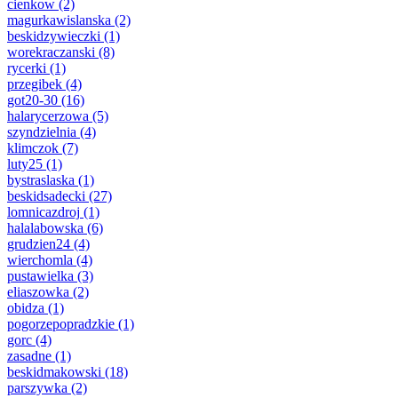
cienkow
(2)
magurkawislanska
(2)
beskidzywieczki
(1)
worekraczanski
(8)
rycerki
(1)
przegibek
(4)
got20-30
(16)
halarycerzowa
(5)
szyndzielnia
(4)
klimczok
(7)
luty25
(1)
bystraslaska
(1)
beskidsadecki
(27)
lomnicazdroj
(1)
halalabowska
(6)
grudzien24
(4)
wierchomla
(4)
pustawielka
(3)
eliaszowka
(2)
obidza
(1)
pogorzepopradzkie
(1)
gorc
(4)
zasadne
(1)
beskidmakowski
(18)
parszywka
(2)