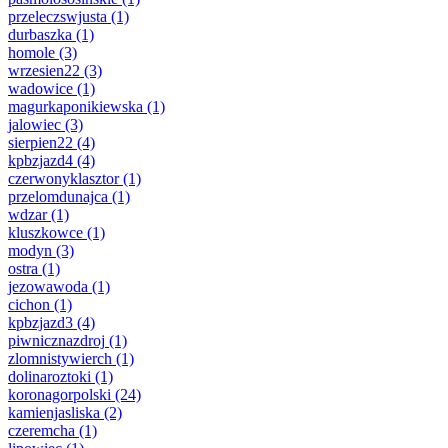
przeleczswjusta
(1)
durbaszka
(1)
homole
(3)
wrzesien22
(3)
wadowice
(1)
magurkaponikiewska
(1)
jalowiec
(3)
sierpien22
(4)
kpbzjazd4
(4)
czerwonyklasztor
(1)
przelomdunajca
(1)
wdzar
(1)
kluszkowce
(1)
modyn
(3)
ostra
(1)
jezowawoda
(1)
cichon
(1)
kpbzjazd3
(4)
piwnicznazdroj
(1)
zlomnistywierch
(1)
dolinaroztoki
(1)
koronagorpolski
(24)
kamienjasliska
(2)
czeremcha
(1)