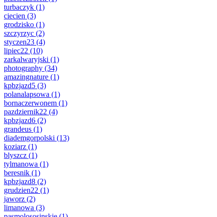
turbaczyk
(1)
ciecien
(3)
grodzisko
(1)
szczyrzyc
(2)
styczen23
(4)
lipiec22
(10)
zarkalwaryjski
(1)
photography
(34)
amazingnature
(1)
kpbzjazd5
(3)
polanalapsowa
(1)
bornaczerwonem
(1)
pazdziernik22
(4)
kpbzjazd6
(2)
grandeus
(1)
diademgorpolski
(13)
koziarz
(1)
blyszcz
(1)
tylmanowa
(1)
beresnik
(1)
kpbzjazd8
(2)
grudzien22
(1)
jaworz
(2)
limanowa
(3)
pasmolososinskie
(1)