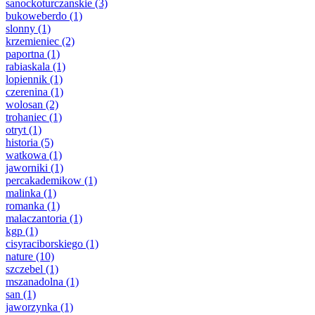
sanockoturczanskie
(3)
bukoweberdo
(1)
slonny
(1)
krzemieniec
(2)
paportna
(1)
rabiaskala
(1)
lopiennik
(1)
czerenina
(1)
wolosan
(2)
trohaniec
(1)
otryt
(1)
historia
(5)
watkowa
(1)
jaworniki
(1)
percakademikow
(1)
malinka
(1)
romanka
(1)
malaczantoria
(1)
kgp
(1)
cisyraciborskiego
(1)
nature
(10)
szczebel
(1)
mszanadolna
(1)
san
(1)
jaworzynka
(1)