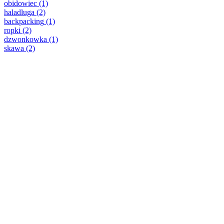
obidowiec
(1)
haladluga
(2)
backpacking
(1)
ropki
(2)
dzwonkowka
(1)
skawa
(2)