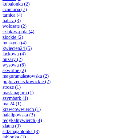
kubalonka
(2)
czantoria
(7)
tarnica
(4)
halicz
(3)
wolosate
(2)
szlak-w-pola
(4)
zlockie
(2)
muszyna
(4)
kwiecien24
(5)
lackowa
(4)
huzary
(2)
wysowa
(6)
skwirtne
(2)
maguramalastowska
(2)
pogorzeciezkowickie
(2)
stroze
(1)
maslanagora
(1)
szymbark
(1)
maj24
(1)
krawcowwierch
(1)
halalipowska
(3)
redykalnywierch
(4)
zlatna
(3)
sidzinajablonka
(3)
jablonka
(1)