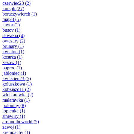
czerwiec23
(2)
kurspb
(27)
boraczywierch
(1)
maj23
(5)
jawor
(1)
busov
(1)
slovakia
(4)
owczary
(2)
brunary
(1)
kwiaton
(1)
kostrza
(1)
zezow
(1)
paproc
(1)
jabloniec
(1)
kwiecien23
(5)
goluszkowa
(1)
kpbzjazd11
(2)
wielkarawka
(2)
malarawka
(1)
poloniny
(8)
lopienka
(1)
sinewiry
(1)
aroundtheworld
(5)
zawoj
(1)
krempachy
(1)