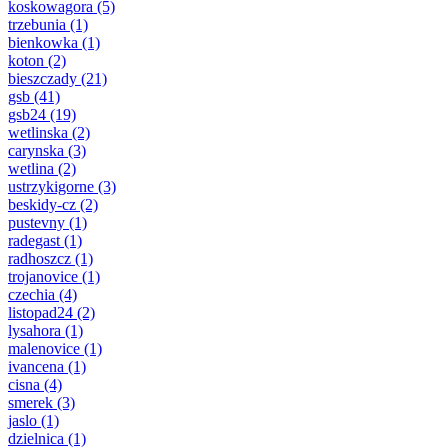
koskowagora
(5)
trzebunia
(1)
bienkowka
(1)
koton
(2)
bieszczady
(21)
gsb
(41)
gsb24
(19)
wetlinska
(2)
carynska
(3)
wetlina
(2)
ustrzykigorne
(3)
beskidy-cz
(2)
pustevny
(1)
radegast
(1)
radhoszcz
(1)
trojanovice
(1)
czechia
(4)
listopad24
(2)
lysahora
(1)
malenovice
(1)
ivancena
(1)
cisna
(4)
smerek
(3)
jaslo
(1)
dzielnica
(1)