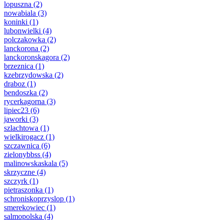
lopuszna
(2)
nowabiala
(3)
koninki
(1)
lubonwielki
(4)
polczakowka
(2)
lanckorona
(2)
lanckoronskagora
(2)
brzeznica
(1)
kzebrzydowska
(2)
draboz
(1)
bendoszka
(2)
rycerkagorna
(3)
lipiec23
(6)
jaworki
(3)
szlachtowa
(1)
wielkirogacz
(1)
szczawnica
(6)
zielonybbss
(4)
malinowskaskala
(5)
skrzyczne
(4)
szczyrk
(1)
pietraszonka
(1)
schroniskoprzyslop
(1)
smerekowiec
(1)
salmopolska
(4)