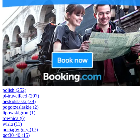
polish
(252)
pl-travelfeed
(207)
beskidslaski
(39)
pogorzeslaskie
(2)
lipowskigron
(1)
rownica
(6)
wisla
(11)
pociagwgory
(17)
got30-40
(15)