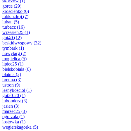
skoczow
(1)
gorce
(29)
kroscienko
(6)
rabkazdroj
(7)
luban
(5)
turbacz
(16)
wrzesien25
(1)
got40
(12)
beskidwyspowy
(32)
tymbark
(1)
nowytarg
(2)
mogielica
(5)
lipiec25
(1)
bielskobiala
(6)
blatnia
(2)
brenna
(3)
ustron
(9)
lesnykosciol
(1)
got20-20
(1)
lubomierz
(3)
jasien
(3)
marzec25
(3)
ogorzala
(1)
lostowka
(1)
wegierskagorka
(5)