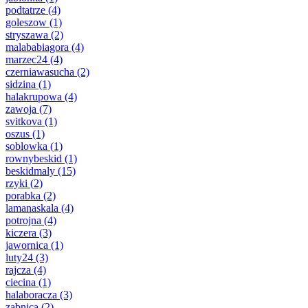
podtatrze
(4)
goleszow
(1)
stryszawa
(2)
malababiagora
(4)
marzec24
(4)
czerniawasucha
(2)
sidzina
(1)
halakrupowa
(4)
zawoja
(7)
svitkova
(1)
oszus
(1)
soblowka
(1)
rownybeskid
(1)
beskidmaly
(15)
rzyki
(2)
porabka
(2)
lamanaskala
(4)
potrojna
(4)
kiczera
(3)
jawornica
(1)
luty24
(3)
rajcza
(4)
ciecina
(1)
halaboracza
(3)
zabnica
(2)