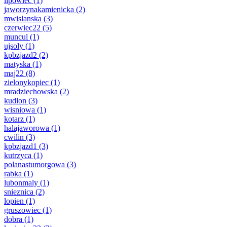
lipowiec
(1)
jaworzynakamienicka
(2)
mwislanska
(3)
czerwiec22
(5)
muncul
(1)
ujsoly
(1)
kpbzjazd2
(2)
matyska
(1)
maj22
(8)
zielonykopiec
(1)
mradziechowska
(2)
kudlon
(3)
wisniowa
(1)
kotarz
(1)
halajaworowa
(1)
cwilin
(3)
kpbzjazd1
(3)
kutrzyca
(1)
polanastumorgowa
(3)
rabka
(1)
lubonmaly
(1)
snieznica
(2)
lopien
(1)
gruszowiec
(1)
dobra
(1)