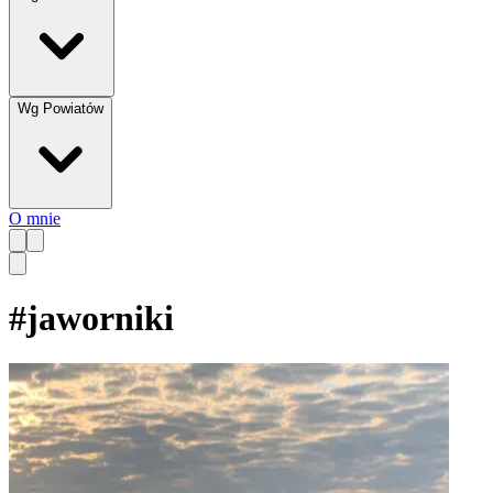
Wg Powiatów
O mnie
#
jaworniki