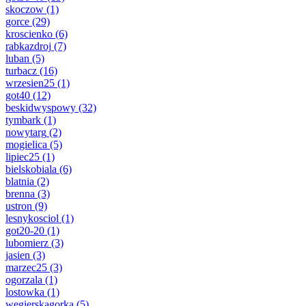
skoczow
(1)
gorce
(29)
kroscienko
(6)
rabkazdroj
(7)
luban
(5)
turbacz
(16)
wrzesien25
(1)
got40
(12)
beskidwyspowy
(32)
tymbark
(1)
nowytarg
(2)
mogielica
(5)
lipiec25
(1)
bielskobiala
(6)
blatnia
(2)
brenna
(3)
ustron
(9)
lesnykosciol
(1)
got20-20
(1)
lubomierz
(3)
jasien
(3)
marzec25
(3)
ogorzala
(1)
lostowka
(1)
wegierskagorka
(5)