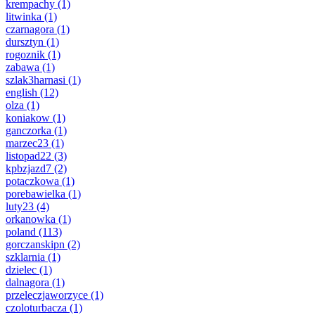
krempachy
(1)
litwinka
(1)
czarnagora
(1)
dursztyn
(1)
rogoznik
(1)
zabawa
(1)
szlak3harnasi
(1)
english
(12)
olza
(1)
koniakow
(1)
ganczorka
(1)
marzec23
(1)
listopad22
(3)
kpbzjazd7
(2)
potaczkowa
(1)
porebawielka
(1)
luty23
(4)
orkanowka
(1)
poland
(113)
gorczanskipn
(2)
szklarnia
(1)
dzielec
(1)
dalnagora
(1)
przeleczjaworzyce
(1)
czoloturbacza
(1)