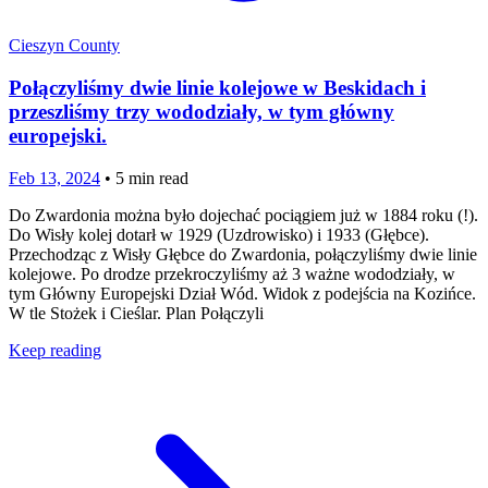
Cieszyn County
Połączyliśmy dwie linie kolejowe w Beskidach i
przeszliśmy trzy wododziały, w tym główny
europejski.
Feb 13, 2024
•
5
min read
Do Zwardonia można było dojechać pociągiem już w 1884 roku (!).
Do Wisły kolej dotarł w 1929 (Uzdrowisko) i 1933 (Głębce).
Przechodząc z Wisły Głębce do Zwardonia, połączyliśmy dwie linie
kolejowe. Po drodze przekroczyliśmy aż 3 ważne wododziały, w
tym Główny Europejski Dział Wód. Widok z podejścia na Kozińce.
W tle Stożek i Cieślar. Plan Połączyli
Keep reading