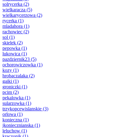
solrycerka
(2)
wielkaracza
(5)
wielkarycerzowa
(2)
rycerka
(1)
mladahora
(1)
rachowiec
(2)
sol
(1)
skielek
(2)
pepowka
(1)
lukowica
(1)
pazdziernik23
(5)
ochorowiczowka
(1)
kozy
(1)
hrobaczalaka
(2)
gaiki
(1)
groniczki
(1)
pcim
(2)
pekalowka
(1)
sularzowka
(1)
trzykopcewislanskie
(3)
orlowa
(1)
konieczna
(1)
jkoniecznianska
(1)
leluchow
(1)
kraczonik
(1)