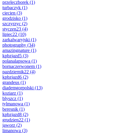
przeleczborek
(1)
turbaczyk
(1)
ciecien
(3)
grodzisko
(1)
szczyrzyc
(2)
styczen23
(4)
lipiec22
(10)
zarkalwaryjski
(1)
photography
(34)
amazingnature
(1)
kpbzjazd5
(3)
polanalapsowa
(1)
bornaczerwonem
(1)
pazdziernik22
(4)
kpbzjazd6
(2)
grandeus
(1)
diademgorpolski
(13)
koziarz
(1)
blyszcz
(1)
tylmanowa
(1)
beresnik
(1)
kpbzjazd8
(2)
grudzien22
(1)
jaworz
(2)
limanowa
(3)