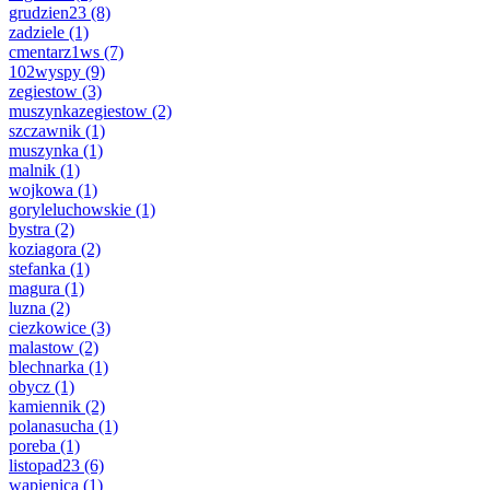
grudzien23
(8)
zadziele
(1)
cmentarz1ws
(7)
102wyspy
(9)
zegiestow
(3)
muszynkazegiestow
(2)
szczawnik
(1)
muszynka
(1)
malnik
(1)
wojkowa
(1)
goryleluchowskie
(1)
bystra
(2)
koziagora
(2)
stefanka
(1)
magura
(1)
luzna
(2)
ciezkowice
(3)
malastow
(2)
blechnarka
(1)
obycz
(1)
kamiennik
(2)
polanasucha
(1)
poreba
(1)
listopad23
(6)
wapienica
(1)