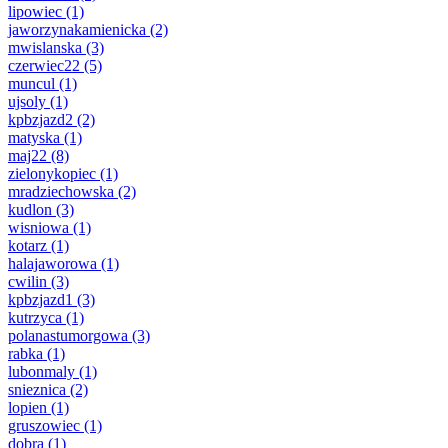
lipowiec
(1)
jaworzynakamienicka
(2)
mwislanska
(3)
czerwiec22
(5)
muncul
(1)
ujsoly
(1)
kpbzjazd2
(2)
matyska
(1)
maj22
(8)
zielonykopiec
(1)
mradziechowska
(2)
kudlon
(3)
wisniowa
(1)
kotarz
(1)
halajaworowa
(1)
cwilin
(3)
kpbzjazd1
(3)
kutrzyca
(1)
polanastumorgowa
(3)
rabka
(1)
lubonmaly
(1)
snieznica
(2)
lopien
(1)
gruszowiec
(1)
dobra
(1)