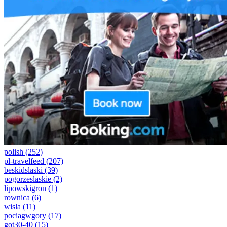
polish
(252)
pl-travelfeed
(207)
beskidslaski
(39)
pogorzeslaskie
(2)
lipowskigron
(1)
rownica
(6)
wisla
(11)
pociagwgory
(17)
got30-40
(15)