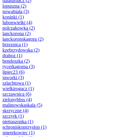
halaturbacz
(2)
lopuszna
(2)
nowabiala
(3)
koninki
(1)
lubonwielki
(4)
polczakowka
(2)
lanckorona
(2)
lanckoronskagora
(2)
brzeznica
(1)
kzebrzydowska
(2)
draboz
(1)
bendoszka
(2)
rycerkagorna
(3)
lipiec23
(6)
jaworki
(3)
szlachtowa
(1)
wielkirogacz
(1)
szczawnica
(6)
zielonybbss
(4)
malinowskaskala
(5)
skrzyczne
(4)
szczyrk
(1)
pietraszonka
(1)
schroniskoprzyslop
(1)
smerekowiec
(1)