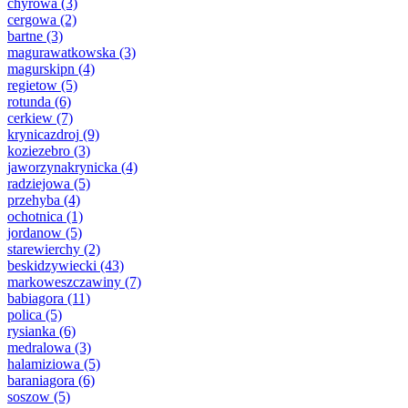
chyrowa
(3)
cergowa
(2)
bartne
(3)
magurawatkowska
(3)
magurskipn
(4)
regietow
(5)
rotunda
(6)
cerkiew
(7)
krynicazdroj
(9)
koziezebro
(3)
jaworzynakrynicka
(4)
radziejowa
(5)
przehyba
(4)
ochotnica
(1)
jordanow
(5)
starewierchy
(2)
beskidzywiecki
(43)
markoweszczawiny
(7)
babiagora
(11)
polica
(5)
rysianka
(6)
medralowa
(3)
halamiziowa
(5)
baraniagora
(6)
soszow
(5)