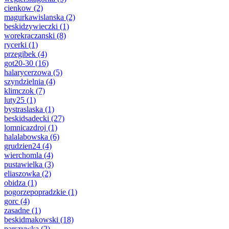
cienkow
(2)
magurkawislanska
(2)
beskidzywieczki
(1)
worekraczanski
(8)
rycerki
(1)
przegibek
(4)
got20-30
(16)
halarycerzowa
(5)
szyndzielnia
(4)
klimczok
(7)
luty25
(1)
bystraslaska
(1)
beskidsadecki
(27)
lomnicazdroj
(1)
halalabowska
(6)
grudzien24
(4)
wierchomla
(4)
pustawielka
(3)
eliaszowka
(2)
obidza
(1)
pogorzepopradzkie
(1)
gorc
(4)
zasadne
(1)
beskidmakowski
(18)
parszywka
(2)