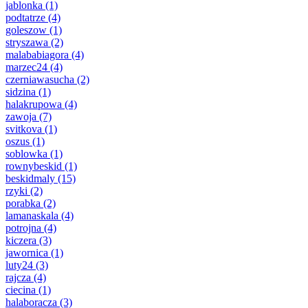
jablonka
(1)
podtatrze
(4)
goleszow
(1)
stryszawa
(2)
malababiagora
(4)
marzec24
(4)
czerniawasucha
(2)
sidzina
(1)
halakrupowa
(4)
zawoja
(7)
svitkova
(1)
oszus
(1)
soblowka
(1)
rownybeskid
(1)
beskidmaly
(15)
rzyki
(2)
porabka
(2)
lamanaskala
(4)
potrojna
(4)
kiczera
(3)
jawornica
(1)
luty24
(3)
rajcza
(4)
ciecina
(1)
halaboracza
(3)