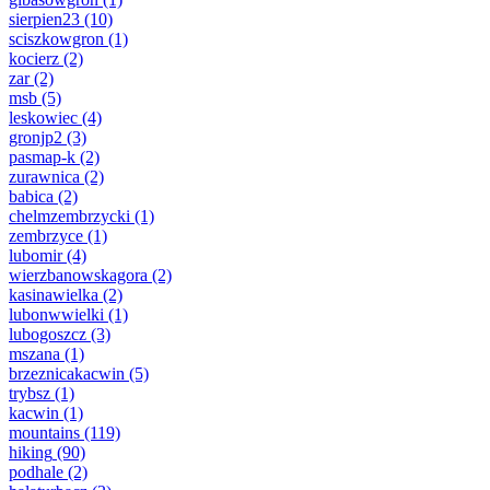
sierpien23
(10)
sciszkowgron
(1)
kocierz
(2)
zar
(2)
msb
(5)
leskowiec
(4)
gronjp2
(3)
pasmap-k
(2)
zurawnica
(2)
babica
(2)
chelmzembrzycki
(1)
zembrzyce
(1)
lubomir
(4)
wierzbanowskagora
(2)
kasinawielka
(2)
lubonwwielki
(1)
lubogoszcz
(3)
mszana
(1)
brzeznicakacwin
(5)
trybsz
(1)
kacwin
(1)
mountains
(119)
hiking
(90)
podhale
(2)