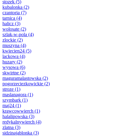
stozek
(5)
kubalonka
(2)
czantoria
(7)
tarnica
(4)
halicz
(3)
wolosate
(2)
szlak-w-pola
(4)
zlockie
(2)
muszyna
(4)
kwiecien24
(5)
lackowa
(4)
huzary
(2)
wysowa
(6)
skwirtne
(2)
maguramalastowska
(2)
pogorzeciezkowickie
(2)
stroze
(1)
maslanagora
(1)
szymbark
(1)
maj24
(1)
krawcowwierch
(1)
halalipowska
(3)
redykalnywierch
(4)
zlatna
(3)
sidzinajablonka
(3)