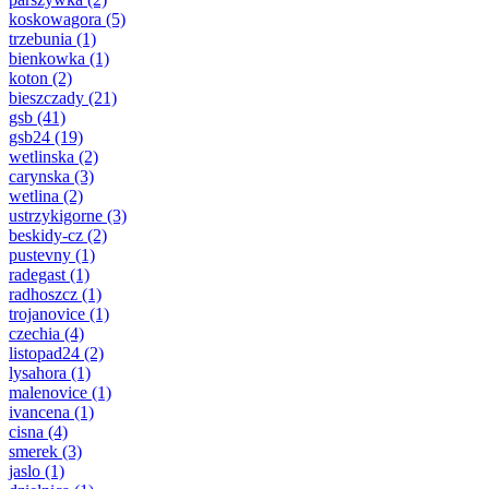
koskowagora
(5)
trzebunia
(1)
bienkowka
(1)
koton
(2)
bieszczady
(21)
gsb
(41)
gsb24
(19)
wetlinska
(2)
carynska
(3)
wetlina
(2)
ustrzykigorne
(3)
beskidy-cz
(2)
pustevny
(1)
radegast
(1)
radhoszcz
(1)
trojanovice
(1)
czechia
(4)
listopad24
(2)
lysahora
(1)
malenovice
(1)
ivancena
(1)
cisna
(4)
smerek
(3)
jaslo
(1)