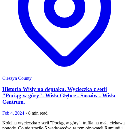
Cieszyn County
Historia Wisły na deptaku. Wycieczka z serii
"Pociąg w góry". Wisła Głębce - Soszów - Wisła
Centrum.
Feb 4, 2024
•
8
min read
Kolejna wycieczka z serii "Pociąg w góry" trafiła na małą ciekawą
pogodę. Co nie zraziło 5 wędrowców, w tym obywateli Rumunii i