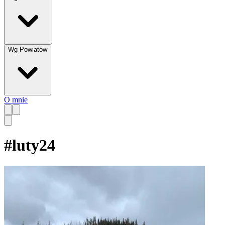
Wg Powiatów
O mnie
#
luty24