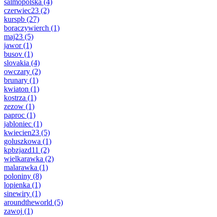
salmopolska
(4)
czerwiec23
(2)
kurspb
(27)
boraczywierch
(1)
maj23
(5)
jawor
(1)
busov
(1)
slovakia
(4)
owczary
(2)
brunary
(1)
kwiaton
(1)
kostrza
(1)
zezow
(1)
paproc
(1)
jabloniec
(1)
kwiecien23
(5)
goluszkowa
(1)
kpbzjazd11
(2)
wielkarawka
(2)
malarawka
(1)
poloniny
(8)
lopienka
(1)
sinewiry
(1)
aroundtheworld
(5)
zawoj
(1)