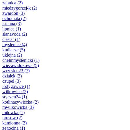
zabnica
(2)
miedzygorzej-k
(2)
zwardon
(3)
ochodzita
(2)
istebna
(3)
lipnica
(1)
slanavoda
(2)
cieslar
(1)
myslenice
(4)
kudlacze
(5)
uklejna
(2)
chelmmyslenicki
(1)
wiezawidokowa
(5)
wrzesien23
(7)
dzialek
(2)
czupel
(3)
lodygowice
(1)
wilkowice
(2)
styczen24
(1)
kotlinazywiecka
(2)
mwilkowicka
(3)
milowka
(1)
prusow
(2)
kamionna
(2)
zegocina
(1)