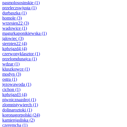
pasmolososinskie
(1)
przeleczswjusta
(1)
durbaszka
(1)
homole
(3)
wrzesien22
(3)
wadowice
(1)
magurkaponikiewska
(1)
jalowiec
(3)
sierpien22
(4)
kpbzjazd4
(4)
czerwonyklasztor
(1)
przelomdunajca
(1)
wdzar
(1)
kluszkowce
(1)
modyn
(3)
ostra
(1)
jezowawoda
(1)
cichon
(1)
kpbzjazd3
(4)
piwnicznazdroj
(1)
zlomnistywierch
(1)
dolinaroztoki
(1)
koronagorpolski
(24)
kamienjasliska
(2)
czeremcha
(1)