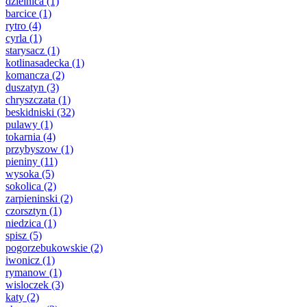
dzielnica
(1)
barcice
(1)
rytro
(4)
cyrla
(1)
starysacz
(1)
kotlinasadecka
(1)
komancza
(2)
duszatyn
(3)
chryszczata
(1)
beskidniski
(32)
pulawy
(1)
tokarnia
(4)
przybyszow
(1)
pieniny
(11)
wysoka
(5)
sokolica
(2)
zarpieninski
(2)
czorsztyn
(1)
niedzica
(1)
spisz
(5)
pogorzebukowskie
(2)
iwonicz
(1)
rymanow
(1)
wisloczek
(3)
katy
(2)