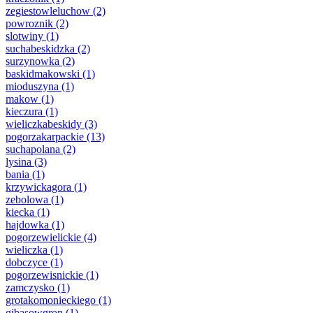
zegiestowleluchow
(2)
powroznik
(2)
slotwiny
(1)
suchabeskidzka
(2)
surzynowka
(2)
baskidmakowski
(1)
mioduszyna
(1)
makow
(1)
kieczura
(1)
wieliczkabeskidy
(3)
pogorzakarpackie
(13)
suchapolana
(2)
lysina
(3)
bania
(1)
krzywickagora
(1)
zebolowa
(1)
kiecka
(1)
hajdowka
(1)
pogorzewielickie
(4)
wieliczka
(1)
dobczyce
(1)
pogorzewisnickie
(1)
zamczysko
(1)
grotakomonieckiego
(1)
gibasowgron
(1)