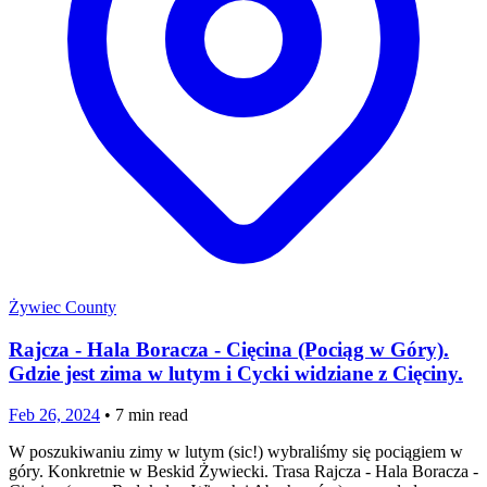
Żywiec County
Rajcza - Hala Boracza - Cięcina (Pociąg w Góry).
Gdzie jest zima w lutym i Cycki widziane z Cięciny.
Feb 26, 2024
•
7
min read
W poszukiwaniu zimy w lutym (sic!) wybraliśmy się pociągiem w
góry. Konkretnie w Beskid Żywiecki. Trasa Rajcza - Hala Boracza -