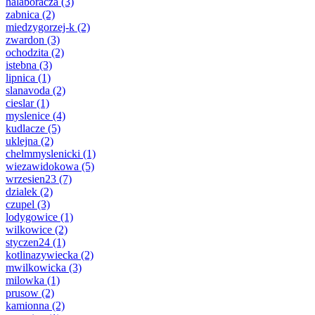
halaboracza
(3)
zabnica
(2)
miedzygorzej-k
(2)
zwardon
(3)
ochodzita
(2)
istebna
(3)
lipnica
(1)
slanavoda
(2)
cieslar
(1)
myslenice
(4)
kudlacze
(5)
uklejna
(2)
chelmmyslenicki
(1)
wiezawidokowa
(5)
wrzesien23
(7)
dzialek
(2)
czupel
(3)
lodygowice
(1)
wilkowice
(2)
styczen24
(1)
kotlinazywiecka
(2)
mwilkowicka
(3)
milowka
(1)
prusow
(2)
kamionna
(2)