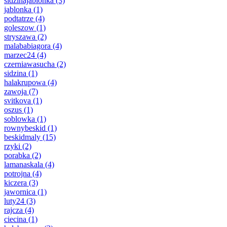
sidzinajablonka
(3)
jablonka
(1)
podtatrze
(4)
goleszow
(1)
stryszawa
(2)
malababiagora
(4)
marzec24
(4)
czerniawasucha
(2)
sidzina
(1)
halakrupowa
(4)
zawoja
(7)
svitkova
(1)
oszus
(1)
soblowka
(1)
rownybeskid
(1)
beskidmaly
(15)
rzyki
(2)
porabka
(2)
lamanaskala
(4)
potrojna
(4)
kiczera
(3)
jawornica
(1)
luty24
(3)
rajcza
(4)
ciecina
(1)