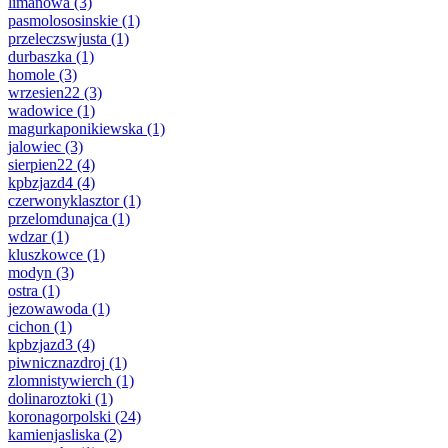
limanowa
(3)
pasmolososinskie
(1)
przeleczswjusta
(1)
durbaszka
(1)
homole
(3)
wrzesien22
(3)
wadowice
(1)
magurkaponikiewska
(1)
jalowiec
(3)
sierpien22
(4)
kpbzjazd4
(4)
czerwonyklasztor
(1)
przelomdunajca
(1)
wdzar
(1)
kluszkowce
(1)
modyn
(3)
ostra
(1)
jezowawoda
(1)
cichon
(1)
kpbzjazd3
(4)
piwnicznazdroj
(1)
zlomnistywierch
(1)
dolinaroztoki
(1)
koronagorpolski
(24)
kamienjasliska
(2)