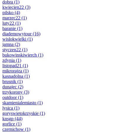
dobra
(1)
kwiecien22
(3)
pilsko
(4)
marzec22
(1)
luty22
(1)
baranie
(1)
diademowytour
(16)
wislokwielki
(1)
jamna
(2)
styczen22
(1)
bukowinskiwierch
(1)
zdynia
(1)
listopad21
(1)
mikrorajza
(1)
kasnadolna
(1)
brusnik
(1)
dunajec
(2)
trzykorony
(3)
outdoor
(1)
skamienialemiasto
(1)
lysica
(1)
goryswietokrzyskie
(1)
knsgp
(44)
gorlice
(1)
czernichow
(1)