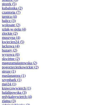
stozek
(5)
kubalonka
(2)
czantoria
(7)
tarnica
(4)
halicz
(3)
wolosate
(2)
szlak-w-pola
(4)
zlockie
(2)
muszyna
(4)
kwiecien24
(5)
lackowa
(4)
huzary
(2)
wysowa
(6)
skwirtne
(2)
maguramalastowska
(2)
pogorzeciezkowickie
(2)
stroze
(1)
maslanagora
(1)
szymbark
(1)
maj24
(1)
krawcowwierch
(1)
halalipowska
(3)
redykalnywierch
(4)
zlatna
(3)