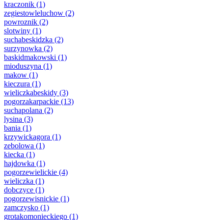
kraczonik
(1)
zegiestowleluchow
(2)
powroznik
(2)
slotwiny
(1)
suchabeskidzka
(2)
surzynowka
(2)
baskidmakowski
(1)
mioduszyna
(1)
makow
(1)
kieczura
(1)
wieliczkabeskidy
(3)
pogorzakarpackie
(13)
suchapolana
(2)
lysina
(3)
bania
(1)
krzywickagora
(1)
zebolowa
(1)
kiecka
(1)
hajdowka
(1)
pogorzewielickie
(4)
wieliczka
(1)
dobczyce
(1)
pogorzewisnickie
(1)
zamczysko
(1)
grotakomonieckiego
(1)