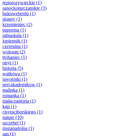
jeziorozywieckie
(1)
sanockoturczanskie
(3)
bukoweberdo
(1)
slonny
(1)
krzemieniec
(2)
paportna
(1)
rabiaskala
(1)
lopiennik
(1)
czerenina
(1)
wolosan
(2)
trohaniec
(1)
otryt
(1)
historia
(5)
watkowa
(1)
jaworniki
(1)
percakademikow
(1)
malinka
(1)
romanka
(1)
malaczantoria
(1)
kgp
(1)
cisyraciborskiego
(1)
nature
(10)
szczebel
(1)
mszanadolna
(1)
san
(1)