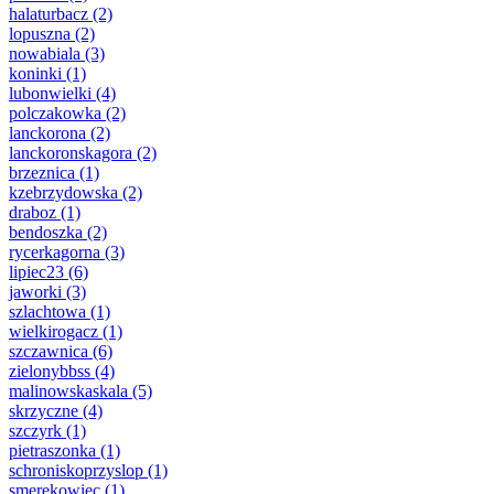
halaturbacz
(2)
lopuszna
(2)
nowabiala
(3)
koninki
(1)
lubonwielki
(4)
polczakowka
(2)
lanckorona
(2)
lanckoronskagora
(2)
brzeznica
(1)
kzebrzydowska
(2)
draboz
(1)
bendoszka
(2)
rycerkagorna
(3)
lipiec23
(6)
jaworki
(3)
szlachtowa
(1)
wielkirogacz
(1)
szczawnica
(6)
zielonybbss
(4)
malinowskaskala
(5)
skrzyczne
(4)
szczyrk
(1)
pietraszonka
(1)
schroniskoprzyslop
(1)
smerekowiec
(1)