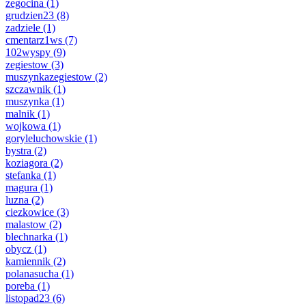
zegocina
(1)
grudzien23
(8)
zadziele
(1)
cmentarz1ws
(7)
102wyspy
(9)
zegiestow
(3)
muszynkazegiestow
(2)
szczawnik
(1)
muszynka
(1)
malnik
(1)
wojkowa
(1)
goryleluchowskie
(1)
bystra
(2)
koziagora
(2)
stefanka
(1)
magura
(1)
luzna
(2)
ciezkowice
(3)
malastow
(2)
blechnarka
(1)
obycz
(1)
kamiennik
(2)
polanasucha
(1)
poreba
(1)
listopad23
(6)