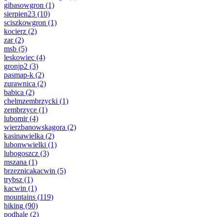
gibasowgron
(1)
sierpien23
(10)
sciszkowgron
(1)
kocierz
(2)
zar
(2)
msb
(5)
leskowiec
(4)
gronjp2
(3)
pasmap-k
(2)
zurawnica
(2)
babica
(2)
chelmzembrzycki
(1)
zembrzyce
(1)
lubomir
(4)
wierzbanowskagora
(2)
kasinawielka
(2)
lubonwwielki
(1)
lubogoszcz
(3)
mszana
(1)
brzeznicakacwin
(5)
trybsz
(1)
kacwin
(1)
mountains
(119)
hiking
(90)
podhale
(2)