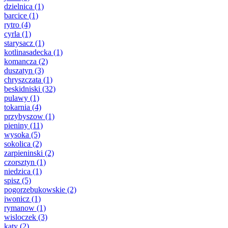
dzielnica
(1)
barcice
(1)
rytro
(4)
cyrla
(1)
starysacz
(1)
kotlinasadecka
(1)
komancza
(2)
duszatyn
(3)
chryszczata
(1)
beskidniski
(32)
pulawy
(1)
tokarnia
(4)
przybyszow
(1)
pieniny
(11)
wysoka
(5)
sokolica
(2)
zarpieninski
(2)
czorsztyn
(1)
niedzica
(1)
spisz
(5)
pogorzebukowskie
(2)
iwonicz
(1)
rymanow
(1)
wisloczek
(3)
katy
(2)