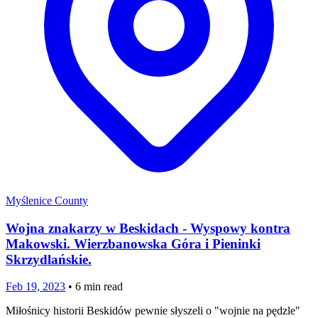
Myślenice County
Wojna znakarzy w Beskidach - Wyspowy kontra
Makowski. Wierzbanowska Góra i Pieninki
Skrzydlańskie.
Feb 19, 2023
•
6
min read
Miłośnicy historii Beskidów pewnie słyszeli o "wojnie na pędzle"