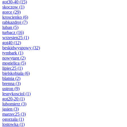
got30-40
(15)
skoczow
(1)
gorce
(29)
kroscienko
(6)
rabkazdroj
(7)
luban
(5)
turbacz
(16)
wrzesien25
(1)
got40
(12)
beskidwyspowy
(32)
tymbark
(1)
nowytarg
(2)
mogielica
(5)
lipiec25
(1)
bielskobiala
(6)
blatnia
(2)
brenna
(3)
ustron
(9)
lesnykosciol
(1)
got20-20
(1)
lubomierz
(3)
jasien
(3)
marzec25
(3)
ogorzala
(1)
lostowka
(1)