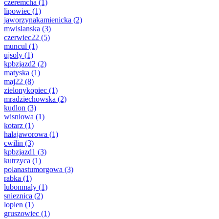
czeremcha
(1)
lipowiec
(1)
jaworzynakamienicka
(2)
mwislanska
(3)
czerwiec22
(5)
muncul
(1)
ujsoly
(1)
kpbzjazd2
(2)
matyska
(1)
maj22
(8)
zielonykopiec
(1)
mradziechowska
(2)
kudlon
(3)
wisniowa
(1)
kotarz
(1)
halajaworowa
(1)
cwilin
(3)
kpbzjazd1
(3)
kutrzyca
(1)
polanastumorgowa
(3)
rabka
(1)
lubonmaly
(1)
snieznica
(2)
lopien
(1)
gruszowiec
(1)