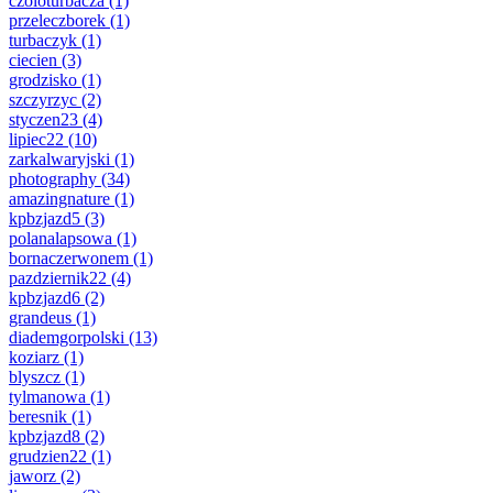
czoloturbacza
(1)
przeleczborek
(1)
turbaczyk
(1)
ciecien
(3)
grodzisko
(1)
szczyrzyc
(2)
styczen23
(4)
lipiec22
(10)
zarkalwaryjski
(1)
photography
(34)
amazingnature
(1)
kpbzjazd5
(3)
polanalapsowa
(1)
bornaczerwonem
(1)
pazdziernik22
(4)
kpbzjazd6
(2)
grandeus
(1)
diademgorpolski
(13)
koziarz
(1)
blyszcz
(1)
tylmanowa
(1)
beresnik
(1)
kpbzjazd8
(2)
grudzien22
(1)
jaworz
(2)