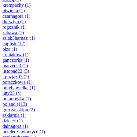
krempachy
(1)
litwinka
(1)
czarnagora
(1)
dursztyn
(1)
rogoznik
(1)
zabawa
(1)
szlak3harnasi
(1)
english
(12)
olza
(1)
koniakow
(1)
ganczorka
(1)
marzec23
(1)
listopad22
(3)
kpbzjazd7
(2)
potaczkowa
(1)
porebawielka
(1)
luty23
(4)
orkanowka
(1)
poland
(113)
gorczanskipn
(2)
szklarnia
(1)
dzielec
(1)
dalnagora
(1)
przeleczjaworzyce
(1)