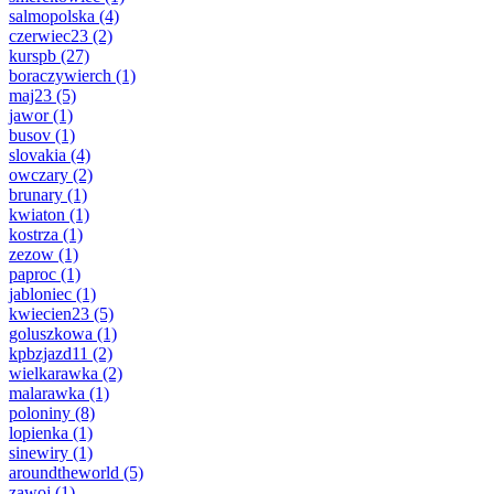
salmopolska
(4)
czerwiec23
(2)
kurspb
(27)
boraczywierch
(1)
maj23
(5)
jawor
(1)
busov
(1)
slovakia
(4)
owczary
(2)
brunary
(1)
kwiaton
(1)
kostrza
(1)
zezow
(1)
paproc
(1)
jabloniec
(1)
kwiecien23
(5)
goluszkowa
(1)
kpbzjazd11
(2)
wielkarawka
(2)
malarawka
(1)
poloniny
(8)
lopienka
(1)
sinewiry
(1)
aroundtheworld
(5)
zawoj
(1)