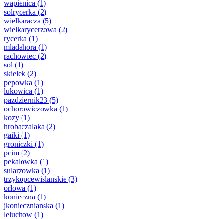
wapienica
(1)
solrycerka
(2)
wielkaracza
(5)
wielkarycerzowa
(2)
rycerka
(1)
mladahora
(1)
rachowiec
(2)
sol
(1)
skielek
(2)
pepowka
(1)
lukowica
(1)
pazdziernik23
(5)
ochorowiczowka
(1)
kozy
(1)
hrobaczalaka
(2)
gaiki
(1)
groniczki
(1)
pcim
(2)
pekalowka
(1)
sularzowka
(1)
trzykopcewislanskie
(3)
orlowa
(1)
konieczna
(1)
jkoniecznianska
(1)
leluchow
(1)