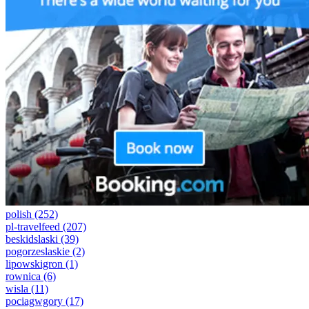
polish
(252)
pl-travelfeed
(207)
beskidslaski
(39)
pogorzeslaskie
(2)
lipowskigron
(1)
rownica
(6)
wisla
(11)
pociagwgory
(17)