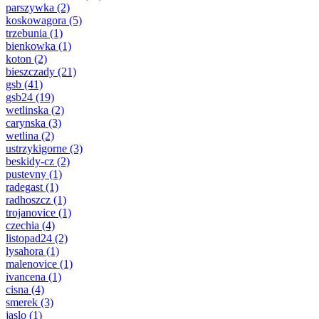
parszywka
(2)
koskowagora
(5)
trzebunia
(1)
bienkowka
(1)
koton
(2)
bieszczady
(21)
gsb
(41)
gsb24
(19)
wetlinska
(2)
carynska
(3)
wetlina
(2)
ustrzykigorne
(3)
beskidy-cz
(2)
pustevny
(1)
radegast
(1)
radhoszcz
(1)
trojanovice
(1)
czechia
(4)
listopad24
(2)
lysahora
(1)
malenovice
(1)
ivancena
(1)
cisna
(4)
smerek
(3)
jaslo
(1)