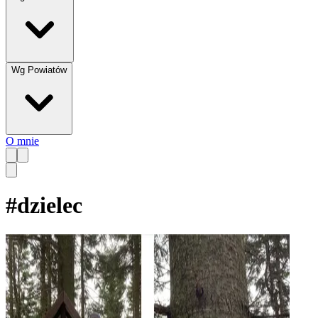
Wg Powiatów
O mnie
#
dzielec