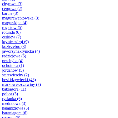
chyrowa
(3)
cergowa
(2)
bartne
(3)
magurawatkowska
(3)
magurskipn
(4)
regietow
(5)
rotunda
(6)
cerkiew
(7)
krynicazdroj
(9)
koziezebro
(3)
jaworzynakrynicka
(4)
radziejowa
(5)
przehyba
(4)
ochotnica
(1)
jordanow
(5)
starewierchy
(2)
beskidzywiecki
(43)
markoweszczawiny
(7)
babiagora
(11)
polica
(5)
rysianka
(6)
medralowa
(3)
halamiziowa
(5)
baraniagora
(6)
soszow
(5)