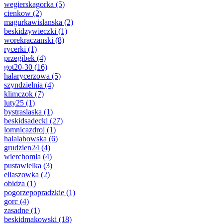
wegierskagorka
(5)
cienkow
(2)
magurkawislanska
(2)
beskidzywieczki
(1)
worekraczanski
(8)
rycerki
(1)
przegibek
(4)
got20-30
(16)
halarycerzowa
(5)
szyndzielnia
(4)
klimczok
(7)
luty25
(1)
bystraslaska
(1)
beskidsadecki
(27)
lomnicazdroj
(1)
halalabowska
(6)
grudzien24
(4)
wierchomla
(4)
pustawielka
(3)
eliaszowka
(2)
obidza
(1)
pogorzepopradzkie
(1)
gorc
(4)
zasadne
(1)
beskidmakowski
(18)