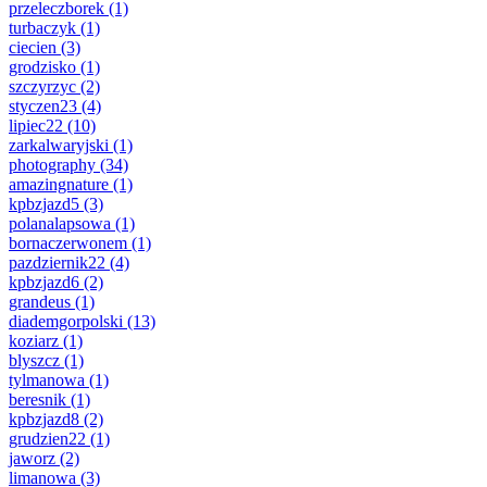
przeleczborek
(1)
turbaczyk
(1)
ciecien
(3)
grodzisko
(1)
szczyrzyc
(2)
styczen23
(4)
lipiec22
(10)
zarkalwaryjski
(1)
photography
(34)
amazingnature
(1)
kpbzjazd5
(3)
polanalapsowa
(1)
bornaczerwonem
(1)
pazdziernik22
(4)
kpbzjazd6
(2)
grandeus
(1)
diademgorpolski
(13)
koziarz
(1)
blyszcz
(1)
tylmanowa
(1)
beresnik
(1)
kpbzjazd8
(2)
grudzien22
(1)
jaworz
(2)
limanowa
(3)