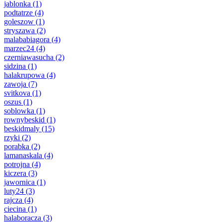
jablonka
(1)
podtatrze
(4)
goleszow
(1)
stryszawa
(2)
malababiagora
(4)
marzec24
(4)
czerniawasucha
(2)
sidzina
(1)
halakrupowa
(4)
zawoja
(7)
svitkova
(1)
oszus
(1)
soblowka
(1)
rownybeskid
(1)
beskidmaly
(15)
rzyki
(2)
porabka
(2)
lamanaskala
(4)
potrojna
(4)
kiczera
(3)
jawornica
(1)
luty24
(3)
rajcza
(4)
ciecina
(1)
halaboracza
(3)