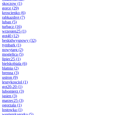
skoczow
(1)
gorce
(29)
kroscienko
(6)
rabkazdroj
(7)
luban
(5)
turbacz
(16)
wrzesien25
(1)
got40
(12)
beskidwyspowy
(32)
tymbark
(1)
nowytarg
(2)
mogielica
(5)
lipiec25
(1)
bielskobiala
(6)
blatnia
(2)
brenna
(3)
ustron
(9)
lesnykosciol
(1)
got20-20
(1)
lubomierz
(3)
jasien
(3)
marzec25
(3)
ogorzala
(1)
lostowka
(1)
wegierskagorka
(5)