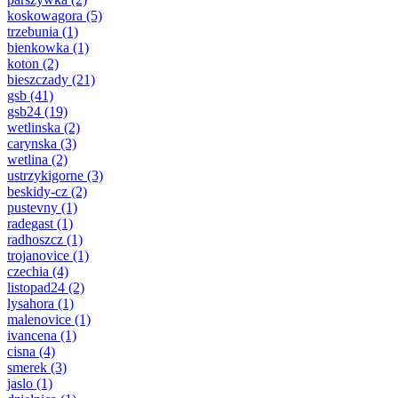
koskowagora
(5)
trzebunia
(1)
bienkowka
(1)
koton
(2)
bieszczady
(21)
gsb
(41)
gsb24
(19)
wetlinska
(2)
carynska
(3)
wetlina
(2)
ustrzykigorne
(3)
beskidy-cz
(2)
pustevny
(1)
radegast
(1)
radhoszcz
(1)
trojanovice
(1)
czechia
(4)
listopad24
(2)
lysahora
(1)
malenovice
(1)
ivancena
(1)
cisna
(4)
smerek
(3)
jaslo
(1)