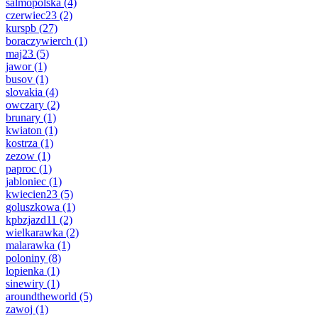
salmopolska
(4)
czerwiec23
(2)
kurspb
(27)
boraczywierch
(1)
maj23
(5)
jawor
(1)
busov
(1)
slovakia
(4)
owczary
(2)
brunary
(1)
kwiaton
(1)
kostrza
(1)
zezow
(1)
paproc
(1)
jabloniec
(1)
kwiecien23
(5)
goluszkowa
(1)
kpbzjazd11
(2)
wielkarawka
(2)
malarawka
(1)
poloniny
(8)
lopienka
(1)
sinewiry
(1)
aroundtheworld
(5)
zawoj
(1)