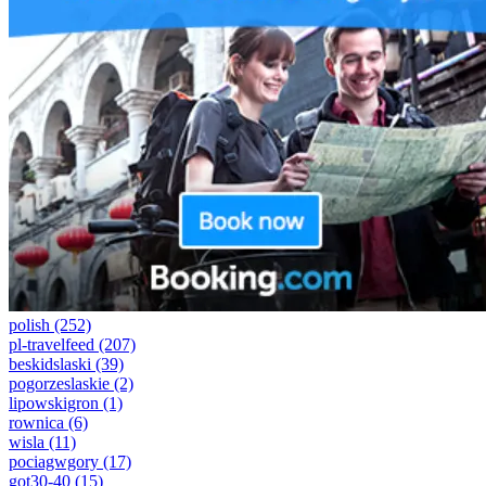
polish
(252)
pl-travelfeed
(207)
beskidslaski
(39)
pogorzeslaskie
(2)
lipowskigron
(1)
rownica
(6)
wisla
(11)
pociagwgory
(17)
got30-40
(15)