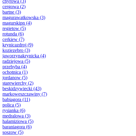
chyrowa
(3)
cergowa
(2)
bartne
(3)
magurawatkowska
(3)
magurskipn
(4)
regietow
(5)
rotunda
(6)
cerkiew
(7)
krynicazdroj
(9)
koziezebro
(3)
jaworzynakrynicka
(4)
radziejowa
(5)
przehyba
(4)
ochotnica
(1)
jordanow
(5)
starewierchy
(2)
beskidzywiecki
(43)
markoweszczawiny
(7)
babiagora
(11)
polica
(5)
rysianka
(6)
medralowa
(3)
halamiziowa
(5)
baraniagora
(6)
soszow
(5)