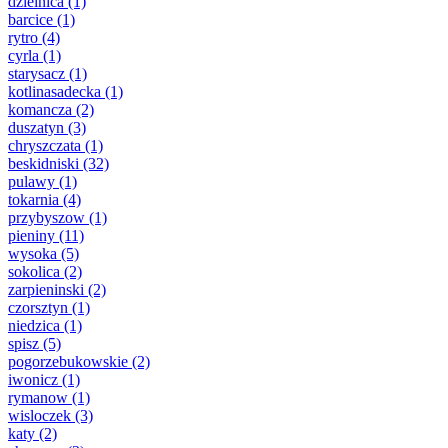
dzielnica
(1)
barcice
(1)
rytro
(4)
cyrla
(1)
starysacz
(1)
kotlinasadecka
(1)
komancza
(2)
duszatyn
(3)
chryszczata
(1)
beskidniski
(32)
pulawy
(1)
tokarnia
(4)
przybyszow
(1)
pieniny
(11)
wysoka
(5)
sokolica
(2)
zarpieninski
(2)
czorsztyn
(1)
niedzica
(1)
spisz
(5)
pogorzebukowskie
(2)
iwonicz
(1)
rymanow
(1)
wisloczek
(3)
katy
(2)