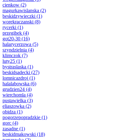
cienkow
(2)
magurkawislanska
(2)
beskidzywieczki
(1)
worekraczanski
(8)
rycerki
(1)
przegibek
(4)
got20-30
(16)
halarycerzowa
(5)
szyndzielnia
(4)
klimczok
(7)
luty25
(1)
bystraslaska
(1)
beskidsadecki
(27)
lomnicazdroj
(1)
halalabowska
(6)
grudzien24
(4)
wierchomla
(4)
pustawielka
(3)
eliaszowka
(2)
obidza
(1)
pogorzepopradzkie
(1)
gorc
(4)
zasadne
(1)
beskidmakowski
(18)
parszywka
(2)