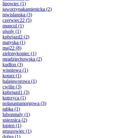
lipowiec
(1)
jaworzynakamienicka
(2)
mwislanska
(3)
czerwiec22
(5)
muncul
(1)
ujsoly
(1)
kpbzjazd2
(2)
matyska
(1)
maj22
(8)
zielonykopiec
(1)
mradziechowska
(2)
kudlon
(3)
wisniowa
(1)
kotarz
(1)
halajaworowa
(1)
cwilin
(3)
kpbzjazd1
(3)
kutrzyca
(1)
polanastumorgowa
(3)
rabka
(1)
lubonmaly
(1)
snieznica
(2)
lopien
(1)
gruszowiec
(1)
dobra
(1)