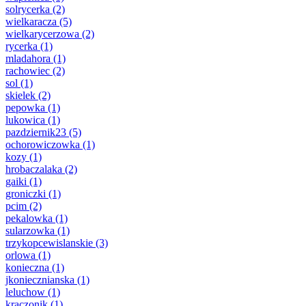
solrycerka
(2)
wielkaracza
(5)
wielkarycerzowa
(2)
rycerka
(1)
mladahora
(1)
rachowiec
(2)
sol
(1)
skielek
(2)
pepowka
(1)
lukowica
(1)
pazdziernik23
(5)
ochorowiczowka
(1)
kozy
(1)
hrobaczalaka
(2)
gaiki
(1)
groniczki
(1)
pcim
(2)
pekalowka
(1)
sularzowka
(1)
trzykopcewislanskie
(3)
orlowa
(1)
konieczna
(1)
jkoniecznianska
(1)
leluchow
(1)
kraczonik
(1)