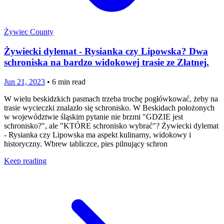
Żywiec County
Żywiecki dylemat - Rysianka czy Lipowska? Dwa
schroniska na bardzo widokowej trasie ze Złatnej.
Jun 21, 2023
•
6
min read
W wielu beskidzkich pasmach trzeba trochę pogłówkować, żeby na
trasie wycieczki znalazło się schronisko. W Beskidach położonych
w województwie śląskim pytanie nie brzmi "GDZIE jest
schronisko?", ale "KTÓRE schronisko wybrać"? Żywiecki dylemat
- Rysianka czy Lipowska ma aspekt kulinarny, widokowy i
historyczny. Wbrew tabliczce, pies pilnujący schron
Keep reading