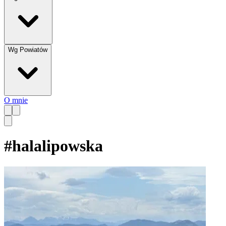
Wg Powiatów
O mnie
#
halalipowska