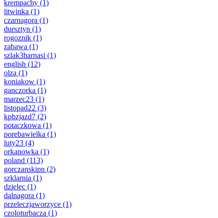
krempachy
(1)
litwinka
(1)
czarnagora
(1)
dursztyn
(1)
rogoznik
(1)
zabawa
(1)
szlak3harnasi
(1)
english
(12)
olza
(1)
koniakow
(1)
ganczorka
(1)
marzec23
(1)
listopad22
(3)
kpbzjazd7
(2)
potaczkowa
(1)
porebawielka
(1)
luty23
(4)
orkanowka
(1)
poland
(113)
gorczanskipn
(2)
szklarnia
(1)
dzielec
(1)
dalnagora
(1)
przeleczjaworzyce
(1)
czoloturbacza
(1)