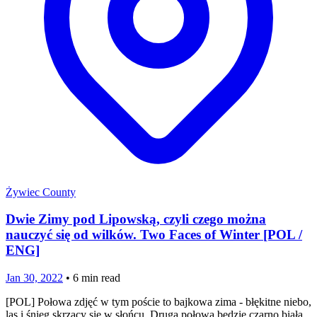
Żywiec County
Dwie Zimy pod Lipowską, czyli czego można
nauczyć się od wilków. Two Faces of Winter [POL /
ENG]
Jan 30, 2022
•
6
min read
[POL] Połowa zdjęć w tym poście to bajkowa zima - błękitne niebo,
las i śnieg skrzący się w słońcu. Druga połowa będzie czarno biała.