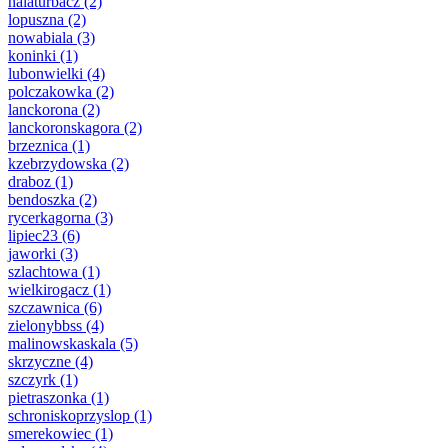
halaturbacz
(2)
lopuszna
(2)
nowabiala
(3)
koninki
(1)
lubonwielki
(4)
polczakowka
(2)
lanckorona
(2)
lanckoronskagora
(2)
brzeznica
(1)
kzebrzydowska
(2)
draboz
(1)
bendoszka
(2)
rycerkagorna
(3)
lipiec23
(6)
jaworki
(3)
szlachtowa
(1)
wielkirogacz
(1)
szczawnica
(6)
zielonybbss
(4)
malinowskaskala
(5)
skrzyczne
(4)
szczyrk
(1)
pietraszonka
(1)
schroniskoprzyslop
(1)
smerekowiec
(1)