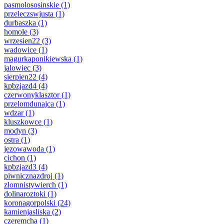
pasmolososinskie
(1)
przeleczswjusta
(1)
durbaszka
(1)
homole
(3)
wrzesien22
(3)
wadowice
(1)
magurkaponikiewska
(1)
jalowiec
(3)
sierpien22
(4)
kpbzjazd4
(4)
czerwonyklasztor
(1)
przelomdunajca
(1)
wdzar
(1)
kluszkowce
(1)
modyn
(3)
ostra
(1)
jezowawoda
(1)
cichon
(1)
kpbzjazd3
(4)
piwnicznazdroj
(1)
zlomnistywierch
(1)
dolinaroztoki
(1)
koronagorpolski
(24)
kamienjasliska
(2)
czeremcha
(1)