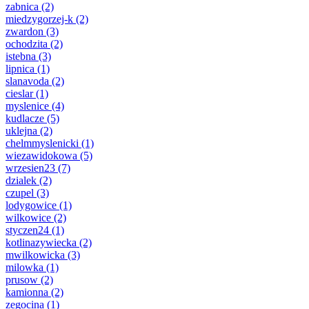
zabnica
(2)
miedzygorzej-k
(2)
zwardon
(3)
ochodzita
(2)
istebna
(3)
lipnica
(1)
slanavoda
(2)
cieslar
(1)
myslenice
(4)
kudlacze
(5)
uklejna
(2)
chelmmyslenicki
(1)
wiezawidokowa
(5)
wrzesien23
(7)
dzialek
(2)
czupel
(3)
lodygowice
(1)
wilkowice
(2)
styczen24
(1)
kotlinazywiecka
(2)
mwilkowicka
(3)
milowka
(1)
prusow
(2)
kamionna
(2)
zegocina
(1)