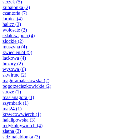
stozek
(5)
kubalonka
(2)
czantoria
(7)
tarnica
(4)
halicz
(3)
wolosate
(2)
szlak-w-pola
(4)
zlockie
(2)
muszyna
(4)
kwiecien24
(5)
lackowa
(4)
huzary
(2)
wysowa
(6)
skwirtne
(2)
maguramalastowska
(2)
pogorzeciezkowickie
(2)
stroze
(1)
maslanagora
(1)
szymbark
(1)
maj24
(1)
krawcowwierch
(1)
halalipowska
(3)
redykalnywierch
(4)
zlatna
(3)
sidzinajablonka
(3)