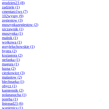
grudzien23
(8)
zadziele
(1)
cmentarz1ws
(7)
102wyspy
(9)
zegiestow
(3)
muszynkazegiestow
(2)
szczawnik
(1)
muszynka
(1)
malnik
(1)
wojkowa
(1)
goryleluchowskie
(1)
bystra
(2)
koziagora
(2)
stefanka
(1)
magura
(1)
luzna
(2)
ciezkowice
(3)
malastow
(2)
blechnarka
(1)
obycz
(1)
kamiennik
(2)
polanasucha
(1)
poreba
(1)
listopad23
(6)
wapienica
(1)