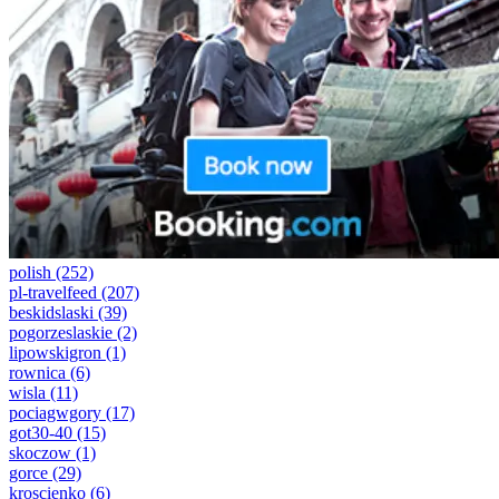
polish
(252)
pl-travelfeed
(207)
beskidslaski
(39)
pogorzeslaskie
(2)
lipowskigron
(1)
rownica
(6)
wisla
(11)
pociagwgory
(17)
got30-40
(15)
skoczow
(1)
gorce
(29)
kroscienko
(6)