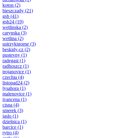
koton
(2)
bieszczady
(21)
gsb
(41)
gsb24
(19)
wetlinska
(2)
carynska
(3)
wetlina
(2)
ustrzykigorne
(3)
beskidy-cz
(2)
pustevny
(1)
radegast
(1)
radhoszcz
(1)
trojanovice
(1)
czechia
(4)
listopad24
(2)
lysahora
(1)
malenovice
(1)
ivancena
(1)
cisna
(4)
smerek
(3)
jaslo
(1)
dzielnica
(1)
barcice
(1)
rytro
(4)