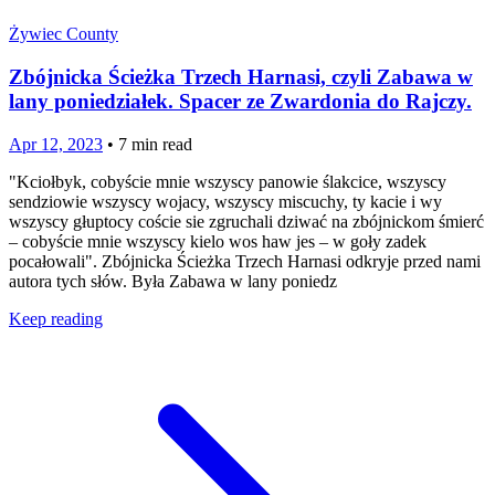
Żywiec County
Zbójnicka Ścieżka Trzech Harnasi, czyli Zabawa w
lany poniedziałek. Spacer ze Zwardonia do Rajczy.
Apr 12, 2023
•
7
min read
"Kciołbyk, cobyście mnie wszyscy panowie ślakcice, wszyscy
sendziowie wszyscy wojacy, wszyscy miscuchy, ty kacie i wy
wszyscy głuptocy coście sie zgruchali dziwać na zbójnickom śmierć
– cobyście mnie wszyscy kielo wos haw jes – w goły zadek
pocałowali". Zbójnicka Ścieżka Trzech Harnasi odkryje przed nami
autora tych słów. Była Zabawa w lany poniedz
Keep reading