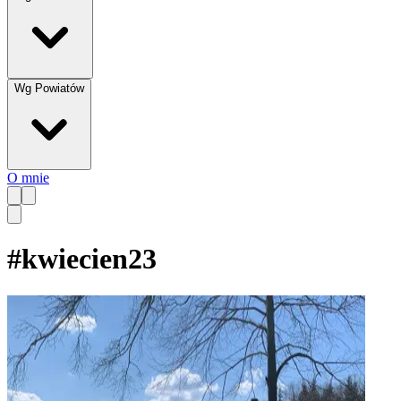
Wg Powiatów
O mnie
#
kwiecien23