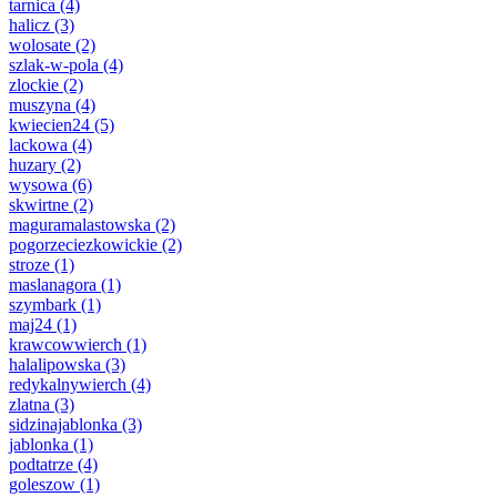
tarnica
(4)
halicz
(3)
wolosate
(2)
szlak-w-pola
(4)
zlockie
(2)
muszyna
(4)
kwiecien24
(5)
lackowa
(4)
huzary
(2)
wysowa
(6)
skwirtne
(2)
maguramalastowska
(2)
pogorzeciezkowickie
(2)
stroze
(1)
maslanagora
(1)
szymbark
(1)
maj24
(1)
krawcowwierch
(1)
halalipowska
(3)
redykalnywierch
(4)
zlatna
(3)
sidzinajablonka
(3)
jablonka
(1)
podtatrze
(4)
goleszow
(1)