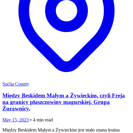
Sucha County
Między Beskidem Małym a Żywieckim, czyli Freja
na granicy płaszczowiny magurskiej. Grupa
Żurawnicy.
May 15, 2023
•
4
min read
Między Beskidem Małym a Żywieckim jest mało znana kraina