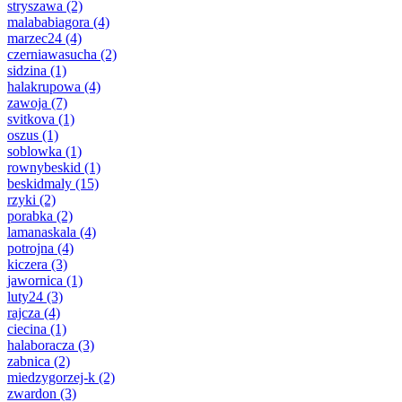
stryszawa
(2)
malababiagora
(4)
marzec24
(4)
czerniawasucha
(2)
sidzina
(1)
halakrupowa
(4)
zawoja
(7)
svitkova
(1)
oszus
(1)
soblowka
(1)
rownybeskid
(1)
beskidmaly
(15)
rzyki
(2)
porabka
(2)
lamanaskala
(4)
potrojna
(4)
kiczera
(3)
jawornica
(1)
luty24
(3)
rajcza
(4)
ciecina
(1)
halaboracza
(3)
zabnica
(2)
miedzygorzej-k
(2)
zwardon
(3)