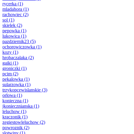
rycerka
(1)
mladahora
(1)
rachowiec
(2)
sol
(1)
skielek
(2)
pepowka
(1)
lukowica
(1)
pazdziernik23
(5)
ochorowiczowka
(1)
kozy
(1)
hrobaczalaka
(2)
gaiki
(1)
groniczki
(1)
pcim
(2)
pekalowka
(1)
sularzowka
(1)
trzykopcewislanskie
(3)
orlowa
(1)
konieczna
(1)
jkoniecznianska
(1)
leluchow
(1)
kraczonik
(1)
zegiestowleluchow
(2)
powroznik
(2)
slotwiny
(1)