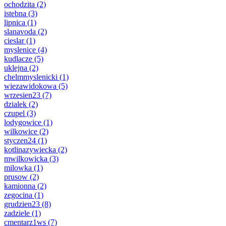
ochodzita
(2)
istebna
(3)
lipnica
(1)
slanavoda
(2)
cieslar
(1)
myslenice
(4)
kudlacze
(5)
uklejna
(2)
chelmmyslenicki
(1)
wiezawidokowa
(5)
wrzesien23
(7)
dzialek
(2)
czupel
(3)
lodygowice
(1)
wilkowice
(2)
styczen24
(1)
kotlinazywiecka
(2)
mwilkowicka
(3)
milowka
(1)
prusow
(2)
kamionna
(2)
zegocina
(1)
grudzien23
(8)
zadziele
(1)
cmentarz1ws
(7)