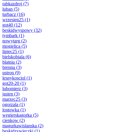
rabkazdroj
(7)
luban
(5)
turbacz
(16)
wrzesien25
(1)
got40
(12)
beskidwyspowy
(32)
tymbark
(1)
nowytarg
(2)
mogielica
(5)
lipiec25
(1)
bielskobiala
(6)
blatnia
(2)
brenna
(3)
ustron
(9)
lesnykosciol
(1)
got20-20
(1)
lubomierz
(3)
jasien
(3)
marzec25
(3)
ogorzala
(1)
lostowka
(1)
wegierskagorka
(5)
cienkow
(2)
magurkawislanska
(2)
beskidzywieczki
(1)