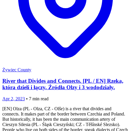
Żywiec County
River that Divides and Connects. [PL / EN] Rzeka,
która dzieli i łączy. Źródła Olzy i 3 wododziały.
Apr 2, 2023
•
7
min read
[EN] Olza (PL - Olza, CZ - Olše) is a river that divides and
connects. It makes part of the border between Czechia and Poland.
But historically, it has been the main communication artery of
Cieszyn Silesia (PL - Śląsk Cieszyński; CZ - Těšínské Slezsko).
People who live on both sides of the border, speak dialects of Czech