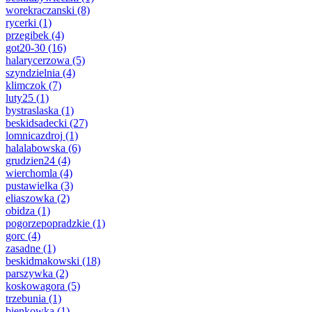
worekraczanski
(8)
rycerki
(1)
przegibek
(4)
got20-30
(16)
halarycerzowa
(5)
szyndzielnia
(4)
klimczok
(7)
luty25
(1)
bystraslaska
(1)
beskidsadecki
(27)
lomnicazdroj
(1)
halalabowska
(6)
grudzien24
(4)
wierchomla
(4)
pustawielka
(3)
eliaszowka
(2)
obidza
(1)
pogorzepopradzkie
(1)
gorc
(4)
zasadne
(1)
beskidmakowski
(18)
parszywka
(2)
koskowagora
(5)
trzebunia
(1)
bienkowka
(1)