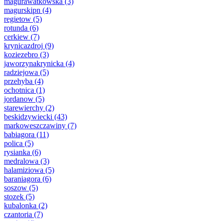
magurawatkowska
(3)
magurskipn
(4)
regietow
(5)
rotunda
(6)
cerkiew
(7)
krynicazdroj
(9)
koziezebro
(3)
jaworzynakrynicka
(4)
radziejowa
(5)
przehyba
(4)
ochotnica
(1)
jordanow
(5)
starewierchy
(2)
beskidzywiecki
(43)
markoweszczawiny
(7)
babiagora
(11)
polica
(5)
rysianka
(6)
medralowa
(3)
halamiziowa
(5)
baraniagora
(6)
soszow
(5)
stozek
(5)
kubalonka
(2)
czantoria
(7)