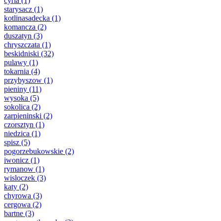
cyrla
(1)
starysacz
(1)
kotlinasadecka
(1)
komancza
(2)
duszatyn
(3)
chryszczata
(1)
beskidniski
(32)
pulawy
(1)
tokarnia
(4)
przybyszow
(1)
pieniny
(11)
wysoka
(5)
sokolica
(2)
zarpieninski
(2)
czorsztyn
(1)
niedzica
(1)
spisz
(5)
pogorzebukowskie
(2)
iwonicz
(1)
rymanow
(1)
wisloczek
(3)
katy
(2)
chyrowa
(3)
cergowa
(2)
bartne
(3)