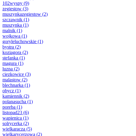
102wyspy
(9)
zegiestow
(3)
muszynkazegiestow
(2)
szczawnik
(1)
muszynka
(1)
malnik
(1)
wojkowa
(1)
goryleluchowskie
(1)
bystra
(2)
koziagora
(2)
stefanka
(1)
magura
(1)
luzna
(2)
ciezkowice
(3)
malastow
(2)
blechnarka
(1)
obycz
(1)
kamiennik
(2)
polanasucha
(1)
poreba
(1)
listopad23
(6)
wapienica
(1)
solrycerka
(2)
wielkaracza
(5)
wielkarycerzowa
(2)