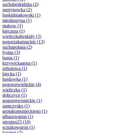
suchabeskidzka
(2)
surzynowka
(2)
baskidmakowski
(1)
mioduszyna
(1)
makow
(1)
kieczura
(1)
wieliczkabeskidy
(3)
pogorzakarpackie
(13)
suchapolana
(2)
lysina
(3)
bania
(1)
krzywickagora
(1)
zebolowa
(1)
kiecka
(1)
hajdowka
(1)
pogorzewielickie
(4)
wieliczka
(1)
dobczyce
(1)
pogorzewisnickie
(1)
zamczysko
(1)
grotakomonieckiego
(1)
gibasowgron
(1)
sierpien23
(10)
sciszkowgron
(1)
kocierz
(2)