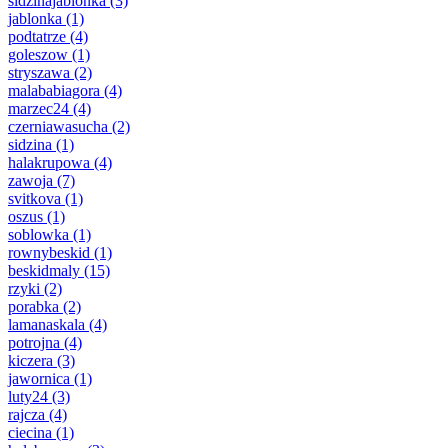
sidzinajablonka
(3)
jablonka
(1)
podtatrze
(4)
goleszow
(1)
stryszawa
(2)
malababiagora
(4)
marzec24
(4)
czerniawasucha
(2)
sidzina
(1)
halakrupowa
(4)
zawoja
(7)
svitkova
(1)
oszus
(1)
soblowka
(1)
rownybeskid
(1)
beskidmaly
(15)
rzyki
(2)
porabka
(2)
lamanaskala
(4)
potrojna
(4)
kiczera
(3)
jawornica
(1)
luty24
(3)
rajcza
(4)
ciecina
(1)