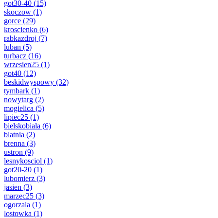
got30-40
(15)
skoczow
(1)
gorce
(29)
kroscienko
(6)
rabkazdroj
(7)
luban
(5)
turbacz
(16)
wrzesien25
(1)
got40
(12)
beskidwyspowy
(32)
tymbark
(1)
nowytarg
(2)
mogielica
(5)
lipiec25
(1)
bielskobiala
(6)
blatnia
(2)
brenna
(3)
ustron
(9)
lesnykosciol
(1)
got20-20
(1)
lubomierz
(3)
jasien
(3)
marzec25
(3)
ogorzala
(1)
lostowka
(1)