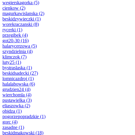
wegierskagorka
(5)
cienkow
(2)
magurkawislanska
(2)
beskidzywieczki
(1)
worekraczanski
(8)
rycerki
(1)
przegibek
(4)
got20-30
(16)
halarycerzowa
(5)
szyndzielnia
(4)
klimczok
(7)
luty25
(1)
bystraslaska
(1)
beskidsadecki
(27)
lomnicazdroj
(1)
halalabowska
(6)
grudzien24
(4)
wierchomla
(4)
pustawielka
(3)
eliaszowka
(2)
obidza
(1)
pogorzepopradzkie
(1)
gorc
(4)
zasadne
(1)
beskidmakowski
(18)