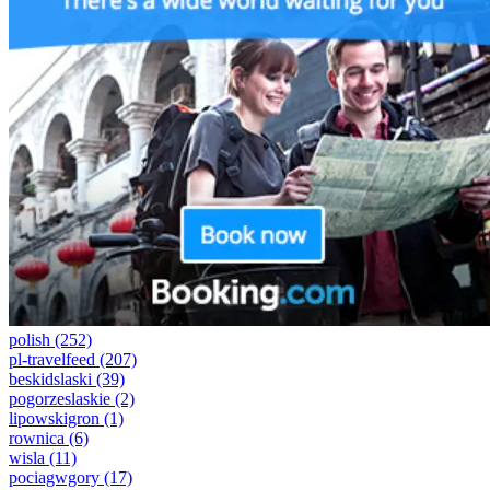
polish
(252)
pl-travelfeed
(207)
beskidslaski
(39)
pogorzeslaskie
(2)
lipowskigron
(1)
rownica
(6)
wisla
(11)
pociagwgory
(17)