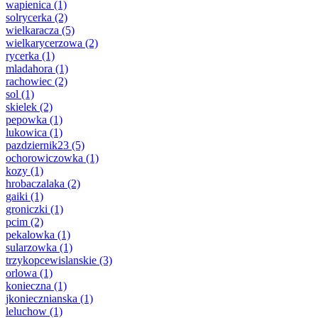
wapienica
(1)
solrycerka
(2)
wielkaracza
(5)
wielkarycerzowa
(2)
rycerka
(1)
mladahora
(1)
rachowiec
(2)
sol
(1)
skielek
(2)
pepowka
(1)
lukowica
(1)
pazdziernik23
(5)
ochorowiczowka
(1)
kozy
(1)
hrobaczalaka
(2)
gaiki
(1)
groniczki
(1)
pcim
(2)
pekalowka
(1)
sularzowka
(1)
trzykopcewislanskie
(3)
orlowa
(1)
konieczna
(1)
jkoniecznianska
(1)
leluchow
(1)