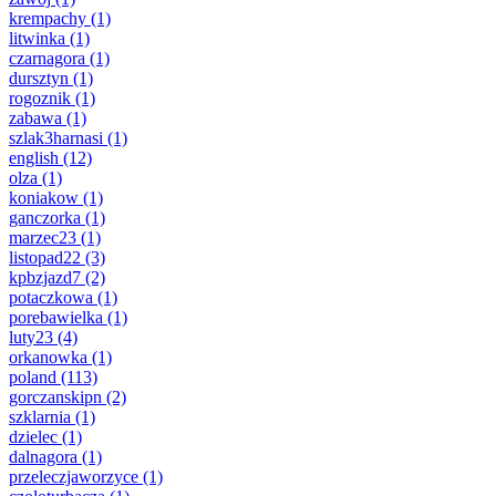
krempachy
(1)
litwinka
(1)
czarnagora
(1)
dursztyn
(1)
rogoznik
(1)
zabawa
(1)
szlak3harnasi
(1)
english
(12)
olza
(1)
koniakow
(1)
ganczorka
(1)
marzec23
(1)
listopad22
(3)
kpbzjazd7
(2)
potaczkowa
(1)
porebawielka
(1)
luty23
(4)
orkanowka
(1)
poland
(113)
gorczanskipn
(2)
szklarnia
(1)
dzielec
(1)
dalnagora
(1)
przeleczjaworzyce
(1)