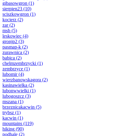
gibasowgron
(1)
sierpien23
(10)
sciszkowgron
(1)
kocierz
(2)
zar
(2)
msb
(5)
leskowiec
(4)
gronjp2
(3)
pasmap-k
(2)
zurawnica
(2)
babica
(2)
chelmzembrzycki
(1)
zembrzyce
(1)
lubomir
(4)
wierzbanowskagora
(2)
kasinawielka
(2)
lubonwwielki
(1)
lubogoszcz
(3)
mszana
(1)
brzeznicakacwin
(5)
trybsz
(1)
kacwin
(1)
mountains
(119)
hiking
(90)
podhale
(2)