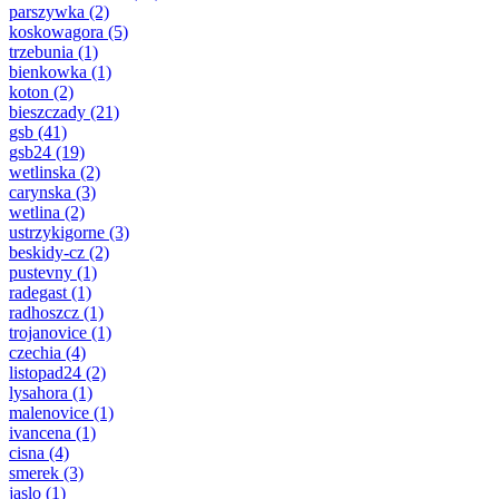
parszywka
(2)
koskowagora
(5)
trzebunia
(1)
bienkowka
(1)
koton
(2)
bieszczady
(21)
gsb
(41)
gsb24
(19)
wetlinska
(2)
carynska
(3)
wetlina
(2)
ustrzykigorne
(3)
beskidy-cz
(2)
pustevny
(1)
radegast
(1)
radhoszcz
(1)
trojanovice
(1)
czechia
(4)
listopad24
(2)
lysahora
(1)
malenovice
(1)
ivancena
(1)
cisna
(4)
smerek
(3)
jaslo
(1)