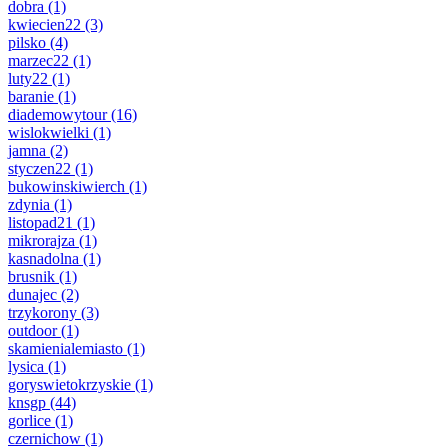
dobra
(1)
kwiecien22
(3)
pilsko
(4)
marzec22
(1)
luty22
(1)
baranie
(1)
diademowytour
(16)
wislokwielki
(1)
jamna
(2)
styczen22
(1)
bukowinskiwierch
(1)
zdynia
(1)
listopad21
(1)
mikrorajza
(1)
kasnadolna
(1)
brusnik
(1)
dunajec
(2)
trzykorony
(3)
outdoor
(1)
skamienialemiasto
(1)
lysica
(1)
goryswietokrzyskie
(1)
knsgp
(44)
gorlice
(1)
czernichow
(1)