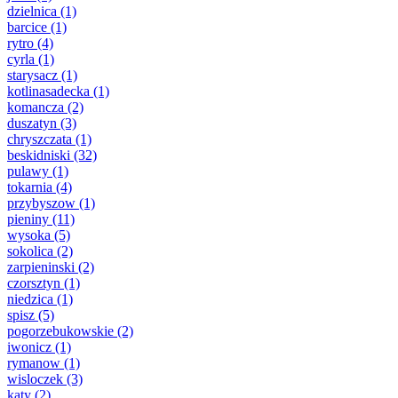
dzielnica
(1)
barcice
(1)
rytro
(4)
cyrla
(1)
starysacz
(1)
kotlinasadecka
(1)
komancza
(2)
duszatyn
(3)
chryszczata
(1)
beskidniski
(32)
pulawy
(1)
tokarnia
(4)
przybyszow
(1)
pieniny
(11)
wysoka
(5)
sokolica
(2)
zarpieninski
(2)
czorsztyn
(1)
niedzica
(1)
spisz
(5)
pogorzebukowskie
(2)
iwonicz
(1)
rymanow
(1)
wisloczek
(3)
katy
(2)