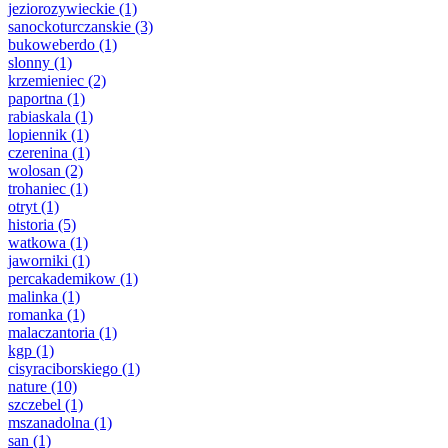
jeziorozywieckie
(1)
sanockoturczanskie
(3)
bukoweberdo
(1)
slonny
(1)
krzemieniec
(2)
paportna
(1)
rabiaskala
(1)
lopiennik
(1)
czerenina
(1)
wolosan
(2)
trohaniec
(1)
otryt
(1)
historia
(5)
watkowa
(1)
jaworniki
(1)
percakademikow
(1)
malinka
(1)
romanka
(1)
malaczantoria
(1)
kgp
(1)
cisyraciborskiego
(1)
nature
(10)
szczebel
(1)
mszanadolna
(1)
san
(1)