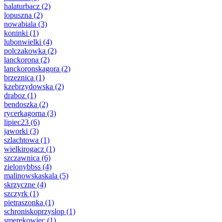
halaturbacz
(2)
lopuszna
(2)
nowabiala
(3)
koninki
(1)
lubonwielki
(4)
polczakowka
(2)
lanckorona
(2)
lanckoronskagora
(2)
brzeznica
(1)
kzebrzydowska
(2)
draboz
(1)
bendoszka
(2)
rycerkagorna
(3)
lipiec23
(6)
jaworki
(3)
szlachtowa
(1)
wielkirogacz
(1)
szczawnica
(6)
zielonybbss
(4)
malinowskaskala
(5)
skrzyczne
(4)
szczyrk
(1)
pietraszonka
(1)
schroniskoprzyslop
(1)
smerekowiec
(1)