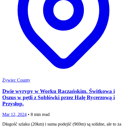
Żywiec County
Dwie wyrypy w Worku Raczańskim. Świtkowa i
Oszus w pętli z Soblówki przez Halę Rycerzową i
Przysłop.
Mar 12, 2024
•
8
min read
Długość szlaku (20km) i suma podejść (969m) są solidne, ale to za