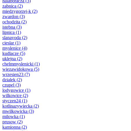
halaboracza
(3)
zabnica
(2)
miedzygorzej-k
(2)
zwardon
(3)
ochodzita
(2)
istebna
(3)
lipnica
(1)
slanavoda
(2)
cieslar
(1)
myslenice
(4)
kudlacze
(5)
uklejna
(2)
chelmmyslenicki
(1)
wiezawidokowa
(5)
wrzesien23
(7)
dzialek
(2)
czupel
(3)
lodygowice
(1)
wilkowice
(2)
styczen24
(1)
kotlinazywiecka
(2)
mwilkowicka
(3)
milowka
(1)
prusow
(2)
kamionna
(2)