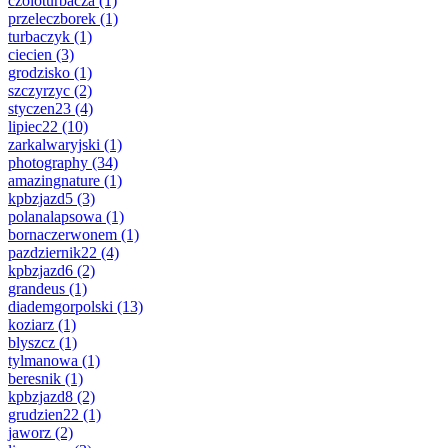
czoloturbacza
(1)
przeleczborek
(1)
turbaczyk
(1)
ciecien
(3)
grodzisko
(1)
szczyrzyc
(2)
styczen23
(4)
lipiec22
(10)
zarkalwaryjski
(1)
photography
(34)
amazingnature
(1)
kpbzjazd5
(3)
polanalapsowa
(1)
bornaczerwonem
(1)
pazdziernik22
(4)
kpbzjazd6
(2)
grandeus
(1)
diademgorpolski
(13)
koziarz
(1)
blyszcz
(1)
tylmanowa
(1)
beresnik
(1)
kpbzjazd8
(2)
grudzien22
(1)
jaworz
(2)