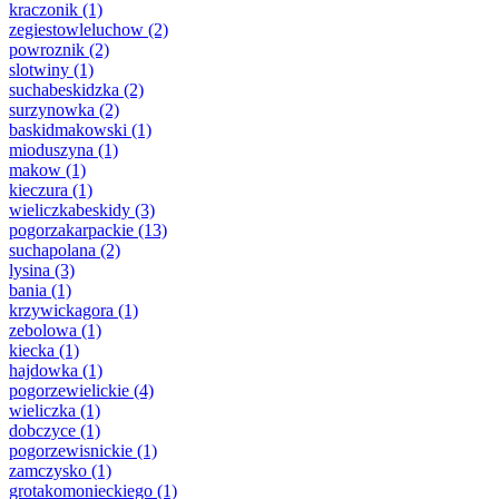
kraczonik
(1)
zegiestowleluchow
(2)
powroznik
(2)
slotwiny
(1)
suchabeskidzka
(2)
surzynowka
(2)
baskidmakowski
(1)
mioduszyna
(1)
makow
(1)
kieczura
(1)
wieliczkabeskidy
(3)
pogorzakarpackie
(13)
suchapolana
(2)
lysina
(3)
bania
(1)
krzywickagora
(1)
zebolowa
(1)
kiecka
(1)
hajdowka
(1)
pogorzewielickie
(4)
wieliczka
(1)
dobczyce
(1)
pogorzewisnickie
(1)
zamczysko
(1)
grotakomonieckiego
(1)