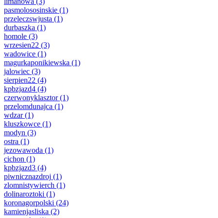
limanowa
(3)
pasmolososinskie
(1)
przeleczswjusta
(1)
durbaszka
(1)
homole
(3)
wrzesien22
(3)
wadowice
(1)
magurkaponikiewska
(1)
jalowiec
(3)
sierpien22
(4)
kpbzjazd4
(4)
czerwonyklasztor
(1)
przelomdunajca
(1)
wdzar
(1)
kluszkowce
(1)
modyn
(3)
ostra
(1)
jezowawoda
(1)
cichon
(1)
kpbzjazd3
(4)
piwnicznazdroj
(1)
zlomnistywierch
(1)
dolinaroztoki
(1)
koronagorpolski
(24)
kamienjasliska
(2)