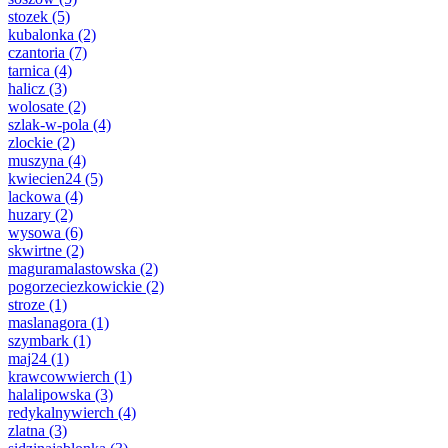
stozek
(5)
kubalonka
(2)
czantoria
(7)
tarnica
(4)
halicz
(3)
wolosate
(2)
szlak-w-pola
(4)
zlockie
(2)
muszyna
(4)
kwiecien24
(5)
lackowa
(4)
huzary
(2)
wysowa
(6)
skwirtne
(2)
maguramalastowska
(2)
pogorzeciezkowickie
(2)
stroze
(1)
maslanagora
(1)
szymbark
(1)
maj24
(1)
krawcowwierch
(1)
halalipowska
(3)
redykalnywierch
(4)
zlatna
(3)