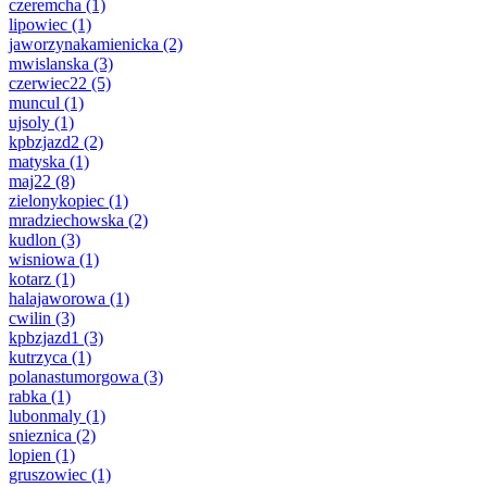
czeremcha
(1)
lipowiec
(1)
jaworzynakamienicka
(2)
mwislanska
(3)
czerwiec22
(5)
muncul
(1)
ujsoly
(1)
kpbzjazd2
(2)
matyska
(1)
maj22
(8)
zielonykopiec
(1)
mradziechowska
(2)
kudlon
(3)
wisniowa
(1)
kotarz
(1)
halajaworowa
(1)
cwilin
(3)
kpbzjazd1
(3)
kutrzyca
(1)
polanastumorgowa
(3)
rabka
(1)
lubonmaly
(1)
snieznica
(2)
lopien
(1)
gruszowiec
(1)