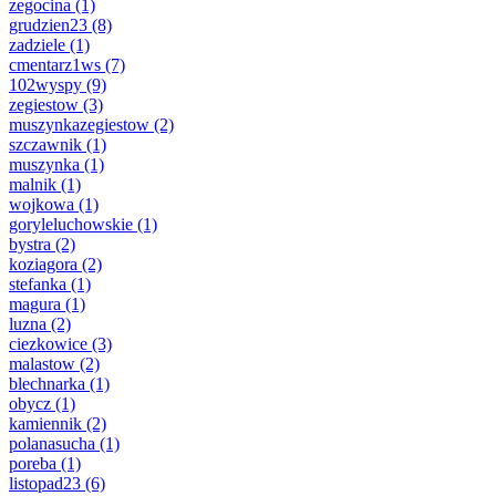
zegocina
(1)
grudzien23
(8)
zadziele
(1)
cmentarz1ws
(7)
102wyspy
(9)
zegiestow
(3)
muszynkazegiestow
(2)
szczawnik
(1)
muszynka
(1)
malnik
(1)
wojkowa
(1)
goryleluchowskie
(1)
bystra
(2)
koziagora
(2)
stefanka
(1)
magura
(1)
luzna
(2)
ciezkowice
(3)
malastow
(2)
blechnarka
(1)
obycz
(1)
kamiennik
(2)
polanasucha
(1)
poreba
(1)
listopad23
(6)