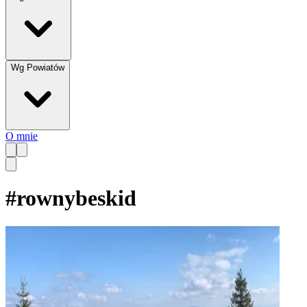
Wg Powiatów
O mnie
#
rownybeskid