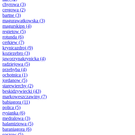
chyrowa
(3)
cergowa
(2)
bartne
(3)
magurawatkowska
(3)
magurskipn
(4)
regietow
(5)
rotunda
(6)
cerkiew
(7)
krynicazdroj
(9)
koziezebro
(3)
jaworzynakrynicka
(4)
radziejowa
(5)
przehyba
(4)
ochotnica
(1)
jordanow
(5)
starewierchy
(2)
beskidzywiecki
(43)
markoweszczawiny
(7)
babiagora
(11)
polica
(5)
rysianka
(6)
medralowa
(3)
halamiziowa
(5)
baraniagora
(6)
soszow
(5)