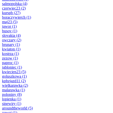
salmopolska
(4)
czerwiec23
(2)
kurspb
(27)
boraczywierch
(1)
maj23
(5)
jawor
(1)
busov
(1)
slovakia
(4)
owczary
(2)
brunary
(1)
kwiaton
(1)
kostrza
(1)
zezow
(1)
paproc
(1)
jabloniec
(1)
kwiecien23
(5)
goluszkowa
(1)
kpbzjazd11
(2)
wielkarawka
(2)
malarawka
(1)
poloniny
(8)
lopienka
(1)
sinewiry
(1)
aroundtheworld
(5)
zawoj
(1)