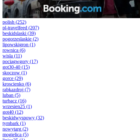
polish
(252)
pl-travelfeed
(207)
beskidslaski
(39)
pogorzeslaskie
(2)
lipowskigron
(1)
rownica
(6)
wisla
(11)
pociagwgory
(17)
got30-40
(15)
skoczow
(1)
gorce
(29)
kroscienko
(6)
rabkazdroj
(7)
luban
(5)
turbacz
(16)
wrzesien25
(1)
got40
(12)
beskidwyspowy
(32)
tymbark
(1)
nowytarg
(2)
mogielica
(5)