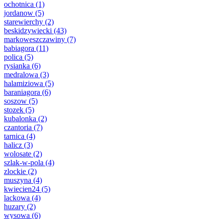
ochotnica
(1)
jordanow
(5)
starewierchy
(2)
beskidzywiecki
(43)
markoweszczawiny
(7)
babiagora
(11)
polica
(5)
rysianka
(6)
medralowa
(3)
halamiziowa
(5)
baraniagora
(6)
soszow
(5)
stozek
(5)
kubalonka
(2)
czantoria
(7)
tarnica
(4)
halicz
(3)
wolosate
(2)
szlak-w-pola
(4)
zlockie
(2)
muszyna
(4)
kwiecien24
(5)
lackowa
(4)
huzary
(2)
wysowa
(6)