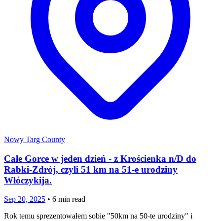
Nowy Targ County
Całe Gorce w jeden dzień - z Krościenka n/D do
Rabki-Zdrój, czyli 51 km na 51-e urodziny
Włóczykija.
Sep 20, 2025
•
6
min read
Rok temu sprezentowałem sobie "50km na 50-te urodziny" i