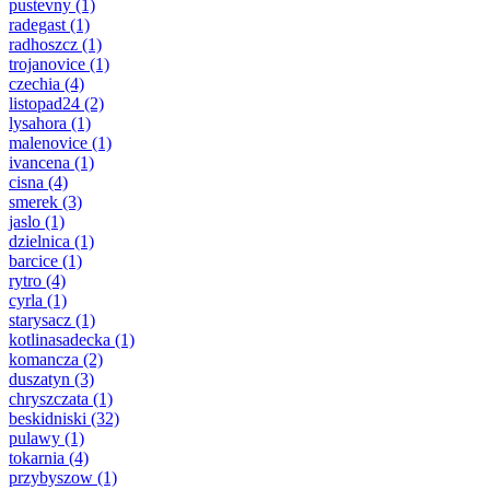
pustevny
(1)
radegast
(1)
radhoszcz
(1)
trojanovice
(1)
czechia
(4)
listopad24
(2)
lysahora
(1)
malenovice
(1)
ivancena
(1)
cisna
(4)
smerek
(3)
jaslo
(1)
dzielnica
(1)
barcice
(1)
rytro
(4)
cyrla
(1)
starysacz
(1)
kotlinasadecka
(1)
komancza
(2)
duszatyn
(3)
chryszczata
(1)
beskidniski
(32)
pulawy
(1)
tokarnia
(4)
przybyszow
(1)