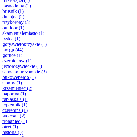
mikrorajza
(1)
kasnadolna
(1)
brusnik
(1)
dunajec
(2)
trzykorony
(3)
outdoor
(1)
skamienialemiasto
(1)
lysica
(1)
goryswietokrzyskie
(1)
knsgp
(44)
gorlice
(1)
czernichow
(1)
jeziorozywieckie
(1)
sanockoturczanskie
(3)
bukoweberdo
(1)
slonny
(1)
krzemieniec
(2)
paportna
(1)
rabiaskala
(1)
lopiennik
(1)
czerenina
(1)
wolosan
(2)
trohaniec
(1)
otryt
(1)
historia
(5)