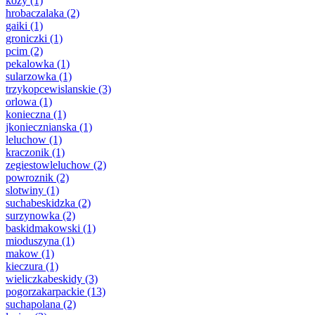
kozy
(1)
hrobaczalaka
(2)
gaiki
(1)
groniczki
(1)
pcim
(2)
pekalowka
(1)
sularzowka
(1)
trzykopcewislanskie
(3)
orlowa
(1)
konieczna
(1)
jkoniecznianska
(1)
leluchow
(1)
kraczonik
(1)
zegiestowleluchow
(2)
powroznik
(2)
slotwiny
(1)
suchabeskidzka
(2)
surzynowka
(2)
baskidmakowski
(1)
mioduszyna
(1)
makow
(1)
kieczura
(1)
wieliczkabeskidy
(3)
pogorzakarpackie
(13)
suchapolana
(2)