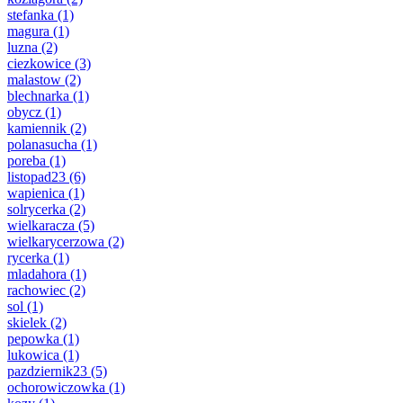
stefanka
(1)
magura
(1)
luzna
(2)
ciezkowice
(3)
malastow
(2)
blechnarka
(1)
obycz
(1)
kamiennik
(2)
polanasucha
(1)
poreba
(1)
listopad23
(6)
wapienica
(1)
solrycerka
(2)
wielkaracza
(5)
wielkarycerzowa
(2)
rycerka
(1)
mladahora
(1)
rachowiec
(2)
sol
(1)
skielek
(2)
pepowka
(1)
lukowica
(1)
pazdziernik23
(5)
ochorowiczowka
(1)