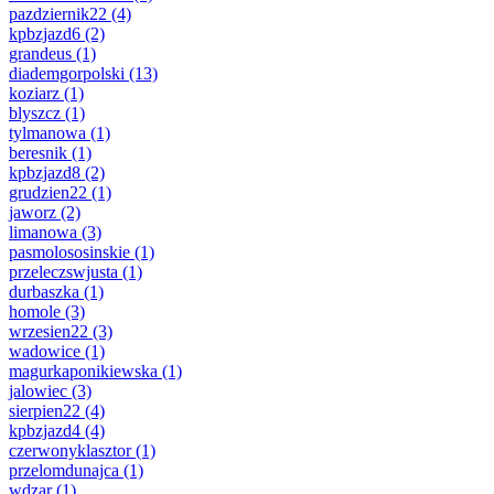
pazdziernik22
(4)
kpbzjazd6
(2)
grandeus
(1)
diademgorpolski
(13)
koziarz
(1)
blyszcz
(1)
tylmanowa
(1)
beresnik
(1)
kpbzjazd8
(2)
grudzien22
(1)
jaworz
(2)
limanowa
(3)
pasmolososinskie
(1)
przeleczswjusta
(1)
durbaszka
(1)
homole
(3)
wrzesien22
(3)
wadowice
(1)
magurkaponikiewska
(1)
jalowiec
(3)
sierpien22
(4)
kpbzjazd4
(4)
czerwonyklasztor
(1)
przelomdunajca
(1)
wdzar
(1)