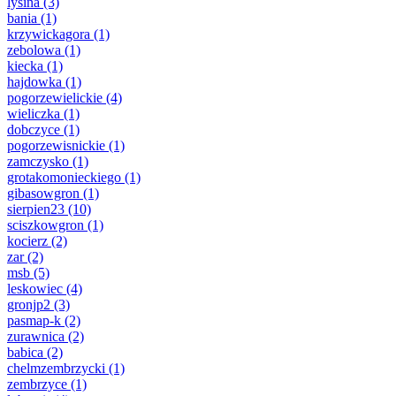
lysina
(3)
bania
(1)
krzywickagora
(1)
zebolowa
(1)
kiecka
(1)
hajdowka
(1)
pogorzewielickie
(4)
wieliczka
(1)
dobczyce
(1)
pogorzewisnickie
(1)
zamczysko
(1)
grotakomonieckiego
(1)
gibasowgron
(1)
sierpien23
(10)
sciszkowgron
(1)
kocierz
(2)
zar
(2)
msb
(5)
leskowiec
(4)
gronjp2
(3)
pasmap-k
(2)
zurawnica
(2)
babica
(2)
chelmzembrzycki
(1)
zembrzyce
(1)