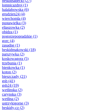
beskidsadecki
(27)
lomnicazdroj
(1)
halalabowska
(6)
grudzien24
(4)
wierchomla
(4)
pustawielka
(3)
eliaszowka
(2)
obidza
(1)
pogorzepopradzkie
(1)
gorc
(4)
zasadne
(1)
beskidmakowski
(18)
parszywka
(2)
koskowagora
(5)
trzebunia
(1)
bienkowka
(1)
koton
(2)
bieszczady
(21)
gsb
(41)
gsb24
(19)
wetlinska
(2)
carynska
(3)
wetlina
(2)
ustrzykigorne
(3)
beskidy-cz
(2)