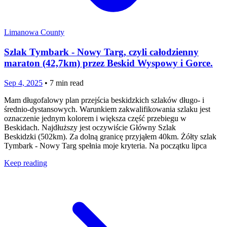
Limanowa County
Szlak Tymbark - Nowy Targ, czyli całodzienny
maraton (42,7km) przez Beskid Wyspowy i Gorce.
Sep 4, 2025
•
7
min read
Mam długofalowy plan przejścia beskidzkich szlaków długo- i
średnio-dystansowych. Warunkiem zakwalifikowania szlaku jest
oznaczenie jednym kolorem i większa część przebiegu w
Beskidach. Najdłuższy jest oczywiście Główny Szlak
Beskidzki (502km). Za dolną granicę przyjąłem 40km. Żółty szlak
Tymbark - Nowy Targ spełnia moje kryteria. Na początku lipca
Keep reading