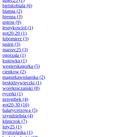
lipiec25
(1)
bielskobiala
(6)
blatnia
(2)
brenna
(3)
ustron
(9)
lesnykosciol
(1)
got20-20
(1)
lubomierz
(3)
jasien
(3)
marzec25
(3)
ogorzala
(1)
lostowka
(1)
wegierskagorka
(5)
cienkow
(2)
magurkawislanska
(2)
beskidzywieczki
(1)
worekraczanski
(8)
rycerki
(1)
przegibek
(4)
got20-30
(16)
halarycerzowa
(5)
szyndzielnia
(4)
klimczok
(7)
luty25
(1)
bystraslaska
(1)