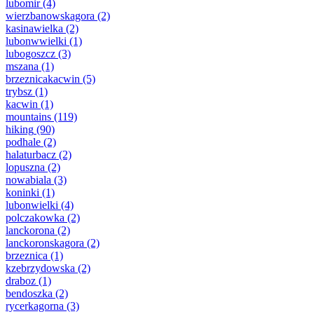
lubomir
(4)
wierzbanowskagora
(2)
kasinawielka
(2)
lubonwwielki
(1)
lubogoszcz
(3)
mszana
(1)
brzeznicakacwin
(5)
trybsz
(1)
kacwin
(1)
mountains
(119)
hiking
(90)
podhale
(2)
halaturbacz
(2)
lopuszna
(2)
nowabiala
(3)
koninki
(1)
lubonwielki
(4)
polczakowka
(2)
lanckorona
(2)
lanckoronskagora
(2)
brzeznica
(1)
kzebrzydowska
(2)
draboz
(1)
bendoszka
(2)
rycerkagorna
(3)