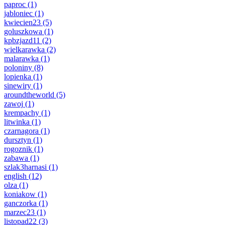
paproc
(1)
jabloniec
(1)
kwiecien23
(5)
goluszkowa
(1)
kpbzjazd11
(2)
wielkarawka
(2)
malarawka
(1)
poloniny
(8)
lopienka
(1)
sinewiry
(1)
aroundtheworld
(5)
zawoj
(1)
krempachy
(1)
litwinka
(1)
czarnagora
(1)
dursztyn
(1)
rogoznik
(1)
zabawa
(1)
szlak3harnasi
(1)
english
(12)
olza
(1)
koniakow
(1)
ganczorka
(1)
marzec23
(1)
listopad22
(3)