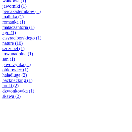
watkowa
(1)
jaworniki
(1)
percakademikow
(1)
malinka
(1)
romanka
(1)
malaczantoria
(1)
kgp
(1)
cisyraciborskiego
(1)
nature
(10)
szczebel
(1)
mszanadolna
(1)
san
(1)
jaworzynka
(1)
obidowiec
(1)
haladluga
(2)
backpacking
(1)
ropki
(2)
dzwonkowka
(1)
skawa
(2)