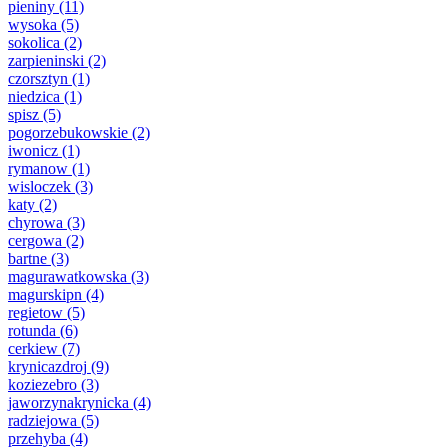
pieniny
(11)
wysoka
(5)
sokolica
(2)
zarpieninski
(2)
czorsztyn
(1)
niedzica
(1)
spisz
(5)
pogorzebukowskie
(2)
iwonicz
(1)
rymanow
(1)
wisloczek
(3)
katy
(2)
chyrowa
(3)
cergowa
(2)
bartne
(3)
magurawatkowska
(3)
magurskipn
(4)
regietow
(5)
rotunda
(6)
cerkiew
(7)
krynicazdroj
(9)
koziezebro
(3)
jaworzynakrynicka
(4)
radziejowa
(5)
przehyba
(4)