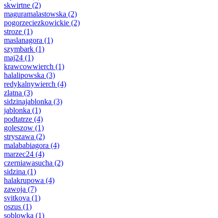
skwirtne
(2)
maguramalastowska
(2)
pogorzeciezkowickie
(2)
stroze
(1)
maslanagora
(1)
szymbark
(1)
maj24
(1)
krawcowwierch
(1)
halalipowska
(3)
redykalnywierch
(4)
zlatna
(3)
sidzinajablonka
(3)
jablonka
(1)
podtatrze
(4)
goleszow
(1)
stryszawa
(2)
malababiagora
(4)
marzec24
(4)
czerniawasucha
(2)
sidzina
(1)
halakrupowa
(4)
zawoja
(7)
svitkova
(1)
oszus
(1)
soblowka
(1)