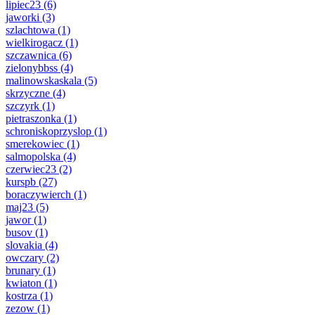
lipiec23
(6)
jaworki
(3)
szlachtowa
(1)
wielkirogacz
(1)
szczawnica
(6)
zielonybbss
(4)
malinowskaskala
(5)
skrzyczne
(4)
szczyrk
(1)
pietraszonka
(1)
schroniskoprzyslop
(1)
smerekowiec
(1)
salmopolska
(4)
czerwiec23
(2)
kurspb
(27)
boraczywierch
(1)
maj23
(5)
jawor
(1)
busov
(1)
slovakia
(4)
owczary
(2)
brunary
(1)
kwiaton
(1)
kostrza
(1)
zezow
(1)