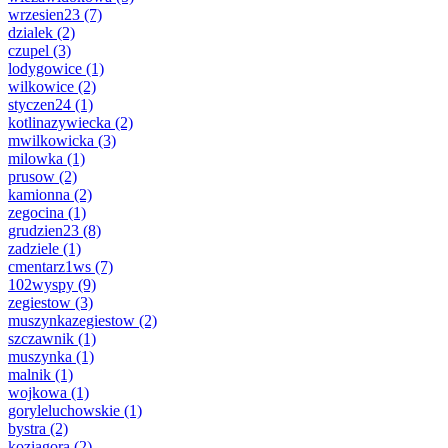
wrzesien23
(7)
dzialek
(2)
czupel
(3)
lodygowice
(1)
wilkowice
(2)
styczen24
(1)
kotlinazywiecka
(2)
mwilkowicka
(3)
milowka
(1)
prusow
(2)
kamionna
(2)
zegocina
(1)
grudzien23
(8)
zadziele
(1)
cmentarz1ws
(7)
102wyspy
(9)
zegiestow
(3)
muszynkazegiestow
(2)
szczawnik
(1)
muszynka
(1)
malnik
(1)
wojkowa
(1)
goryleluchowskie
(1)
bystra
(2)
koziagora
(2)