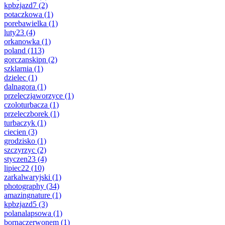
kpbzjazd7
(2)
potaczkowa
(1)
porebawielka
(1)
luty23
(4)
orkanowka
(1)
poland
(113)
gorczanskipn
(2)
szklarnia
(1)
dzielec
(1)
dalnagora
(1)
przeleczjaworzyce
(1)
czoloturbacza
(1)
przeleczborek
(1)
turbaczyk
(1)
ciecien
(3)
grodzisko
(1)
szczyrzyc
(2)
styczen23
(4)
lipiec22
(10)
zarkalwaryjski
(1)
photography
(34)
amazingnature
(1)
kpbzjazd5
(3)
polanalapsowa
(1)
bornaczerwonem
(1)