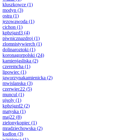
kluszkowce
(1)
modyn
(3)
ostra
(1)
jezowawoda
(1)
cichon
(1)
kpbzjazd3
(4)
piwnicznazdroj
(1)
zlomnistywierch
(1)
dolinaroztoki
(1)
koronagorpolski
(24)
kamienjasliska
(2)
czeremcha
(1)
lipowiec
(1)
jaworzynakamienicka
(2)
mwislanska
(3)
czerwiec22
(5)
muncul
(1)
ujsoly
(1)
kpbzjazd2
(2)
matyska
(1)
maj22
(8)
zielonykopiec
(1)
mradziechowska
(2)
kudlon
(3)
wisniowa
(1)