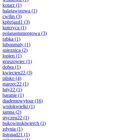
kotarz
(1)
halajaworowa
(1)
cwilin
(3)
kpbzjazd1
(3)
kutrzyca
(1)
polanastumorgowa
(3)
rabka
(1)
lubonmaly
(1)
snieznica
(2)
lopien
(1)
gruszowiec
(1)
dobra
(1)
kwiecien22
(3)
pilsko
(4)
marzec22
(1)
luty22
(1)
baranie
(1)
diademowytour
(16)
wislokwielki
(1)
jamna
(2)
styczen22
(1)
bukowinskiwierch
(1)
zdynia
(1)
listopad21
(1)