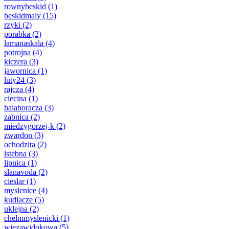
rownybeskid
(1)
beskidmaly
(15)
rzyki
(2)
porabka
(2)
lamanaskala
(4)
potrojna
(4)
kiczera
(3)
jawornica
(1)
luty24
(3)
rajcza
(4)
ciecina
(1)
halaboracza
(3)
zabnica
(2)
miedzygorzej-k
(2)
zwardon
(3)
ochodzita
(2)
istebna
(3)
lipnica
(1)
slanavoda
(2)
cieslar
(1)
myslenice
(4)
kudlacze
(5)
uklejna
(2)
chelmmyslenicki
(1)
wiezawidokowa
(5)