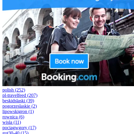
polish
(252)
pl-travelfeed
(207)
beskidslaski
(39)
pogorzeslaskie
(2)
lipowskigron
(1)
rownica
(6)
wisla
(11)
pociagwgory
(17)
got30-40
(15)