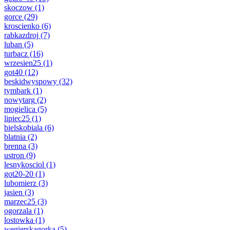
skoczow
(1)
gorce
(29)
kroscienko
(6)
rabkazdroj
(7)
luban
(5)
turbacz
(16)
wrzesien25
(1)
got40
(12)
beskidwyspowy
(32)
tymbark
(1)
nowytarg
(2)
mogielica
(5)
lipiec25
(1)
bielskobiala
(6)
blatnia
(2)
brenna
(3)
ustron
(9)
lesnykosciol
(1)
got20-20
(1)
lubomierz
(3)
jasien
(3)
marzec25
(3)
ogorzala
(1)
lostowka
(1)
wegierskagorka
(5)