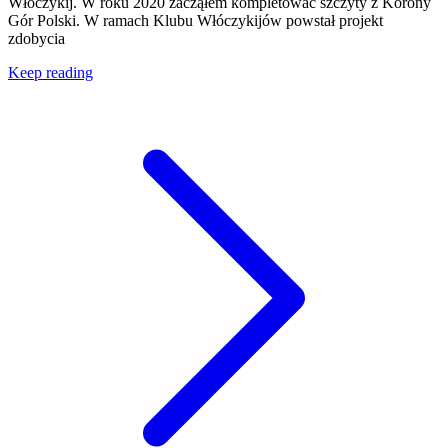
Włóczykij. W roku 2020 zacząłem kompletować szczyty z Korony
Gór Polski. W ramach Klubu Włóczykijów powstał projekt
zdobycia
Keep reading