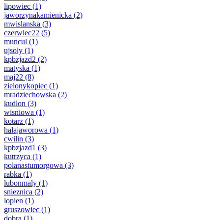
lipowiec
(1)
jaworzynakamienicka
(2)
mwislanska
(3)
czerwiec22
(5)
muncul
(1)
ujsoly
(1)
kpbzjazd2
(2)
matyska
(1)
maj22
(8)
zielonykopiec
(1)
mradziechowska
(2)
kudlon
(3)
wisniowa
(1)
kotarz
(1)
halajaworowa
(1)
cwilin
(3)
kpbzjazd1
(3)
kutrzyca
(1)
polanastumorgowa
(3)
rabka
(1)
lubonmaly
(1)
snieznica
(2)
lopien
(1)
gruszowiec
(1)
dobra
(1)