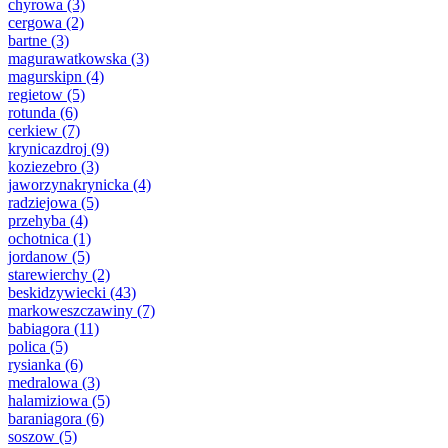
chyrowa
(3)
cergowa
(2)
bartne
(3)
magurawatkowska
(3)
magurskipn
(4)
regietow
(5)
rotunda
(6)
cerkiew
(7)
krynicazdroj
(9)
koziezebro
(3)
jaworzynakrynicka
(4)
radziejowa
(5)
przehyba
(4)
ochotnica
(1)
jordanow
(5)
starewierchy
(2)
beskidzywiecki
(43)
markoweszczawiny
(7)
babiagora
(11)
polica
(5)
rysianka
(6)
medralowa
(3)
halamiziowa
(5)
baraniagora
(6)
soszow
(5)