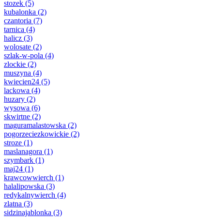
stozek
(5)
kubalonka
(2)
czantoria
(7)
tarnica
(4)
halicz
(3)
wolosate
(2)
szlak-w-pola
(4)
zlockie
(2)
muszyna
(4)
kwiecien24
(5)
lackowa
(4)
huzary
(2)
wysowa
(6)
skwirtne
(2)
maguramalastowska
(2)
pogorzeciezkowickie
(2)
stroze
(1)
maslanagora
(1)
szymbark
(1)
maj24
(1)
krawcowwierch
(1)
halalipowska
(3)
redykalnywierch
(4)
zlatna
(3)
sidzinajablonka
(3)