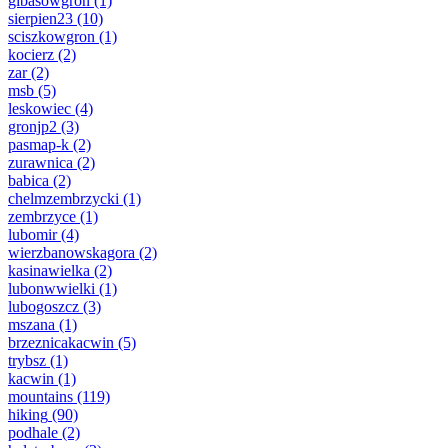
gibasowgron
(1)
sierpien23
(10)
sciszkowgron
(1)
kocierz
(2)
zar
(2)
msb
(5)
leskowiec
(4)
gronjp2
(3)
pasmap-k
(2)
zurawnica
(2)
babica
(2)
chelmzembrzycki
(1)
zembrzyce
(1)
lubomir
(4)
wierzbanowskagora
(2)
kasinawielka
(2)
lubonwwielki
(1)
lubogoszcz
(3)
mszana
(1)
brzeznicakacwin
(5)
trybsz
(1)
kacwin
(1)
mountains
(119)
hiking
(90)
podhale
(2)