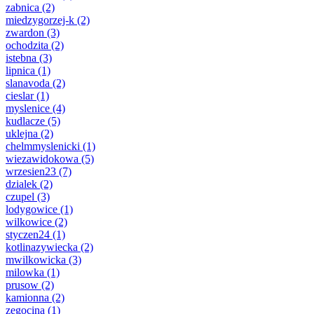
zabnica
(2)
miedzygorzej-k
(2)
zwardon
(3)
ochodzita
(2)
istebna
(3)
lipnica
(1)
slanavoda
(2)
cieslar
(1)
myslenice
(4)
kudlacze
(5)
uklejna
(2)
chelmmyslenicki
(1)
wiezawidokowa
(5)
wrzesien23
(7)
dzialek
(2)
czupel
(3)
lodygowice
(1)
wilkowice
(2)
styczen24
(1)
kotlinazywiecka
(2)
mwilkowicka
(3)
milowka
(1)
prusow
(2)
kamionna
(2)
zegocina
(1)