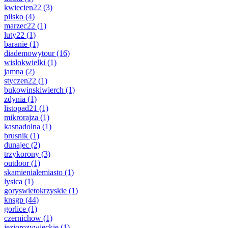
kwiecien22
(3)
pilsko
(4)
marzec22
(1)
luty22
(1)
baranie
(1)
diademowytour
(16)
wislokwielki
(1)
jamna
(2)
styczen22
(1)
bukowinskiwierch
(1)
zdynia
(1)
listopad21
(1)
mikrorajza
(1)
kasnadolna
(1)
brusnik
(1)
dunajec
(2)
trzykorony
(3)
outdoor
(1)
skamienialemiasto
(1)
lysica
(1)
goryswietokrzyskie
(1)
knsgp
(44)
gorlice
(1)
czernichow
(1)
jeziorozywieckie
(1)