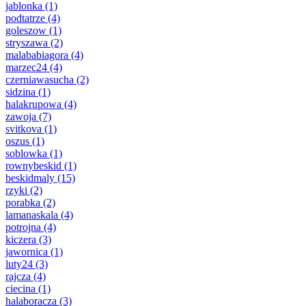
jablonka
(1)
podtatrze
(4)
goleszow
(1)
stryszawa
(2)
malababiagora
(4)
marzec24
(4)
czerniawasucha
(2)
sidzina
(1)
halakrupowa
(4)
zawoja
(7)
svitkova
(1)
oszus
(1)
soblowka
(1)
rownybeskid
(1)
beskidmaly
(15)
rzyki
(2)
porabka
(2)
lamanaskala
(4)
potrojna
(4)
kiczera
(3)
jawornica
(1)
luty24
(3)
rajcza
(4)
ciecina
(1)
halaboracza
(3)