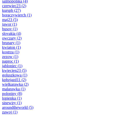
salmopolska
(4)
czerwiec23
(2)
kurspb
(27)
boraczywierch
(1)
maj23
(5)
jawor
(1)
busov
(1)
slovakia
(4)
owczary
(2)
brunary
(1)
kwiaton
(1)
kostrza
(1)
zezow
(1)
paproc
(1)
jabloniec
(1)
kwiecien23
(5)
goluszkowa
(1)
kpbzjazd11
(2)
wielkarawka
(2)
malarawka
(1)
poloniny
(8)
lopienka
(1)
sinewiry
(1)
aroundtheworld
(5)
zawoj
(1)