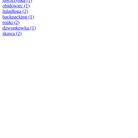
jaworzynka
(1)
obidowiec
(1)
haladluga
(2)
backpacking
(1)
ropki
(2)
dzwonkowka
(1)
skawa
(2)