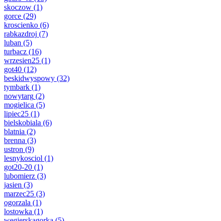
skoczow
(1)
gorce
(29)
kroscienko
(6)
rabkazdroj
(7)
luban
(5)
turbacz
(16)
wrzesien25
(1)
got40
(12)
beskidwyspowy
(32)
tymbark
(1)
nowytarg
(2)
mogielica
(5)
lipiec25
(1)
bielskobiala
(6)
blatnia
(2)
brenna
(3)
ustron
(9)
lesnykosciol
(1)
got20-20
(1)
lubomierz
(3)
jasien
(3)
marzec25
(3)
ogorzala
(1)
lostowka
(1)
wegierskagorka
(5)