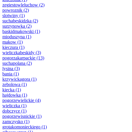
zegiestowleluchow
(2)
powroznik
(2)
slotwiny
(1)
suchabeskidzka
(2)
surzynowka
(2)
baskidmakowski
(1)
mioduszyna
(1)
makow
(1)
kieczura
(1)
wieliczkabeskidy
(3)
pogorzakarpackie
(13)
suchapolana
(2)
lysina
(3)
bania
(1)
krzywickagora
(1)
zebolowa
(1)
kiecka
(1)
hajdowka
(1)
pogorzewielickie
(4)
wieliczka
(1)
dobczyce
(1)
pogorzewisnickie
(1)
zamczysko
(1)
grotakomonieckiego
(1)