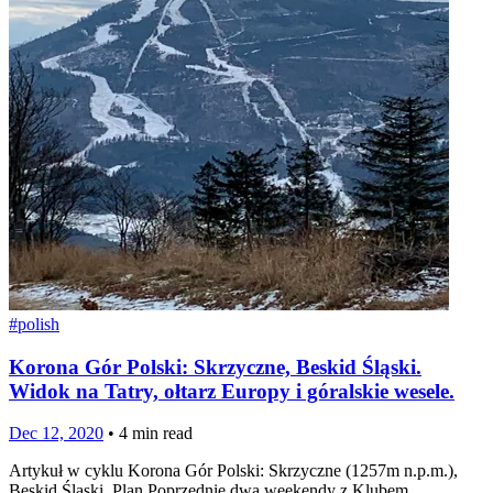
#
polish
Korona Gór Polski: Skrzyczne, Beskid Śląski.
Widok na Tatry, ołtarz Europy i góralskie wesele.
Dec 12, 2020
•
4
min read
Artykuł w cyklu Korona Gór Polski: Skrzyczne (1257m n.p.m.),
Beskid Śląski. Plan Poprzednie dwa weekendy z Klubem