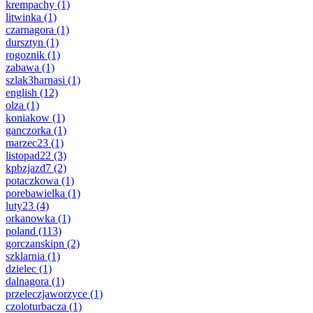
krempachy
(1)
litwinka
(1)
czarnagora
(1)
dursztyn
(1)
rogoznik
(1)
zabawa
(1)
szlak3harnasi
(1)
english
(12)
olza
(1)
koniakow
(1)
ganczorka
(1)
marzec23
(1)
listopad22
(3)
kpbzjazd7
(2)
potaczkowa
(1)
porebawielka
(1)
luty23
(4)
orkanowka
(1)
poland
(113)
gorczanskipn
(2)
szklarnia
(1)
dzielec
(1)
dalnagora
(1)
przeleczjaworzyce
(1)
czoloturbacza
(1)