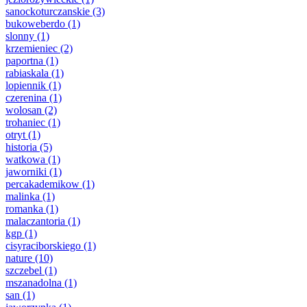
sanockoturczanskie
(3)
bukoweberdo
(1)
slonny
(1)
krzemieniec
(2)
paportna
(1)
rabiaskala
(1)
lopiennik
(1)
czerenina
(1)
wolosan
(2)
trohaniec
(1)
otryt
(1)
historia
(5)
watkowa
(1)
jaworniki
(1)
percakademikow
(1)
malinka
(1)
romanka
(1)
malaczantoria
(1)
kgp
(1)
cisyraciborskiego
(1)
nature
(10)
szczebel
(1)
mszanadolna
(1)
san
(1)