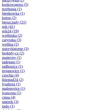
parszywka
(2)
koskowagora
(5)
trzebunia
(1)
bienkowka
(1)
koton
(2)
bieszczady
(21)
gsb
(41)
gsb24
(19)
wetlinska
(2)
carynska
(3)
wetlina
(2)
ustrzykigorne
(3)
beskidy-cz
(2)
pustevny
(1)
radegast
(1)
radhoszcz
(1)
trojanovice
(1)
czechia
(4)
listopad24
(2)
lysahora
(1)
malenovice
(1)
ivancena
(1)
cisna
(4)
smerek
(3)
jaslo
(1)