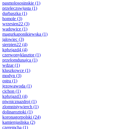
pasmolososinskie
(1)
przeleczswjusta
(1)
durbaszka
(1)
homole
(3)
wrzesien22
(3)
wadowice
(1)
magurkaponikiewska
(1)
jalowiec
(3)
sierpien22
(4)
kpbzjazd4
(4)
czerwonyklasztor
(1)
przelomdunajca
(1)
wdzar
(1)
kluszkowce
(1)
modyn
(3)
ostra
(1)
jezowawoda
(1)
cichon
(1)
kpbzjazd3
(4)
piwnicznazdroj
(1)
zlomnistywierch
(1)
dolinaroztoki
(1)
koronagorpolski
(24)
kamienjasliska
(2)
czeremcha
(1)