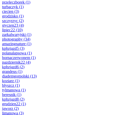
przeleczborek
(1)
turbaczyk
(1)
ciecien
(3)
grodzisko
(1)
szczyrzyc
(2)
styczen23
(4)
lipiec22
(10)
zarkalwaryjski
(1)
photography
(34)
amazingnature
(1)
kpbzjazd5
(3)
polanalapsowa
(1)
bornaczerwonem
(1)
pazdziernik22
(4)
kpbzjazd6
(2)
grandeus
(1)
diademgorpolski
(13)
koziarz
(1)
blyszcz
(1)
tylmanowa
(1)
beresnik
(1)
kpbzjazd8
(2)
grudzien22
(1)
jaworz
(2)
limanowa
(3)