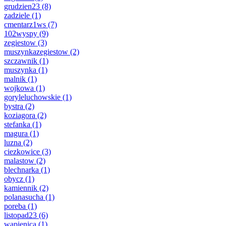
grudzien23
(8)
zadziele
(1)
cmentarz1ws
(7)
102wyspy
(9)
zegiestow
(3)
muszynkazegiestow
(2)
szczawnik
(1)
muszynka
(1)
malnik
(1)
wojkowa
(1)
goryleluchowskie
(1)
bystra
(2)
koziagora
(2)
stefanka
(1)
magura
(1)
luzna
(2)
ciezkowice
(3)
malastow
(2)
blechnarka
(1)
obycz
(1)
kamiennik
(2)
polanasucha
(1)
poreba
(1)
listopad23
(6)
wapienica
(1)