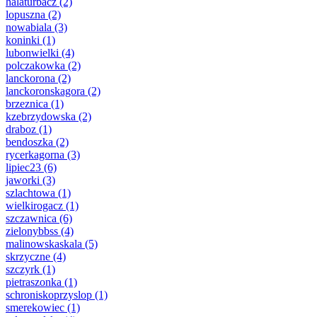
halaturbacz
(2)
lopuszna
(2)
nowabiala
(3)
koninki
(1)
lubonwielki
(4)
polczakowka
(2)
lanckorona
(2)
lanckoronskagora
(2)
brzeznica
(1)
kzebrzydowska
(2)
draboz
(1)
bendoszka
(2)
rycerkagorna
(3)
lipiec23
(6)
jaworki
(3)
szlachtowa
(1)
wielkirogacz
(1)
szczawnica
(6)
zielonybbss
(4)
malinowskaskala
(5)
skrzyczne
(4)
szczyrk
(1)
pietraszonka
(1)
schroniskoprzyslop
(1)
smerekowiec
(1)