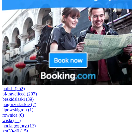
polish
(252)
pl-travelfeed
(207)
beskidslaski
(39)
pogorzeslaskie
(2)
lipowskigron
(1)
rownica
(6)
wisla
(11)
pociagwgory
(17)
got30-40
(15)