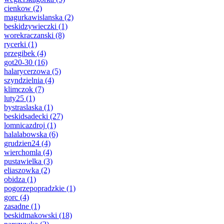
cienkow
(2)
magurkawislanska
(2)
beskidzywieczki
(1)
worekraczanski
(8)
rycerki
(1)
przegibek
(4)
got20-30
(16)
halarycerzowa
(5)
szyndzielnia
(4)
klimczok
(7)
luty25
(1)
bystraslaska
(1)
beskidsadecki
(27)
lomnicazdroj
(1)
halalabowska
(6)
grudzien24
(4)
wierchomla
(4)
pustawielka
(3)
eliaszowka
(2)
obidza
(1)
pogorzepopradzkie
(1)
gorc
(4)
zasadne
(1)
beskidmakowski
(18)