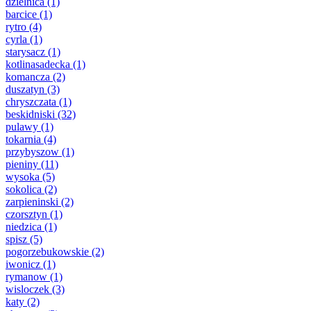
dzielnica
(1)
barcice
(1)
rytro
(4)
cyrla
(1)
starysacz
(1)
kotlinasadecka
(1)
komancza
(2)
duszatyn
(3)
chryszczata
(1)
beskidniski
(32)
pulawy
(1)
tokarnia
(4)
przybyszow
(1)
pieniny
(11)
wysoka
(5)
sokolica
(2)
zarpieninski
(2)
czorsztyn
(1)
niedzica
(1)
spisz
(5)
pogorzebukowskie
(2)
iwonicz
(1)
rymanow
(1)
wisloczek
(3)
katy
(2)