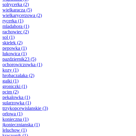
solrycerka
(2)
wielkaracza
(5)
wielkarycerzowa
(2)
rycerka
(1)
mladahora
(1)
rachowiec
(2)
sol
(1)
skielek
(2)
pepowka
(1)
lukowica
(1)
pazdziernik23
(5)
ochorowiczowka
(1)
kozy
(1)
hrobaczalaka
(2)
gaiki
(1)
groniczki
(1)
pcim
(2)
pekalowka
(1)
sularzowka
(1)
trzykopcewislanskie
(3)
orlowa
(1)
konieczna
(1)
jkoniecznianska
(1)
leluchow
(1)
kraczonik
(1)