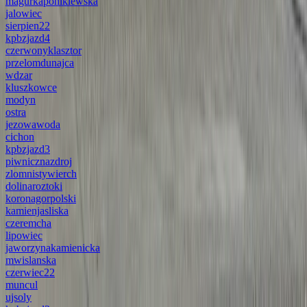
magurkaponikiewska
jalowiec
sierpien22
kpbzjazd4
czerwonyklasztor
przelomdunajca
wdzar
kluszkowce
modyn
ostra
jezowawoda
cichon
kpbzjazd3
piwnicznazdroj
zlomnistywierch
dolinaroztoki
koronagorpolski
kamienjasliska
czeremcha
lipowiec
jaworzynakamienicka
mwislanska
czerwiec22
muncul
ujsoly